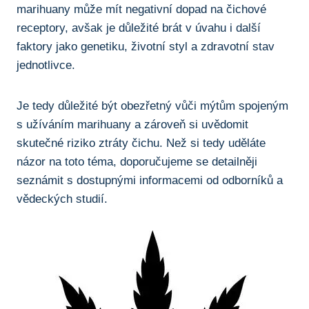
marihuany může mít⁤ negativní dopad na‍ čichové
receptory, avšak ⁣je důležité brát v úvahu i další‍
faktory jako genetiku, životní⁣ styl‍ a⁢ zdravotní stav
jednotlivce.
Je tedy‍ důležité ⁢být obezřetný vůči mýtům spojeným
s užíváním marihuany a zároveň‌ si uvědomit
skutečné riziko ⁤ztráty čichu. Než si tedy uděláte​
názor⁢ na ⁢toto téma, doporučujeme se detailněji
seznámit s‍ dostupnými informacemi od odborníků a
vědeckých studií.