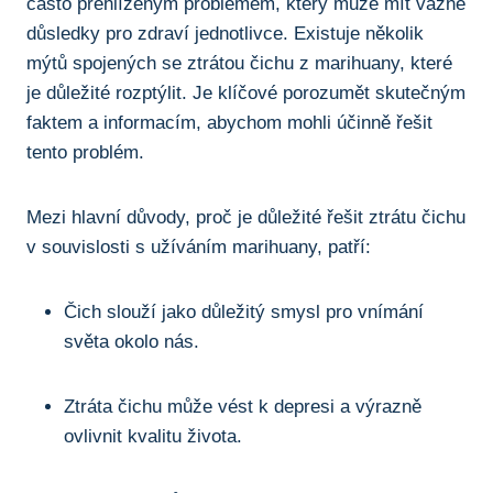
často⁣ přehlíženým ⁢problémem,⁤ který‌ může mít vážné⁢
důsledky pro zdraví jednotlivce. Existuje několik
mýtů spojených se⁢ ztrátou⁤ čichu z marihuany, které
je důležité rozptýlit. Je ‍klíčové porozumět skutečným
faktem a informacím, abychom⁣ mohli ​účinně ⁢řešit
tento​ problém.
Mezi hlavní důvody, ⁣proč je důležité řešit ztrátu​ čichu⁢
v ‌souvislosti ‌s užíváním marihuany,⁤ patří:
Čich slouží jako důležitý ​smysl ‌pro vnímání ​
světa‌ okolo nás.
Ztráta čichu může vést​ k depresi‌ a výrazně
ovlivnit ⁢kvalitu života.