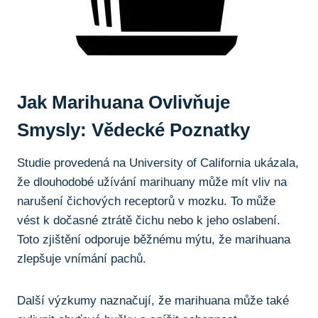
Jak Marihuana‍ Ovlivňuje⁤
Smysly: Vědecké‍ Poznatky
Studie provedená na University of California ukázala,
že dlouhodobé užívání‍ marihuany může mít‍ vliv ⁤na
narušení čichových‍ receptorů v mozku. ⁢To může
vést k dočasné ztrátě čichu‍ nebo k⁤ jeho oslabení.
Toto ‍zjištění ​odporuje běžnému mýtu,⁢ že ​marihuana
zlepšuje ⁣vnímání pachů.
Další výzkumy naznačují, že marihuana může ‌také