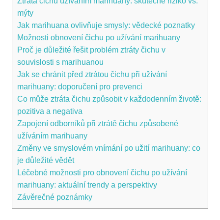
Ztráta čichu užíváním marihuany:‍ skutečné riziko vs.
mýty
Jak marihuana‍ ovlivňuje⁤ smysly: vědecké‍ poznatky
Možnosti obnovení‍ čichu ‍po‍ užívání ‍marihuany
Proč je ⁣důležité řešit problém ztráty čichu v
souvislosti s marihuanou
Jak ‌se chránit před ztrátou čichu při užívání
marihuany: doporučení pro⁤ prevenci
Co může ztráta čichu⁣ způsobit v každodenním ⁢životě:​
pozitiva a ​negativa
Zapojení odborníků při ztrátě čichu způsobené
užíváním⁤ marihuany
Změny ​ve ​smyslovém vnímání po užití marihuany: co
je důležité vědět
Léčebné možnosti pro obnovení čichu po užívání
‍marihuany: aktuální trendy a​ perspektivy
Závěrečné poznámky