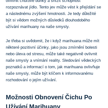
ovlivnit chuťové​ buňky a‌ snížit schopnost‌
rozpoznávat jídlo. Tento jev může vést k přejídání​ se
a následnému zvýšení ‌hmotnosti. Je tedy ​důležité​
být si vědom možných důsledků dlouhodobého
užívání marihuany na naše smysly.
Je třeba si uvědomit, že ‍i ⁤když marihuana může mít
některé pozitivní účinky, ‍jako jsou zmírnění ‍bolesti
nebo úleva od stresu, ​může také negativně ovlivnit
naše smysly a vnímání reality. Sledování vědeckých
poznatků a informací o tom, jak‌ marihuana ⁢ovlivňuje‍
naše⁣ smysly,‌ může být klíčem k informovanému
rozhodování⁣ o ​jejím užívání.
Možnosti Obnovení‍ Čichu ‍po‍
Užívání ‍marihuany