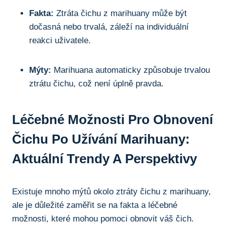
Fakta:
‍Ztráta čichu z marihuany může být
dočasná⁣ nebo trvalá, záleží na ⁣individuální
reakci uživatele.
Mýty:
Marihuana ⁢automaticky způsobuje‍ trvalou ​
ztrátu⁤ čichu, což není úplně pravda.
Léčebné Možnosti Pro Obnovení
Čichu Po Užívání ‍marihuany:
Aktuální Trendy A​ Perspektivy
Existuje ⁢mnoho ‍mýtů okolo⁣ ztráty čichu z marihuany,
ale je ​důležité zaměřit se na ⁤fakta a léčebné
‍možnosti, které ‌mohou pomoci obnovit ​váš⁤ čich.