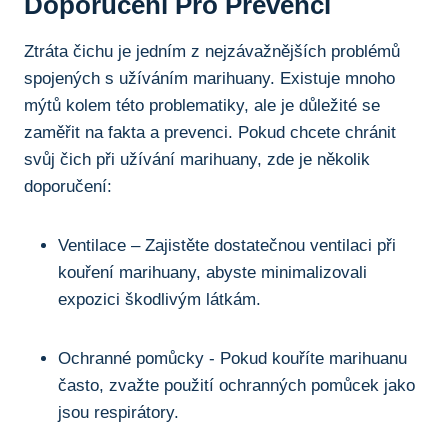
Doporučení Pro⁤ Prevenci
Ztráta čichu‌ je​ jedním⁤ z nejzávažnějších problémů‍
spojených ⁤s ‍užíváním marihuany. Existuje mnoho
mýtů kolem⁣ této problematiky, ale je důležité ⁤se
⁢zaměřit na ‍fakta a prevenci. Pokud chcete⁢ chránit
⁢svůj čich při užívání marihuany, ‌zde je několik
doporučení:
Ventilace – Zajistěte dostatečnou ventilaci při
kouření marihuany, abyste minimalizovali​
expozici škodlivým látkám.
Ochranné pomůcky -⁤ Pokud kouříte ​marihuanu
často, zvažte použití ochranných pomůcek⁤ jako
jsou respirátory.