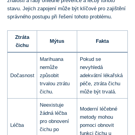
znalosti a rady ohledně prevence a ‍léčby​ tohoto
stavu. Jejich​ zapojení může být‍ klíčové pro zajištění
správného postupu při řešení⁤ tohoto problému.
Ztráta
Mýtus
Fakta
čichu
Marihuana
Pokud se⁣
⁤nemůže
nevyhledá⁤
Dočasnost
‍způsobit
adekvátní ‌lékařská
⁢trvalou ztrátu⁣
péče, ztráta⁣ čichu
čichu.
může ​být ⁢trvalá.
Neexistuje‌
Moderní léčebné
žádná léčba
metody mohou​
pro obnovení
Léčba
pomoci obnovit
čichu ⁣po
funkci ‍čichu u