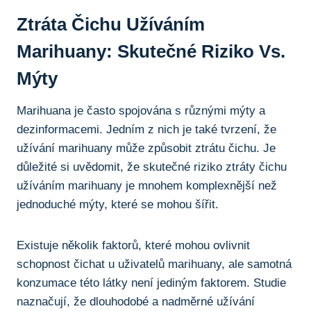
Ztráta Čichu Užíváním
Marihuany:‍ Skutečné Riziko Vs.
Mýty
Marihuana je často spojována‍ s různými mýty ​a
dezinformacemi.​ Jedním ‍z⁤ nich je také tvrzení, že
⁢užívání marihuany může ​způsobit ztrátu čichu. ‍Je
⁤důležité si⁢ uvědomit, ​že ‍skutečné​ riziko⁣ ztráty čichu
užíváním marihuany ⁤je mnohem komplexnější než
jednoduché‌ mýty, které ‍se mohou šířit.
Existuje⁤ několik‌ faktorů, ‍které mohou ovlivnit⁢
schopnost čichat ⁢u uživatelů marihuany,‍ ale samotná
konzumace⁣ této‍ látky není jediným faktorem. Studie
naznačují, ⁤že dlouhodobé a nadměrné ‍užívání