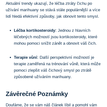
Aktuální⁢ trendy​ ukazují, že léčba ztráty‍ čichu po
užívání marihuany se stává stále populárnější a⁤ více
lidí hledá ‍efektivní způsoby, jak obnovit⁣ tento smysl.
Léčba kortikosteroidy:
Jednou ‌z hlavních
⁢léčebných možností⁤ jsou kortikosteroidy,‌ které
mohou​ pomoci ⁢snížit ⁢zánět​ a obnovit váš čich.
Terapie⁢ vůní:
Další perspektivní možností je​
terapie zaměřená na ⁣trénování vůně, která může
pomoci zlepšit‌ váš⁣ čichový ‌smysl‍ po ztrátě
způsobené užíváním marihuany.
Závěrečné Poznámky
Doufáme,⁤ že ​se vám náš článek líbil a pomohl vám