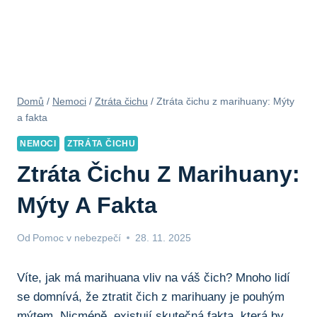
Domů
/
Nemoci
/
Ztráta čichu
/
Ztráta čichu z marihuany: Mýty
a fakta
NEMOCI
ZTRÁTA ČICHU
Ztráta Čichu Z Marihuany:
Mýty A Fakta
Od
Pomoc v nebezpečí
28. 11. 2025
Víte, jak má marihuana ‍vliv na váš čich?⁤ Mnoho‌ lidí
⁤se⁤ domnívá, ‍že ztratit⁢ čich⁢ z marihuany je pouhým
mýtem. Nicméně, existují skutečná fakta,⁤ která ‌by