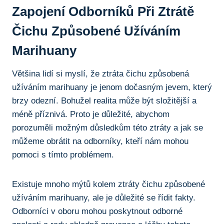
Zapojení Odborníků Při Ztrátě
Čichu Způsobené Užíváním⁤
Marihuany
Většina lidí⁣ si ​myslí,‌ že ztráta čichu způsobená
užíváním marihuany je jenom‍ dočasným jevem, který
brzy odezní. ‌Bohužel realita‍ může⁤ být ⁤složitější a
méně ‌příznivá. Proto je ⁣důležité,⁣ abychom
porozuměli ⁤možným důsledkům ⁣této ztráty a jak se
můžeme obrátit ⁣na​ odborníky, kteří nám mohou‍
pomoci ​s ⁤tímto‍ problémem.
Existuje⁢ mnoho mýtů kolem ztráty čichu způsobené
užíváním⁣ marihuany,‍ ale je důležité se řídit fakty. ​
Odborníci v⁢ oboru⁤ mohou poskytnout ⁣odborné