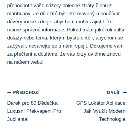
přehodnotit vaše názory ⁢ohledně ztráty čichu z
marihuany. Je důležité‌ být informovaný a používat⁣
důvěryhodné‍ zdroje, abychom mohli zajistit, že
máme správné informace. ‌Pokud máte jakékoli ⁣další⁤
dotazy nebo ⁢téma,‍ kterým byste chtěli,‍ abychom se
zabývali, neváhejte⁢ se s námi ⁢spojit. ‍Děkujeme ‌vám⁤
za přečtení a‌ doufáme, že ​vás⁤ brzy uvidíme znovu
na našem webu!
Navigace
PŘEDCHOZÍ
DALŠÍ
Dárek pro 80 Dědečka:
GPS Lokátor Aplikace:
Pro
Luxusní Překvapení Pro
Jak Využít Moderní
Příspěvek
Jubilanta!
Technologie!