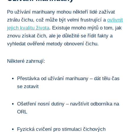
Po užívání marihuany mohou někteří lidé zažívat
ztrátu čichu, což může být velmi frustrující a⁤
ovlivnit
jejich kvalitu života
. Existuje mnoho mýtů o tom, jak
znovu získat čich,‍ ale je důležité se řídit fakty a
vyhledat ověřené⁣ metody obnovení čichu.
Některé zahrnují:
Přestávka od užívání marihuany⁢ – dát tělu čas ​
se⁤ zotavit
Ošetření‍ nosní dutiny – ⁣navštívit‌ odborníka⁤ na
ORL
Fyzická cvičení pro stimulaci čichových