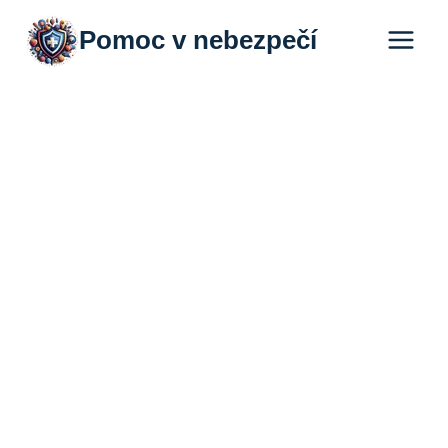
Přeskočit
Pomoc v nebezpečí
na
obsah