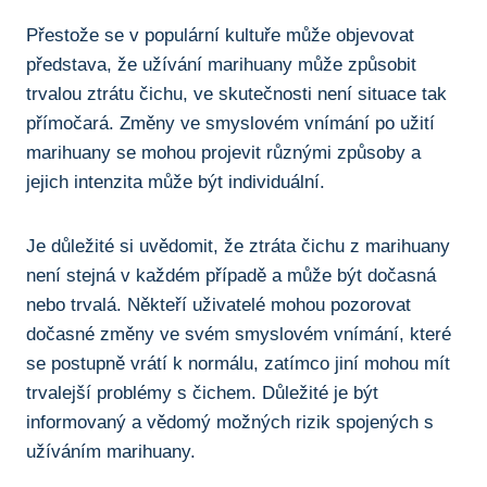
Přestože se v ⁢populární kultuře může‍ objevovat
představa, že užívání ⁢marihuany může způsobit‍
trvalou ztrátu čichu, ve skutečnosti není situace tak
přímočará. Změny ve smyslovém vnímání po‌ užití
marihuany ‍se​ mohou projevit⁣ různými způsoby a
jejich intenzita může být individuální.
Je důležité si uvědomit, že ztráta čichu z marihuany
není stejná v‌ každém⁣ případě a může být⁣ dočasná⁢
nebo trvalá. Někteří uživatelé ⁢mohou pozorovat
dočasné změny ve svém smyslovém vnímání, které
se ⁣postupně‌ vrátí k normálu, zatímco jiní mohou ⁢mít
trvalejší problémy s čichem. Důležité je být
⁢informovaný ⁤a‌ vědomý možných rizik spojených ⁣s
užíváním marihuany.