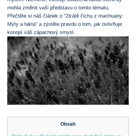
⁣mohla změnit vaši představu o tomto⁤ tématu.
‍Přečtěte si náš článek ⁢o "Ztrátě čichu⁣ z⁤ marihuany:
Mýty a fakta" ‌a zjistěte pravdu o tom, jak ‌ovlivňuje⁣
konopí váš zápachový smysl.
Obsah