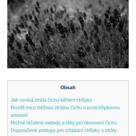
Obsah
Jak vzniká ztráta čichu během chřipky
Rozdíl mezi běžnou ​ztrátou ‍čichu a ⁢postchřipkovou
⁣anosmií
Možné léčebné metody a léky pro obnovení čichu
Doporučené postupy pro zvládání chřipky a ztráty