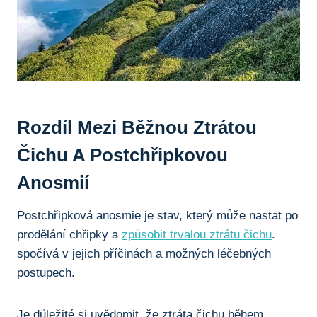
Rozdíl Mezi Běžnou ​ztrátou
‍čichu A ⁢postchřipkovou
⁣anosmií
Postchřipková ⁤anosmie ⁢je⁣ stav, který může nastat po
prodělání ‌chřipky a
způsobit trvalou ztrátu čichu
.
⁢spočívá v jejich příčinách a možných léčebných
postupech.
Je důležité si​ uvědomit, že ztráta čichu během