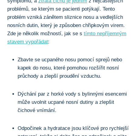
symptomů, a ​
ztráta čichu je jedním
z nejčastějších
⁢problémů,‍ se ⁤kterým se pacienti potýkají. Tento
problém​ vzniká zánětem​ sliznice nosu a vedlejších
nosních⁤ dutin, který ‍je způsoben chřipkovým virem.
⁤Zde je několik možností,⁢ jak⁤ se‍ s
tímto nepříjemným
stavem vypořádat
:
Zbavte‌ se ucpaného nosu pomocí sprejů nebo
kapek do nosu, které pomohou ‍rozšířit‍ nosní
průchody a zlepší proudění⁤ vzduchu.
Dýchání par z horké vody s ⁢bylinnými esencemi
může uvolnit ucpané nosní ‌dutiny a‍ zlepšit
čichové vnímání.
Odpočinek ⁢a hydratace ‌jsou klíčové pro rychlejší‍