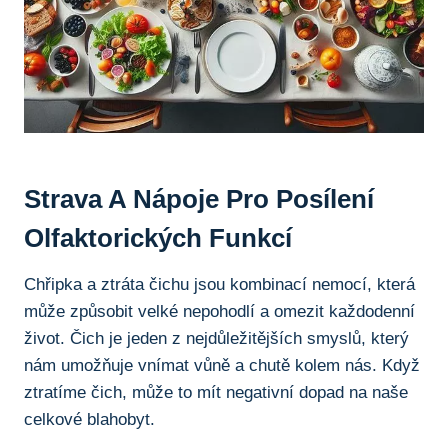
Strava ⁤a Nápoje ⁤pro Posílení
Olfaktorických Funkcí
Chřipka⁤ a ztráta čichu jsou​ kombinací nemocí, která
⁣může způsobit velké nepohodlí a ‍omezit každodenní
‍život. Čich ⁣je jeden z nejdůležitějších ​smyslů, který⁣
nám umožňuje‌ vnímat‌ vůně a chutě kolem nás. Když
ztratíme čich, může⁢ to mít negativní dopad⁤ na naše
⁢celkové blahobyt.