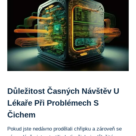
Důležitost Časných Návštěv U
Lékaře Při Problémech⁢ S
‌čichem
Pokud jste⁣ nedávno ‌prodělali ⁤chřipku a zároveň se