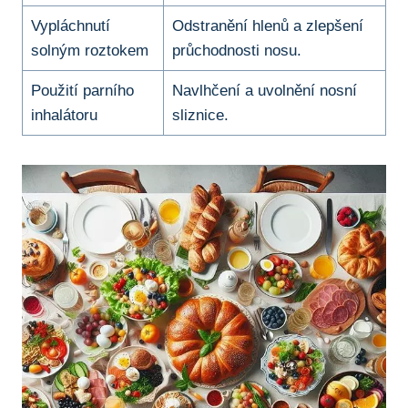
Vypláchnutí
Odstranění hlenů a zlepšení
solným roztokem
průchodnosti nosu.
Použití parního
Navlhčení a uvolnění‍ nosní
inhalátoru
sliznice.