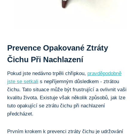
Prevence Opakované Ztráty‌
Čichu Při Nachlazení
Pokud jste ⁢nedávno⁤ trpěli chřipkou,
pravděpodobně
jste se setkali
s nepříjemným důsledkem ⁢- ⁤ztrátou
čichu. Tato situace ‍může být frustrující a ovlivnit ‍vaši
kvalitu života. Existuje ⁢však⁣ několik ⁤způsobů, jak lze
tuto opakující se ztrátu ⁢čichu při nachlazení
předcházet.
Prvním krokem ‍k‍ prevenci ztráty‌ čichu je udržování