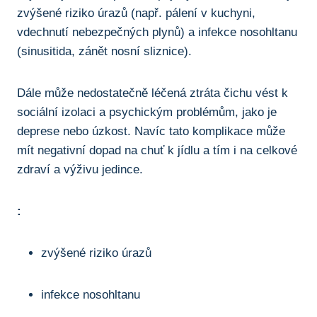
zvýšené riziko úrazů (např. pálení v kuchyni,
vdechnutí nebezpečných plynů) a infekce nosohltanu
(sinusitida, ‌zánět nosní sliznice).
Dále⁢ může ⁢nedostatečně léčená ztráta čichu ⁤vést k
sociální izolaci a psychickým problémům, jako‍ je⁣
deprese nebo úzkost. Navíc ‍tato komplikace může
⁤mít⁤ negativní ⁣dopad na ⁣chuť k jídlu a tím i na celkové​
zdraví ‍a výživu jedince.
:
zvýšené riziko úrazů
infekce nosohltanu