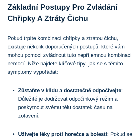
Základní Postupy Pro Zvládání
Chřipky ⁢a Ztráty ‌čichu
Pokud trpíte kombinací chřipky ⁢a ztrátou čichu,
existuje několik doporučených ‍postupů, které vám
⁣mohou pomoci zvládnout‌ tuto‌ nepříjemnou ⁣kombinaci
nemocí. Níže najdete klíčové tipy, jak se s těmito
symptomy vypořádat:
Zůstaňte ⁢v klidu a dostatečně ⁣odpočívejte
:
Důležité je dodržovat‍ odpočinkový​ režim a‌
poskytnout svému⁤ tělu dostatek ​času na
zotavení.
Užívejte⁢ léky proti horečce a bolesti
: ⁤Pokud se