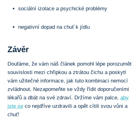
sociální ‌izolace a⁤ psychické problémy
negativní dopad na⁤ chuť k jídlu
Závěr
Doufáme, že vám náš⁤ článek pomohl‍ lépe ⁢porozumět
souvislosti mezi chřipkou a ztrátou čichu a poskytl
⁤vám užitečné informace, jak tuto kombinaci nemocí
zvládnout. Nezapomeňte ⁢se vždy řídit doporučeními
lékařů​ a dbát na své‍ zdraví. Držíme vám palce,
aby
jste se
co nejdříve uzdravili a ‌opět ‍cítili svou vůni a
chuť!