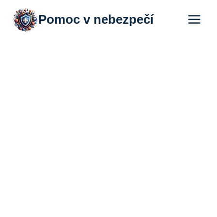
Přeskočit
Pomoc v nebezpečí
na
obsah