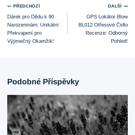
Navigace
PŘEDCHOZÍ
DALŠÍ
Dárek pro Dědu k 90
GPS Lokátor Blow
Pro
Narozeninám: Unikátní
BL012 Otřesové Čidlo
Příspěvek
Překvapení pro
Recenze: Odborný
Výjimečný Okamžik!
Pohled!
Podobné Příspěvky