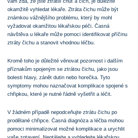
vám zdá, že jste ztratili chuť a čich, ​je důležité‍
okamžitě vyhledat lékaře. Ztráta čichu může být
známkou‌ vážnějšího problému, který by ​mohl
vyžadovat okamžitou lékařskou péči. Časná
návštěva u lékaře může pomoci identifikovat​ příčinu
ztráty čichu a stanovit vhodnou léčbu.
Kromě toho je důležité věnovat pozornost ‍i dalším
příznakům spojeným se ztrátou čichu, jako jsou
bolesti hlavy, zánět dutin nebo ‍horečka. ⁢Tyto
symptomy mohou naznačovat komplikace spojené s
chřipkou, které je​ nutné řádně vyšetřit a⁤ léčit.
V žádném případě ⁢nepodceňujte ztrátu čichu ‌po
prodělané chřipce. Časná diagnóza a léčba ⁤mohou
pomoci minimalizovat možné ‍komplikace a urychlit
vaše ⁤zotavení. Neotálejte a vyhledejte lékařskou