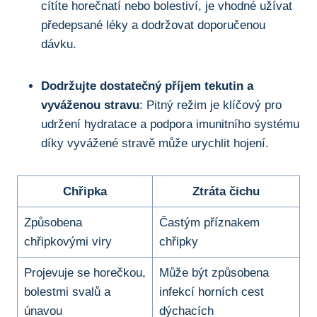
cítíte ⁢horečnatí nebo bolestiví, je vhodné užívat
předepsané ⁤léky a dodržovat⁣ doporučenou⁢
dávku.
Dodržujte dostatečný příjem tekutin a
vyváženou stravu
: Pitný režim je klíčový pro
udržení hydratace a podpora imunitního systému
díky vyvážené stravě může urychlit ⁢hojení.
Chřipka
Ztráta čichu
Způsobena
Častým příznakem
⁤chřipkovými viry
chřipky
Projevuje se horečkou,
Může být způsobena
​bolestmi ⁣svalů a
infekcí horních cest
únavou
dýchacích