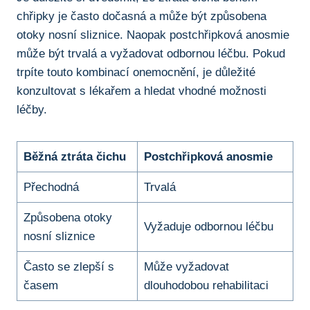
⁤chřipky je často dočasná a může být způsobena
otoky nosní ⁢sliznice. Naopak postchřipková anosmie
může být trvalá a vyžadovat odbornou​ léčbu. Pokud
trpíte touto kombinací onemocnění, je důležité​
konzultovat s lékařem a hledat vhodné možnosti
léčby.
Běžná ztráta čichu
Postchřipková anosmie
Přechodná
Trvalá
Způsobena otoky
Vyžaduje odbornou léčbu
nosní⁤ sliznice
Často se ⁣zlepší s‍
Může vyžadovat
časem
dlouhodobou rehabilitaci