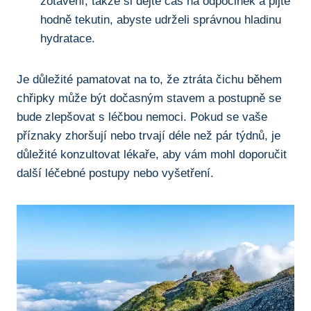
zotavení, takže si dejte čas na odpočinek⁢ a pijte
hodně tekutin, abyste udrželi správnou hladinu
hydratace.
Je důležité pamatovat⁣ na to,⁤ že ztráta čichu během
chřipky‌ může být dočasným stavem a postupně se⁣
bude zlepšovat ​s ⁢léčbou nemoci. Pokud se vaše⁤
příznaky ‌zhoršují nebo trvají déle než pár týdnů, je
důležité ‍konzultovat lékaře, aby vám​ mohl doporučit
další ‍léčebné postupy nebo⁢ vyšetření.