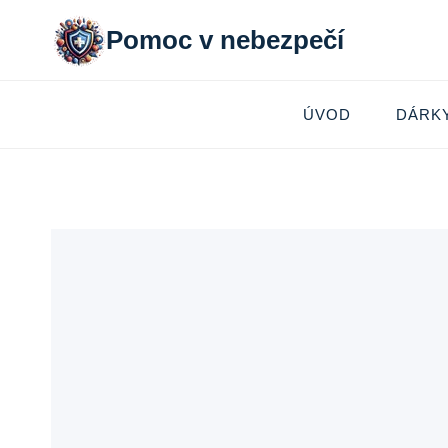
Přeskočit
Pomoc v nebezpečí
na
obsah
ÚVOD
DÁRK