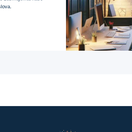
lova.