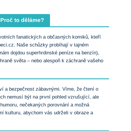
Proč to děláme?
otních fanatických a občasných komiků, kteří
peci.cz. Naše schůzky probíhají v tajném
 nám dojdou superhrdinské peníze na benzín),
chraně světa – nebo alespoň k záchraně vašeho
ví a bezpečnost zábavnými. Víme, že čtení o
ch nemusí být na první pohled vzrušující, ale
m humoru, nečekaných porovnání a možná
í kulturu, abychom vás udrželi v obraze a