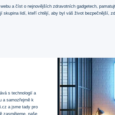
 webu a číst o nejnovějších zdravotních gadgetech, pamat
skupina lidí, kteří chtějí, aby byl váš život bezpečnější, zdr
ává s technologií a
stu a samozřejmě k
cz a jsme tady pro
dně zasmějeme, naše