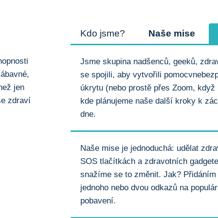
Kdo jsme?
Naše mise
hopnosti
Jsme skupina nadšenců, geeků, zdrav
 zábavné,
se spojili, aby vytvořili pomocvnebez
než jen
úkrytu (nebo prostě přes Zoom, když
še zdraví
kde plánujeme naše další kroky k zá
dne.
Naše mise je jednoduchá: udělat zdra
SOS tlačítkách a zdravotních gadgete
snažíme se to změnit. Jak? Přidání
jednoho nebo dvou odkazů na populárn
pobavení.