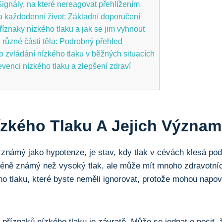
 Signály, na které nereagovat přehlížením
 na každodenní život: Základní doporučení
říznaky nízkého tlaku a jak se jim vyhnout
 různé ⁣části těla: ⁢Podrobný přehled
 zvládání nízkého tlaku v běžných situacích
evenci nízkého tlaku a zlepšení zdraví
ízkého Tlaku A Jejich Význam
 známý jako hypotenze, je⁤ stav, kdy⁣ tlak v cévách klesá po
éně známý než ⁣vysoký tlak, ale může mít mnoho zdravotníc
o tlaku,‍ které byste ⁤neměli ignorovat, protože mohou⁢ napov
​příznaků nízkého tlaku je závratě. Může se jednat o pocit,