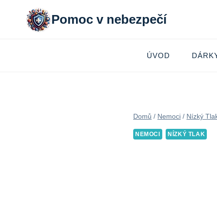
Přeskočit
Pomoc v nebezpečí
na
obsah
ÚVOD
DÁRK
Domů
/
Nemoci
/
Nízký Tla
NEMOCI
NÍZKÝ TLAK