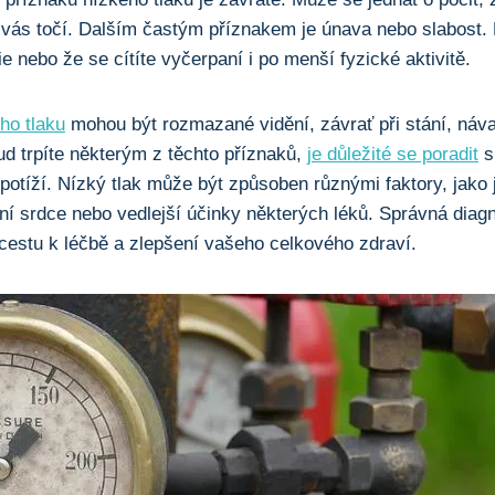
vás točí. Dalším častým příznakem je únava‌ nebo slabost.​ 
 nebo že se cítíte vyčerpaní i​ po menší fyzické aktivitě.
ho tlaku
mohou být rozmazané vidění, závrať při stání, náva
d‌ trpíte některým z těchto příznaků,
je důležité se poradit
s
 potíží. Nízký⁣ tlak může být způsoben různými faktory, jako
ání srdce ⁣nebo vedlejší účinky některých léků. Správná dia
cestu k léčbě a zlepšení⁤ vašeho celkového zdraví.