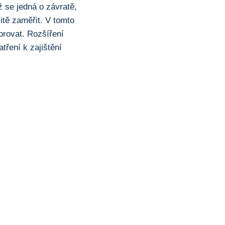
ž se jedná o závratě,
itě zaměřit. V‍ tomto
orovat. Rozšíření
tření k zajištění