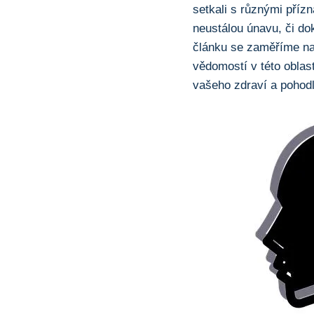
setkali s různými příz
neustálou únavu,‌ či do
článku se⁤ zaměříme na
vědomostí v této ​oblas
⁢vašeho zdraví a pohod