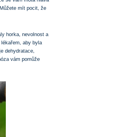
Můžete mít pocit, že
ly horka, nevolnost a
 lékařem,‍ aby byla
 je dehydratace,
gnóza ⁣vám⁤ pomůže