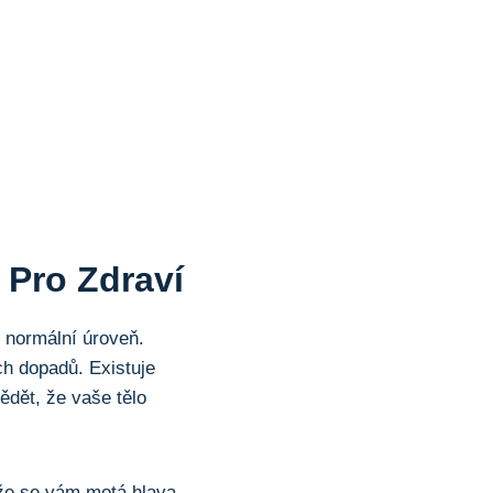
 Pro Zdraví
d normální úroveň.
h dopadů. Existuje
ědět, že vaše tělo‌
 že se vám motá hlava ​