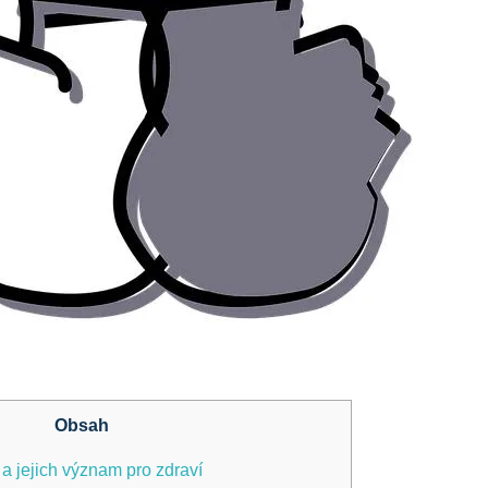
Obsah
 a jejich význam pro zdraví