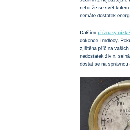
nebo že se svět kolem 
nemáte dostatek energie
Dalšími
příznaky nízké
dokonce i ​mdloby. Poku
zjištěna příčina vašich
nedostatek živin, ⁢selh
dostat se na správnou 