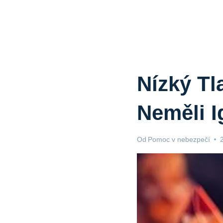
Nízký Tl
Neměli I
Od
Pomoc v nebezpečí