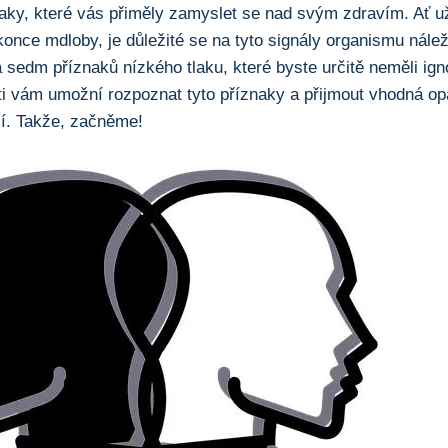
naky, které vás přiměly zamyslet ⁢se nad svým zdravím. Ať u
konce mdloby, je důležité se na ⁢tyto signály organismu nálež
 sedm příznaků nízkého tlaku, které byste ⁢určitě neměli ign
ti vám umožní rozpoznat tyto příznaky a přijmout vhodná ‌opa
lí. Takže, začněme!