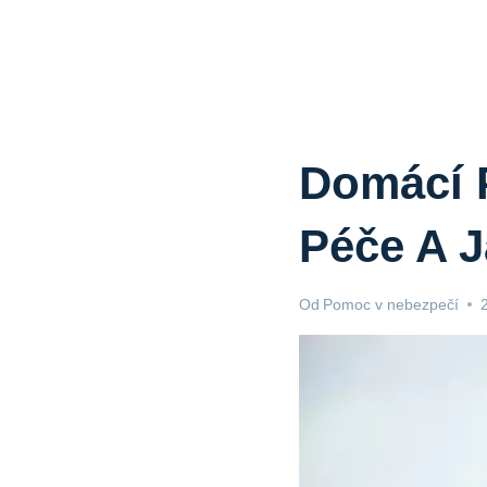
Domácí 
Péče A 
Od
Pomoc v nebezpečí