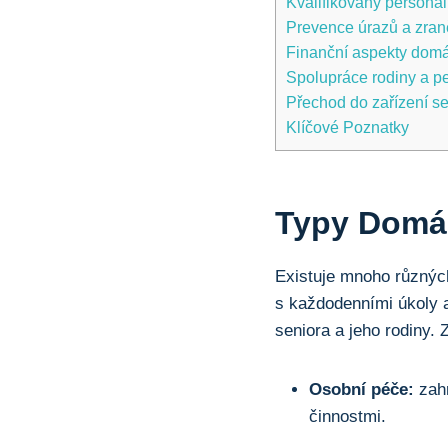
Kvalifikovaný personál 
Prevence úrazů a zraně
Finanční aspekty domác
Spolupráce rodiny a p
Přechod do zařízení se 
Klíčové Poznatky
Typy Domác
Existuje mnoho různých
s každodenními úkoly a
seniora a jeho rodiny.
Osobní péče:
zahr
činnostmi.