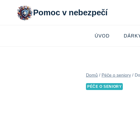
Přeskočit
Pomoc v nebezpečí
na
obsah
ÚVOD
DÁRK
Domů
/
Péče o seniory
/
Do
PÉČE O SENIORY