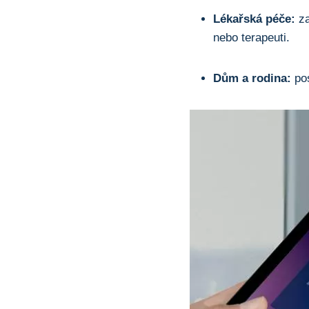
Lékařská péče:
za
nebo terapeuti.
Dům a rodina:
pos