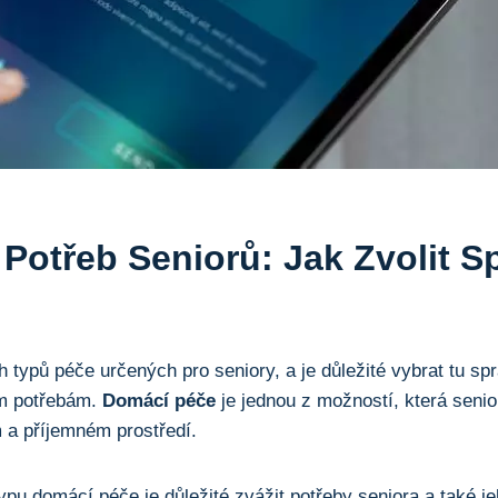
Potřeb Seniorů: Jak Zvolit S
 typů péče určených pro seniory, a je důležité vybrat tu sp
ím potřebám.
Domácí péče
je jednou z možností, která seni
a příjemném prostředí.
ypu domácí péče je důležité zvážit potřeby seniora a také je