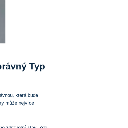
právný Typ
rávnou, která bude
ory může nejvíce
ho zdravotní stav. Zde