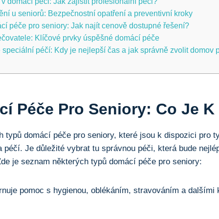
v domácí péči: Jak zajistit profesionální péči?
ní u seniorů: Bezpečnostní opatření a preventivní kroky
í péče pro seniory: Jak najít cenově dostupné řešení?
ečovatele: Klíčové prvky úspěšné domácí péče
speciální péčí: Kdy je nejlepší čas a jak správně zvolit domov 
í Péče Pro Seniory: Co Je K 
 typů domácí péče pro seniory, které jsou k dispozici pro ty
 péčí. Je důležité vybrat tu správnou péči, která bude nej
 Zde je seznam některých typů domácí péče pro seniory:
nuje pomoc s hygienou, oblékáním, stravováním a dalšími