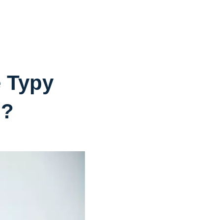
 Typy
u?