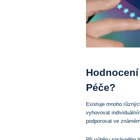
Hodnocení 
Péče?
Existuje mnoho různých
vyhovovat individuáln
podporovat ve známém 
Při výběru správného t