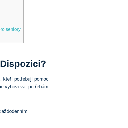
pro seniory
Dispozici?
, kteří potřebují pomoc
lépe vyhovovat potřebám
 každodenními