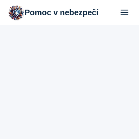
Přeskočit
Pomoc v nebezpečí
na
obsah