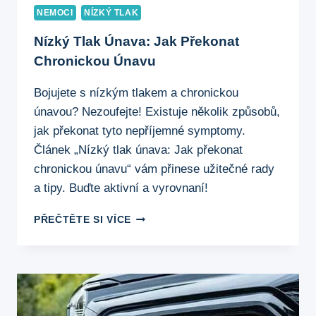
NEMOCI
NÍZKÝ TLAK
Nízký Tlak Únava: Jak Překonat
Chronickou Únavu
Bojujete s nízkým tlakem a chronickou
únavou? Nezoufejte! Existuje několik způsobů,
jak překonat tyto nepříjemné symptomy.
Článek „Nízký tlak únava: Jak překonat
chronickou únavu“ vám přinese užitečné rady
a tipy. Buďte aktivní a vyrovnaní!
NÍZKÝ
PŘEČTĚTE SI VÍCE
TLAK
ÚNAVA:
JAK
PŘEKONAT
CHRONICKOU
ÚNAVU