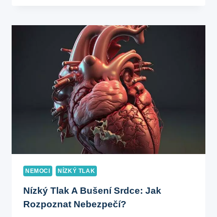
VZDUCHU
JE
POVAŽOVÁN
ZA
NÍZKÝ?
SPRÁVNÁ
HODNOTA
PRO
KOMFORT
NEMOCI
NÍZKÝ TLAK
Nízký Tlak A Bušení Srdce: Jak
Rozpoznat Nebezpečí?