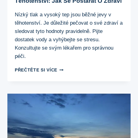
Těhotenství: Jak Se Postarat O Zdraví
Nízký tlak a vysoký tep jsou běžné jevy v
těhotenství. Je důležité pečovat o své zdraví a
sledovat tyto hodnoty pravidelně. Pijte
dostatek vody a vyhýbejte se stresu.
Konzultujte se svým lékařem pro správnou
péči.
NÍZKÝ
PŘEČTĚTE SI VÍCE
TLAK
A
VYSOKÝ
TEP
V
TĚHOTENSTVÍ:
JAK
SE
POSTARAT
O