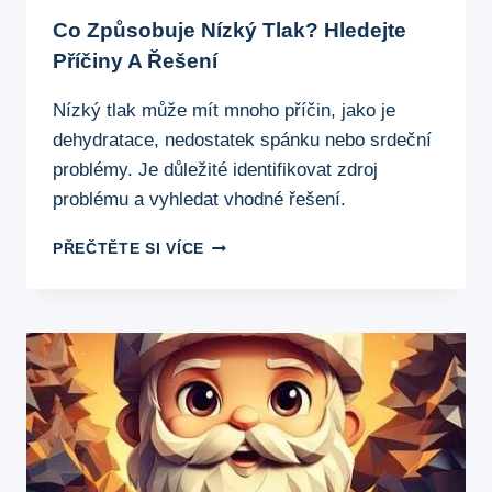
Co Způsobuje Nízký Tlak? Hledejte
Příčiny A Řešení
Nízký tlak může mít mnoho příčin, jako je
dehydratace, nedostatek spánku nebo srdeční
problémy. Je důležité identifikovat zdroj
problému a vyhledat vhodné řešení.
CO
PŘEČTĚTE SI VÍCE
ZPŮSOBUJE
NÍZKÝ
TLAK?
HLEDEJTE
PŘÍČINY
A
ŘEŠENÍ