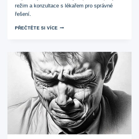
režim a konzultace s lékařem pro správné
řešení.
NÍZKÝ
PŘEČTĚTE SI VÍCE
TLAK
A
BRNĚNÍ
KONČETIN:
JAK
SE
VYPOŘÁDAT
S
TÍMTO
PROBLÉMEM