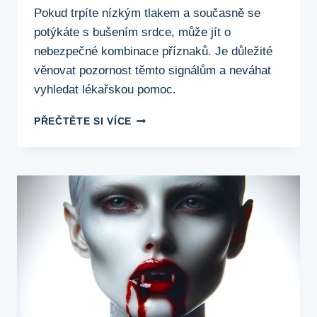
Pokud trpíte nízkým tlakem a současně se
potýkáte s bušením srdce, může jít o
nebezpečné kombinace příznaků. Je důležité
věnovat pozornost těmto signálům a neváhat
vyhledat lékařskou pomoc.
NÍZKÝ
PŘEČTĚTE SI VÍCE
TLAK
A
BUŠENÍ
SRDCE:
JAK
ROZPOZNAT
NEBEZPEČÍ?