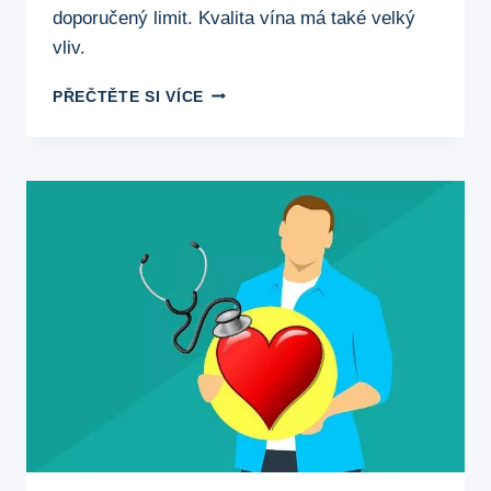
doporučený limit. Kvalita vína má také velký
vliv.
ČERVENÉ
PŘEČTĚTE SI VÍCE
VÍNO
A
NÍZKÝ
TLAK:
MÝTY
A
FAKTA
O
VLIVU
ALKOHOLU