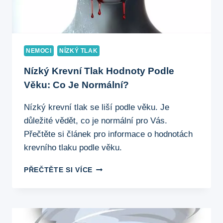
NEMOCI
NÍZKÝ TLAK
Nízký Krevní Tlak Hodnoty Podle
Věku: Co Je Normální?
Nízký krevní tlak se liší podle věku. Je
důležité vědět, co je normální pro Vás.
Přečtěte si článek pro informace o hodnotách
krevního tlaku podle věku.
NÍZKÝ
PŘEČTĚTE SI VÍCE
KREVNÍ
TLAK
HODNOTY
PODLE
VĚKU: