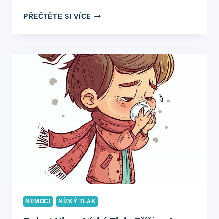
JÍDELNÍČEK
PŘEČTĚTE SI VÍCE
NA
NÍZKÝ
TLAK:
CO
JÍST
PRO
LEPŠÍ
KREVNÍ
TLAK?
NEMOCI
NÍZKÝ TLAK