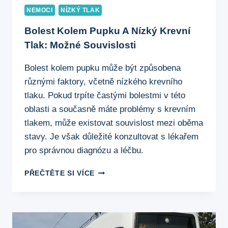
NEMOCI
NÍZKÝ TLAK
Bolest Kolem Pupku A Nízký Krevní
Tlak: Možné Souvislosti
Bolest kolem pupku může být způsobena
různými faktory, včetně nízkého krevního
tlaku. Pokud trpíte častými bolestmi v této
oblasti a současně máte problémy s krevním
tlakem, může existovat souvislost mezi oběma
stavy. Je však důležité konzultovat s lékařem
pro správnou diagnózu a léčbu.
BOLEST
PŘEČTĚTE SI VÍCE
KOLEM
PUPKU
A
NÍZKÝ
KREVNÍ