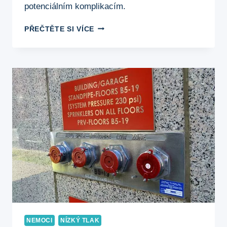
potenciálním komplikacím.
KDY
PŘEČTĚTE SI VÍCE
JE
NÍZKÝ
TLAK?
IDENTIFIKUJTE
SITUACE
A
PŘEDEJDĚTE
KOMPLIKACÍM
NEMOCI
NÍZKÝ TLAK