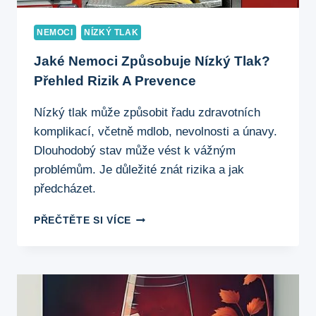
NEMOCI
NÍZKÝ TLAK
Jaké Nemoci Způsobuje Nízký Tlak?
Přehled Rizik A Prevence
Nízký tlak může způsobit řadu zdravotních
komplikací, včetně mdlob, nevolnosti a únavy.
Dlouhodobý stav může vést k vážným
problémům. Je důležité znát rizika a jak
předcházet.
JAKÉ
PŘEČTĚTE SI VÍCE
NEMOCI
ZPŮSOBUJE
NÍZKÝ
TLAK?
PŘEHLED
RIZIK