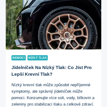
NEMOCI
NÍZKÝ TLAK
Jídelníček Na Nízký Tlak: Co Jíst Pro
Lepší Krevní Tlak?
Nízký krevní tlak může způsobit nepříjemné
symptomy, ale správný jídelníček může
pomoci. Konzumujte více soli, vody, bílkovin a
zeleniny pro stabilizaci tlaku a celkové zdraví.