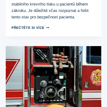
stabilního krevního tlaku u pacientů během
zákroku. Je důležité včas rozpoznat a řešit
tento stav pro bezpečnost pacienta.
CO
PŘEČTĚTE SI VÍCE
ZNAMENÁ
NÍZKÝ
TLAK
PŘI
OPERACI?
BEZPEČNOSTNÍ
OPATŘENÍ
A
POSTUPY