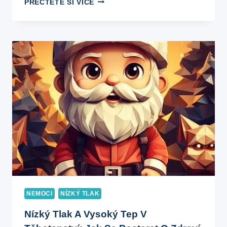
PŘEČTĚTE SI VÍCE
DĚLAT
PŘI
NÍZKÉM
TLAKU?
PRVNÍ
POMOC
A
DOMÁCÍ
OPATŘENÍ
NEMOCI
NÍZKÝ TLAK
Nízký Tlak A Vysoký Tep V