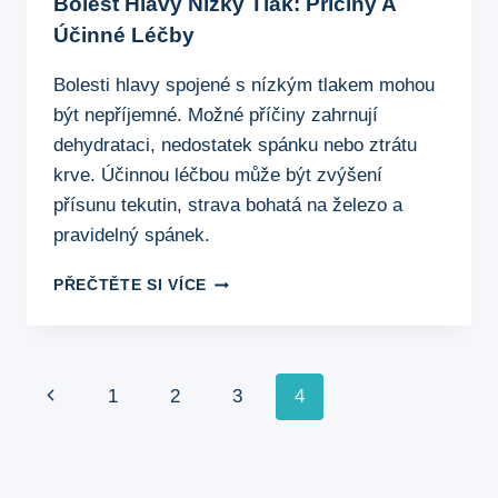
Bolest Hlavy Nízký Tlak: Příčiny A
Účinné Léčby
Bolesti hlavy spojené s nízkým tlakem mohou
být nepříjemné. Možné příčiny zahrnují
dehydrataci, nedostatek spánku nebo ztrátu
krve. Účinnou léčbou může být zvýšení
přísunu tekutin, strava bohatá na železo a
pravidelný spánek.
BOLEST
PŘEČTĚTE SI VÍCE
HLAVY
NÍZKÝ
TLAK:
PŘÍČINY
Navigace
Předchozí
1
2
3
4
A
ÚČINNÉ
Na
stránka
LÉČBY
Stránce