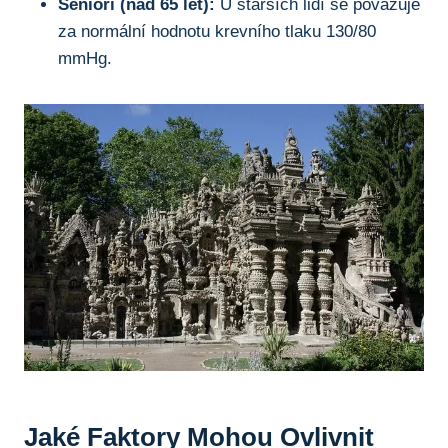
Senioři (nad 65 let):
U starších lidí se považuje
za normální hodnotu krevního tlaku 130/80
mmHg.
Jaké Faktory Mohou Ovlivnit