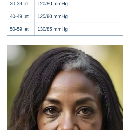
30-39 let
120/80 mmHg
40-49 let
125/80 mmHg
50-59 let
130/85 mmHg