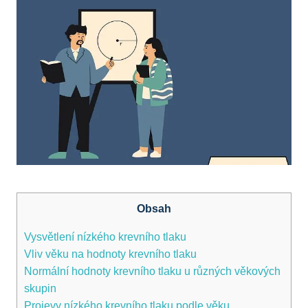
Obsah
Vysvětlení nízkého krevního tlaku
Vliv věku na hodnoty krevního tlaku
Normální hodnoty krevního tlaku u různých věkových
skupin
Projevy nízkého krevního tlaku podle věku