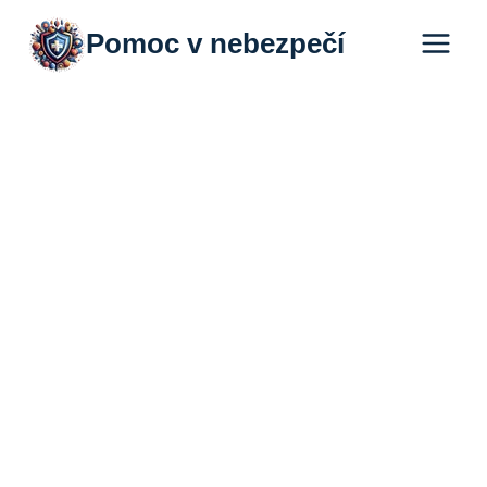
Přeskočit
Pomoc v nebezpečí
na
obsah