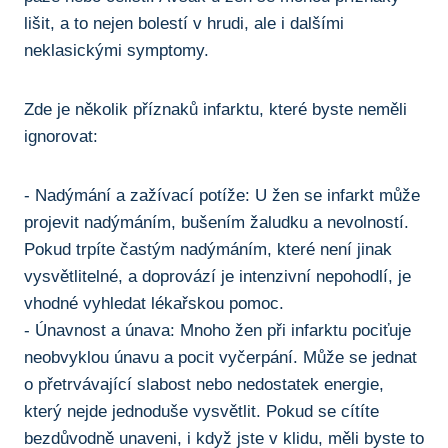
⁤lišit, a to nejen⁣ bolestí⁤ v hrudi, ale i dalšími
neklasickými symptomy.
Zde ⁢je⁣ několik příznaků ⁣infarktu, které ‌byste neměli
⁢ignorovat:
-⁢ Nadýmání a zažívací potíže: U žen se​ infarkt ​může
projevit nadýmáním, bušením žaludku a ⁣nevolností.
Pokud trpíte ⁢častým nadýmáním, které není jinak
vysvětlitelné, ‍a⁤ doprovází je ⁤intenzivní‌ nepohodlí, je
vhodné vyhledat lékařskou pomoc.
-⁤ Únavnost a⁣ únava: Mnoho ⁣žen při ‍infarktu pociťuje
neobvyklou únavu a pocit⁢ vyčerpání. ⁣Může​ se jednat
o přetrvávající slabost nebo nedostatek energie,
který nejde jednoduše vysvětlit. Pokud se ‌cítíte
bezdůvodně ​unaveni, i když jste v klidu, měli byste to​