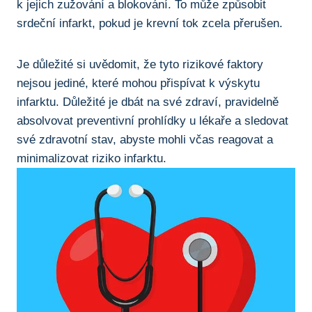
‌k jejich zužování‌ a blokování. To ⁣může způsobit
srdeční infarkt, pokud⁤ je krevní tok zcela přerušen.
Je důležité si uvědomit,​ že‌ tyto rizikové​ faktory
nejsou jediné, které mohou přispívat k​ výskytu
infarktu. Důležité je ⁤dbát⁤ na své zdraví, pravidelně
absolvovat preventivní prohlídky u lékaře a sledovat
své zdravotní stav, abyste mohli včas reagovat a
minimalizovat riziko infarktu.