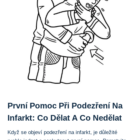
První Pomoc Při Podezření Na
Infarkt: ‌co⁤ Dělat ⁣a Co Nedělat
Když⁢ se⁢ objeví podezření‌ na infarkt, je důležité