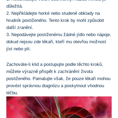
důležitá.
2. Nepřikládejte horké nebo studené obklady na
hrudník postiženého. Tento krok by mohl způsobit​
další zranění.
3. Nepodávejte postiženému žádné jídlo ‍nebo nápoje,⁣
dokud nejsou zde lékaři,⁢ kteří mu otevřou‍ možnost
jíst ⁢nebo pít.
Zachováte-li klid ⁣a postupujte podle těchto kroků,
můžete výrazně přispět‍ k zachránění ⁤života
postiženého. ‌Pamatujte však, ⁤že pouze lékaři mohou
provést ‍správnou diagnózu a poskytnout‌ vhodnou
léčbu.