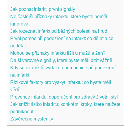
Jak poznat infarkt:⁤ první ⁢signály
Nejčastější příznaky infarktu, ​které byste neměli
ignorovat
Jak​ rozeznat infarkt od běžných bolestí na⁤ hrudi
První pomoc při podezření na infarkt: ‌co⁤ dělat ⁣a co
nedělat
Mohou se příznaky‍ infarktu lišit u ⁤mužů a žen?
Další varovné signály,⁣ které byste měli brát vážně
Kdy se‌ okamžitě vydat do nemocnice při podezření
na infarkt
Rizikové faktory‍ pro výskyt ​infarktu: co byste měli
⁣vědět
Prevence infarktu: doporučení ⁤pro ​zdravý životní styl
Jak ⁢snížit riziko infarktu: konkrétní kroky, které můžete
podniknout
Závěrečné⁣ myšlenky