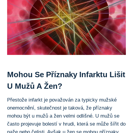
Mohou Se Příznaky‍ Infarktu Lišit
U ⁤mužů A Žen?
Přestože infarkt je považován za typicky⁣ mužské
onemocnění,⁢ skutečnost​ je taková, že příznaky
mohou být⁢ u mužů a žen velmi odlišné. U mužů se
⁤často‌ projevuje bolestí ⁢v ‍hrudi, která se může šířit do
paže⁢ nebo čelisti.⁢ Avšak ⁢u žen​ se mohou příznaky