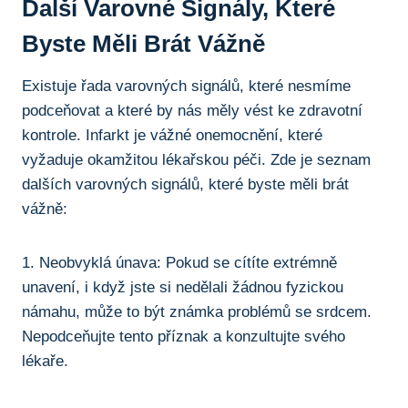
Další Varovné Signály,⁣ Které
Byste Měli Brát Vážně
Existuje řada varovných signálů, které nesmíme
podceňovat a které by​ nás měly vést ke zdravotní
kontrole. ⁢Infarkt je⁣ vážné onemocnění, které
vyžaduje okamžitou ‍lékařskou ⁢péči. Zde je seznam
dalších‌ varovných signálů, které byste ⁢měli brát
vážně:
1.⁣ Neobvyklá únava: Pokud se cítíte extrémně
unavení,‌ i když jste‍ si​ nedělali žádnou fyzickou
námahu, může to být známka problémů se srdcem.
⁣Nepodceňujte tento příznak ⁤a konzultujte svého
lékaře.