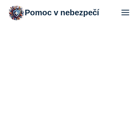
Přeskočit
Pomoc v nebezpečí
na
obsah