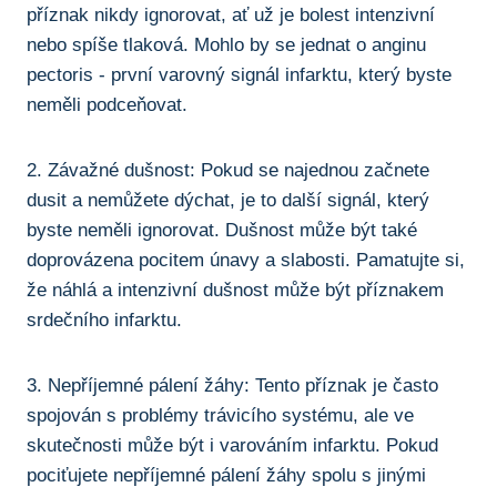
příznak ⁤nikdy ignorovat, ať už je ⁢bolest intenzivní
nebo spíše tlaková. ​Mohlo‍ by se jednat o ​anginu
pectoris -⁢ první varovný signál infarktu, který byste
neměli podceňovat.
2. ‌Závažné dušnost: Pokud se najednou⁢ začnete
dusit a nemůžete ​dýchat, je to další signál, který
‌byste neměli ignorovat. Dušnost může být také
⁤doprovázena pocitem únavy a slabosti. Pamatujte si,
že ​náhlá a⁣ intenzivní ⁢dušnost⁢ může být příznakem
srdečního infarktu.
3. Nepříjemné‍ pálení žáhy: Tento příznak je často
spojován s problémy trávicího systému, ale ve
⁣skutečnosti může být i‌ varováním infarktu. Pokud
pociťujete nepříjemné pálení žáhy spolu ⁣s jinými‍