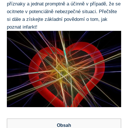
příznaky‍ a⁤ jednat promptně a⁣ účinně v ⁣případě, že ⁣se
ocitnete ​v potenciálně nebezpečné situaci. ⁢Přečtěte
⁢si⁣ dále a​ získejte základní ​povědomí‌ o tom, jak
poznat infarkt!
Obsah