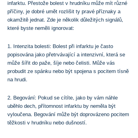
infarktu. Přestože bolest v hrudníku ​může mít různé
příčiny, je dobré umět rozlišit ty pravé příznaky a
okamžitě jednat. Zde je několik důležitých ⁤signálů,​
které byste neměli ignorovat:
1. Intenzita bolesti: Bolest ‌při infarktu je často
popisována ​jako přetrvávající ‌a intenzivní, která se
může ‌šířit do paže, šíje nebo čelisti. Může vás
probudit ze spánku⁤ nebo být spojena s⁢ pocitem tísně
‍na hrudi.
2. Begování: Pokud ‌se‌ cítíte, jako by vám náhle⁢
uběhlo dech, přítomnost infarktu by neměla být
vyloučena. Begování může být⁤ doprovázeno pocitem
‌těžkosti v hrudníku‌ nebo dušností.