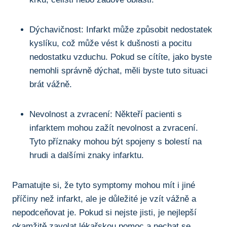
Dýchavičnost: Infarkt může způsobit nedostatek
kyslíku, což může ​vést k dušnosti a pocitu
nedostatku vzduchu. Pokud se cítíte,​ jako byste
nemohli správně dýchat,⁢ měli byste tuto situaci
brát vážně.
Nevolnost a zvracení:​ Někteří pacienti ​s ​
infarktem mohou zažít nevolnost a ‍zvracení.
‌Tyto ‍příznaky mohou být ⁢spojeny ⁤s ​bolestí na
‍hrudi a dalšími znaky infarktu.
Pamatujte si, že tyto ⁢symptomy ‍mohou mít i​ jiné
příčiny než infarkt, ⁢ale je ‌důležité je ⁣vzít vážně⁣ a⁤
nepodceňovat ⁢je. Pokud si ‍nejste jisti, je nejlepší
okamžitě zavolat lékařskou pomoc a nechat ‌se