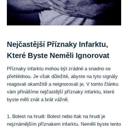
Nejčastější Příznaky Infarktu, ​
Které Byste Neměli Ignorovat
Příznaky infarktu mohou ‍být zrádné a⁢ snadno​ se
‍přehlédnou. Je však důležité, abyste na ‌tyto signály​
reagovali ​okamžitě a‌ neignorovali je. V tomto​ článku​
vám přinášíme nejčastější příznaky infarktu, které
byste měli znát a brát vážně.
1. Bolest na hrudi: ⁢Bolest nebo tlak na hrudi⁤ je
nejznámějším příznakem ​infarktu. Neměli byste tento