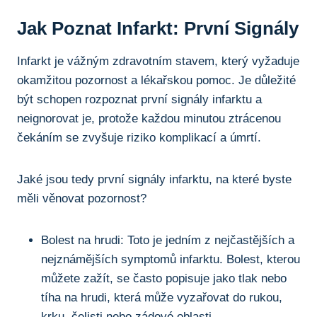
Jak Poznat Infarkt:⁤ První ⁢signály
Infarkt je vážným zdravotním stavem, který vyžaduje
okamžitou pozornost a lékařskou⁢ pomoc. ⁢Je důležité
být schopen⁤ rozpoznat ​první ‌signály ‍infarktu a
neignorovat je, protože každou minutou ztrácenou
čekáním se zvyšuje riziko komplikací a úmrtí.
Jaké jsou tedy první signály ⁢infarktu, na ​které byste
měli věnovat pozornost?
Bolest na⁣ hrudi: Toto ⁢je jedním z nejčastějších a
nejznámějších symptomů infarktu. Bolest, kterou
‍můžete zažít, se často popisuje jako tlak⁢ nebo
tíha‍ na ⁣hrudi, která může vyzařovat ⁢do rukou,
krku, čelisti nebo zádové oblasti.