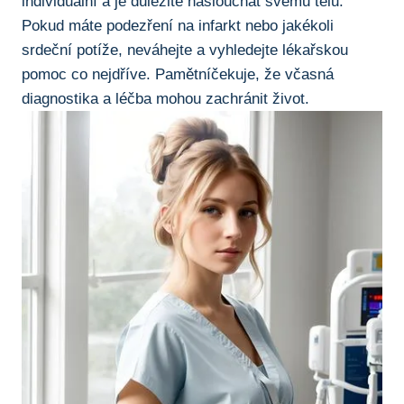
individuální a‌ je‍ důležité naslouchat svému tělu.
Pokud máte podezření na ‍infarkt nebo jakékoli​
srdeční potíže, neváhejte a vyhledejte lékařskou
pomoc co nejdříve. Pamětníčekuje, že včasná⁣
diagnostika a léčba mohou zachránit život.