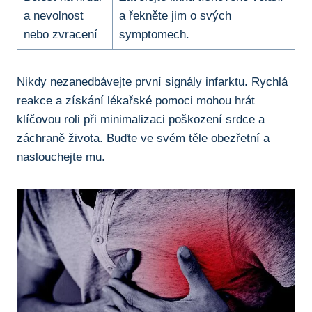
a nevolnost ​
a řekněte jim ⁣o svých
nebo zvracení
⁣symptomech.
Nikdy nezanedbávejte‌ první signály infarktu. Rychlá
⁢reakce⁢ a získání lékařské pomoci ⁢mohou⁤ hrát
klíčovou roli ‍při ‍minimalizaci⁤ poškození ‌srdce a
záchraně života. Buďte ve ⁣svém těle obezřetní a
⁣naslouchejte mu.