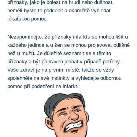
příznaky, jako⁣ je⁤ bolest na ​hrudi nebo dušnost,
neměli‌ byste ⁣to ⁢podcenit ⁤a okamžitě vyhledat
lékařskou pomoc.
Nezapomínejte, že příznaky infarktu se mohou lišit u
každého ​jedince ‌a u žen se ⁢mohou projevovat odlišně
než⁣ u⁣ mužů. Je důležité seznámit se s ⁢těmito​
příznaky a být​ připraven jednat v případě potřeby.
Vaše zdraví je na prvním místě, takže⁢ se vždy‍
spolehněte na své instinkty a vyhledejte odbornou‍
pomoc při ⁤podezření na⁣ infarkt.