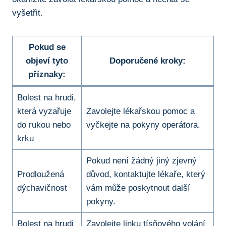
vyšetřit.
Pokud‍ se
objeví tyto
Doporučené kroky:
příznaky:
Bolest na hrudi,​
která vyzařuje‍
Zavolejte⁣ lékařskou pomoc ⁢a
do rukou nebo
vyčkejte na ‍pokyny⁢ operátora.
krku
Pokud není žádný jiný zjevný
Prodloužená
důvod, kontaktujte lékaře,​ který‍
dýchavičnost
vám může‌ poskytnout další
pokyny.
Bolest ⁤na hrudi
Zavolejte linku tísňového volání