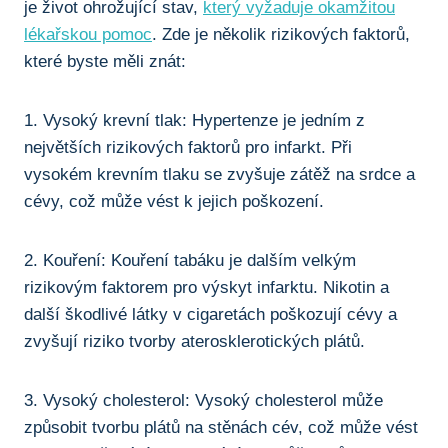
je život ohrožující stav,
který vyžaduje okamžitou
lékařskou pomoc
. Zde je⁣ několik rizikových faktorů,
které‌ byste měli znát:
1. Vysoký krevní tlak: Hypertenze je ⁤jedním z
⁤největších rizikových faktorů pro infarkt. Při
vysokém krevním‌ tlaku se zvyšuje⁤ zátěž na srdce ​a
cévy, což může vést k jejich⁣ poškození.
2.⁢ Kouření: Kouření tabáku je dalším velkým
rizikovým faktorem pro výskyt infarktu. Nikotin a
další škodlivé látky v cigaretách poškozují cévy⁣ a
zvyšují riziko⁣ tvorby aterosklerotických ‌plátů.
3. Vysoký ‍cholesterol: ⁣Vysoký cholesterol může
způsobit ⁣tvorbu ‍plátů na⁤ stěnách cév, což může vést