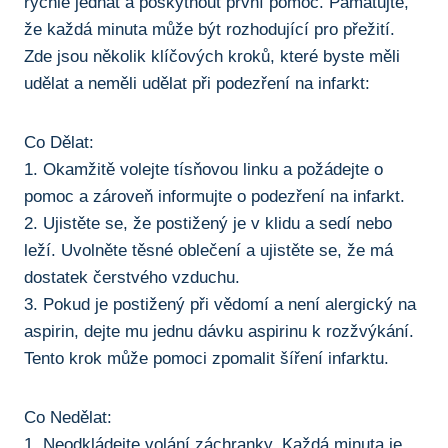
⁢rychle jednat a poskytnout první pomoc. ⁢Pamatujte,
že každá minuta může⁢ být rozhodující pro přežití.
‌Zde jsou několik klíčových kroků, které byste měli
udělat a neměli udělat při podezření na ⁢infarkt:
Co Dělat:
1. Okamžitě volejte tísňovou linku a požádejte o
pomoc a zároveň informujte o⁤ podezření na​ infarkt.
2. Ujistěte​ se, že postižený je v klidu a sedí nebo
leží. Uvolněte těsné oblečení a ujistěte se,​ že má
dostatek čerstvého vzduchu.
3.⁤ Pokud je postižený při vědomí a⁤ není alergický na
aspirin, dejte mu ​jednu dávku⁤ aspirinu k rozžvýkání.
Tento krok může‌ pomoci zpomalit ‍šíření infarktu.
Co ‍Nedělat:
1. ‌Neodkládejte volání záchranky. Každá minuta je