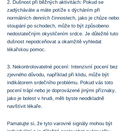
2. Dušnost při ⁢běžných aktivitách: Pokud se
zadýcháváte a ​máte potíže s dýcháním při
normálních denních činnostech, jako ‍je ⁢chůze nebo⁣
stoupání po schodech, může to ⁤být způsobeno
nedostatečným okysličením ‌srdce.​ Je ‌důležité tuto⁤
dušnost⁢ nepodceňovat a okamžitě vyhledat
lékařskou pomoc.
3. Nekontrolovatelné pocení: Intenzivní pocení bez‍
zjevného důvodu, například při klidu, může být
indikátorem⁢ srdečního problému. Pokud ‍vás toto
pocení trápí ‌nebo je⁤ doprovázené jinými příznaky,
jako je bolest v hrudi, ‍měli byste ‍neodkladně
navštívit lékaře.
Pamatujte si, že tyto varovné signály mohou být