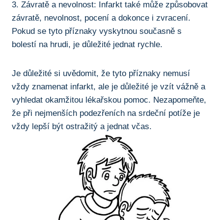
3. Závratě a nevolnost: Infarkt také ⁢může způsobovat
závratě, nevolnost, pocení a dokonce i zvracení.
Pokud se tyto příznaky⁣ vyskytnou současně⁢ s
‌bolestí⁤ na hrudi, je⁢ důležité jednat⁢ rychle.
Je​ důležité si uvědomit, že tyto příznaky nemusí
vždy znamenat infarkt, ale je důležité je vzít vážně ⁣a
vyhledat okamžitou lékařskou pomoc.⁢ Nezapomeňte,
že při ⁤nejmenších ⁤podezřeních na ⁢srdeční potíže je
⁤vždy lepší být ostražitý ⁤a jednat‍ včas.