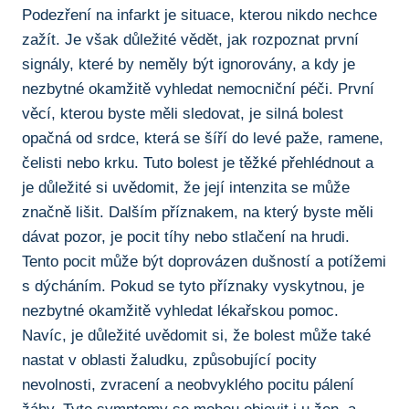
Podezření na infarkt‍ je situace, ​kterou nikdo nechce
zažít. Je‍ však důležité vědět, jak rozpoznat první
signály, které by neměly být ignorovány, a kdy je
nezbytné okamžitě vyhledat nemocniční péči. První
věcí, kterou byste měli sledovat, je‍ silná bolest⁢
opačná od srdce, která se šíří do levé paže,‌ ramene,
čelisti nebo krku. Tuto bolest je těžké přehlédnout ⁢a
‍je⁢ důležité si⁤ uvědomit, že⁤ její intenzita se může
značně lišit. ‌Dalším ‌příznakem, na ​který byste měli
dávat pozor, je pocit tíhy nebo stlačení na ⁢hrudi.
Tento pocit může být ⁤doprovázen dušností a potížemi
s dýcháním. Pokud ​se tyto příznaky vyskytnou, ‍je
nezbytné ​okamžitě vyhledat lékařskou ⁣pomoc.
Navíc, je ‌důležité uvědomit si, že bolest⁣ může také
nastat v oblasti žaludku, ⁤způsobující pocity
‍nevolnosti, zvracení a neobvyklého pocitu pálení