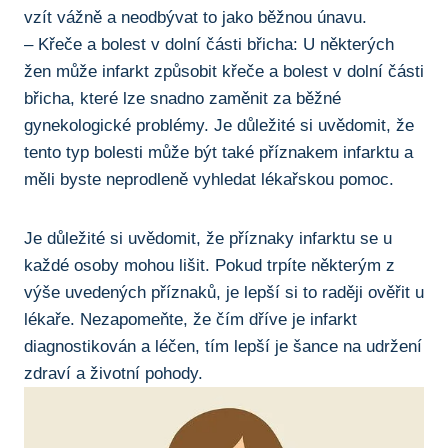
vzít vážně a neodbývat to jako běžnou únavu.
– Křeče ⁣a bolest v dolní části ⁢břicha: ‍U některých
žen může ​infarkt způsobit křeče a bolest v dolní části
břicha, které lze snadno zaměnit‍ za‍ běžné⁤
gynekologické problémy. Je důležité⁢ si uvědomit, že‍
tento⁤ typ bolesti může být také příznakem infarktu a
měli byste neprodleně vyhledat ⁣lékařskou pomoc.
Je důležité si uvědomit, ‍že příznaky infarktu se ⁣u
každé osoby⁢ mohou lišit. Pokud trpíte některým z
výše uvedených ⁣příznaků, je lepší ⁤si to⁤ raději ověřit u
⁤lékaře. ​Nezapomeňte, že čím dříve ‍je infarkt
diagnostikován a léčen, tím lepší⁢ je šance na udržení
zdraví ⁣a životní pohody.