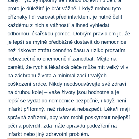
žáhy. ⁣Tyto symptomy se mohou objevit i u‌ žen, a
proto je ⁢důležité je brát vážně. I ⁣když mohou tyto
příznaky lidi varovat před⁣ infarktem, je nutné čelit
každému ⁤z nich s vážností a ihned vyhledat
odbornou ⁢lékařskou pomoc. Dobrým‌ pravidlem je, že
je ‍lepší se mylně předběžně dostavit do‌ nemocnice​
než riskovat ⁤ztrátu cenného času a riziko⁤ prozatím
nebezpečného onemocnění⁤ zanedbat. Mějte ⁣na
⁣paměti,‌ že rychlá ​lékařská péče může mít ‌velký vliv
na ⁤záchranu ‌života a ⁣minimalizaci trvalých
poškození srdce. Nikdy neodsouvávejte své zdraví
‌na druhou kolej – vaše životy jsou hodnotné⁤ a‌ je
lepší se vydat do nemocnice‍ bezpečně, i když není⁣
infarkt přítomný, než riskovat nebezpečí. Lékaři⁢ mají
správná zařízení, aby ⁢vám ⁤mohli⁢ poskytnout ⁢nejlepší
⁢péči ​a potvrdit, zda ‍máte opravdu‌ podezření na
infarkt nebo jiný zdravotní‍ problém.