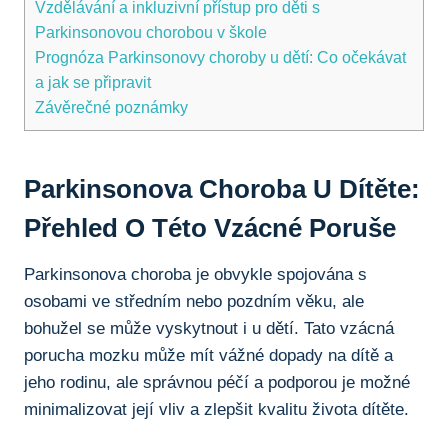
Vzdělávání a inkluzivní přístup pro ⁤děti s
Parkinsonovou chorobou‌ v ‍škole
Prognóza Parkinsonovy⁤ choroby u dětí: Co očekávat
a jak se připravit
Závěrečné​ poznámky
Parkinsonova Choroba U Dítěte:
Přehled O Této Vzácné Poruše
Parkinsonova choroba‌ je⁢ obvykle ​spojována s
osobami ve středním nebo pozdním ‍věku, ale‍
bohužel ⁣se může vyskytnout i u dětí. Tato vzácná
porucha mozku může ​mít vážné dopady na dítě a
jeho rodinu, ale správnou péčí‍ a podporou je možné
⁤minimalizovat‌ její vliv a zlepšit kvalitu života dítěte.