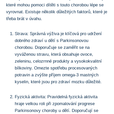
které mohou pomoci dítěti s touto ​chorobou lépe⁢ se
vyrovnat. Existuje ⁢několik důležitých faktorů, které‍ je
třeba brát v úvahu.
Strava: Správná ​výživa je klíčová pro udržení⁤
dobrého zdraví u dětí s Parkinsonovou‍
chorobou.‌ Doporučuje se zaměřit se na⁣
vyváženou stravu, která obsahuje ovoce,
zeleninu, celozrnné produkty a vysokokvalitní
bílkoviny. Omezte spotřebu procesovaných‌
potravin a ⁣zvýšte​ příjem omega-3‌ mastných
kyselin, které jsou ‍pro ⁣zdraví mozku důležité.
Fyzická ⁤aktivita: ⁢Pravidelná fyzická aktivita
hraje velkou roli při zpomalování progrese
‍Parkinsonovy⁢ choroby u ‌dětí. Doporučují‍ se