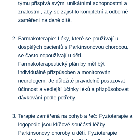
týmu přispívá svými⁣ unikátními schopnostmi‍ a
znalostmi, aby se ​zajistilo kompletní⁢ a​ odborné
zaměření⁤ na dané dítě.
Farmakoterapie: Léky, které⁢ se používají ​u‌
dospělých⁤ pacientů s Parkinsonovou chorobou,‌
se ⁢často nepoužívají u dětí.
Farmakoterapeutický plán by měl ⁣být
individuálně přizpůsoben‌ a monitorován
neurologem. Je důležité pravidelně posuzovat
účinnost ⁣a vedlejší‌ účinky léků a přizpůsobovat
dávkování‌ podle potřeby.
Terapie zaměřená​ na pohyb a řeč: Fyzioterapie⁣ a
logopedie jsou klíčové součásti‍ léčby
Parkinsonovy⁢ choroby u dětí.​ Fyzioterapie ​