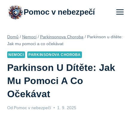
Přeskočit
Pomoc v nebezpečí
na
obsah
Domů
/
Nemoci
/
Parkinsonova Choroba
/
Parkinson u dítěte:
Jak mu pomoci a co očekávat
NEMOCI
PARKINSONOVA CHOROBA
Parkinson U Dítěte: Jak
Mu Pomoci A Co
Očekávat
Od
Pomoc v nebezpečí
1. 9. 2025