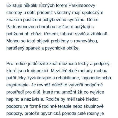
Existuje několik různých forem Parkinsonovy
‍choroby u dětí,⁤ přičemž všechny mají společným
znakem postižení pohybového systému. ‍Děti⁢ s
Parkinsonovou chorobou se⁣ často⁤ potýkají s
potížemi při chůzi,⁢ třesem, tuhostí svalů a ztuhlostí.
‌Mohou⁢ se také⁣ objevit problémy s rovnováhou,
narušený spánek a psychické obtíže.
Pro rodiče je ‌důležité znát možnosti léčby a ‌podpory,
které⁢ jsou k dispozici. Mezi léčebné metody mohou
⁤patřit léky, fyzioterapie a rehabilitace, logopedie nebo
ergoterapie. Je rovněž důležité vytvořit podpůrné
prostředí pro dítě,‌ které mu⁤ umožní žít ⁢co⁤ nejvíce
naplno a nezávisle. Rodiče by měli⁤ také hledat
podporu ve formě rodinné terapie nebo skupinové
podpory, protože psychická pohoda celé rodiny je