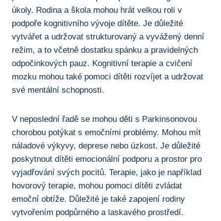
úkoly. Rodina⁣ a škola mohou hrát velkou roli v‌
podpoře kognitivního ⁣vývoje dítěte. Je důležité
vytvářet a ​udržovat strukturovaný a vyvážený denní
⁤režim, a to včetně dostatku‌ spánku a‍ pravidelných
odpočinkových pauz. Kognitivní terapie a cvičení
mozku⁢ mohou ⁣také pomoci dítěti rozvíjet a udržovat
⁢své mentální ⁤schopnosti.
V neposlední řadě​ se mohou děti ​s Parkinsonovou
chorobou potýkat ⁢s emočními problémy. Mohou mít
náladové výkyvy,⁤ deprese nebo úzkost. Je důležité
poskytnout ⁣dítěti ‌emocionální⁢ podporu ‌a prostor pro
vyjadřování svých pocitů. Terapie, jako je například
hovorový terapie, mohou‌ pomoci ​dítěti zvládat
emoční obtíže. Důležité je také ⁤zapojení rodiny
vytvořením podpůrného a laskavého ‌prostředí.