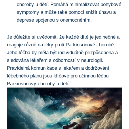
choroby u dětí.⁣ Pomáhá minimalizovat ⁤pohybové
symptomy ⁢a může také ‌pomoci ‌snížit únavu a
⁣deprese spojenou s onemocněním.
Je důležité ⁤si uvědomit,‌ že každé‌ dítě je jedinečné‍ a
⁤reaguje⁣ různě na léky proti‌ Parkinsonově chorobě.
Jeho léčba⁤ by měla​ být individuálně přizpůsobena a
sledována lékařem s odborností v neurologii.
Pravidelná komunikace s lékařem a dodržování​
léčebného ‌plánu jsou klíčové pro účinnou‌ léčbu
Parkinsonovy choroby u dětí.