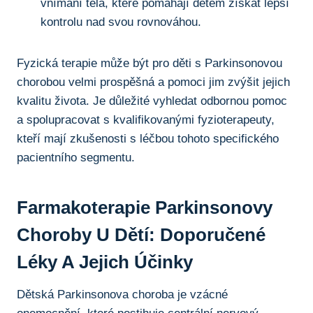
vnímání těla, které pomáhají dětem získat lepší‌
kontrolu nad svou⁤ rovnováhou.
Fyzická terapie může být pro děti ⁣s Parkinsonovou
chorobou‍ velmi prospěšná a pomoci jim zvýšit⁤ jejich
kvalitu života. Je důležité vyhledat‌ odbornou pomoc
a spolupracovat s kvalifikovanými fyzioterapeuty,
kteří​ mají zkušenosti s léčbou‍ tohoto ‍specifického
pacientního⁢ segmentu.
Farmakoterapie Parkinsonovy
Choroby​ U Dětí: Doporučené
Léky A Jejich ⁤účinky
Dětská‌ Parkinsonova choroba⁤ je vzácné