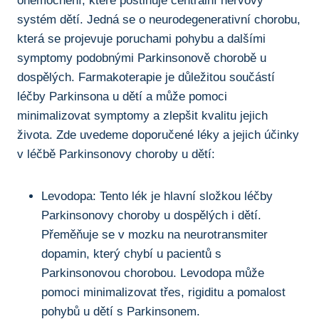
onemocnění, které postihuje ⁢centrální nervový
systém dětí. Jedná se o neurodegenerativní chorobu,
která​ se‍ projevuje ⁢poruchami ⁤pohybu a dalšími
symptomy podobnými Parkinsonově chorobě u
dospělých. Farmakoterapie je důležitou součástí
léčby Parkinsona u dětí a může​ pomoci
minimalizovat symptomy‌ a zlepšit kvalitu jejich
‌života. ‌Zde‍ uvedeme⁤ doporučené léky a jejich účinky
v ⁣léčbě Parkinsonovy choroby u dětí:
Levodopa: Tento lék je hlavní složkou⁣ léčby
Parkinsonovy choroby ‌u dospělých i dětí.
⁣Přeměňuje se v ‌mozku na ‍neurotransmiter
dopamin, který chybí u pacientů s
Parkinsonovou chorobou. ⁣Levodopa může
pomoci minimalizovat třes, rigiditu ⁣a pomalost⁣
pohybů u dětí s Parkinsonem.