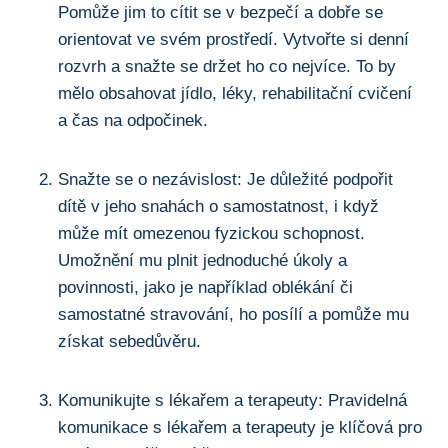
Pomůže ⁣jim to cítit se v⁣ bezpečí⁣ a dobře ⁢se
orientovat ve‍ svém⁢ prostředí. Vytvořte ‌si ⁢denní⁣
rozvrh a snažte se držet ho co nejvíce. To by
mělo obsahovat jídlo, léky,​ rehabilitační ⁤cvičení
a čas na odpočinek.
Snažte se o nezávislost: ‍Je ​důležité podpořit
dítě v jeho⁢ snahách o ‌samostatnost, i ⁢když
může mít omezenou⁤ fyzickou schopnost.
Umožnění mu plnit jednoduché úkoly a
povinnosti, jako je například ⁤oblékání či
samostatné stravování,⁢ ho posílí a⁤ pomůže ​mu
získat sebedůvěru.
Komunikujte ​s lékařem​ a terapeuty: Pravidelná
komunikace s lékařem ‌a terapeuty​ je klíčová pro