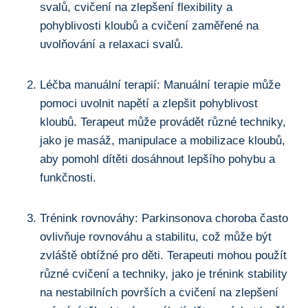
⁤svalů, cvičení na⁤ zlepšení flexibility ⁤a
pohyblivosti kloubů a cvičení zaměřené na
uvolňování a ‍relaxaci ⁤svalů.
Léčba manuální‌ terapií: Manuální terapie‌ může
pomoci uvolnit​ napětí a zlepšit ⁣pohyblivost
kloubů. Terapeut může‌ provádět různé techniky,⁤
jako je masáž, manipulace a mobilizace‍ kloubů,
⁣aby pomohl dítěti dosáhnout lepšího pohybu ‌a
funkčnosti.
Trénink rovnováhy: Parkinsonova choroba často
ovlivňuje rovnováhu a stabilitu, což může být
zvláště obtížné pro děti. ⁢Terapeuti mohou⁢ použít
různé cvičení a techniky, jako je trénink stability
na nestabilních površích a cvičení na zlepšení