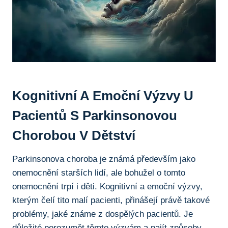
Kognitivní A Emoční‍ Výzvy U
Pacientů S Parkinsonovou
Chorobou V Dětství
Parkinsonova choroba⁣ je ⁢známá především ⁣jako
onemocnění starších⁢ lidí, ale⁤ bohužel o ‌tomto
onemocnění trpí i ⁣děti. Kognitivní a ⁤emoční výzvy,
kterým čelí tito malí⁤ pacienti, přinášejí ‍právě takové
problémy, jaké známe z dospělých‌ pacientů. ‍Je
důležité porozumět těmto výzvám a najít ‍způsoby,