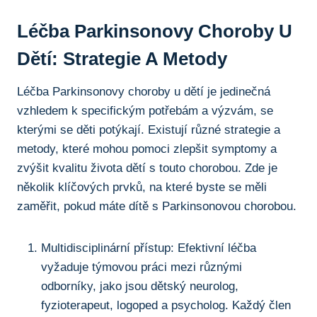
Léčba⁢ Parkinsonovy⁤ Choroby U
Dětí: ​Strategie ‌a ⁢metody
Léčba⁤ Parkinsonovy ​choroby u dětí je jedinečná
vzhledem k​ specifickým potřebám a výzvám, se
kterými se děti potýkají. Existují⁤ různé​ strategie a
metody, které mohou pomoci zlepšit‌ symptomy a
zvýšit⁢ kvalitu života dětí s touto chorobou. Zde je
několik klíčových prvků, na⁢ které byste‌ se měli
zaměřit, pokud máte‍ dítě s Parkinsonovou​ chorobou.
Multidisciplinární přístup: ⁤Efektivní léčba
vyžaduje týmovou práci mezi různými
odborníky, jako jsou dětský neurolog,
fyzioterapeut, logoped ⁢a psycholog. Každý člen