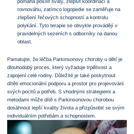
pomáhá posílit svaly, zlepšit koordinaci a ​
rovnováhu,⁢ zatímco logopedie se zaměřuje na
zlepšení řečových schopností a kontrolu
polykání. Tyto ‌terapie se obvykle provádějí v
pravidelných sezeních s odborníky na ⁣danou
oblast.
Pamatujte, že léčba Parkinsonovy choroby ⁣u ​dětí je
⁤dlouhodobý proces, který vyžaduje trpělivost a
zapojení ⁣celé rodiny. ‍Důležité je také poskytnout
dítěti emocionální podporu ⁤a prostor pro projevování
svých pocitů a potřeb. S ⁤vhodnými strategiemi a
metodami může dítě s ⁣Parkinsonovou chorobou
dosáhnout lepší kvality života a⁤ přizpůsobit se svým
individuálním potřebám ⁤a schopnostem.