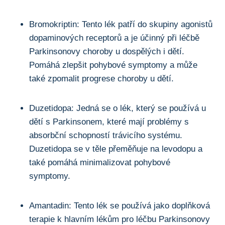
Bromokriptin: Tento lék patří do skupiny‍ agonistů
dopaminových receptorů a je ‍účinný při léčbě
Parkinsonovy choroby u ​dospělých i dětí.
Pomáhá zlepšit pohybové ‍symptomy‌ a může
také zpomalit progrese ⁢choroby u dětí.
Duzetidopa: Jedná se o lék, který se používá u
dětí s Parkinsonem, které mají problémy s​
absorbční schopností ‌trávicího systému.
⁤Duzetidopa se v těle přeměňuje na levodopu a
také pomáhá ⁤minimalizovat pohybové
symptomy.
Amantadin: Tento lék se používá jako doplňková
terapie k‌ hlavním lékům pro léčbu Parkinsonovy​