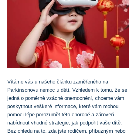
Vítáme​ vás ⁢u našeho​ článku zaměřeného‍ na
Parkinsonovu ‍nemoc u dětí. Vzhledem k tomu, že se ​
jedná o⁤ poměrně ⁢vzácné onemocnění, chceme vám
⁤poskytnout veškeré informace, které vám mohou​
pomoci ⁤lépe ⁢porozumět‌ této ‍chorobě a zároveň
nabídnout vhodné strategie, jak podpořit vaše dítě.
Bez ohledu ‌na to, zda jste rodičem, příbuzným nebo