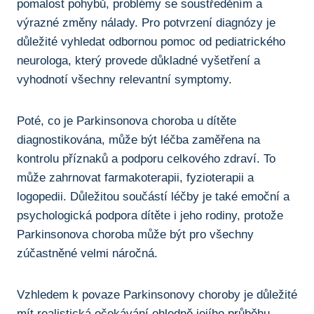
pomalost pohybů, problémy⁣ se ‍soustředěním a​
výrazné⁣ změny nálady.⁢ Pro potvrzení diagnózy je
důležité vyhledat odbornou pomoc od pediatrického
neurologa, který provede důkladné vyšetření a
vyhodnotí všechny⁢ relevantní symptomy.
Poté, co‍ je Parkinsonova choroba u dítěte
diagnostikována, může být léčba ‍zaměřena na
kontrolu‍ příznaků a podporu celkového zdraví.‌ To
může ⁢zahrnovat ‌farmakoterapii, ⁤fyzioterapii​ a
logopedii. Důležitou součástí léčby je také emoční ⁤a
⁣psychologická podpora dítěte i jeho‍ rodiny, protože
⁢Parkinsonova choroba ⁢může být pro všechny
zúčastněné velmi⁤ náročná.
Vzhledem k ⁣povaze Parkinsonovy choroby​ je důležité
mít⁤ realistická očekávání ohledně jejího průběhu.