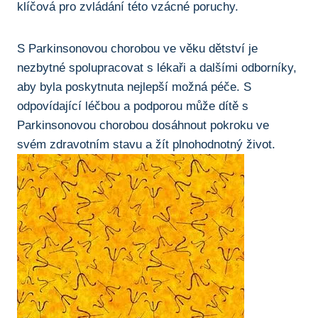
klíčová pro zvládání ‍této vzácné⁤ poruchy.
S⁢ Parkinsonovou chorobou ve ​věku dětství je
nezbytné spolupracovat ⁣s lékaři a dalšími ‍odborníky,
aby byla poskytnuta nejlepší možná⁢ péče. S
odpovídající léčbou ​a podporou může dítě s
Parkinsonovou chorobou dosáhnout‌ pokroku ⁤ve⁤
svém zdravotním stavu a žít plnohodnotný život.