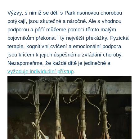
Výzvy, s nimiž ⁢se děti⁢ s Parkinsonovou chorobou
potýkají, jsou skutečné a náročné. ⁢Ale ⁣s vhodnou
podporou​ a péčí můžeme​ pomoci těmto malým
‌bojovníkům překonat i ty největší překážky. Fyzická
‍terapie, kognitivní cvičení a emocionální podpora
jsou klíčem k jejich úspěšnému zvládání choroby.
Nezapomeňme,‌ že⁣ každé dítě je jedinečné a⁣
vyžaduje ‍individuální přístup
.