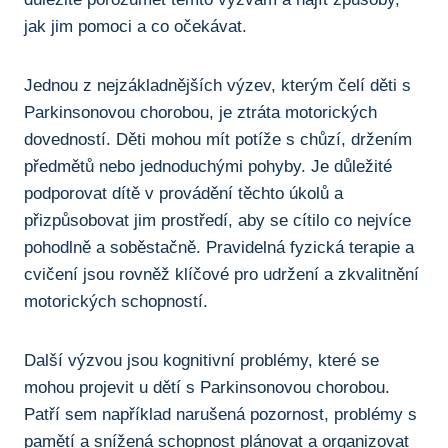
jak jim pomoci a co ⁤očekávat.
Jednou z nejzákladnějších výzev,​ kterým čelí děti ⁢s⁢
Parkinsonovou⁢ chorobou, je ztráta⁣ motorických‍
dovedností. Děti mohou mít potíže ‍s ⁤chůzí,‍ držením
předmětů nebo jednoduchými pohyby. Je důležité
podporovat dítě v provádění těchto úkolů ⁤a
⁣přizpůsobovat jim prostředí, aby se​ cítilo co nejvíce
⁢pohodlně a soběstačně.‍ Pravidelná fyzická terapie a ​
cvičení⁣ jsou⁢ rovněž klíčové pro udržení a zkvalitnění
motorických schopností.
Další výzvou jsou kognitivní problémy, které se
⁣mohou⁤ projevit⁢ u ‌dětí s Parkinsonovou chorobou. ​
Patří ⁣sem‍ například narušená pozornost, problémy s‍
pamětí⁢ a snížená schopnost plánovat a‌ organizovat