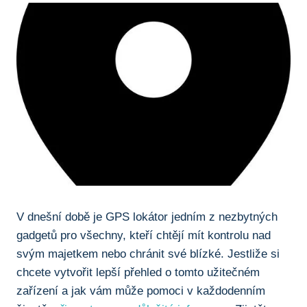
V dnešní době je‍ GPS lokátor jedním z nezbytných ​
gadgetů ⁤pro⁢ všechny, kteří chtějí mít kontrolu nad
svým ⁣majetkem ‍nebo chránit své blízké. Jestliže si
chcete vytvořit‌ lepší přehled o tomto ⁣užitečném
zařízení a jak vám může pomoci v každodenním