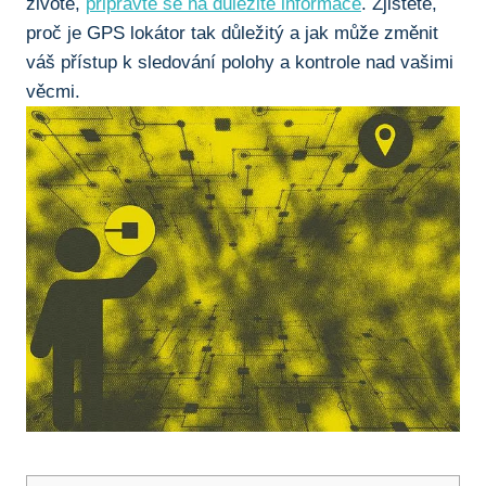
životě,
připravte se na důležité informace
. Zjistěte,
proč‌ je GPS lokátor tak důležitý a jak ⁤může změnit
váš přístup⁢ k sledování polohy a⁣ kontrole nad vašimi
věcmi.