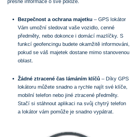
přesné informace o své poloze.
Bezpečnost a ochrana majetku
– GPS⁢ lokátor
⁣Vám umožní sledovat vaše ​vozidlo, cenné
předměty, nebo dokonce ‍i domácí⁣ mazlíčky. S
funkcí geofencingu budete okamžitě informováni,
pokud se váš majetek dostane mimo stanovenou⁣
oblast.
Žádné ztracené čas ⁤lámáním ⁣klíčů
– ⁣Díky⁤ GPS
lokátoru můžete snadno a⁣ rychle najít své klíče,
mobilní ‍telefon nebo jiné ztracené předměty.‍
Stačí si stáhnout aplikaci na svůj chytrý⁤ telefon
⁣a‍ lokátor vám pomůže je snadno vypátrat.