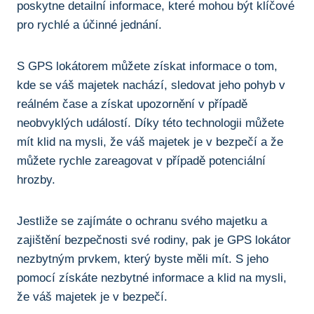
poskytne ‍detailní informace, ⁢které mohou⁢ být klíčové
pro rychlé a účinné jednání.
S GPS lokátorem můžete ‍získat informace ‍o tom,
kde se váš majetek​ nachází,⁣ sledovat jeho pohyb v‌
reálném čase a získat ‍upozornění v případě
neobvyklých událostí. Díky‌ této technologii můžete
mít klid​ na⁣ mysli,⁣ že​ váš majetek je ​v bezpečí a⁤ že
můžete rychle zareagovat v případě potenciální
hrozby.
Jestliže se zajímáte o ochranu svého ‌majetku a
zajištění​ bezpečnosti své ⁢rodiny, pak⁤ je‌ GPS lokátor
nezbytným prvkem, který byste měli⁢ mít. S ⁣jeho
⁣pomocí získáte nezbytné informace a klid na mysli,
že⁤ váš ​majetek je‌ v bezpečí.