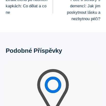
Pro
kapkách: Co dělat a co
demencí: Jak jim
Příspěvek
ne
poskytnout lásku a
nezbytnou péči?
Podobné Příspěvky