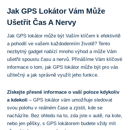
Jak GPS Lokátor Vám⁢ Může
Ušetřit Čas A​ Nervy
Jak GPS lokátor může být Vaším klíčem k efektivitě
a pohodlí ⁤ve vašem každodenním‍ životě? Tento
nezbytný gadget nabízí mnoho výhod ​a může Vám
ušetřit spoustu času a nervů. Přinášíme Vám klíčové
informace o tom, jak GPS lokátor může být ‌pro vás
užitečný ‍a jak ​správně ⁣využít jeho funkce.
Získejte ⁢přesné informace o vaší poloze kdykoliv
a kdekoli
– ​GPS lokátor ​vám ‍umožňuje sledovat
svou polohu v reálném čase a zjistit, kde se
nacházíte.⁤ Bez⁢ ohledu na to, zda jste v autě, na kole,
nebo jen pěšky, s GPS lokátorem budete vždy mít⁣