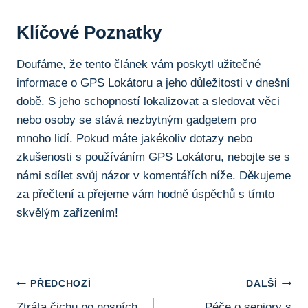
Klíčové Poznatky
Doufáme, že tento článek vám poskytl užitečné
informace o GPS Lokátoru a jeho⁣ důležitosti v dnešní
době. S jeho schopností lokalizovat ‍a sledovat věci
nebo osoby se stává nezbytným gadgetem pro
mnoho ⁢lidí. Pokud máte jakékoliv dotazy nebo
zkušenosti s používáním GPS Lokátoru,‍ nebojte se s
námi sdílet ‌svůj názor v komentářích níže. Děkujeme
za⁣ přečtení a přejeme vám hodně úspěchů s tímto
skvělým⁣ zařízením!
Navigace
PŘEDCHOZÍ
DALŠÍ
Ztráta čichu po nosních
Péče o seniory s