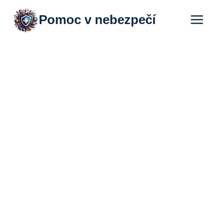
Přeskočit
Pomoc v nebezpečí
na
obsah