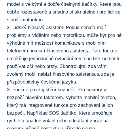
model s velkými a dobře čitelnými tlačítky, které jsou
dobře rozestavené a snadno stisknutelné i pro lidi se
⁢slabší motorikou.
2. Lidský hlasový ​asistent: Pokud‍ senioři mají
problémy s viděním nebo motorikou, může být ⁢pro ně
výhodné mít možnost komunikace s mobilním
telefonem pomocí​ hlasového asistenta. Tato funkce
umožňuje jednoduché ovládání telefonu bez nutnosti
používat oči nebo prsty. Zkontrolujte, zda⁤ vámi
zvolený mobil nabízí‌ hlasového asistenta a zda je
přizpůsobitelný ⁤českému jazyku.
3. Funkce pro zajištění bezpečí: Pro seniory je
bezpečí⁤ hlavním faktorem. Vyberte mobilní telefon,
který má integrované funkce pro zachování jejich
⁣bezpečí. Například SOS⁢ tlačítko, které umožňuje
rychlé a snadné volání nebo odesílání⁢ zpráv na
předem určené kontakty‌ v ⁣případě nouze.