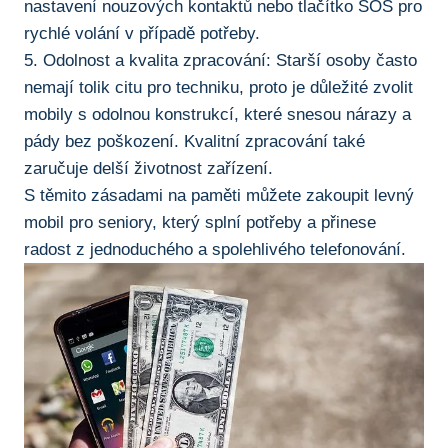
nastavení nouzových kontaktů nebo tlačítko SOS pro⁤
rychlé volání v případě potřeby.
5. Odolnost a kvalita zpracování: Starší osoby ‌často
nemají tolik citu pro techniku, proto je důležité zvolit
mobily ⁢s⁢ odolnou konstrukcí,‍ které snesou nárazy a
pády bez poškození. Kvalitní zpracování také
zaručuje ‍delší životnost zařízení.
S‌ těmito zásadami na paměti můžete zakoupit levný
mobil pro seniory,‌ který splní ⁣potřeby ⁣a přinese
⁣radost z jednoduchého a spolehlivého telefonování.