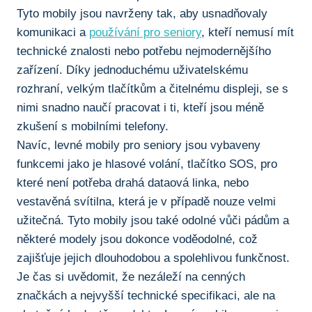
Tyto mobily jsou navrženy tak, aby usnadňovaly
komunikaci ‍a
používání pro seniory
, kteří nemusí mít
technické znalosti nebo potřebu nejmodernějšího
zařízení. Díky jednoduchému uživatelskému
rozhraní, velkým ‌tlačítkům a čitelnému displeji, se s
nimi​ snadno naučí‍ pracovat i ti, kteří jsou méně
zkušení s mobilními telefony.
Navíc,‍ levné mobily pro seniory jsou vybaveny
funkcemi jako je hlasové volání, tlačítko SOS, pro
které není potřeba drahá dataová linka, nebo
vestavěná svítilna, která ⁣je v případě nouze velmi
užitečná. Tyto mobily jsou také odolné vůči pádům a
některé modely jsou⁤ dokonce voděodolné, což
zajišťuje jejich dlouhodobou a spolehlivou funkčnost.
Je čas si uvědomit, že nezáleží na cenných
značkách a nejvyšší technické specifikaci, ale na