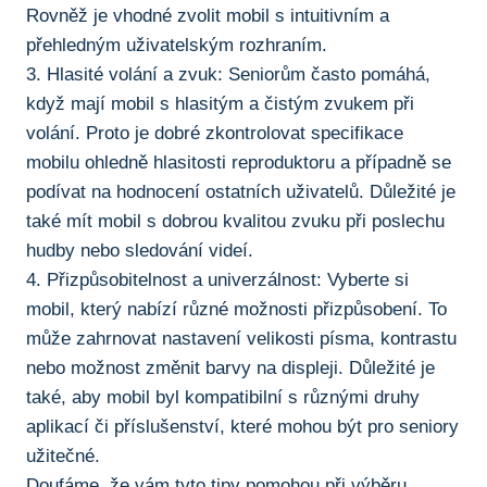
Rovněž je⁣ vhodné zvolit ‍mobil s intuitivním a‍
přehledným uživatelským rozhraním.
3. Hlasité volání a zvuk: Seniorům⁤ často pomáhá,
když mají mobil s hlasitým⁢ a čistým zvukem⁢ při‍
volání. ⁤Proto je dobré zkontrolovat specifikace
mobilu ohledně hlasitosti reproduktoru ​a případně se
podívat na hodnocení ostatních uživatelů. Důležité je
také mít mobil s dobrou kvalitou zvuku při poslechu
hudby nebo sledování videí.
4. Přizpůsobitelnost a univerzálnost: Vyberte si
mobil, který nabízí různé možnosti přizpůsobení. To
může zahrnovat nastavení velikosti písma,‍ kontrastu
nebo ⁤možnost změnit barvy na displeji. Důležité je
také, aby mobil byl kompatibilní s různými druhy
aplikací či příslušenství, které mohou být‌ pro seniory
užitečné.
Doufáme,⁢ že vám ⁣tyto tipy pomohou při výběru