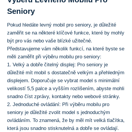
Seniory
Pokud hledáte levný mobil pro seniory, je důležité
zaměřit se na některé klíčové funkce, které ⁣by mohly
být pro vás nebo vaše blízké ‌užitečné.⁣
Představujeme vám několik funkcí, na ⁤které byste se
měli zaměřit při výběru mobilu pro ​seniory:
1. Velký a dobře čitelný displej: Pro seniory je
důležité mít mobil s dostatečně⁣ velkým a přehledným⁢
displejem. ​Doporučuje se vybrat model⁣ s minimální
velikostí 5,5 palce a vyšším rozlišením, ⁤abyste mohli
‍snadno číst zprávy, kontakty nebo webové stránky.
2. Jednoduché ovládání: Při výběru mobilu pro
seniory ​je důležité zvolit model⁢ s jednoduchým
ovládáním. ‌To​ znamená, že by měl mít velká tlačítka,
která jsou‍ snadno stisknutelná a dobře ⁤se ovládají.