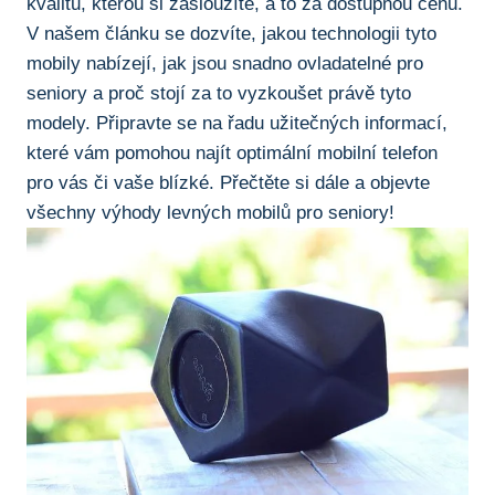
kvalitu, kterou si zasloužíte, a to za dostupnou⁢ cenu.
V našem ​článku se dozvíte, jakou technologii tyto
mobily‌ nabízejí, jak jsou snadno ovladatelné pro
seniory a proč stojí za to vyzkoušet právě tyto
modely. Připravte ‌se na řadu užitečných informací,
které‍ vám pomohou najít optimální mobilní telefon​
pro vás či vaše ‌blízké. ​Přečtěte si dále ‍a⁣ objevte
všechny ‍výhody‍ levných mobilů pro seniory!