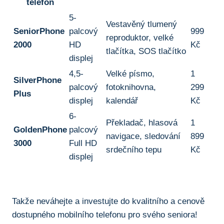
telefon
5-
Vestavěný tlumený
SeniorPhone
palcový
999
reproduktor, velké
2000
HD
Kč
tlačítka, SOS tlačítko
displej
4,5-
Velké písmo,
1
SilverPhone
palcový
fotoknihovna,⁤
299⁢
Plus
displej
kalendář
Kč
6-
Překladač, hlasová
1
GoldenPhone
palcový
navigace, sledování
899
⁣3000
Full ⁣HD⁣
⁢srdečního⁣ tepu
Kč
displej
Takže neváhejte a investujte do kvalitního ⁤a cenově
dostupného mobilního telefonu‍ pro svého seniora!