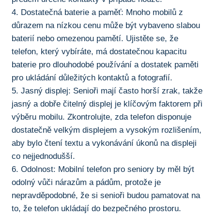
4. Dostatečná baterie a⁣ paměť: Mnoho mobilů z
důrazem ​na nízkou cenu může být vybaveno slabou
baterií nebo omezenou pamětí. Ujistěte se, ​že
telefon, který vybíráte, má ‌dostatečnou kapacitu
baterie pro dlouhodobé používání a ⁤dostatek paměti
pro ukládání důležitých kontaktů a fotografií.
5. Jasný displej: Senioři mají často horší zrak, takže
jasný a dobře čitelný displej je klíčovým faktorem při
výběru mobilu. Zkontrolujte, zda ​telefon disponuje
dostatečně velkým displejem a vysokým rozlišením,
‌aby bylo čtení⁢ textu a vykonávání úkonů‌ na displeji
⁢co nejjednodušší.
6.⁢ Odolnost: Mobilní telefon​ pro seniory by měl být
odolný vůči nárazům⁣ a pádům, protože je
nepravděpodobné, že si senioři budou⁢ pamatovat na
to, že telefon ukládají do bezpečného prostoru.