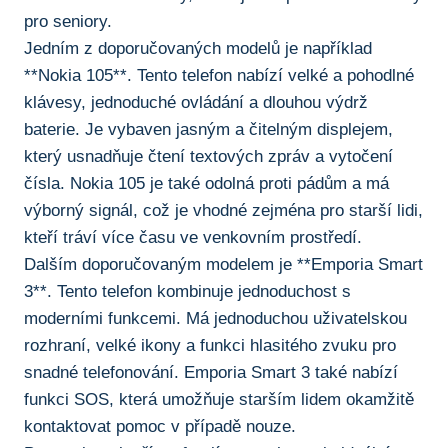
pro seniory.
Jedním z doporučovaných modelů​ je například
**Nokia 105**. Tento telefon nabízí velké a⁤ pohodlné
klávesy, jednoduché ovládání‌ a dlouhou výdrž
baterie.⁢ Je vybaven jasným a čitelným displejem,
který usnadňuje ‌čtení textových zpráv a vytočení
čísla. Nokia 105 je také odolná proti pádům‌ a má
výborný‍ signál, což je vhodné zejména pro starší lidi,
kteří tráví více času ve venkovním prostředí.
Dalším doporučovaným modelem ​je **Emporia Smart
3**. Tento telefon kombinuje jednoduchost s
moderními funkcemi. Má jednoduchou uživatelskou
rozhraní, velké ikony a funkci hlasitého zvuku ‌pro
snadné telefonování. ‍Emporia Smart 3 také nabízí
funkci SOS, která umožňuje starším lidem okamžitě
⁢kontaktovat pomoc v případě⁣ nouze.⁢