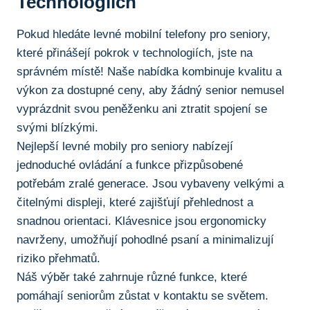
Technologiích
Pokud hledáte levné mobilní telefony‌ pro seniory,
⁤které přinášejí⁤ pokrok v technologiích, jste na
správném místě! Naše‍ nabídka ​kombinuje kvalitu​ a
výkon za dostupné ceny, aby žádný senior ⁢nemusel
vyprázdnit svou peněženku ani ztratit spojení se
svými blízkými.
Nejlepší levné mobily pro seniory nabízejí
jednoduché ovládání ⁤a funkce přizpůsobené
potřebám zralé generace. Jsou vybaveny velkými‌ a
čitelnými displeji, které zajišťují přehlednost⁣ a
snadnou orientaci. Klávesnice jsou ergonomicky
navrženy, umožňují pohodlné psaní a minimalizují
riziko přehmatů.
Náš výběr také zahrnuje různé funkce,⁣ které
pomáhají seniorům zůstat‌ v kontaktu se světem.