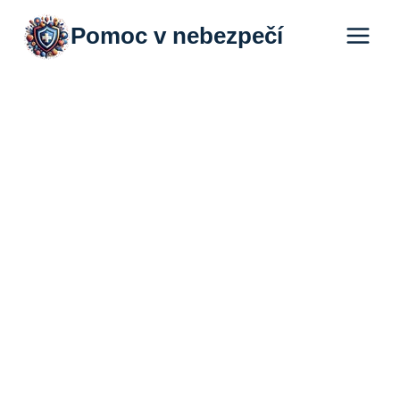
Přeskočit
Pomoc v nebezpečí
na
obsah