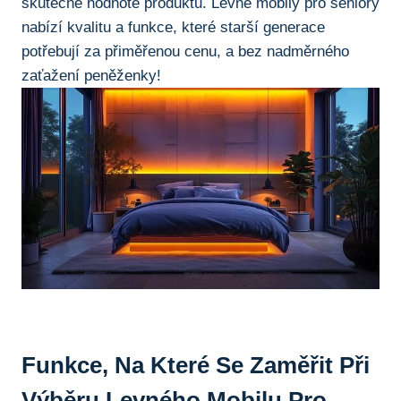
skutečné hodnotě produktu. Levné mobily pro ⁣seniory
nabízí kvalitu a funkce, které starší⁢ generace⁢
potřebují za přiměřenou cenu, a‌ bez nadměrného
zaťažení peněženky!
Funkce, Na Které Se Zaměřit Při
Výběru Levného Mobilu‍ Pro