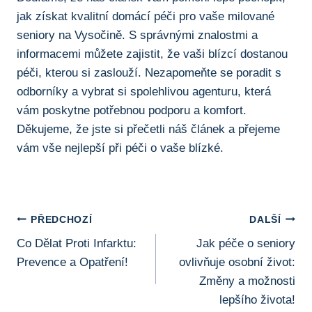
jak získat kvalitní domácí péči pro vaše milované
seniory na Vysočině. S správnými znalostmi a
informacemi můžete zajistit, že vaši blízcí dostanou
péči, kterou si zaslouží. Nezapomeňte se poradit s
odborníky a vybrat si spolehlivou agenturu, která
vám poskytne potřebnou podporu a komfort.
Děkujeme, že jste si přečetli náš článek a přejeme
vám vše nejlepší při péči o vaše blízké.
Navigace
PŘEDCHOZÍ
DALŠÍ
Co Dělat Proti Infarktu:
Jak péče o seniory
Pro
Prevence a Opatření!
ovlivňuje osobní život:
Příspěvek
Změny a možnosti
lepšího života!