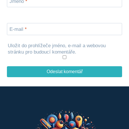
Jméno
*
E-mail
*
Uložit do prohlížeče jméno, e-mail a webovou
stránku pro budoucí komentáře.