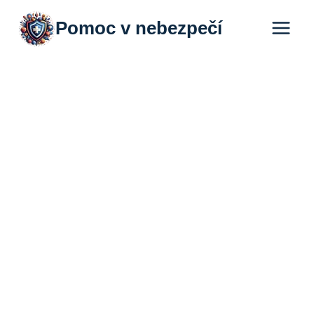
Přeskočit
Pomoc v nebezpečí
na
obsah