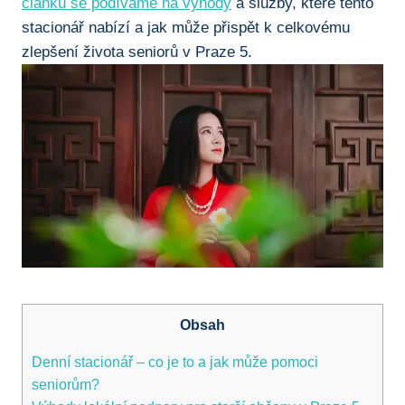
článku se podíváme na výhody
a služby, které tento
stacionář nabízí a jak může přispět k celkovému
zlepšení života seniorů v Praze 5.
Obsah
Denní stacionář – co je to a jak může pomoci
seniorům?