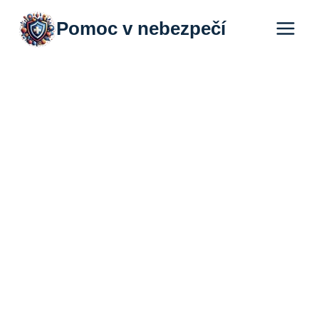
Přeskočit
Pomoc v nebezpečí
na
obsah