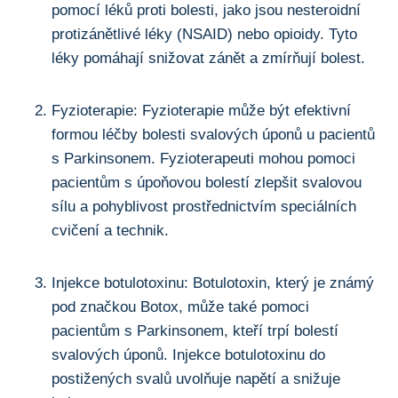
pomocí léků proti bolesti, jako jsou​ nesteroidní ​
protizánětlivé ⁤léky (NSAID) ⁣nebo opioidy. Tyto
léky ​pomáhají snižovat ⁤zánět a zmírňují bolest.
Fyzioterapie: Fyzioterapie může být efektivní
formou léčby bolesti svalových⁤ úponů u pacientů
s Parkinsonem. Fyzioterapeuti⁤ mohou pomoci
pacientům‍ s ‍úpoňovou bolestí zlepšit ⁤svalovou
sílu a pohyblivost prostřednictvím⁢ speciálních
cvičení‌ a ⁣technik.
Injekce ‌botulotoxinu: ‌Botulotoxin, ⁤který je ‌známý‍
pod značkou Botox, může také pomoci
⁣pacientům s Parkinsonem,​ kteří trpí ‍bolestí
svalových úponů. ‌Injekce ⁢botulotoxinu do
postižených svalů uvolňuje napětí ⁢a snižuje