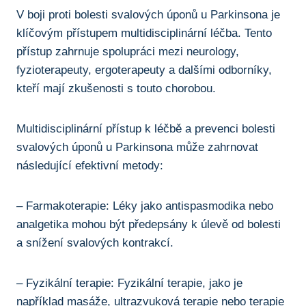
V boji proti bolesti svalových úponů‌ u Parkinsona je
⁣klíčovým přístupem multidisciplinární léčba.⁢ Tento
přístup zahrnuje spolupráci mezi​ neurology,
fyzioterapeuty, ergoterapeuty⁤ a dalšími ​odborníky,
‌kteří mají zkušenosti⁤ s touto chorobou.
Multidisciplinární přístup ⁣k léčbě a prevenci bolesti
⁣svalových úponů u Parkinsona může zahrnovat
následující efektivní metody:
– Farmakoterapie: Léky jako⁢ antispasmodika nebo
analgetika mohou ⁤být předepsány k úlevě od ⁣bolesti
a snížení ‌svalových‌ kontrakcí.
– Fyzikální terapie: ‍Fyzikální ⁤terapie, jako je
⁤například ‍masáže, ultrazvuková terapie nebo terapie