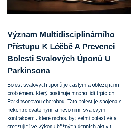
Význam Multidisciplinárního⁤
Přístupu K Léčbě A Prevenci
Bolesti Svalových Úponů U
Parkinsona
Bolest svalových⁢ úponů​ je‍ častým‍ a‍ obtěžujícím
‌problémem, který postihuje mnoho lidí⁢ trpících
Parkinsonovou chorobou. Tato bolest⁣ je spojena s
nekontrolovatelnými⁢ a⁣ nevolními svalovými
kontrakcemi, které mohou být velmi bolestivé a
omezující⁣ ve výkonu běžných⁣ denních⁢ aktivit.