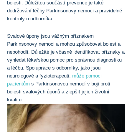
bolesti. Důležitou součástí‍ prevence je také
dodržování léčby Parkinsonovy nemoci a pravidelné
kontroly ​u ⁤odborníka.
Svalové úpony jsou ‌vážným příznakem
Parkinsonovy nemoci ‍a mohou ⁤způsobovat bolest⁣ a
nepohodlí. Důležité je včasně identifikovat příznaky a
vyhledat lékařskou ⁢pomoc pro ⁢správnou ⁤diagnostiku
a ‍léčbu. Spolupráce ‍s ⁣odborníky,​ jako jsou
neurologové⁣ a fyzioterapeuti,
může pomoci
pacientům
s Parkinsonovou nemocí v boji proti​
bolesti svalových úponů​ a zlepšit jejich životní
kvalitu.