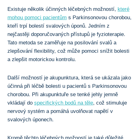
Existuje ‍několik účinných léčebných možností,⁢
které
mohou pomoci pacientům
s Parkinsonovou​ chorobou,
⁣kteří trpí ⁣bolestí​ svalových úponů. ⁢Jedním z
nejčastěji doporučovaných‍ přístupů je ‌fyzioterapie.
Tato metoda ‍se zaměřuje na posilování svalů a
zlepšování flexibility, což může pomoci snížit bolesti
a zlepšit⁤ motorickou kontrolu.
Další možností ⁣je akupunktura, která se ⁢ukázala jako
účinná při léčbě ​bolesti u pacientů s Parkinsonovou
chorobou. Při akupunktuře se tenké jehly jemně
vkládají do
specifických bodů na těle
, ‍což stimuluje
nervový systém a pomáhá⁤ uvolňovat napětí v⁢
svalových úponech.
Kromě těchto ‌léčebných možností je ‍také důležité