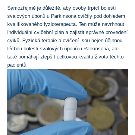
Samozřejmě je důležité,‍ aby osoby trpící bolestí
svalových úponů u Parkinsona cvičily⁣ pod dohledem
kvalifikovaného fyzioterapeuta. Ten může navrhnout
⁤individuální cvičební plán a zajistit správné provedení
cviků. Fyzická terapie a cvičení⁤ jsou nejen účinnou
léčbou bolesti svalových úponů‍ u Parkinsona, ale
také ​pomáhají zlepšit celkovou kvalitu‍ života těchto‍
pacientů.