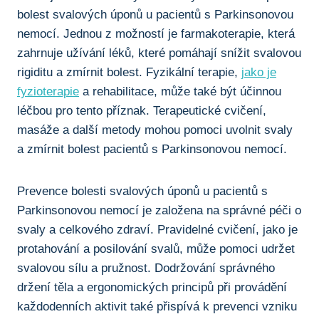
bolest svalových úponů u ​pacientů s Parkinsonovou
nemocí. Jednou z možností je farmakoterapie, ⁣která
zahrnuje užívání léků, které pomáhají snížit⁤ svalovou
rigiditu a zmírnit bolest. Fyzikální terapie,
jako je
fyzioterapie
‍a rehabilitace, může​ také​ být účinnou
léčbou ⁣pro tento⁣ příznak. Terapeutické cvičení,
masáže a další metody mohou pomoci uvolnit svaly
⁤a ⁤zmírnit bolest pacientů s Parkinsonovou⁣ nemocí.
Prevence bolesti‍ svalových úponů u pacientů⁣ s
⁣Parkinsonovou ‍nemocí je ⁣založena‌ na​ správné péči o
svaly a celkového zdraví.‍ Pravidelné‌ cvičení, jako je
protahování a posilování svalů, může pomoci udržet
svalovou sílu a ⁣pružnost. Dodržování ‍správného
držení těla a​ ergonomických⁤ principů při provádění
každodenních ⁤aktivit také přispívá⁤ k ⁣prevenci vzniku