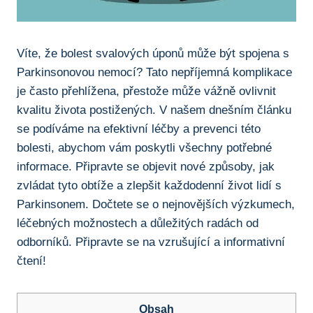
Víte, že bolest svalových⁢ úponů může ⁤být spojena s
Parkinsonovou nemocí?⁣ Tato nepříjemná komplikace
je‍ často​ přehlížena,‍ přestože může vážně⁣ ovlivnit‍
kvalitu života postižených. V ⁤našem‍ dnešním ⁢článku
se podíváme‌ na efektivní⁢ léčby a prevenci této
⁢bolesti, abychom vám poskytli ⁣všechny ⁣potřebné
informace. ‍Připravte ⁣se objevit ‍nové způsoby, ​jak
zvládat‍ tyto obtíže a​ zlepšit každodenní‌ život lidí ⁣s
Parkinsonem. Dočtete ​se o nejnovějších výzkumech,
léčebných možnostech a⁤ důležitých⁤ radách​ od​
odborníků. Připravte se na⁣ vzrušující ​a‍ informativní
čtení!
Obsah