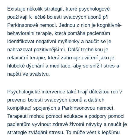
Existuje několik strategií, které psychologové
používají k léčbě bolesti⁤ svalových úponů při
⁢Parkinsonově nemoci. Jednou z nich je kognitivně-
behaviorální terapie, která pomáhá pacientům⁤
identifikovat negativní myšlenky⁣ a naučit⁢ se je
nahrazovat pozitivnějšími. Další technikou je ​
relaxační terapie,⁢ která zahrnuje ⁢cvičení jako je
hluboké dýchání a meditace, aby se snížil stres a
⁤napětí ⁣ve svalstvu.
Psychologické intervence ​také hrají ⁤důležitou roli v‌
prevenci ‍bolesti svalových úponů a dalších
komplikací spojených ⁤s Parkinsonovou‌ nemocí.
Terapeuti mohou pomocí ⁤edukace⁣ a podpory pomoci‍
pacientům vyvinout zdravé ⁢životní návyky a naučit je
strategie zvládání stresu. To ‌může vést k‌ lepšímu‌