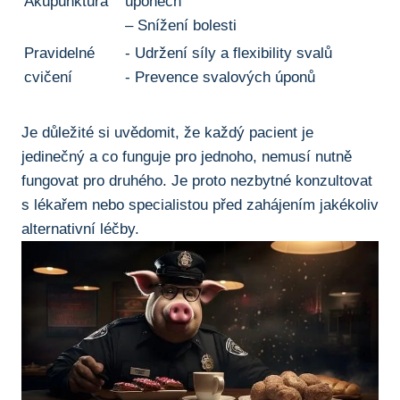
Akupunktura
úponech
– Snížení bolesti
Pravidelné
-⁤ Udržení síly a flexibility svalů
cvičení
-‌ Prevence svalových úponů
Je důležité ​si uvědomit, ⁤že každý⁢ pacient je
jedinečný a‍ co funguje pro jednoho, nemusí nutně
fungovat pro ​druhého. Je proto nezbytné konzultovat
s lékařem nebo ⁤specialistou před zahájením jakékoliv
alternativní léčby.