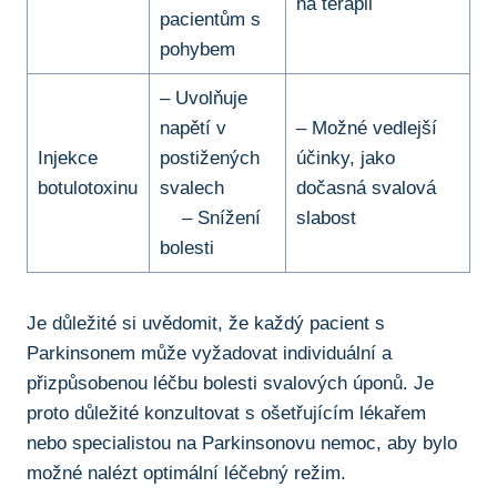
na terapii
‌pacientům s
pohybem
– ⁣Uvolňuje‍
napětí​ v
– Možné vedlejší
Injekce
postižených
⁤účinky, jako
botulotoxinu
svalech
dočasná svalová
‍ ​ ⁣ ​ – Snížení⁣
slabost
bolesti
Je důležité si uvědomit, že⁤ každý pacient s
Parkinsonem může vyžadovat individuální a⁤
přizpůsobenou léčbu bolesti svalových úponů. Je
proto ⁢důležité ⁣konzultovat s‍ ošetřujícím lékařem
nebo ⁢specialistou ‌na Parkinsonovu nemoc, aby bylo
možné nalézt optimální léčebný režim.