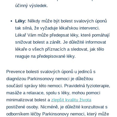
účinný výsledek.
Léky:
Někdy⁢ může​ být bolest ​svalových úponů
tak silná, ‍že vyžaduje ‌lékařskou intervenci.
Lékař Vám ‌může předepsat ‍léky, které pomáhají
snižovat bolest a zánět.⁢ Je důležité⁤ informovat
lékaře o všech⁣ příznacích ‍a sledovat,⁢ jak tělo
reaguje⁤ na předepisované léky.
Prevence ‌bolesti svalových úponů u jedinců s
diagnózou Parkinsonovy nemoci⁣ je důležitou⁤
součástí správy této nemoci. Pravidelná fyzioterapie,‍
masáže a relaxace, ⁢spolu s léky,⁣ mohou ‍pomoci
minimalizovat bolest a
zlepšit kvalitu života
‌postižené osoby. Nicméně, je důležité konzultovat s
odborníkem léčby Parkinsonovy⁤ nemoci, který ​může