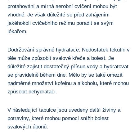
protahování a mírná aerobní cvičení mohou být
vhodné. Je však důležité ⁣se před ⁢zahájením
jakéhokoli cvičebního režimu poradit se svým
lékařem.
Dodržování správné hydratace:‌ Nedostatek tekutin v⁤
těle⁣ může způsobit⁣ svalové křeče a bolest. Je
důležité zajistit dostatečný⁤ přísun vody a hydratovat‌
se‌ pravidelně ‌během dne. Mělo by se také omezit
‌nadměrné množství kofeinu ‍a alkoholu, které mohou‌
způsobit dehydrataci.
V následující ‍tabulce jsou⁢ uvedeny další živiny a
potraviny, které mohou ⁢pomoci snížit bolest
svalových ‍úponů: