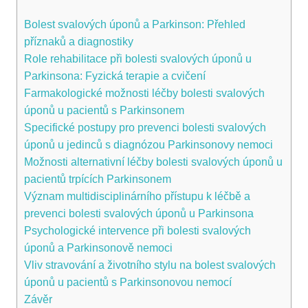
Bolest svalových úponů‌ a Parkinson: Přehled
příznaků a⁢ diagnostiky
Role rehabilitace ‌při bolesti svalových úponů ‍u
Parkinsona: ‍Fyzická terapie a cvičení
Farmakologické možnosti léčby ‍bolesti svalových
úponů u ⁢pacientů ⁢s ⁤Parkinsonem
Specifické postupy pro prevenci bolesti svalových
úponů u ‌jedinců s diagnózou Parkinsonovy nemoci
Možnosti ⁣alternativní léčby bolesti⁢ svalových úponů u
pacientů trpících Parkinsonem
Význam multidisciplinárního⁤ přístupu k léčbě a
prevenci bolesti svalových úponů u Parkinsona
Psychologické intervence⁣ při bolesti svalových
⁣úponů ​a ​Parkinsonově nemoci
Vliv stravování⁢ a životního stylu na bolest ⁢svalových
úponů ⁣u ⁢pacientů s Parkinsonovou nemocí
Závěr