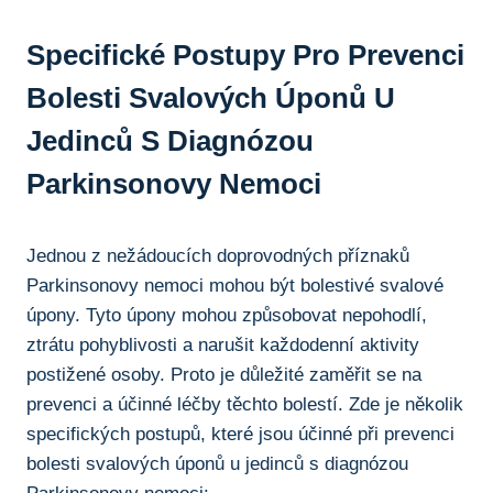
Specifické Postupy Pro Prevenci
Bolesti Svalových Úponů U
‌jedinců S Diagnózou
Parkinsonovy Nemoci
Jednou z nežádoucích doprovodných příznaků
Parkinsonovy ⁣nemoci mohou ‍být bolestivé‌ svalové
‌úpony. Tyto úpony mohou způsobovat ‌nepohodlí,
ztrátu⁤ pohyblivosti‍ a narušit⁤ každodenní‌ aktivity
postižené osoby. ‌Proto ⁣je důležité zaměřit se ‌na
prevenci a ‌účinné⁢ léčby těchto bolestí. ⁢Zde je ⁢několik
specifických postupů, které jsou⁣ účinné při prevenci
bolesti svalových úponů u jedinců‍ s diagnózou