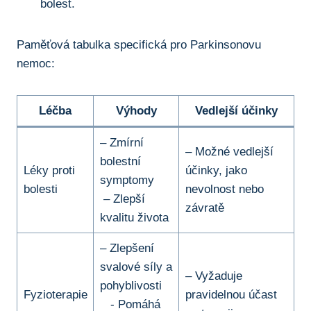
bolest.
Paměťová tabulka specifická ⁤pro Parkinsonovu
nemoc:
Léčba
Výhody
Vedlejší účinky
– ‍Zmírní
– Možné ​vedlejší
bolestní
Léky proti​
účinky,‍ jako
symptomy
bolesti
nevolnost nebo
‌ – Zlepší
závratě
kvalitu života
– ⁤Zlepšení
‌svalové síly‍ a
– Vyžaduje⁢
‍pohyblivosti
Fyzioterapie
pravidelnou účast
‌ ​ ⁤ -‌ Pomáhá