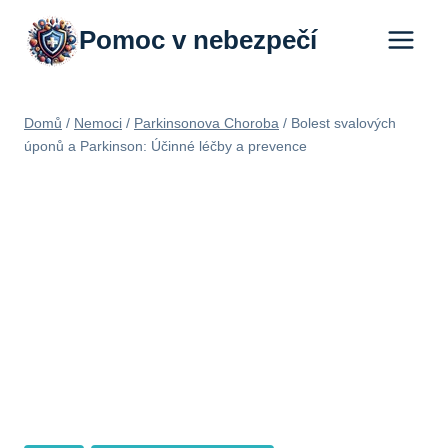
Přeskočit
Pomoc v nebezpečí
na
obsah
Domů
/
Nemoci
/
Parkinsonova Choroba
/
Bolest svalových
úponů a Parkinson: Účinné léčby a prevence