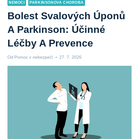
NEMOCI
PARKINSONOVA CHOROBA
Bolest Svalových Úponů
A Parkinson: Účinné
Léčby A Prevence
Od
Pomoc v nebezpečí
27. 7. 2026