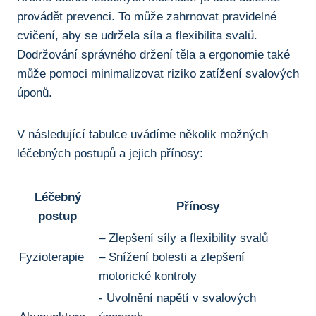
provádět prevenci. To⁢ může zahrnovat pravidelné
cvičení, aby se udržela síla a flexibilita svalů.⁤
Dodržování ‌správného držení těla a ergonomie také
může ​pomoci minimalizovat⁤ riziko zatížení⁤ svalových
úponů.
V následující tabulce uvádíme několik ⁤možných
⁣léčebných postupů ‌a jejich přínosy:
Léčebný
Přínosy
postup
– ‌Zlepšení síly ‌a⁢ flexibility‍ svalů
Fyzioterapie
– Snížení bolesti a zlepšení
motorické kontroly
-⁤ Uvolnění napětí v svalových⁣