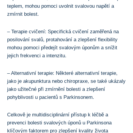
⁢teplem, mohou pomoci ​uvolnit svalovou napětí a
zmírnit bolest.
– Terapie cvičení: Specifická‌ cvičení zaměřená na
posilování svalů, protahování a zlepšení flexibility​
mohou⁤ pomoci předejít svalovým úponům a​ snížit⁤
jejich frekvenci a intenzitu.
– Alternativní ‌terapie: Některé alternativní⁤ terapie,⁣
jako je akupunktura nebo chiropraxe, se ‍také ‍ukázaly
jako užitečné při zmírnění⁢ bolesti a zlepšení
pohyblivosti u pacientů s Parkinsonem.
Celkově je⁤ multidisciplinární přístup‌ k léčbě a
prevenci ⁤bolesti svalových úponů‌ u⁣ Parkinsona
klíčovým ​faktorem ‍pro zlepšení kvality​ života