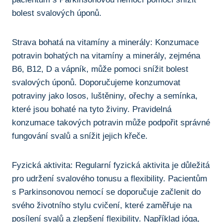
bolest svalových úponů.
Strava bohatá na vitamíny a minerály: Konzumace
potravin bohatých na vitamíny a minerály, zejména
B6, B12, D ‍a ⁤vápník,⁤ může ​pomoci snížit⁣ bolest
svalových úponů. Doporučujeme konzumovat
potraviny ⁤jako losos,‌ luštěniny, ořechy a semínka,
které jsou bohaté ​na tyto živiny. Pravidelná‌
konzumace takových potravin může podpořit správné
fungování svalů a snížit jejich křeče.
Fyzická aktivita: Regularní ⁢fyzická aktivita je důležitá
pro‍ udržení ​svalového tonusu a⁤ flexibility. Pacientům⁢
s Parkinsonovou nemocí se doporučuje ‌začlenit do
svého životního stylu cvičení,⁢ které zaměřuje na
posílení svalů ‌a zlepšení flexibility. Například jóga,