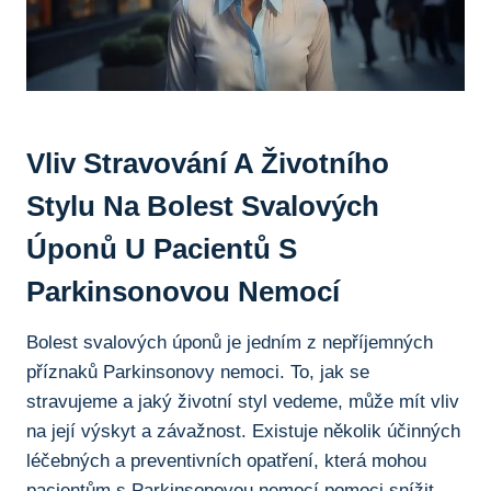
Vliv Stravování⁢ A Životního
Stylu Na Bolest ⁢svalových
Úponů ⁣u ⁢pacientů S
Parkinsonovou Nemocí
Bolest svalových úponů je jedním‍ z nepříjemných
příznaků Parkinsonovy⁣ nemoci. To, jak⁤ se
stravujeme a ‌jaký životní ⁢styl vedeme, může mít vliv
na‌ její výskyt a závažnost. Existuje několik účinných​
léčebných ​a preventivních opatření, která mohou
pacientům s Parkinsonovou nemocí pomoci snížit