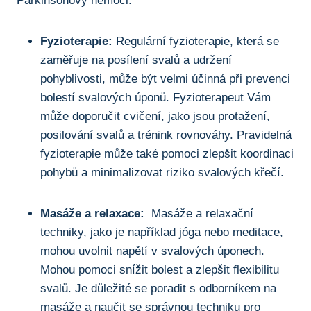
Parkinsonovy nemoci:
Fyzioterapie:
⁣Regulární fyzioterapie, která se⁣
zaměřuje na posílení svalů⁣ a udržení
pohyblivosti, může být velmi‌ účinná ⁣při prevenci‍
bolestí svalových úponů. Fyzioterapeut Vám​
může doporučit cvičení, jako jsou protažení,
posilování svalů a trénink rovnováhy. Pravidelná
⁢fyzioterapie může také pomoci zlepšit koordinaci
⁢pohybů a minimalizovat riziko ​svalových křečí.
Masáže a relaxace:
‍ Masáže a relaxační
techniky, jako je například jóga nebo meditace,‍
mohou uvolnit napětí v⁣ svalových úponech.‍
Mohou pomoci snížit ⁢bolest a zlepšit flexibilitu
svalů. Je důležité‍ se poradit⁢ s odborníkem na
masáže‌ a naučit ⁣se ⁣správnou techniku pro