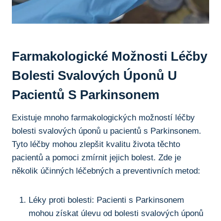
Farmakologické Možnosti Léčby
‍bolesti Svalových Úponů U
⁢pacientů ⁢s ⁤Parkinsonem
Existuje mnoho farmakologických ⁢možností léčby
bolesti svalových úponů u pacientů ⁣s⁣ Parkinsonem.
Tyto⁢ léčby mohou zlepšit⁤ kvalitu ‍života⁢ těchto
pacientů ​a pomoci zmírnit jejich bolest. Zde ⁤je
‍několik účinných léčebných ⁣a⁢ preventivních⁤ metod:
Léky proti bolesti: Pacienti s Parkinsonem⁤
mohou získat úlevu od bolesti svalových úponů