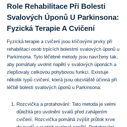
Role Rehabilitace ‌při Bolesti
Svalových Úponů ‍u Parkinsona:
‍Fyzická Terapie A Cvičení
Fyzická terapie a cvičení‌ jsou klíčovými⁣ prvky při
rehabilitaci osob trpících bolestmi svalových úponů u
Parkinsona. Tyto léčebné ⁤metody jsou navrženy tak,
aby pomáhaly uvolnit napětí v svalových úponách a
⁢zlepšovaly ⁢celkovou pohybovou funkci. Existuje
několik typů cvičení, která jsou obzvláště účinná při
léčbě bolesti ‍svalových ​úponů u⁤ Parkinsona:
Rozcvička a protahování:‍ Tato metoda​ je velmi
důležitá ‍pro uvolnění svalů před ⁢zahájením
cvičení. Rozcvička pomáhá zvýšit průtok ⁣krve⁣