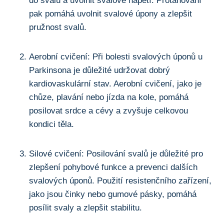
do svalů a uvolnit svalové napětí. Protahování
pak pomáhá uvolnit​ svalové úpony a zlepšit
‌pružnost svalů.
Aerobní cvičení: Při bolesti svalových úponů u
Parkinsona je důležité ⁢udržovat dobrý​
kardiovaskulární stav.‍ Aerobní cvičení, jako je
‌chůze, plavání ​nebo jízda na ​kole,⁢ pomáhá
⁣posilovat ⁢srdce a cévy a zvyšuje celkovou
kondici těla.
Silové⁣ cvičení: Posilování svalů je důležité pro⁢
zlepšení pohybové funkce‍ a prevenci ‌dalších
⁣svalových ​úponů. Použití resistenčního zařízení,‌
jako ​jsou činky nebo gumové pásky, pomáhá
posílit svaly a zlepšit stabilitu.