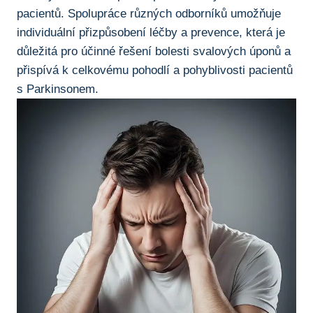
pacientů. ​Spolupráce ​různých ⁢odborníků umožňuje
individuální​ přizpůsobení léčby⁢ a prevence, která je
důležitá pro účinné řešení​ bolesti svalových‌ úponů a
‍přispívá ‌k celkovému⁤ pohodlí a pohyblivosti pacientů
‍s⁣ Parkinsonem.