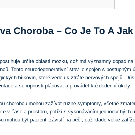
va Choroba – Co Je To A Jak
ostihuje určité oblasti mozku, což má významný dopad na k
inců. Tento neurodegenerativní stav je spojen s postupný
gických bílkovin, které vedou k ztrátě nervových spojů. Dů
entace a schopnosti plánovat a provádět každodenní úkoly.
vou chorobou mohou zažívat různé symptomy, včetně zmaten
ce v čase a prostoru, potíží s vykonáváním jednoduchých ú
 mohou být pacienti závislí na péči, což klade velké zatížen