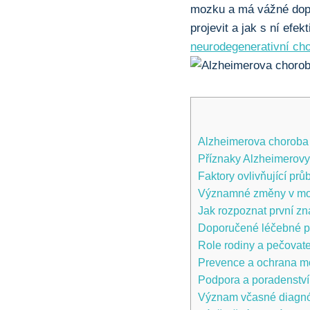
mozku a má vážné dopa
projevit a jak s ní ef
neurodegenerativní ch
Alzheimerova choroba –
Příznaky Alzheimerovy 
Faktory ovlivňující pr
Významné změny v moz
Jak rozpoznat první z
Doporučené léčebné po
Role rodiny a pečovate
Prevence a ochrana m
Podpora a poradenství
Význam včasné diagnó