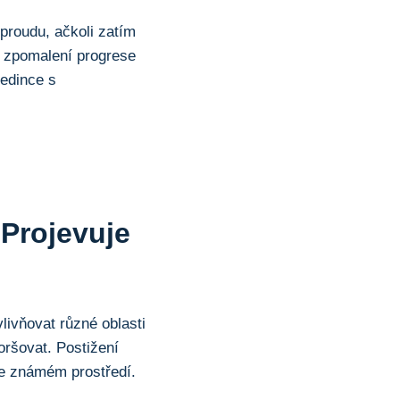
proudu, ačkoli zatím
ro zpomalení progrese
jedince s
Projevuje
ivňovat různé oblasti
ršovat. Postižení
ře známém prostředí.