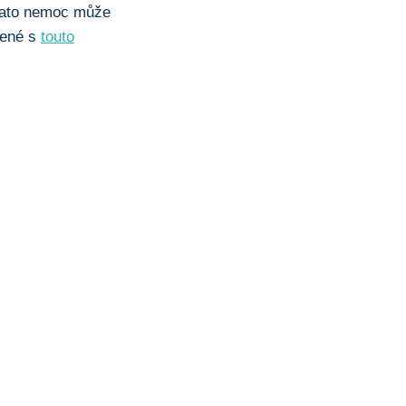
 tato nemoc může
jené s
touto