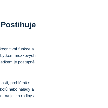
 Postihuje
ognitivní funkce a
m úbytkem mozkových
sledkem je postupné
osti, problémů s
kolů nebo nálady a
í na jejich rodiny a