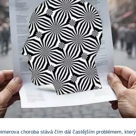
imerova choroba stává čím dál častějším problémem, který 