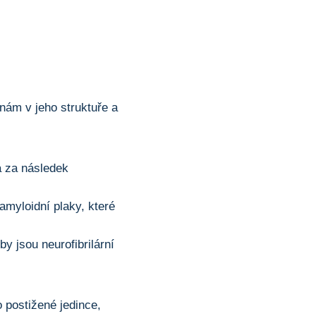
ám v jeho struktuře a
á za následek
myloidní plaky, které
y jsou neurofibrilární
postižené jedince,