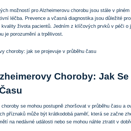
ých možností pro Alzheimerovu chorobu jsou stále v plném 
itivní léčba. Prevence a včasná diagnostika jsou důležité p
kvality života pacientů. Jedním z klíčových prvků v péči o 
 je porozumění a trpělivost.
lzheimerovy Choroby: Jak Se 
 Času
 choroby se mohou postupně zhoršovat v průběhu času a ovl
ch příznaků může být krátkodobá paměť, která se začne zho
ětí na nedávné události nebo se mohou náhle ztratit v dob