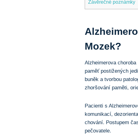
Závěrečné poznámky
Alzheimero
Mozek?
Alzheimerova choroba p
paměť postižených jed
buněk a tvorbou patolo
zhoršování paměti, ori
Pacienti s Alzheimero
komunikací, dezorienta
chování. Postupem času
pečovatele.