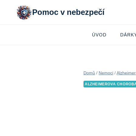
Přeskočit
Pomoc v nebezpečí
na
obsah
ÚVOD
DÁRK
Domů
/
Nemoci
/
Alzheimer
ALZHEIMEROVA CHOROB