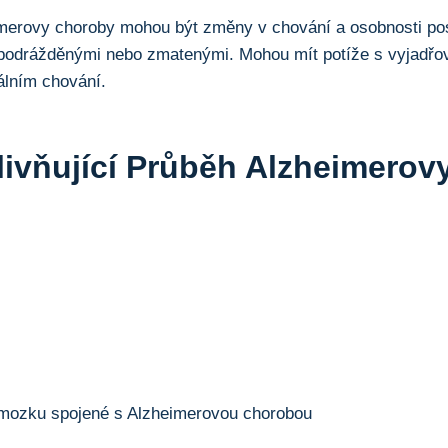
imerovy choroby mohou být změny v chování a osobnosti po
, podrážděnými nebo zmatenými. Mohou mít potíže s vyjadř
álním chování.
livňující Průběh Alzheimerov