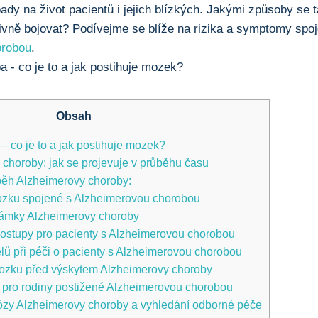
dy na život pacientů i jejich blízkých. Jakými způsoby se
ektivně bojovat? Podívejme se blíže na rizika a symptomy spo
orobou
.
Obsah
 co je to a jak postihuje mozek?
choroby: jak se projevuje v průběhu času
ůběh Alzheimerovy choroby:
ku spojené s Alzheimerovou chorobou
námky Alzheimerovy choroby
stupy pro pacienty s Alzheimerovou chorobou
lů při péči o pacienty s Alzheimerovou chorobou
ozku před výskytem Alzheimerovy choroby
 pro rodiny postižené Alzheimerovou chorobou
zy Alzheimerovy choroby a vyhledání odborné péče