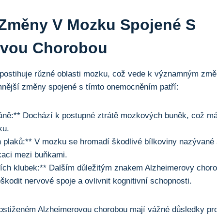
Změny V Mozku Spojené S
ovou Chorobou
postihuje různé oblasti mozku, což vede k významným změn
mnější změny spojené s tímto onemocněním patří:
káně:** Dochází k postupné ztrátě mozkových buněk, což m
ku.
 plaků:** V mozku se hromadí škodlivé bílkoviny nazývané a
kaci mezi buňkami.
rních klubek:** Dalším důležitým znakem Alzheimerovy chorob
kodit nervové spoje a ovlivnit kognitivní schopnosti.
stiženém Alzheimerovou chorobou mají vážné důsledky pro 