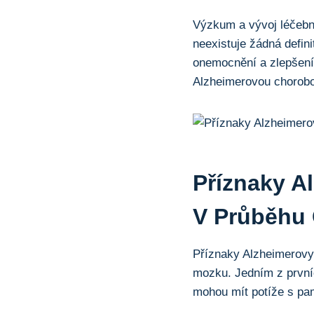
Výzkum a vývoj léčebn
neexistuje žádná defin
onemocnění a zlepšení 
Alzheimerovou chorobou
Příznaky A
V Průběhu
Příznaky Alzheimerovy
mozku. Jedním z první
mohou mít potíže s pam