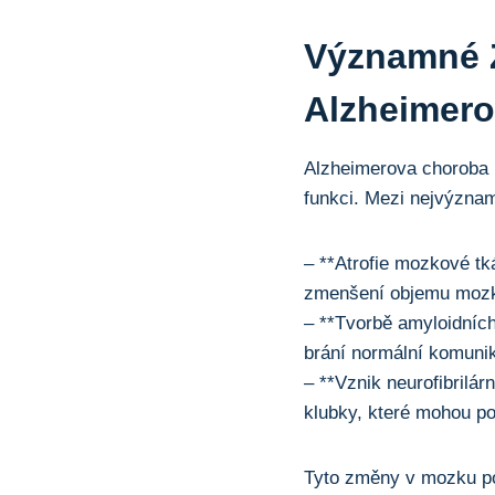
Významné 
Alzheimer
Alzheimerova choroba 
funkci. Mezi nejvýzna
– **Atrofie mozkové t
zmenšení objemu moz
– **Tvorbě amyloidních
brání normální komuni
– **Vznik neurofibrilá
klubky, které mohou poš
Tyto změny v mozku po