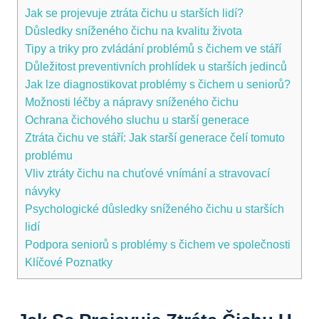
Jak ⁢se‍ projevuje⁣ ztráta čichu u‌ starších ⁢lidí?
Důsledky sníženého čichu na kvalitu života
Tipy a triky pro zvládání problémů ​s čichem ⁤ve stáří
Důležitost preventivních ​prohlídek u starších ⁤jedinců
Jak lze ​diagnostikovat problémy s čichem u seniorů?
Možnosti léčby a nápravy ⁤sníženého čichu
Ochrana čichového sluchu u starší⁢ generace
Ztráta ‍čichu ‍ve stáří: Jak starší generace ‌čelí tomuto
problému
Vliv ztráty čichu⁣ na chuťové vnímání a ‍stravovací
návyky
Psychologické důsledky sníženého čichu ⁤u starších
lidí
Podpora‍ seniorů s problémy s čichem ve společnosti
Klíčové ​Poznatky