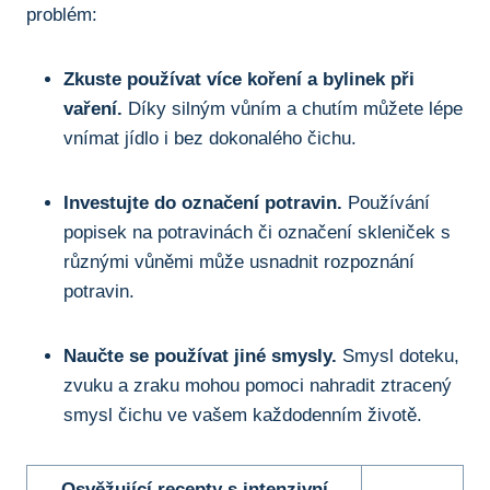
problém:
Zkuste používat více‌ koření ​a bylinek při⁤
vaření.
Díky silným vůním a chutím‌ můžete lépe
vnímat jídlo i bez dokonalého ‍čichu.
Investujte⁣ do označení potravin.
⁤Používání
popisek na⁣ potravinách či označení skleniček​ s
různými vůněmi může⁣ usnadnit​ rozpoznání
potravin.
Naučte se používat jiné smysly.
Smysl doteku,
zvuku a zraku mohou pomoci nahradit ⁢ztracený
smysl čichu ve vašem každodenním životě.
Osvěžující recepty​ s intenzivní⁢