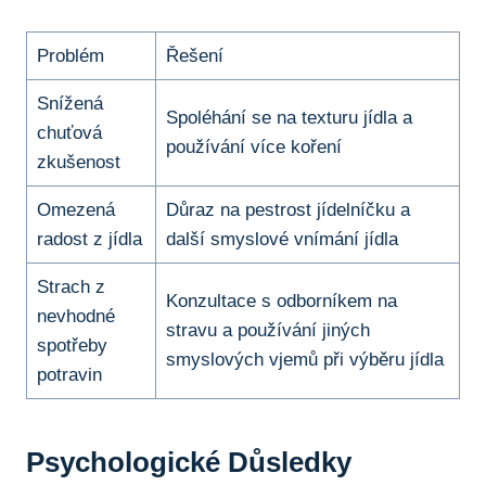
Problém
Řešení
Snížená
Spoléhání se⁢ na texturu jídla ⁢a
chuťová‍
používání více koření
zkušenost
Omezená
Důraz na pestrost​ jídelníčku a
radost z jídla
další ‍smyslové vnímání⁢ jídla
Strach z‍
Konzultace s​ odborníkem ‌na
nevhodné​
stravu a používání ‌jiných ​
spotřeby
smyslových vjemů při výběru jídla
potravin
Psychologické Důsledky