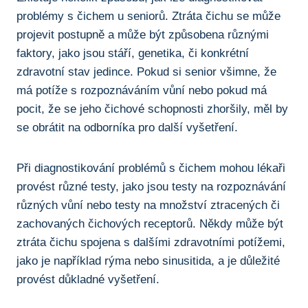
problémy s ⁣čichem u seniorů. ⁢Ztráta čichu⁣ se ​může
projevit postupně a může být způsobena ​různými
faktory, jako jsou stáří, genetika, či konkrétní⁢
zdravotní stav jedince.‌ Pokud si senior​ všimne, že
má​ potíže s rozpoznáváním vůní⁤ nebo pokud ​má
pocit, že se jeho⁣ čichové schopnosti ⁣zhoršily, měl by
se obrátit⁣ na odborníka⁤ pro další‌ vyšetření.
Při diagnostikování problémů s​ čichem​ mohou lékaři
provést různé testy, jako jsou testy na rozpoznávání
různých vůní nebo testy ​na množství ztracených či
zachovaných čichových receptorů. Někdy může ​být ​
ztráta čichu spojena s ⁣dalšími⁤ zdravotními potížemi,
jako je například rýma ⁣nebo sinusitida, ‌a ‌je‌ důležité
provést⁤ důkladné vyšetření.