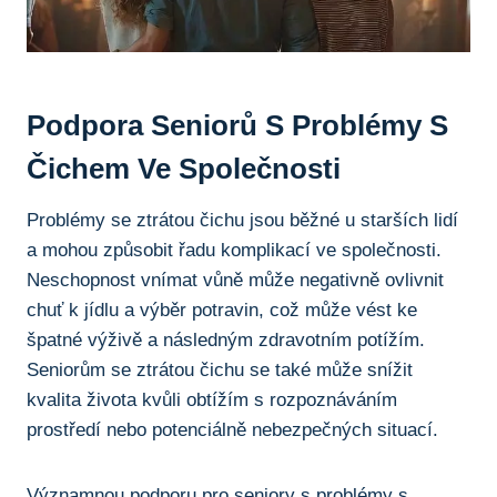
Podpora‍ Seniorů S Problémy S
Čichem Ve Společnosti
Problémy se ztrátou⁤ čichu jsou běžné u ⁤starších lidí
a mohou ​způsobit řadu komplikací ve společnosti.
Neschopnost vnímat vůně může negativně⁢ ovlivnit
chuť k ‌jídlu a výběr ⁤potravin, což ‍může vést ‍ke
špatné⁤ výživě a následným‌ zdravotním​ potížím.
Seniorům se ‌ztrátou čichu se ‌také může snížit
kvalita života ‍kvůli obtížím s rozpoznáváním
prostředí ⁣nebo potenciálně nebezpečných⁢ situací.
Významnou podporu pro seniory s problémy ⁤s