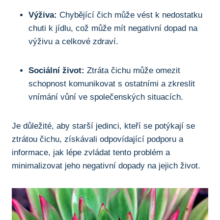
Výživa:
Chybějící čich může vést​ k nedostatku
chuti k jídlu,‍ což⁢ může mít⁢ negativní dopad na
⁤výživu⁢ a celkové zdraví.
Sociální život:
⁣Ztráta⁢ čichu‍ může ⁢omezit
schopnost komunikovat s ostatními a ‌zkreslit ​
vnímání vůní ve společenských situacích.
Je ⁣důležité, aby starší jedinci, kteří⁣ se​ potýkají ‌se⁢
ztrátou čichu, získávali odpovídající⁣ podporu⁤ a
informace, jak lépe zvládat tento problém⁣ a
‍minimalizovat jeho negativní ‍dopady na jejich život.