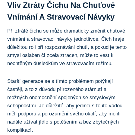
Vliv Ztráty Čichu⁣ Na Chuťové
Vnímání A ‍stravovací Návyky
Při⁢ ztrátě čichu se může dramaticky⁣ změnit chuťové
vnímání a stravovací návyky‌ jednotlivce. Čich hraje
důležitou roli při rozpoznávání chutí, a pokud⁣ je ⁢tento
smysl oslaben ⁣či zcela ztracen, může to vést k
nechtěným důsledkům ve stravovacím ⁤režimu.
Starší generace se s tímto problémem‍ potýkají
častěji, a to⁤ z ‍důvodu přirozeného⁣ stárnutí⁢ a
možných onemocnění spojených se smyslovými​
schopnostmi. Je důležité, ⁢aby jedinci s touto vadou
měli podporu a⁤ porozumění​ svého okolí, aby mohli‌
nadále užívat jídlo s ⁣potěšením a bez zbytečných
komplikací.