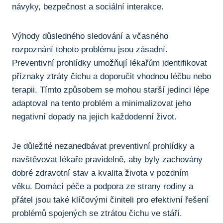
návyky, bezpečnost a ⁤sociální ⁢interakce.
Výhody ‍důsledného sledování a včasného‌
rozpoznání tohoto problému ‌jsou⁣ zásadní.
Preventivní prohlídky‍ umožňují⁢ lékařům identifikovat
příznaky ztráty čichu a doporučit‍ vhodnou léčbu ⁢nebo
terapii. Tímto způsobem se mohou starší jedinci ⁤lépe
adaptoval ‌na tento problém ​a minimalizovat ⁢jeho‍
negativní⁤ dopady na jejich každodenní‍ život.
Je důležité nezanedbávat preventivní prohlídky ⁤a
navštěvovat lékaře⁢ pravidelně, aby byly zachovány
dobré zdravotní‌ stav a kvalita⁢ života v ⁣pozdním
věku. Domácí péče ‌a podpora ze strany rodiny a​
přátel jsou také ‌klíčovými​ činiteli pro efektivní řešení⁣
problémů ‍spojených se ztrátou čichu ve stáří.