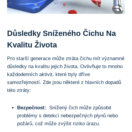
Důsledky Sníženého Čichu Na
Kvalitu Života
Pro starší generace může ztráta ‌čichu mít ⁣významné​
důsledky na kvalitu jejich života. Ovlivňuje ⁣to mnoho
každodenních aktivit, ​které byly ​dříve
samozřejmostí. ‍Zde‍ jsou některé⁤ z hlavních dopadů
této⁣ ztráty:
Bezpečnost:
‌ Snížený čich může ⁣způsobit⁣
problémy s detekcí nebezpečných⁣ plynů nebo⁣
požárů, což může zvýšit ⁣riziko‌ úrazu.