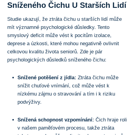
Sníženého Čichu ⁤u Starších Lidí
Studie ukazují, že ztráta⁢ čichu u ⁤starších lidí může
mít významné psychologické důsledky. Tento
smyslový deficit může⁢ vést k ‌pocitům⁢ izolace,
deprese a úzkosti, které mohou negativně ⁢ovlivnit
celkovou kvalitu života seniorů. Zde je⁣ pár
psychologických důsledků sníženého čichu:
Snížené potěšení z jídla:
Ztráta čichu může
snížit chuťové vnímání, ‌což může vést k
nízkému zájmu o stravování a ⁢tím i‌ k riziku‌
podvýživy.
Snížená schopnost vzpomínání:
Čich hraje roli
v našem paměťovém procesu, takže ztráta