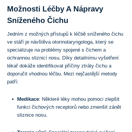
Možnosti Léčby A Nápravy
⁤sníženého Čichu
Jedním z možných ‌přístupů k ‌léčbě sníženého čichu
ve stáří je návštěva‍ otorinolaryngologa, který‌ se⁤
specializuje na problémy spojené s ⁤čichem a
ochrannou sliznicí nosu.‍ Díky detailnímu vyšetření⁢
lékař dokáže identifikovat příčiny‍ ztráty ‌čichu a
doporučit ⁤vhodnou‌ léčbu. Mezi nejčastější metody⁢
patří:
Medikace
: Některé léky ‍mohou pomoci zlepšit
funkci čichových receptorů nebo zmenšit zánět​
sliznice nosu.