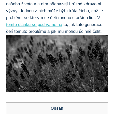
‌našeho života ‌a s ním přicházejí i různé zdravotní‍
výzvy. Jednou z nich ‌může‍ být⁢ ztráta čichu, což je
problém, se kterým se ⁢čelí ‌mnoho starších ⁤lidí. V⁤
tomto​ článku se podíváme na
⁢to,⁤ jak‌ tato generace
čelí⁢ tomuto problému a jak mu mohou účinně⁤ čelit.
Obsah