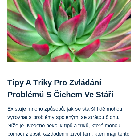
Tipy A Triky Pro Zvládání
Problémů ​s Čichem ⁤ve Stáří
Existuje mnoho způsobů, jak⁣ se ‍starší lidé mohou
vyrovnat s problémy ⁣spojenými se ztrátou čichu.
Níže‍ je uvedeno⁢ několik tipů‌ a triků, které mohou⁢
pomoci ‍zlepšit každodenní život těm, ​kteří mají‌ tento​