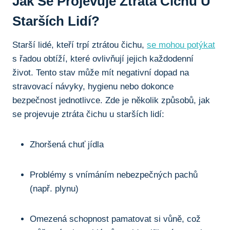
Jak ⁢se‍ Projevuje⁣ Ztráta Čichu U‌
Starších ⁢lidí?
Starší lidé,⁤ kteří​ trpí‌ ztrátou čichu,
se mohou potýkat
‍s řadou ‍obtíží,⁢ které⁤ ovlivňují ⁢jejich‌ každodenní
život. Tento ‌stav může mít negativní dopad na
stravovací návyky, hygienu nebo dokonce
bezpečnost jednotlivce. Zde je několik způsobů, jak
se​ projevuje ztráta čichu‍ u starších lidí:
Zhoršená chuť jídla
Problémy​ s vnímáním⁤ nebezpečných‌ pachů
(např. plynu)
Omezená schopnost pamatovat si vůně, což