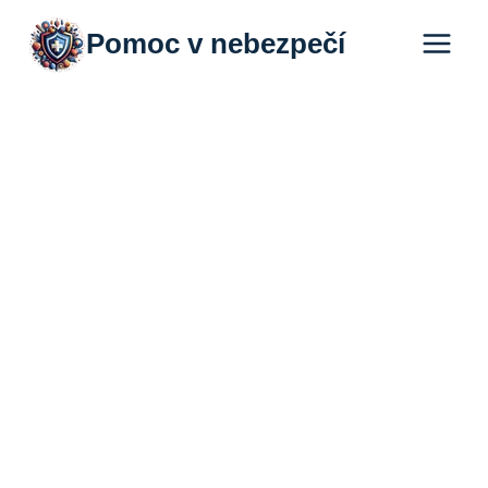
Přeskočit
Pomoc v nebezpečí
na
obsah