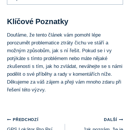
Klíčové ​Poznatky
Doufáme, že tento ⁤článek vám pomohl lépe
porozumět‍ problematice ztráty čichu ve stáří ‍a
‍možným způsobům, jak s ní řešit. Pokud se i vy
potýkáte​ s tímto problémem nebo⁤ máte nějaké
zkušenosti s ⁢tím, jak ho zvládat, neváhejte se‌ s námi
‍podělit​ o své příběhy⁣ a ⁣rady v ⁣komentářích níže.
Děkujeme za váš zájem a‌ přeji ​vám mnoho⁢ zdaru při
řešení ⁣této výzvy.
Navigace
PŘEDCHOZÍ
DALŠÍ
GPS Lokátor Pro Psí
Jak poznám, že je