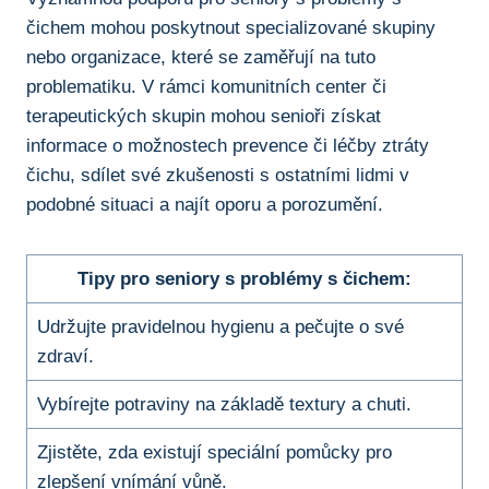
čichem mohou poskytnout specializované⁤ skupiny⁤
nebo ⁣organizace, které se ⁣zaměřují na tuto
problematiku. V ⁤rámci komunitních‌ center či
terapeutických skupin mohou senioři získat
informace ⁤o​ možnostech prevence‍ či léčby ztráty
čichu,⁣ sdílet své zkušenosti s ostatními lidmi v
podobné situaci a najít oporu‍ a porozumění.
Tipy‍ pro seniory s problémy s čichem:
Udržujte pravidelnou hygienu a ⁢pečujte o své
zdraví.
Vybírejte potraviny na základě textury ⁤a⁢ chuti.
Zjistěte, zda ⁢existují speciální pomůcky pro
zlepšení vnímání vůně.