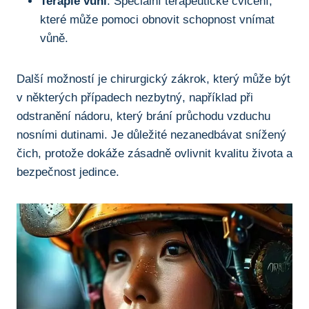
Terapie ⁤vůní
: Speciální terapeutické cvičení,‍
které může pomoci obnovit schopnost ‌vnímat
vůně.
Další možností je chirurgický zákrok, který může‌ být
v některých případech nezbytný, například při
odstranění nádoru,⁢ který brání ⁢průchodu⁢ vzduchu
nosními dutinami. Je důležité nezanedbávat snížený
čich, protože dokáže zásadně ovlivnit ⁤kvalitu života a
bezpečnost jedince.