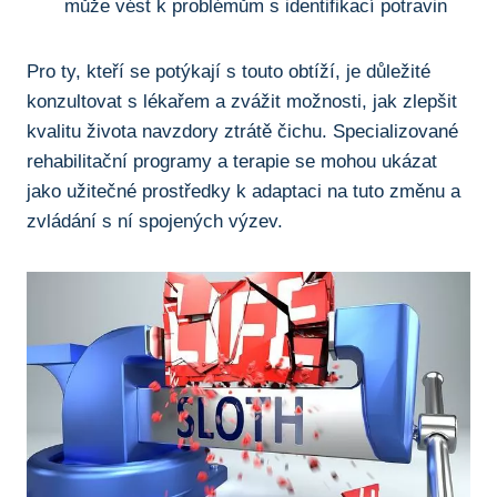
⁣může vést k ⁣problémům s identifikací potravin
Pro ty, ​kteří se potýkají s touto obtíží, ‍je důležité
⁣konzultovat ‌s lékařem a zvážit možnosti, jak zlepšit ​
kvalitu ​života navzdory ztrátě čichu. Specializované
‍rehabilitační programy a‌ terapie⁣ se mohou ukázat
jako⁢ užitečné prostředky⁣ k ⁢adaptaci na tuto‍ změnu a
⁤zvládání s⁣ ní spojených výzev.