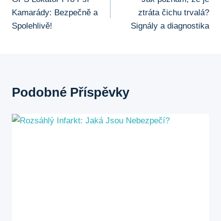
Pro
Kamarády: Bezpečně a
ztráta čichu trvalá?
Příspěvek
Spolehlivě!
Signály a diagnostika
Podobné Příspěvky