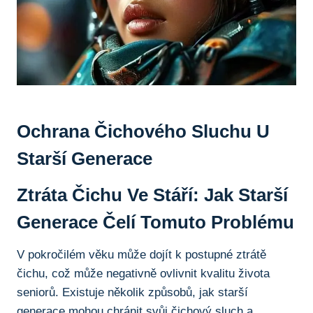
Ochrana Čichového Sluchu U
Starší⁢ Generace
Ztráta ‍čichu ‍ve Stáří: Jak Starší
Generace ‌čelí Tomuto Problému
V pokročilém věku může dojít k postupné ‍ztrátě
čichu, ⁣což může negativně ovlivnit kvalitu života
‍seniorů. Existuje několik způsobů, jak starší
generace ​mohou ‌chránit svůj čichový⁤ sluch a⁤