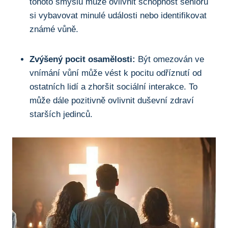
tohoto smyslu může⁣ ovlivnit ⁢schopnost⁣ seniorů
si vybavovat minulé⁣ události nebo identifikovat
‍známé vůně.
Zvýšený ‌pocit osamělosti:
Být omezován ve
vnímání vůní může ⁣vést k pocitu⁢ odříznutí od
ostatních lidí a zhoršit⁣ sociální interakce. ⁤To
může dále pozitivně ovlivnit duševní zdraví
starších jedinců.