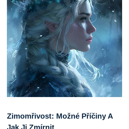
Zimomřivost: Možné Příčiny A
Jak Ji Zmírnit