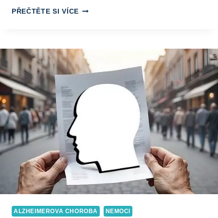
ZIMOMŘIVOST
PŘEČTĚTE SI VÍCE
PŘÍČINY:
ODHALUJEME
KOŘENY
VAŠICH
ZIMOMŘIVÝCH
CHVILEK
ALZHEIMEROVA CHOROBA
NEMOCI