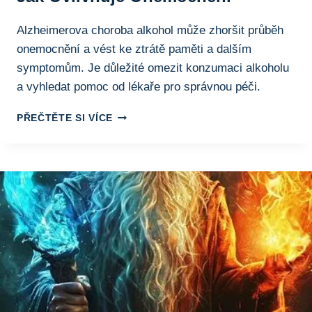
Alzheimerova choroba alkohol může zhoršit průběh
onemocnění a vést ke ztrátě paměti a dalším
symptomům. Je důležité omezit konzumaci alkoholu
a vyhledat pomoc od lékaře pro správnou péči.
ALZHEIMEROVA
PŘEČTĚTE SI VÍCE
CHOROBA
ALKOHOL:
JAK
OVLIVŇUJE
ONEMOCNĚNÍ