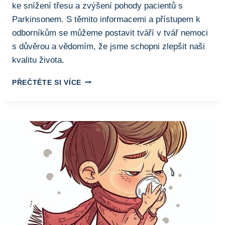
ke snížení třesu a zvýšení pohody pacientů s
Parkinsonem. S těmito informacemi a přístupem k
odborníkům se můžeme postavit tváří v tvář nemoci
s důvěrou a vědomím, že jsme schopni zlepšit naši
kvalitu života.
BOJUJTE
PŘEČTĚTE SI VÍCE
S
PARKINSONEM:
JAK
ZMÍRNIT
TŘES
A
ZLEPŠIT
KVALITU
ŽIVOTA