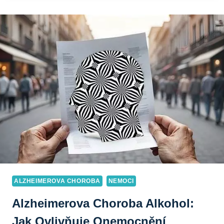
ŽE
ZDĚDÍM
INFARKT:
GENETICKÉ
FAKTORY!
ALZHEIMEROVA CHOROBA
NEMOCI
Alzheimerova Choroba Alkohol:
Jak Ovlivňuje Onemocnění