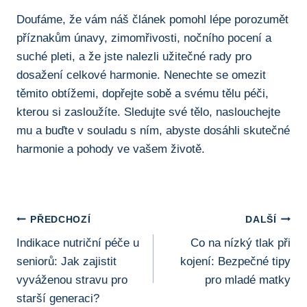
Doufáme, že vám náš článek pomohl lépe porozumět
příznakům únavy, zimomřivosti, nočního pocení a
suché pleti, a že jste nalezli užitečné rady pro
dosažení celkové harmonie. Nenechte se omezit
těmito obtížemi, dopřejte sobě a svému tělu péči,
kterou si zasloužíte. Sledujte své tělo, naslouchejte
mu a buďte v souladu s ním, abyste dosáhli skutečné
harmonie a pohody ve vašem životě.
Navigace
PŘEDCHOZÍ
DALŠÍ
Indikace nutriční péče u
Co na nízký tlak při
Pro
seniorů: Jak zajistit
kojení: Bezpečné tipy
Příspěvek
vyváženou stravu pro
pro mladé matky
starší generaci?