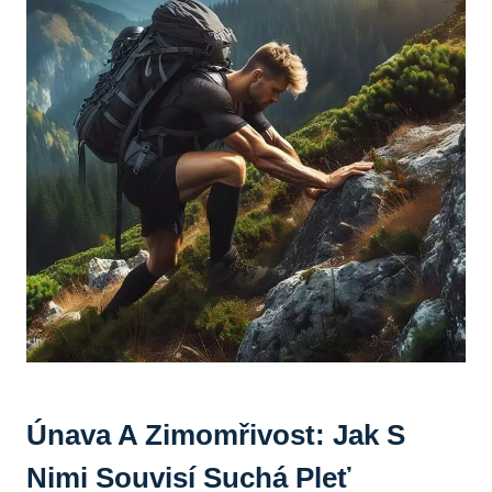
Únava A Zimomřivost: Jak S
Nimi Souvisí Suchá Pleť