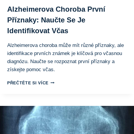
Alzheimerova Choroba První
Příznaky: Naučte Se Je
Identifikovat Včas
Alzheimerova choroba může mít různé příznaky, ale
identifikace prvních známek je klíčová pro včasnou
diagnózu. Naučte se rozpoznat první příznaky a
získejte pomoc včas.
ALZHEIMEROVA
PŘEČTĚTE SI VÍCE
CHOROBA
PRVNÍ
PŘÍZNAKY:
NAUČTE
SE
JE
IDENTIFIKOVAT
VČAS