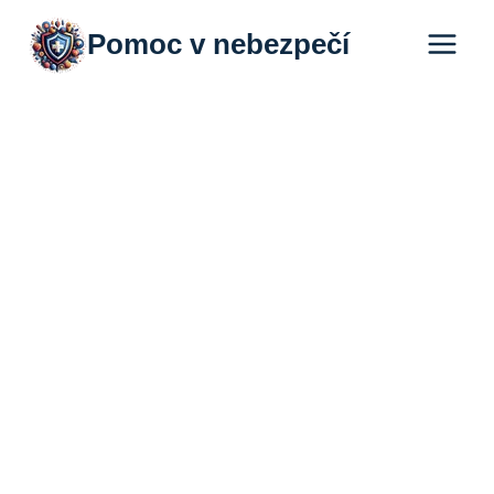
Přeskočit
Pomoc v nebezpečí
na
obsah