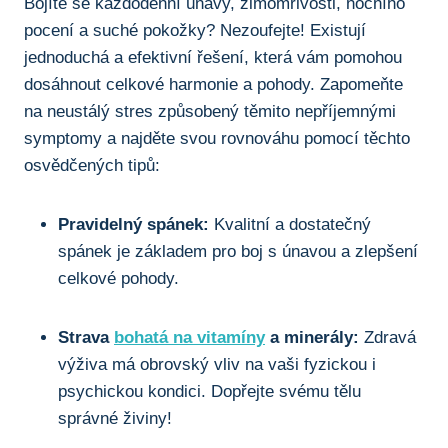
Bojíte se každodenní únavy, zimomřivosti, nočního
pocení a suché pokožky? Nezoufejte! Existují
jednoduchá a efektivní řešení, která vám pomohou
dosáhnout celkové harmonie a pohody. Zapomeňte
na neustálý stres způsobený těmito nepříjemnými
symptomy a najděte svou rovnováhu pomocí těchto
osvědčených tipů:
Pravidelný spánek:
Kvalitní a dostatečný
spánek je základem pro boj s únavou a zlepšení
celkové pohody.
Strava
bohatá na vitamíny
a minerály:
Zdravá
výživa má obrovský vliv na vaši fyzickou i
psychickou kondici. Dopřejte svému tělu
správné živiny!