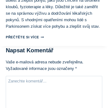
bolest a zlepšit pohyb, jako jsou cvičení na uvolnění
kloubů, fyzioterapie a léky. Důležité je také zaměřit
se na správnou výživu a dodržování lékařských
pokynů. S vhodnými opatřeními mohou lidé s
Parkinsonem získat více pohybu a zlepšit svůj stav.
BOLESTI
PŘEČTĚTE SI VÍCE
KLOUBŮ
A
Napsat Komentář
PARKINSON:
JAK
ZMÍRNIT
Vaše e-mailová adresa nebude zveřejněna.
BOLEST
Vyžadované informace jsou označeny
*
A
ZLEPŠIT
POHYB