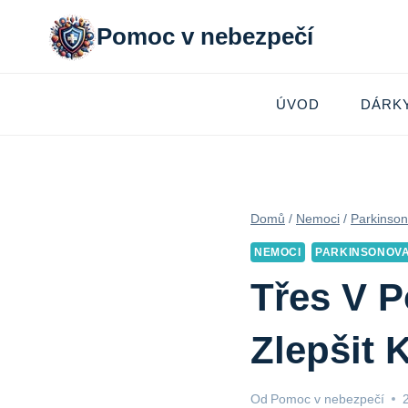
Přeskočit
Pomoc v nebezpečí
na
obsah
ÚVOD
DÁRK
Domů
/
Nemoci
/
Parkinso
NEMOCI
PARKINSONOV
Třes V P
Zlepšit 
Od
Pomoc v nebezpečí