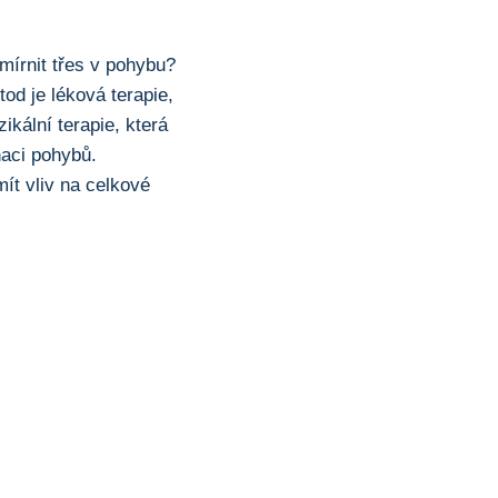
mírnit třes ​v pohybu?
etod je léková terapie,
ikální terapie, která
aci‍ pohybů.​
mít vliv na celkové