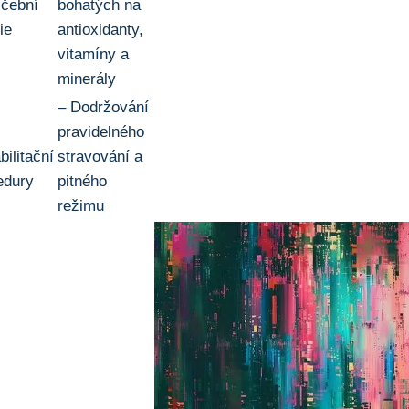
ičební
bohatých na
ie
antioxidanty, ​
vitamíny a
minerály
– Dodržování
pravidelného
ilitační
⁢stravování a
edury
pitného
⁤režimu