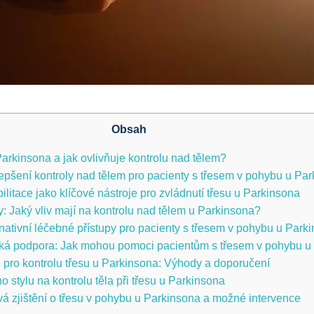
Obsah
Parkinsona a jak ‌ovlivňuje kontrolu nad⁢ tělem?
lepšení kontroly nad tělem ​pro pacienty s třesem v pohybu u Pa
bilitace jako klíčové nástroje pro⁣ zvládnutí třesu u Parkinsona
y: Jaký vliv mají ​na kontrolu nad tělem u ⁢Parkinsona?
ativní léčebné přístupy‌ pro⁤ pacienty s třesem v pohybu‍ u Park
ká podpora: Jak mohou pomoci pacientům ‍s třesem v⁤ pohybu u
pro kontrolu třesu u Parkinsona:⁣ Výhody a doporučení
o ⁢stylu na kontrolu těla při‌ třesu ⁢u Parkinsona
á zjištění‌ o třesu v pohybu u Parkinsona ​a možné​ intervence