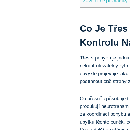
Závěrečné poznámky
Co Je⁢ Třes
Kontrolu N
Třes v pohybu je ​jední
nekontrolovatelný ‍rytmi
obvykle projevuje jako 
postihnout ⁣obě strany z
Co ‌přesně způsobuje⁢ 
produkují neurotransmi
za koordinaci pohybů a
úbytku těchto buněk, c
třes a⁣ další problémy 