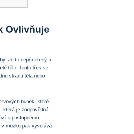
 ‌ovlivňuje
y. Je to ⁣nepřirozený ‌a
é⁣ tělo. Tento​ třes se
ednu stranu těla nebo
ervových buněk,‍ které
, která je ​zodpovědná
hází k postupnému
‌ v ⁤mozku pak vyvolává