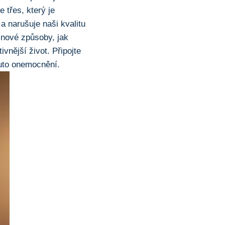
 třes, který je
 narušuje​ naši kvalitu
nové způsoby,⁢ jak
vnější život. ‌Připojte
omuto onemocnění.