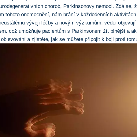
urodegenerativních chorob, Parkinsonovy nemoci. Zdá ‌se, ‍že
em tohoto onemocnění, nám brání v každodenních aktivitách ‍a‌
neustálému vývoji léčby ⁤a novým výzkumům, vědci objevují​ 
lem, ⁣což umožňuje pacientům s Parkinsonem žít plnější a ⁤akti
bjevování a zjistěte, jak‍ se můžete připojit ⁢k​ boji proti t