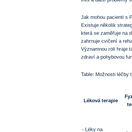
Jak mohou pacienti ‌s ‍
‌Existuje ⁣několik strategi
která se‍ zaměřuje na d
zahrnuje cvičení ‍a⁤ reh
Významnou roli hraje ta
zdraví‍ a pohybovou‌ fu
Table:⁤ Možnosti léčby 
Fyz
Léková ​terapie
te
-​ Léky ⁢na