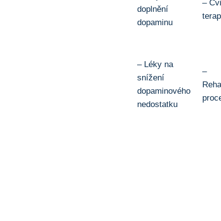
– Cv
doplnění
terap
⁢dopaminu
– Léky na​
–
snížení
Rehab
dopaminového
proc
nedostatku