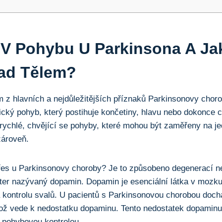
 V Pohybu U⁤ Parkinsona A Jak
ad⁢ Tělem?
m z hlavních‍ a nejdůležitějších příznaků ⁤Parkinsonovy chorob
cký⁤ pohyb, který postihuje končetiny, ‌hlavu ⁤nebo dokonce cel
rychlé, chvějící ⁤se‍ pohyby, které‌ mohou být zaměřeny na j
ároveň. ⁤
třes u‌ Parkinsonovy choroby? Je to⁢ způsobeno degenerací n
ter nazývaný dopamin. Dopamin je esenciální látka​ v mozku
 kontrolu svalů. U pacientů s⁣ Parkinsonovou chorobou ‌doc
ož ‍vede k‌ nedostatku dopaminu. Tento nedostatek⁢ dopaminu
s⁣ pohybovou kontrolou.