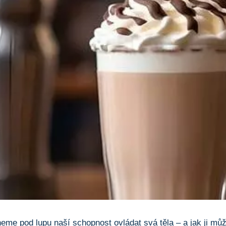
me pod ‌lupu ⁤naší schopnost ovládat svá‍ těla – ⁢a jak ji ‌můž