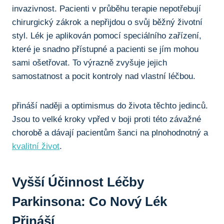
invazivnost. ‍Pacienti v průběhu terapie nepotřebují
chirurgický zákrok a nepřijdou‌ o svůj běžný životní
styl. Lék je aplikován pomocí speciálního zařízení, ​
které ​je snadno⁤ přístupné a pacienti se ⁤jím mohou
sami ošetřovat. ‍To výrazně zvyšuje jejich
samostatnost a​ pocit kontroly nad vlastní léčbou.
přináší naději a⁣ optimismus do života těchto jedinců.
Jsou to‌ velké kroky vpřed ⁤v boji proti této závažné
chorobě⁣ a dávají pacientům⁣ šanci na‌ plnohodnotný a
kvalitní život
.
Vyšší Účinnost Léčby
Parkinsona: Co‌ Nový Lék
Přináší