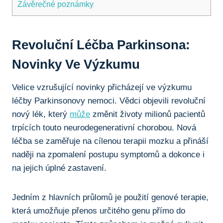
Závěrečné poznámky
Revoluční Léčba Parkinsona:
Novinky Ve Výzkumu
Velice vzrušující novinky přicházejí ve výzkumu
léčby Parkinsonovy nemoci. Vědci objevili revoluční
nový ‌lék, který
může
změnit životy milionů pacientů
trpících ⁤touto neurodegenerativní chorobou. Nová
léčba se zaměřuje ​na cílenou terapii mozku a přináší
naději​ na zpomalení postupu ‍symptomů‍ a dokonce i
na jejich⁣ úplné zastavení.
Jedním z hlavních průlomů je použití genové terapie,
⁣která umožňuje přenos určitého⁣ genu přímo do