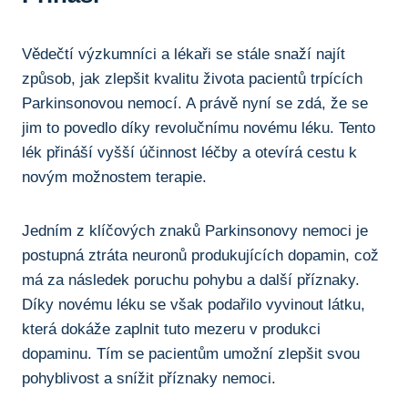
Vědečtí výzkumníci a lékaři se stále snaží⁢ najít
způsob, jak zlepšit kvalitu života ⁤pacientů trpících
Parkinsonovou nemocí. ⁢A právě nyní se zdá,⁣ že se⁢
jim to povedlo⁣ díky revolučnímu novému‍ léku. Tento
lék přináší⁣ vyšší účinnost léčby a ⁣otevírá cestu k
novým⁢ možnostem terapie.
Jedním z klíčových znaků Parkinsonovy nemoci je
postupná ztráta neuronů produkujících dopamin, což
‌má za následek poruchu pohybu a další příznaky.
Díky​ novému léku se však⁤ podařilo vyvinout látku,⁢
která ‍dokáže zaplnit tuto mezeru v produkci
dopaminu. Tím se pacientům ⁣umožní zlepšit svou
pohyblivost a snížit⁣ příznaky nemoci.