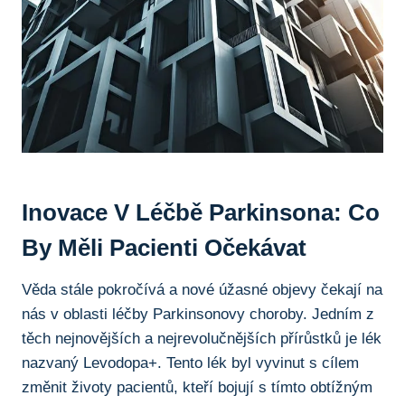
Inovace V Léčbě Parkinsona: Co
By Měli Pacienti Očekávat
Věda stále pokročívá⁣ a ‍nové úžasné objevy čekají na
nás v oblasti léčby Parkinsonovy choroby. Jedním‌ z
těch ⁢nejnovějších a nejrevolučnějších přírůstků je lék​
nazvaný Levodopa+. Tento lék byl vyvinut s cílem
změnit životy pacientů, kteří ⁢bojují s tímto obtížným