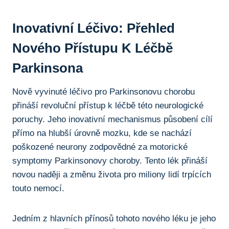
Inovativní‍ Léčivo: Přehled
Nového Přístupu K Léčbě
Parkinsona
Nově vyvinuté léčivo pro Parkinsonovu chorobu
přináší revoluční přístup k léčbě této neurologické
poruchy. Jeho inovativní mechanismus působení cílí
přímo ⁤na hlubší‍ úrovně mozku, kde se​ nachází
⁤poškozené ‌neurony zodpovědné za motorické
symptomy Parkinsonovy choroby. Tento lék přináší
novou naději ⁤a změnu​ života‌ pro miliony lidí trpících
touto nemocí.
Jedním​ z‌ hlavních⁤ přínosů tohoto nového léku je​ jeho