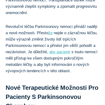
Parkinsonovou nemocí. Transplantace buněk může
významně zlepšit symptomy a zpomalit progresivitu
onemocnění.
Revoluční léčba Parkinsonovy nemoci ⁣přináší naději
a nové možnosti. Přesto
že
nejde ‍o zázračnou léčbu,
může výrazně změnit životy lidí ⁢trpících
Parkinsonovou nemocí a přinést jim větší pohodlí a
nezávislost. Je důležité,
aby pacienti
s touto nemocí
měli přístup ​ke všem dostupným pokročilým
metodám⁣ léčby‌ a aby byli informováni o nových
‌vývojových tendencích v této oblasti.
Nové Terapeutické Možnosti Pro
⁢pacienty S Parkinsonovou