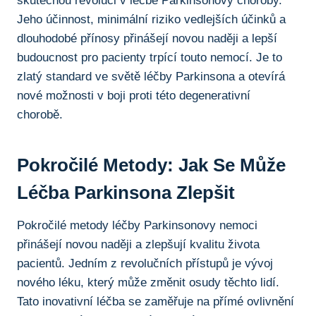
skutečnou revoluci v⁣ léčbě Parkinsonovy choroby.
Jeho účinnost, minimální riziko vedlejších účinků ⁣a ​
dlouhodobé přínosy přinášejí novou naději a ​lepší
budoucnost pro pacienty trpící touto nemocí. Je to
zlatý standard ve ​světě léčby ‍Parkinsona a ​otevírá
nové ​možnosti v boji ⁢proti ⁢této‍ degenerativní
⁤chorobě.
Pokročilé Metody: Jak Se Může
Léčba Parkinsona Zlepšit
Pokročilé metody léčby​ Parkinsonovy nemoci
přinášejí novou naději a zlepšují kvalitu života
pacientů. Jedním z revolučních přístupů je vývoj‍
nového léku, který může změnit osudy těchto lidí.
Tato inovativní léčba se zaměřuje⁣ na ⁢přímé ovlivnění