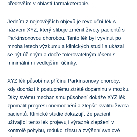
především v ⁢oblasti farmakoterapie.
Jedním⁤ z‍ nejnovějších objevů je revoluční lék s
názvem XYZ, ⁣který slibuje‍ změnit‍ životy pacientů s
Parkinsonovou chorobou. Tento ​lék byl vyvinut po
mnoha letech výzkumu a klinických studií a ukázal
se být účinným⁤ a‌ dobře tolerovatelným lékem⁣ s
minimálními vedlejšími účinky.
XYZ lék‌ působí na příčinu Parkinsonovy choroby,
kdy dochází k⁤ postupnému ztrátě dopaminu v mozku.
Díky svému mechanismu působení dokáže XYZ lék
zpomalit ‌progresi onemocnění a zlepšit kvalitu života
⁣pacientů. Klinické studie dokazují, že pacienti
užívající tento lék projevují výrazné zlepšení v
kontrolě pohybu, redukci třesu a zvýšení svalové