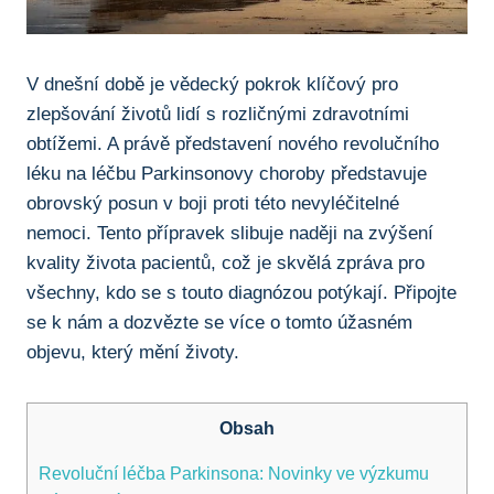
V dnešní době je vědecký pokrok klíčový pro
zlepšování životů lidí ⁢s rozličnými zdravotními
obtížemi.​ A právě představení nového revolučního
léku na léčbu Parkinsonovy choroby představuje
obrovský posun v boji proti ​této nevyléčitelné
nemoci. Tento přípravek slibuje naději na zvýšení
kvality života pacientů, což je skvělá zpráva pro
všechny,‍ kdo se s​ touto‌ diagnózou ‌potýkají. Připojte
se k⁢ nám a dozvězte se více o tomto úžasném
objevu, který ⁤mění životy.
Obsah
Revoluční léčba Parkinsona: Novinky ve výzkumu