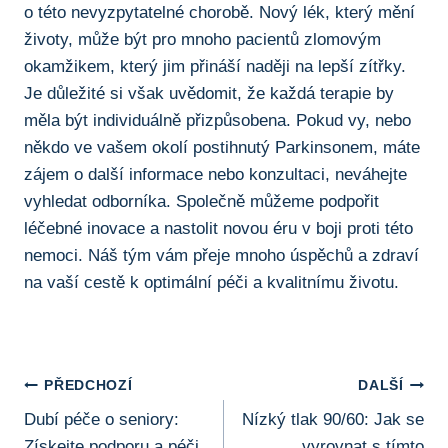
o této ⁤nevyzpytatelné chorobě. Nový lék, který⁣ mění
životy, může být pro mnoho pacientů zlomovým
okamžikem, který jim přináší naději na lepší​ zítřky.
Je ‌důležité ‍si ⁤však uvědomit, že každá terapie ​by
měla být individuálně přizpůsobena. Pokud vy, nebo
někdo ve vašem okolí postihnutý Parkinsonem, máte
zájem o další informace nebo konzultaci, neváhejte
vyhledat odborníka. Společně můžeme podpořit
léčebné inovace a nastolit novou éru v boji proti ​této
nemoci. Náš tým vám přeje mnoho⁢ úspěchů ⁣a zdraví
na vaší ⁢cestě k optimální péči a kvalitnímu životu.
Navigace
PŘEDCHOZÍ
DALŠÍ
Dubí péče o seniory:
Nízký tlak 90/60: Jak se
Pro
Získejte podporu a péči
vyrovnat s tímto