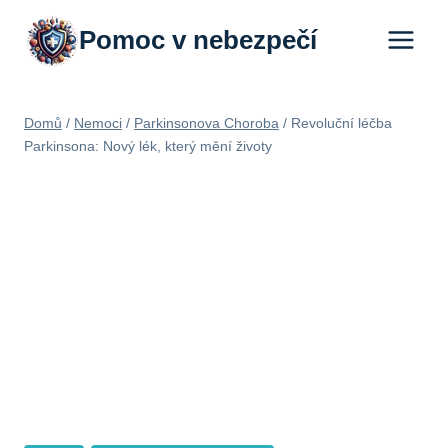
Přeskočit
Pomoc v nebezpečí
na
obsah
Domů
/
Nemoci
/
Parkinsonova Choroba
/
Revoluční léčba
Parkinsona: Nový lék, který mění životy