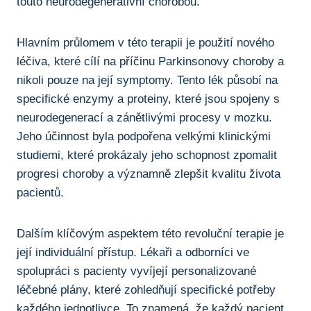
touto neurodegenerativní chorobou.
Hlavním průlomem v této terapii je použití nového
léčiva, které cílí na​ příčinu Parkinsonovy choroby a
nikoli pouze na její symptomy. Tento ⁣lék působí⁢ na⁢
specifické enzymy a proteiny, které jsou spojeny s
neurodegenerací a zánětlivými procesy v ⁤mozku.
‍Jeho účinnost byla ‍podpořena velkými klinickými
studiemi, které prokázaly jeho schopnost zpomalit
progresi choroby a významně zlepšit​ kvalitu života
pacientů.
Dalším klíčovým aspektem této⁤ revoluční terapie je
její individuální přístup. Lékaři⁣ a odborníci ‍ve
spolupráci s pacienty vyvíjejí personalizované
léčebné plány, které zohledňují specifické potřeby
každého jednotlivce. To znamená, že každý pacient