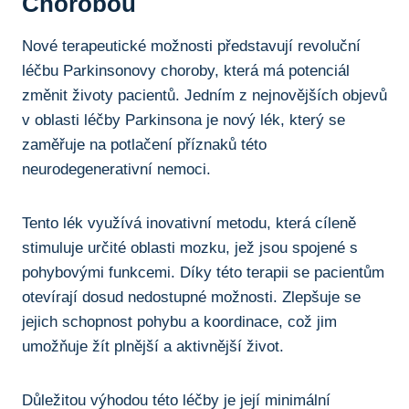
Chorobou
Nové terapeutické možnosti ⁣představují revoluční
léčbu ⁢Parkinsonovy choroby, která má potenciál
změnit životy pacientů. Jedním z ⁣nejnovějších objevů
v oblasti léčby Parkinsona je nový lék, který se
zaměřuje na potlačení příznaků ‍této
neurodegenerativní nemoci.
Tento‌ lék využívá inovativní metodu, která cíleně
stimuluje určité ⁣oblasti mozku, ​jež jsou spojené ‌s
pohybovými funkcemi. Díky této ⁤terapii se pacientům
otevírají dosud nedostupné⁢ možnosti. Zlepšuje se
jejich schopnost pohybu a koordinace, což jim
umožňuje žít plnější a aktivnější⁢ život.
Důležitou výhodou ‍této léčby je její minimální