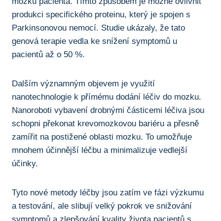
mozku pacienta. Tímto ⁤způsobem je ⁢možné ovlivnit
produkci specifického proteinu, který je spojen s
Parkinsonovou nemocí. Studie ukázaly, že tato
genová terapie vedla ke snížení symptomů ‍u
pacientů až o 50​ %.
Dalším významným objevem je využití
nanotechnologie ⁣k přímému dodání léčiv ⁢do mozku.
Nanoroboti vybavení drobnými částicemi léčiva jsou
schopni⁢ překonat krevomozkovou ‌bariéru a přesně
zamířit ​na ​postižené oblasti mozku. ‌To umožňuje⁤
mnohem účinnější léčbu a‌ minimalizuje ⁤vedlejší
účinky.
Tyto⁢ nové metody léčby jsou zatím‍ ve​ fázi výzkumu
a testování, ale slibují velký pokrok ve snižování
symptomů a zlepšování kvality života pacientů s