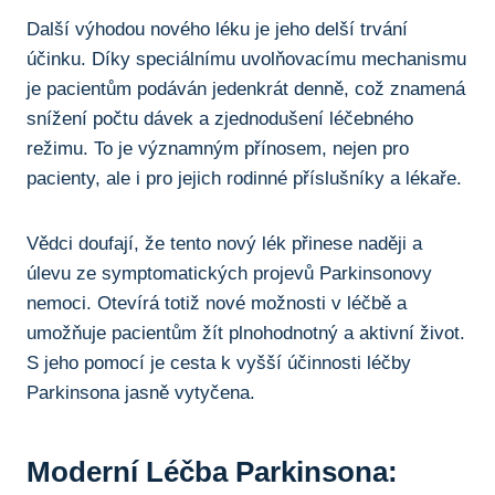
Další výhodou nového léku je jeho delší⁣ trvání
účinku. Díky speciálnímu uvolňovacímu mechanismu
je pacientům podáván jedenkrát ⁣denně, což znamená
snížení počtu dávek a‌ zjednodušení léčebného
režimu. To je​ významným přínosem,‌ nejen pro
pacienty, ale i pro‌ jejich rodinné příslušníky a lékaře.
Vědci⁤ doufají, že tento nový lék přinese naději a
úlevu ze symptomatických projevů Parkinsonovy
nemoci.⁣ Otevírá totiž nové​ možnosti v léčbě a
umožňuje pacientům žít plnohodnotný a aktivní život.
S jeho pomocí je cesta k vyšší⁤ účinnosti léčby
‌Parkinsona jasně vytyčena.
Moderní‍ Léčba​ Parkinsona: