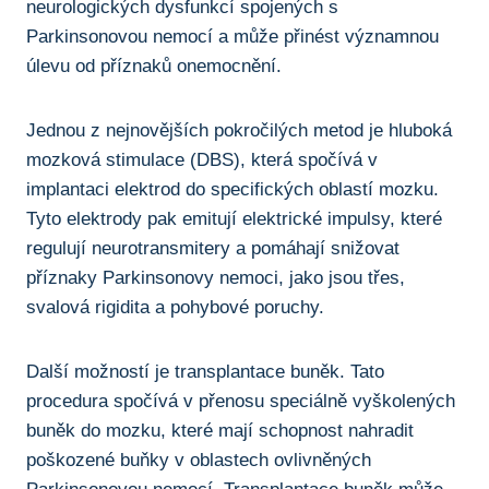
neurologických dysfunkcí spojených s
Parkinsonovou nemocí a může přinést významnou
úlevu od ⁢příznaků onemocnění.
Jednou z nejnovějších pokročilých ​metod je hluboká‌
mozková stimulace (DBS), která spočívá v
implantaci elektrod ⁣do specifických oblastí mozku.
Tyto elektrody pak emitují elektrické impulsy, které
regulují neurotransmitery a pomáhají snižovat
příznaky Parkinsonovy nemoci, jako jsou třes,
svalová rigidita a pohybové poruchy.
Další možností je transplantace buněk. Tato⁣
procedura spočívá ​v přenosu speciálně ⁤vyškolených
buněk do mozku, které mají schopnost nahradit
poškozené buňky v oblastech‌ ovlivněných