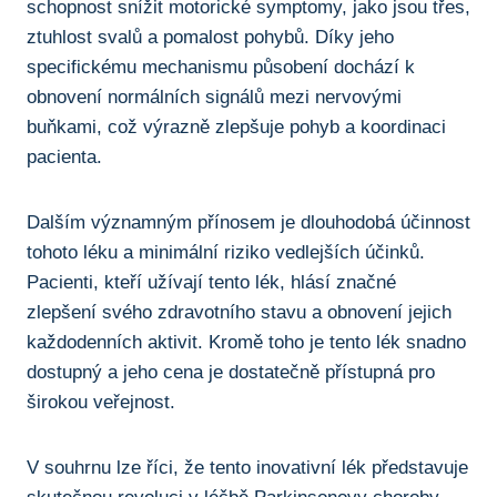
schopnost snížit​ motorické symptomy,⁣ jako ⁣jsou třes,
ztuhlost svalů ⁢a pomalost pohybů. Díky jeho
specifickému ⁢mechanismu působení ⁢dochází k
‌obnovení normálních⁢ signálů mezi nervovými
buňkami, což výrazně zlepšuje pohyb a koordinaci
pacienta.
Dalším významným přínosem je dlouhodobá účinnost
tohoto léku a minimální riziko vedlejších účinků.
Pacienti, kteří užívají tento lék, hlásí značné
zlepšení svého ‍zdravotního​ stavu a obnovení jejich
každodenních aktivit. Kromě toho je tento lék snadno
dostupný a jeho cena je dostatečně přístupná pro
širokou veřejnost.
V souhrnu lze říci, že tento inovativní​ lék představuje