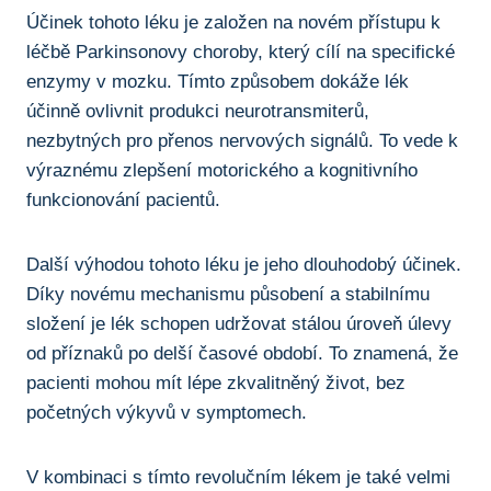
Účinek tohoto léku ⁤je založen na novém přístupu k
léčbě Parkinsonovy choroby, který cílí na specifické
enzymy v mozku. Tímto způsobem dokáže lék
účinně⁣ ovlivnit produkci neurotransmiterů,
nezbytných ‍pro přenos nervových signálů. To vede k
výraznému zlepšení motorického a kognitivního
funkcionování pacientů.
Další výhodou tohoto léku⁤ je ​jeho ‌dlouhodobý ⁤účinek.
Díky novému mechanismu působení a stabilnímu
složení je⁣ lék schopen udržovat stálou úroveň úlevy
od příznaků⁤ po delší ⁣časové období. To znamená, že
pacienti mohou mít lépe zkvalitněný‌ život, bez‍
početných výkyvů v symptomech.
V kombinaci s tímto revolučním lékem je také velmi⁢