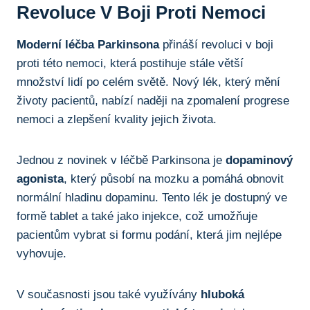
Revoluce V Boji Proti Nemoci
Moderní léčba⁢ Parkinsona
přináší revoluci v boji
proti této nemoci, která postihuje stále ⁢větší
množství lidí ​po celém světě. Nový lék,​ který mění
životy pacientů, ​nabízí naději na zpomalení progrese
nemoci a zlepšení kvality jejich života.
Jednou⁢ z novinek v léčbě Parkinsona je
dopaminový
agonista
, který působí na‌ mozku a pomáhá obnovit
normální hladinu ⁣dopaminu. Tento lék je dostupný ‌ve
⁣formě tablet a také jako injekce,⁤ což umožňuje
pacientům vybrat si formu podání, která jim nejlépe
vyhovuje.
V současnosti jsou také využívány
hluboká