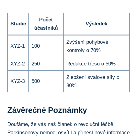
Počet
Studie
Výsledek
účastníků
Zvýšení pohybové
XYZ-1
100
kontroly o 70%
XYZ-2
250
Redukce třesu o 50%
Zlepšení svalové síly o
XYZ-3
500
80%
Závěrečné Poznámky
Doufáme,‌ že ⁢vás náš článek o​ revoluční ⁢léčbě‍
Parkinsonovy nemoci osvítil a přinesl⁤ nové informace