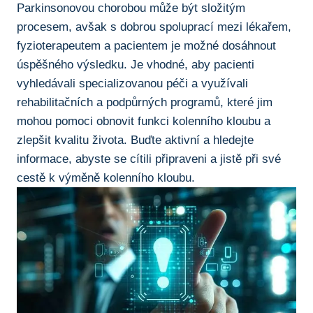
Parkinsonovou‌ chorobou‌ může být složitým
procesem, avšak s dobrou ⁢spoluprací mezi lékařem,
fyzioterapeutem a ⁣pacientem je ⁢možné dosáhnout
úspěšného výsledku. Je vhodné, aby pacienti
vyhledávali specializovanou péči a využívali
rehabilitačních a podpůrných programů, které jim
mohou‍ pomoci obnovit ‍funkci kolenního kloubu a
zlepšit kvalitu života. Buďte aktivní a hledejte
informace, abyste se cítili připraveni a jistě při ‌své
cestě k‌ výměně kolenního kloubu.