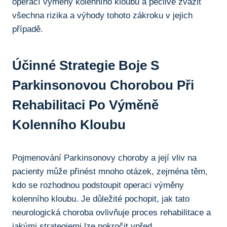
operací výměny kolenního kloubu a pečlivě zvážit
všechna rizika a výhody tohoto zákroku ‍v jejich
případě.
Účinné Strategie Boje‌ S
Parkinsonovou Chorobou Při
⁣rehabilitaci Po Výměně
Kolenního Kloubu
Pojmenování Parkinsonovy choroby a její vliv na
pacienty může přinést mnoho otázek, zejména těm,
kdo se rozhodnou podstoupit operaci výměny
kolenního kloubu. Je důležité‍ pochopit, jak tato
neurologická choroba ovlivňuje proces rehabilitace a
jakými strategiemi lze pokročit vpřed.