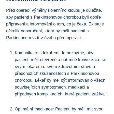
Před operací výměny kolenního kloubu je důležité,
aby pacienti s Parkinsonovou⁢ chorobou byli dobře
připraveni a informováni o tom, co je čeká.⁤ Existuje
několik doporučení, která by​ měli pacienti s
Parkinsonem ​vzít v​ úvahu před operací:
Komunikace s ⁤lékařem: Je nezbytné, aby
pacienti měli otevřené a⁣ upřímné konverzace‌ se
svým lékařem o svém ‍zdravotním stavu a⁣
předchozích zkušenostech s Parkinsonovou
chorobou. Lékař by⁣ měl být informován o všech
souvisejících symptomech, medikaci a
případných komplikacích, které pacienti⁣ zažívali.
Optimální medikace: Pacienti by⁤ měli mít svou