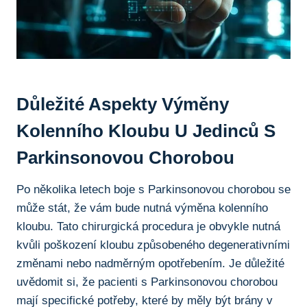
Důležité⁢ Aspekty Výměny
Kolenního Kloubu U Jedinců S
Parkinsonovou Chorobou
Po několika letech boje‌ s Parkinsonovou chorobou se
může stát, že vám bude ⁤nutná výměna ⁢kolenního
kloubu. ​Tato ​chirurgická procedura je obvykle⁤ nutná
kvůli poškození kloubu způsobeného degenerativními
změnami⁤ nebo nadměrným opotřebením. Je důležité
uvědomit si,⁤ že pacienti s Parkinsonovou chorobou
mají specifické potřeby, které by měly ⁤být brány​ v