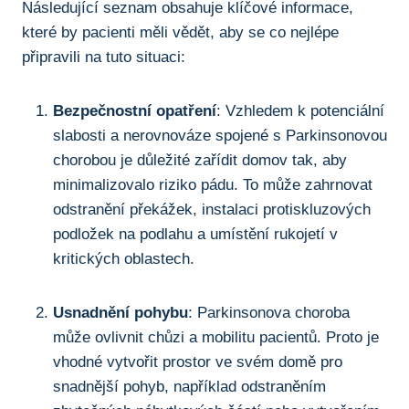
Následující seznam obsahuje klíčové informace,
které by pacienti měli vědět, aby se co nejlépe
připravili na tuto situaci:
Bezpečnostní opatření
: Vzhledem k potenciální
slabosti a nerovnováze spojené​ s Parkinsonovou
chorobou je důležité​ zařídit ‌domov tak, aby
minimalizovalo riziko pádu. To může ‍zahrnovat
odstranění překážek, instalaci protiskluzových
podložek ⁢na podlahu a umístění rukojetí v
kritických⁤ oblastech.
Usnadnění pohybu
:⁤ Parkinsonova⁤ choroba
může ovlivnit chůzi ‍a mobilitu pacientů. Proto ⁤je
vhodné vytvořit prostor ve svém domě pro
snadnější⁢ pohyb, například⁤ odstraněním