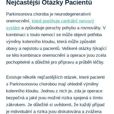
Nejčastější Otázky‌ Pacientů
Parkinsonova choroba je neurodegenerativní
‌onemocnění,
které postihuje centrální nervový
systém
a​ způsobuje ‍poruchy pohybu a rovnováhy. V
kombinaci s‌ touto nemocí se může objevit potřeba‍
výměny kolenního kloubu, ⁢která ⁣může způsobit
obavy a nejistotu u ‌pacientů.​ Veškeré otázky týkající
se této kombinace‍ onemocnění a operace‌ jsou zcela
pochopitelné a důležité pro přípravu a průběh léčby.
Existuje několik nejčastějších ⁢otázek, které pacienti
s Parkinsonovou chorobou mají ohledně výměny
kolenního kloubu. Jednou z nich je, zda je operace
bezpečná a jaké jsou možné rizika spojená s tímto
zákrokem. Je důležité si uvědomit, že každý případ
je individuální a rizika jsou diskutována a zvážena‌