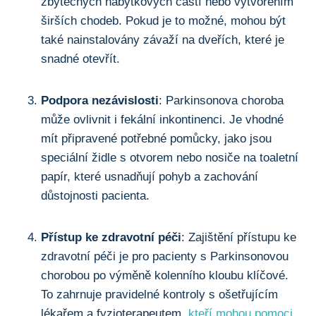
zbytečných nábytkových částí nebo vytvořením
širších chodeb. Pokud je ‌to možné, mohou být
také nainstalovány​ závaží na dveřích, které je
snadné otevřít.
Podpora nezávislosti
: Parkinsonova choroba⁢
může​ ovlivnit i⁣ fekální inkontinenci. Je vhodné
mít připravené potřebné pomůcky, jako jsou
speciální židle s otvorem nebo nosiče na toaletní
papír, které usnadňují pohyb a zachování
důstojnosti pacienta.
Přístup ke zdravotní péči
: Zajištění ⁤přístupu⁤ ke
zdravotní péči je pro pacienty s Parkinsonovou
chorobou po výměně kolenního ‍kloubu klíčové.
To zahrnuje pravidelné kontroly s ošetřujícím
lékařem a fyzioterapeutem,⁣
kteří mohou pomoci