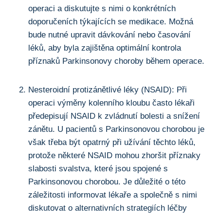
operaci a diskutujte s nimi o konkrétních
doporučeních týkajících se medikace.⁣ Možná
bude‌ nutné upravit dávkování ​nebo časování
léků, aby byla zajištěna optimální kontrola
příznaků Parkinsonovy choroby během operace.
Nesteroidní protizánětlivé léky (NSAID): Při
operaci výměny kolenního kloubu často lékaři
předepisují NSAID k zvládnutí bolesti a snížení‌
zánětu. ⁤U pacientů s Parkinsonovou chorobou je
však třeba být ​opatrný při užívání těchto léků,
protože některé NSAID mohou zhoršit příznaky
slabosti svalstva, které jsou spojené⁣ s
Parkinsonovou chorobou. Je důležité o této
záležitosti informovat lékaře a společně s nimi
diskutovat o alternativních strategiích léčby