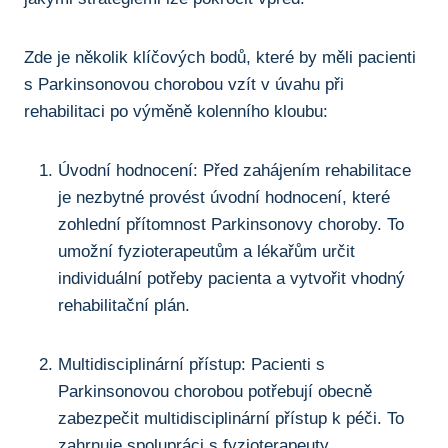
Zde je několik klíčových bodů, které by⁢ měli pacienti
s Parkinsonovou ⁢chorobou vzít v úvahu při‍
rehabilitaci po výměně⁢ kolenního kloubu:
Úvodní hodnocení: Před zahájením rehabilitace
je nezbytné provést ‌úvodní hodnocení, které
zohlední ⁣přítomnost Parkinsonovy choroby. To
umožní fyzioterapeutům a lékařům určit
individuální potřeby pacienta a ​vytvořit vhodný
rehabilitační plán.
Multidisciplinární přístup: Pacienti s
Parkinsonovou chorobou ⁤potřebují obecně
zabezpečit multidisciplinární ⁤přístup ⁢k péči. To
zahrnuje⁤ spolupráci s fyzioterapeuty,