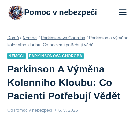
Přeskočit
Pomoc v nebezpečí
na
obsah
Domů
/
Nemoci
/
Parkinsonova Choroba
/
Parkinson a výměna
kolenního kloubu: Co pacienti potřebují vědět
NEMOCI
PARKINSONOVA CHOROBA
Parkinson A Výměna
Kolenního Kloubu: Co
Pacienti Potřebují Vědět
Od
Pomoc v nebezpečí
6. 9. 2025