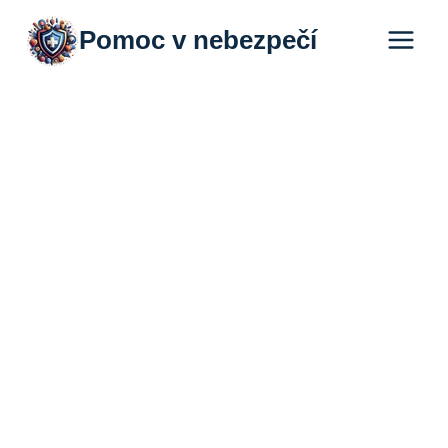
Přeskočit
Pomoc v nebezpečí
na
obsah