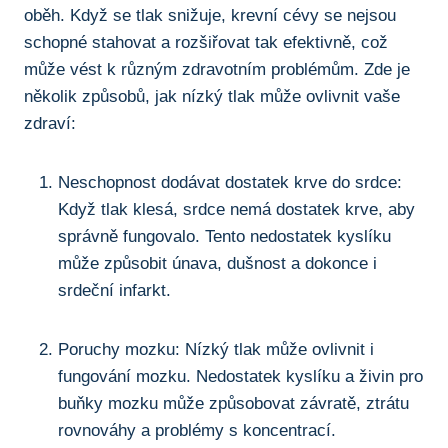
oběh. Když ‍se ​tlak snižuje, krevní⁤ cévy se nejsou
schopné ​stahovat​ a rozšiřovat ​tak efektivně, což ​
může vést k ⁣různým‌ zdravotním problémům. ‌Zde je​
několik ‍způsobů, jak nízký tlak může‍ ovlivnit vaše
⁤zdraví:
Neschopnost dodávat dostatek⁢ krve do srdce:
Když tlak ‍klesá, srdce‌ nemá dostatek⁣ krve, aby
správně ‌fungovalo. Tento⁣ nedostatek‌ kyslíku
může způsobit únava, dušnost a dokonce i
srdeční infarkt.
Poruchy mozku: Nízký tlak⁢ může ovlivnit i
‌fungování mozku. Nedostatek kyslíku a živin pro
buňky mozku ‌může způsobovat závratě,⁢ ztrátu
rovnováhy a problémy⁣ s koncentrací.