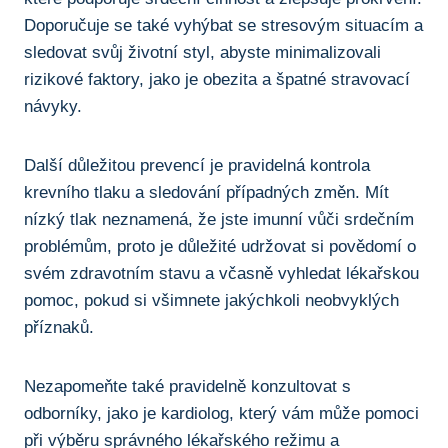
⁢Doporučuje se také vyhýbat se stresovým situacím a
⁣sledovat svůj životní styl,⁢ abyste minimalizovali
rizikové faktory, jako ⁣je obezita ⁢a špatné stravovací
‍návyky.
Další ⁤důležitou prevencí je pravidelná kontrola
‍krevního ⁣tlaku ​a sledování případných změn. Mít
nízký tlak neznamená, že jste imunní vůči ‍srdečním
problémům, ⁣proto⁤ je⁢ důležité udržovat si povědomí o
svém zdravotním stavu⁣ a včasně vyhledat⁤ lékařskou
pomoc, pokud si všimnete jakýchkoli ⁢neobvyklých
příznaků.
Nezapomeňte také pravidelně konzultovat s
odborníky, ⁤jako je kardiolog, který‍ vám může pomoci
při výběru správného lékařského režimu ⁢a