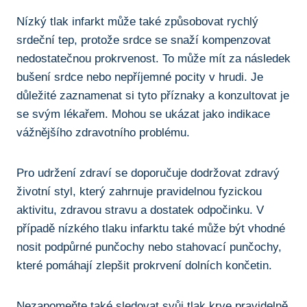
Nízký tlak⁢ infarkt může ​také způsobovat rychlý
srdeční tep, protože srdce⁣ se ⁣snaží kompenzovat
nedostatečnou⁤ prokrvenost. To může mít za následek
bušení ⁤srdce nebo nepříjemné pocity v hrudi. Je
důležité zaznamenat si tyto příznaky a konzultovat je
se ‍svým lékařem. Mohou se ‌ukázat jako ‍indikace
‍vážnějšího zdravotního problému.
Pro⁤ udržení zdraví se doporučuje ​dodržovat zdravý
životní styl, který zahrnuje pravidelnou ⁤fyzickou
aktivitu,⁤ zdravou stravu a dostatek odpočinku. V
případě nízkého⁢ tlaku⁢ infarktu ⁤také ⁣může ⁤být ​vhodné
nosit podpůrné punčochy nebo stahovací punčochy,
které‌ pomáhají zlepšit prokrvení dolních končetin.
Nezapomeňte také sledovat svůj ​tlak krve pravidelně