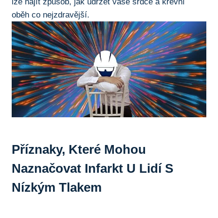
‍lze najít způsob,⁢ jak udržet ⁣vaše srdce a krevní‍
oběh co nejzdravější.
Příznaky, ⁢které Mohou
Naznačovat​ Infarkt U Lidí S
Nízkým Tlakem