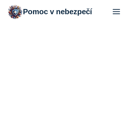
Přeskočit
Pomoc v nebezpečí
na
obsah