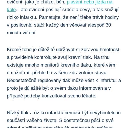
cvičení, jako je chůze, běh,
plavání nebo jízda na
kole
. Tato cvičení posilují srdce a cévy, a tak snižují
riziko⁤ infarktu. Pamatujte, že není třeba trávit hodiny
v posilovně,‌ stačí každý den věnovat alespoň ​30
⁤minut ‍cvičení.
Kromě toho je důležité udržovat⁢ si‍ zdravou hmotnost
a pravidelně‌ kontrolujte svůj ‌krevní tlak. Na trhu
existuje ​mnoho monitorů krevního tlaku, které⁤ vám
umožní mít přehled o ​vašem zdravotním stavu.⁣
Nedostatečně regulovaný tlak může ⁣vést ⁤k ​infarktu, a
proto je důležité ⁢být o svém tlaku informován a v
případě potřeby konzultovat svého lékaře.
Nízký tlak a riziko infarktu nemusí být nevyhnutelnou
součástí vašeho života. S dostatečnou ​péčí o své