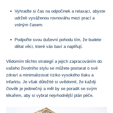
Vyhraďte ‌si čas na odpočinek a relaxaci,⁣ abyste
udrželi vyváženou rovnováhu ​mezi ​prací a
⁢volným časem.
Podpořte svou⁣ duševní pohodu⁣ tím, že ‌budete‍
dělat věci, které vás ⁣baví a naplňují.
Vědomím těchto strategií a jejich⁣ zapracováním do
⁣vašeho životního⁢ stylu ⁤se můžete postarat o své
zdraví a​ minimalizovat riziko vysokého tlaku a
infarktu. Je však ⁣důležité si uvědomit, že každý
člověk je jedinečný a měl ‌by se poradit se svým
lékařem, aby si vybral nejvhodnější plán péče.