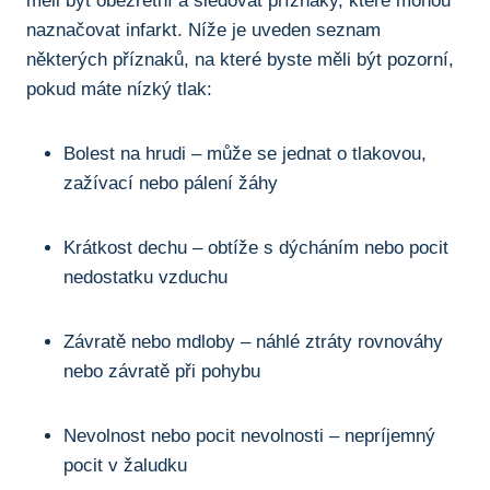
měli být obezřetní⁤ a ​sledovat příznaky,⁢ které mohou
naznačovat infarkt.⁢ Níže je uveden seznam
některých příznaků,‍ na které byste měli ⁢být pozorní,
pokud máte nízký‍ tlak:
Bolest​ na⁣ hrudi‍ – může⁣ se jednat o tlakovou,
zažívací nebo pálení žáhy
Krátkost dechu – obtíže ‌s ‌dýcháním nebo⁢ pocit​
nedostatku vzduchu
Závratě nebo mdloby – náhlé ztráty rovnováhy
nebo závratě při pohybu
Nevolnost ⁤nebo ⁣pocit nevolnosti – nepríjemný
pocit v žaludku