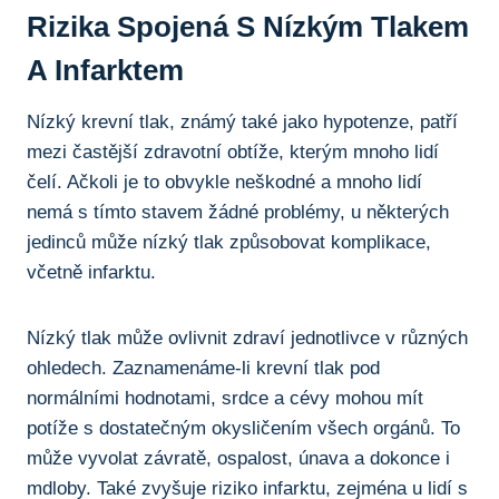
Rizika Spojená S Nízkým ⁣tlakem
A Infarktem
Nízký krevní tlak, známý také jako‍ hypotenze,⁢ patří
mezi častější​ zdravotní obtíže,‌ kterým ‍mnoho lidí
čelí. Ačkoli je to ​obvykle neškodné ‍a mnoho lidí
nemá ⁢s‌ tímto stavem žádné problémy, u některých
jedinců může ⁢nízký tlak⁣ způsobovat komplikace,
včetně infarktu. ⁢
Nízký tlak může ovlivnit zdraví jednotlivce v ⁣různých
ohledech.⁢ Zaznamenáme-li⁢ krevní tlak pod
normálními hodnotami, ⁤srdce​ a cévy mohou mít‍
potíže s dostatečným okysličením‍ všech orgánů. To
může ⁣vyvolat závratě,‌ ospalost,‍ únava a dokonce i
mdloby. Také zvyšuje riziko infarktu, zejména ​u lidí s