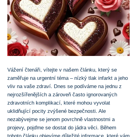
Vážení čtenáři, vítejte v našem článku, který se
zaměřuje na urgentní ⁣téma – nízký ‍tlak ⁤infarkt a jeho
vliv ⁢na vaše zdraví. Dnes‌ se ⁢podíváme na jednu ⁢z
nejrozšířenějších a zároveň často ignorovaných
zdravotních komplikací, které mohou vyvolat
uklidňující pocity zvýšené bezpečnosti. Ale
nezabývejme se jenom povrchně ⁣vlastnostmi a
projevy, pojďme ⁢se dostat⁣ do jádra věci. Během
⁢tohoto článku objevíme důležité informace, které vám