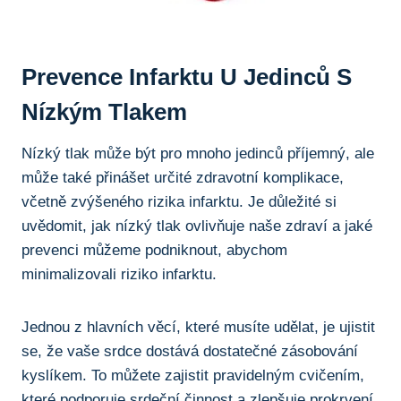
Prevence⁢ Infarktu U Jedinců​ S
Nízkým Tlakem
Nízký tlak může být pro mnoho jedinců příjemný, ale
může také ⁣přinášet určité zdravotní komplikace,
včetně zvýšeného ​rizika infarktu.‍ Je‍ důležité si
uvědomit, jak nízký tlak ⁢ovlivňuje naše zdraví a jaké
prevenci můžeme podniknout,‌ abychom
minimalizovali⁤ riziko infarktu.
Jednou z hlavních věcí, ‍které musíte ⁣udělat, je⁢ ujistit
se, že vaše srdce dostává dostatečné zásobování
kyslíkem. To můžete ‍zajistit pravidelným ‌cvičením,
které ⁢podporuje srdeční⁢ činnost a⁢ zlepšuje prokrvení.