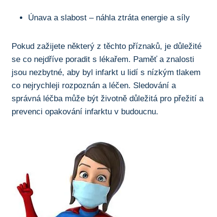
Únava a slabost – náhla ztráta ‌energie a síly
Pokud zažijete některý z těchto ‍příznaků,⁤ je důležité⁤
se co nejdříve poradit s lékařem. Paměť a znalosti⁤
jsou nezbytné, aby⁤ byl infarkt ‌u ​lidí s ​nízkým ⁤tlakem
⁣co nejrychleji rozpoznán ‍a léčen. Sledování a
⁢správná ⁢léčba může být životně⁢ důležitá pro přežití a
prevenci⁣ opakování infarktu v budoucnu.