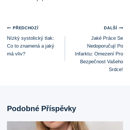
Navigace
PŘEDCHOZÍ
DALŠÍ
Nízký systolický tlak:
Jaké Práce Se
Pro
Co to znamená a jaký
Nedoporučují Po
Příspěvek
má vliv?
Infarktu: Omezení Pro
Bezpečnost Vašeho
Srdce!
Podobné Příspěvky