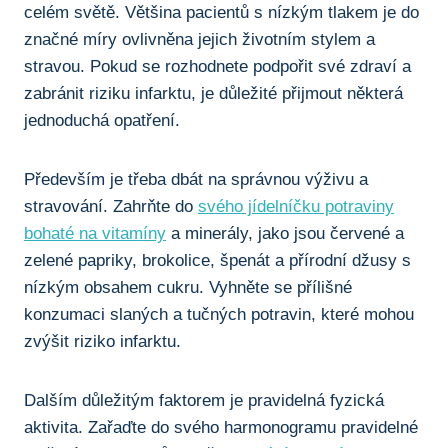
celém světě. Většina pacientů s nízkým tlakem je do
značné míry ovlivněna⁣ jejich životním ​stylem a
stravou. Pokud se rozhodnete podpořit své ⁢zdraví ‌a
zabránit ⁤riziku infarktu, je důležité‍ přijmout některá
jednoduchá opatření.
Především‌ je třeba⁣ dbát na správnou výživu a
stravování. ⁣Zahrňte do
svého jídelníčku potraviny
bohaté na vitamíny
a minerály, jako jsou červené a
zelené papriky, brokolice, špenát a přírodní džusy s
nízkým obsahem⁤ cukru. Vyhněte se přílišné
konzumaci ‍slaných a tučných potravin, které mohou
zvýšit riziko infarktu.
Dalším důležitým faktorem je ⁢pravidelná fyzická
aktivita. Zařaďte do ​svého⁢ harmonogramu pravidelné