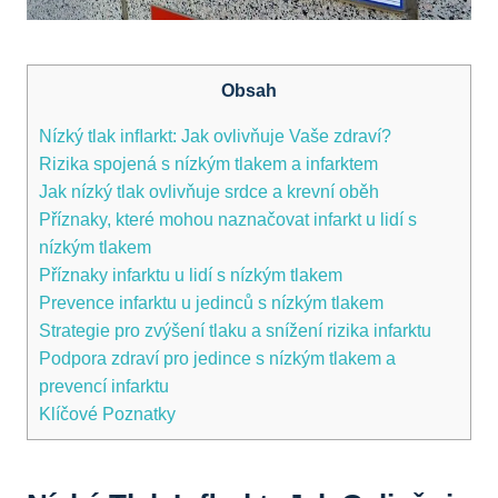
Obsah
Nízký⁢ tlak inﬂarkt: Jak⁤ ovlivňuje Vaše zdraví?
Rizika spojená s nízkým ⁣tlakem a infarktem
Jak nízký tlak ovlivňuje srdce a krevní oběh
Příznaky, ⁢které mohou naznačovat​ infarkt u lidí s
nízkým tlakem
Příznaky infarktu u lidí s nízkým tlakem
Prevence⁢ infarktu u jedinců​ s nízkým tlakem
Strategie pro zvýšení tlaku a snížení rizika infarktu
Podpora ⁣zdraví​ pro⁤ jedince s nízkým tlakem ‍a
prevencí infarktu
Klíčové Poznatky