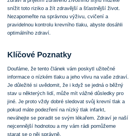
‌zdraví a přijetím zdravého životního stylu můžete
snížit toto riziko⁢ a žít zdravější a šťastnější život.
Nezapomeňte na správnou ​výživu, cvičení ⁢a
pravidelnou kontrolu krevního ⁣tlaku, abyste dosáhli
optimálního zdraví.
Klíčové Poznatky
Doufáme, ​že tento článek vám​ poskytl užitečné
informace​ o ‌nízkém​ tlaku a jeho vlivu na⁢ vaše zdraví.⁣
Je důležité‌ si uvědomit,⁤ že i když se jedná o běžný
⁤stav​ u některých lidí, může mít vážné důsledky pro
‍jiné.‌ Je ⁢proto vždy​ dobré sledovat svůj krevní tlak a
pokud máte podezření ‍na nízký tlak infarkt, ​
neváhejte se ⁢poradit se‌ svým lékařem. Zdraví je naší⁤
nejcennější hodnotou‌ a ⁢my ‍vám​ rádi pomůžeme
starat se o něj správně.