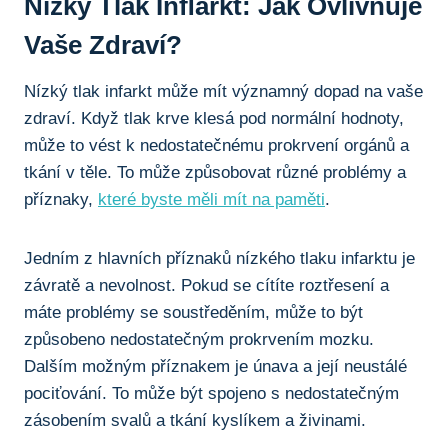
Nízký⁢ Tlak Inﬂarkt: Jak⁤ Ovlivňuje
Vaše Zdraví?
Nízký tlak infarkt může mít ​významný ⁣dopad na vaše
zdraví. Když ⁢tlak krve klesá pod normální hodnoty,
může to vést k nedostatečnému ⁢prokrvení orgánů a
tkání v těle. To může způsobovat‍ různé problémy a
příznaky,
které byste měli mít na paměti
.
Jedním z ​hlavních příznaků nízkého tlaku infarktu je
závratě a nevolnost. Pokud se cítíte roztřesení a
máte problémy se soustředěním, může to být‍
způsobeno ⁢nedostatečným prokrvením mozku.
Dalším možným‍ příznakem je únava a její neustálé
pociťování. ​To může⁢ být ‌spojeno s ⁢nedostatečným
zásobením⁤ svalů a tkání kyslíkem a živinami.