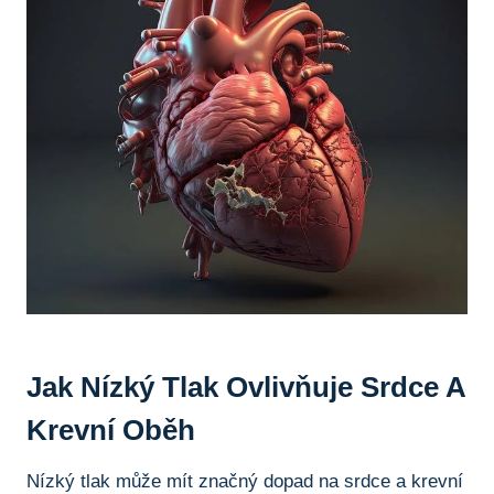
Jak Nízký Tlak Ovlivňuje Srdce A
Krevní Oběh
Nízký⁤ tlak může​ mít značný dopad⁣ na srdce a krevní