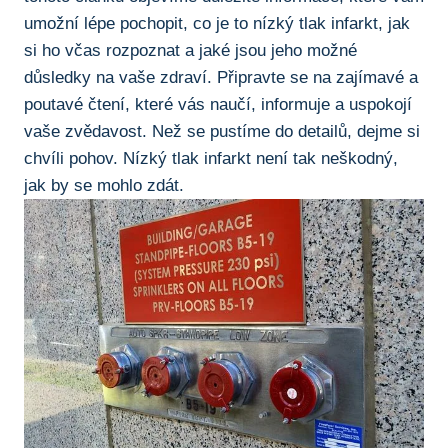
umožní lépe ⁣pochopit, co je to nízký tlak infarkt, ‍jak ​
si ho včas rozpoznat a jaké jsou​ jeho možné
důsledky na vaše zdraví. Připravte se ⁣na⁢ zajímavé a
poutavé ⁣čtení,‍ které vás naučí, informuje a uspokojí
vaše zvědavost. Než ‍se pustíme do detailů, dejme si
​chvíli ⁤pohov. Nízký tlak infarkt není tak neškodný,
jak by ⁣se mohlo zdát.