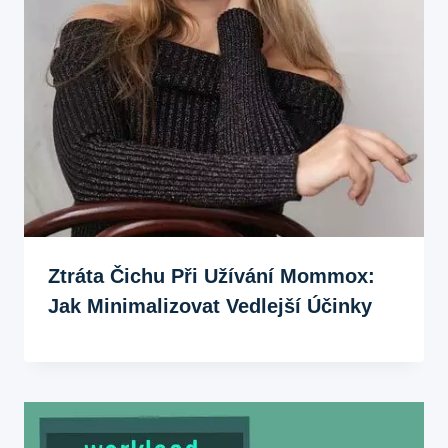
Ztráta Čichu Při Užívání Mommox:
Jak Minimalizovat Vedlejší Účinky