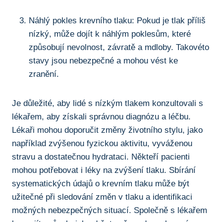
Náhlý ​pokles krevního tlaku: Pokud ‍je tlak příliš
nízký, ⁣může‍ dojít‍ k náhlým poklesům, které
způsobují nevolnost, závratě a mdloby. Takovéto
stavy jsou ‍nebezpečné a mohou vést ke
⁢zranění.
Je důležité, aby lidé ‌s nízkým tlakem konzultovali⁣ s
lékařem, aby získali správnou diagnózu a léčbu.
Lékaři mohou doporučit změny životního‍ stylu, jako
například‌ zvýšenou fyzickou ⁤aktivitu,‌ vyváženou
stravu⁤ a‌ dostatečnou ‌hydrataci. Někteří pacienti
mohou potřebovat i léky na zvýšení tlaku. Sbírání
systematických ⁤údajů o krevním tlaku ⁤může být
‍užitečné při sledování změn ⁤v tlaku a identifikaci
možných nebezpečných situací. Společně s lékařem