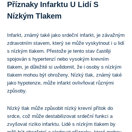
Příznaky Infarktu U Lidí S
Nízkým Tlakem
Infarkt, známý ⁣také jako srdeční infarkt, je závažným
zdravotním​ stavem, který se‍ může vyskytnout i ⁣u lidí
s nízkým tlakem.⁢ Přestože je tento stav častěji
spojován s⁤ hypertenzí⁣ nebo vysokým krevním
⁢tlakem, je​ důležité‍ si ⁣uvědomit, že i osoby s nízkým
tlakem mohou ‍být ⁤ohroženy.‍ Nízký tlak, známý také
jako hypotenze, může infarkt⁢ ovlivňovat různými
způsoby.
Nízký⁢ tlak může způsobit nízký krevní přítok do ​
srdce, což může destabilizovat srdeční ⁢funkci a
zvyšovat riziko infarktu. Lidé s nízkým tlakem by‍