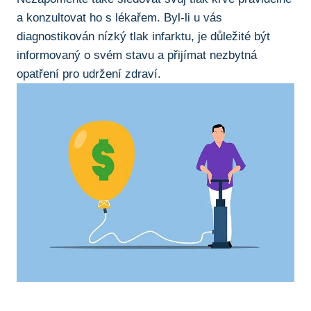
a konzultovat ho s lékařem. Byl-li⁣ u‍ vás
⁢diagnostikován nízký tlak infarktu, ⁢je důležité ⁣být
informovaný o svém⁢ stavu ⁢a přijímat nezbytná
opatření pro udržení zdraví.