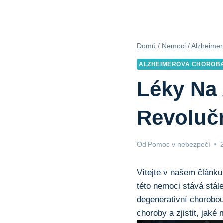
Domů
/
Nemoci
/
Alzheimer
ALZHEIMEROVA CHOROB
Léky Na
Revolučn
Od
Pomoc v nebezpečí
Vítejte v našem článku
této nemoci stává stále
degenerativní chorobou
choroby a zjistit, jaké 