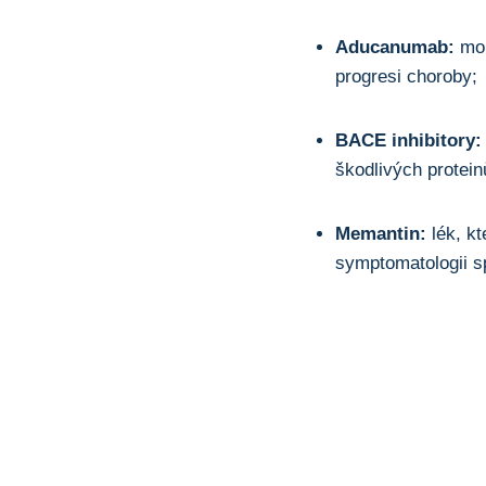
Aducanumab:
mon
progresi choroby;
BACE inhibitory:
škodlivých protei
Memantin:
lék, k
symptomatologii s