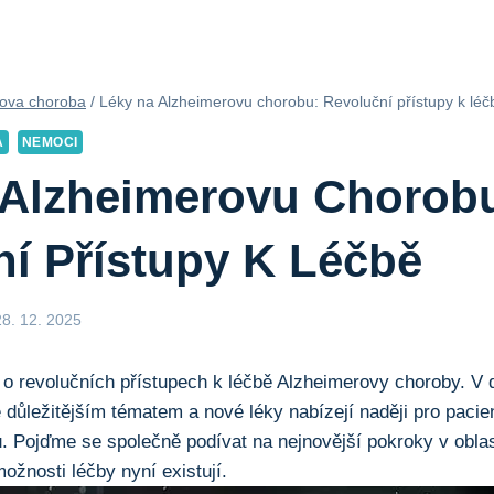
ova choroba
/
Léky na Alzheimerovu chorobu: Revoluční přístupy k léč
A
NEMOCI
 Alzheimerovu Chorob
í Přístupy K Léčbě
28. 12. 2025
 o revolučních přístupech k léčbě Alzheimerovy choroby. V 
 důležitějším tématem a nové léky nabízejí naději pro pacien
. Pojďme se společně podívat na nejnovější pokroky v obla
možnosti léčby nyní existují.