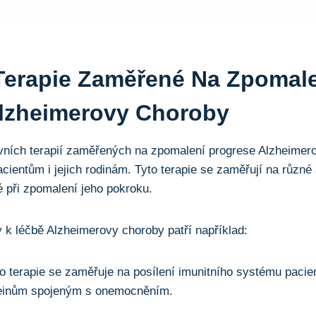
 Terapie Zaměřené Na Zpomal
lzheimerovy Choroby
vních terapií zaměřených na zpomalení progrese Alzheimero
acientům i jejich rodinám. Tyto terapie se zaměřují na různ
 při zpomalení jeho pokroku.
y k léčbě Alzheimerovy choroby patří například:
o terapie se zaměřuje na posílení imunitního systému pacient
teinům spojeným s onemocněním.