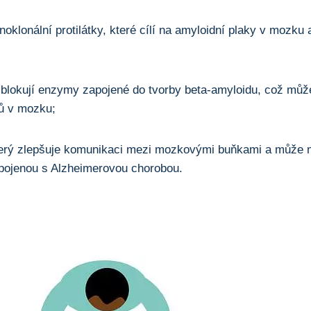
oklonální protilátky, které cílí na amyloidní plaky v mozku
blokují enzymy zapojené do tvorby beta-amyloidu, což můž
nů v mozku;
terý zlepšuje komunikaci mezi mozkovými buňkami a může m
pojenou s Alzheimerovou chorobou.