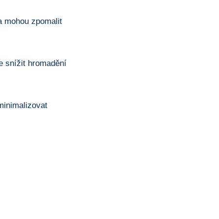
 a mohou zpomalit
e snížit hromadění
inimalizovat