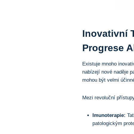
Inovativní
Progrese A
Existuje mnoho inovati
nabízejí nové naděje p
mohou být velmi účinné
Mezi revoluční přístup
Imunoterapie:
Tat
patologickým pro