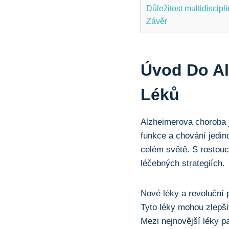
Důležitost multidiscip
Závěr
Úvod Do A
Léků
Alzheimerova choroba j
funkce a chování jedinc
celém světě. S rostouc
léčebných strategiích.
Nové léky a revoluční p
Tyto léky mohou zlepšit
Mezi nejnovější léky pa