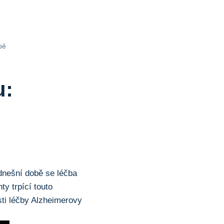
bě
u:
dnešní době se léčba
ty trpící touto
sti léčby Alzheimerovy