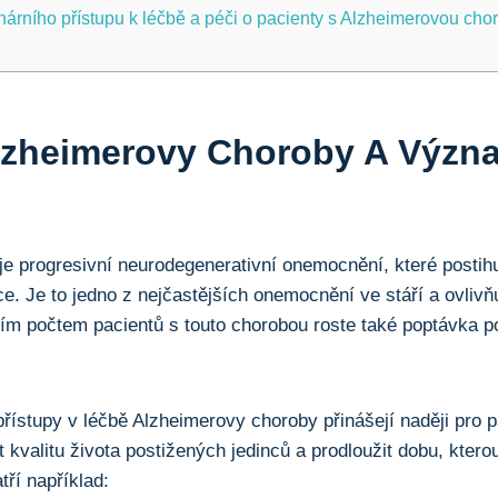
linárního přístupu k léčbě a péči o pacienty s Alzheimerovou ch
lzheimerovy Choroby A Význ
e progresivní neurodegenerativní onemocnění, které postihu
e. Je to jedno z nejčastějších onemocnění ve stáří a ovlivňu
ím počtem pacientů s touto chorobou roste také poptávka p
řístupy v léčbě Alzheimerovy choroby přinášejí naději pro pa
 kvalitu života postižených jedinců a prodloužit dobu, ktero
tří například: