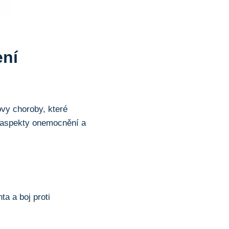
ení
vy choroby, které
é aspekty onemocnění a
a a boj proti