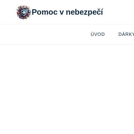
Přeskočit
Pomoc v nebezpečí
na
obsah
ÚVOD
DÁRK