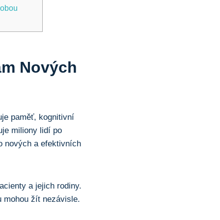
orobou
am Nových
je paměť, kognitivní
je miliony lidí po
o nových a efektivních
cienty a jejich rodiny.
u mohou žít nezávisle.