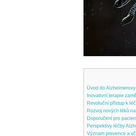
Úvod do Alzheimerovy
Inovativní terapie za
Revoluční přístup k lé
Rozvoj nových léků na
Doporučení pro pacient
Perspektivy léčby Alzh
Význam prevence a vča