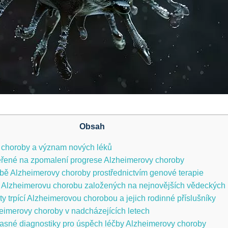
Obsah
 choroby a význam nových léků
měřené na zpomalení progrese Alzheimerovy choroby
čbě Alzheimerovy choroby prostřednictvím genové terapie
 Alzheimerovu chorobu založených na nejnovějších vědeckých 
y trpící Alzheimerovou chorobou a jejich rodinné příslušníky
eimerovy choroby v nadcházejících letech
sné diagnostiky pro úspěch léčby Alzheimerovy choroby