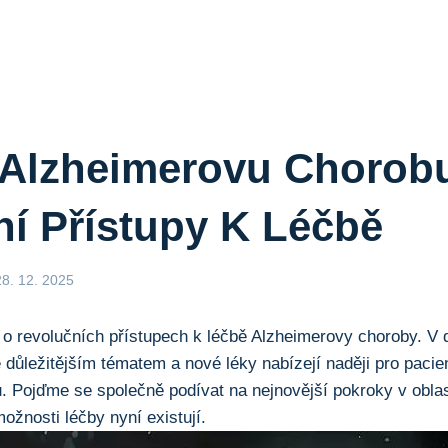
 Alzheimerovu Chorob
í Přístupy K Léčbě
28. 12. 2025
 o revolučních přístupech k léčbě Alzheimerovy choroby. V 
 důležitějším tématem a nové léky nabízejí naději pro pacien
. Pojďme se společně podívat na nejnovější pokroky v obla
možnosti léčby nyní existují.