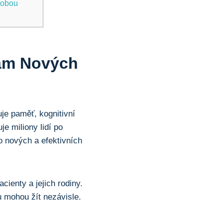
orobou
am Nových
je paměť, kognitivní
je miliony lidí po
o nových a efektivních
cienty a jejich rodiny.
u mohou žít nezávisle.