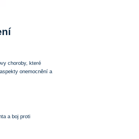
ení
vy choroby, které
é aspekty onemocnění a
a a boj proti