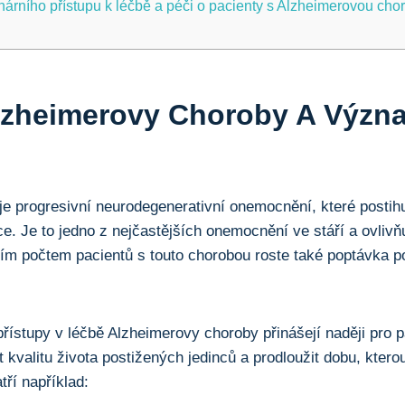
linárního přístupu k léčbě a péči o pacienty s Alzheimerovou ch
lzheimerovy Choroby A Význ
e progresivní neurodegenerativní onemocnění, které postihu
e. Je to jedno z nejčastějších onemocnění ve stáří a ovlivňu
ím počtem pacientů s touto chorobou roste také poptávka p
řístupy v léčbě Alzheimerovy choroby přinášejí naději pro pa
 kvalitu života postižených jedinců a prodloužit dobu, ktero
tří například: