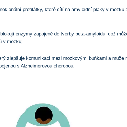
oklonální protilátky, které cílí na amyloidní plaky v mozku
blokují enzymy zapojené do tvorby beta-amyloidu, což můž
nů v mozku;
terý zlepšuje komunikaci mezi mozkovými buňkami a může m
pojenou s Alzheimerovou chorobou.