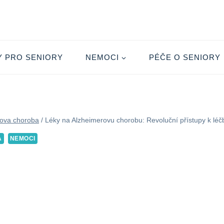
Y PRO SENIORY
NEMOCI
PÉČE O SENIORY
ova choroba
/
Léky na Alzheimerovu chorobu: Revoluční přístupy k léč
A
NEMOCI