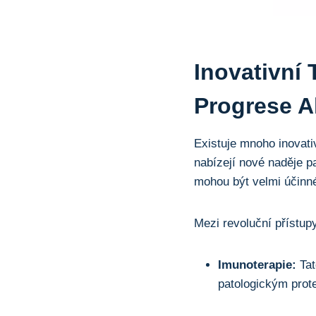
Inovativní
Progrese A
Existuje mnoho inovati
nabízejí nové naděje p
mohou být velmi účinné
Mezi revoluční přístup
Imunoterapie:
Tat
patologickým pro