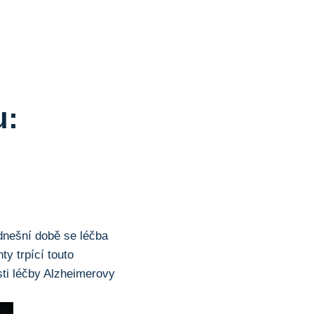
u:
dnešní době se léčba
ty trpící touto
sti léčby Alzheimerovy