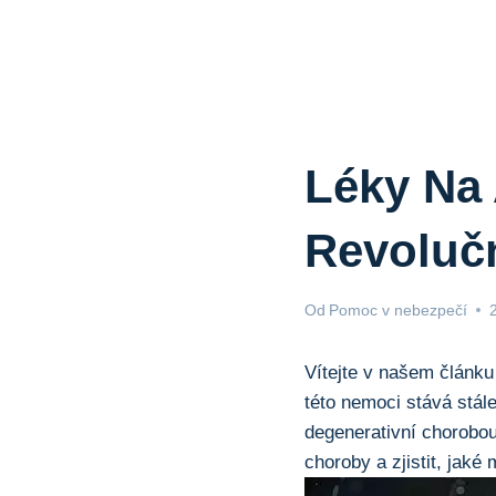
Léky Na
Revolučn
Od
Pomoc v nebezpečí
Vítejte v našem článku
této nemoci stává stále
degenerativní chorobou
choroby a zjistit, jaké 