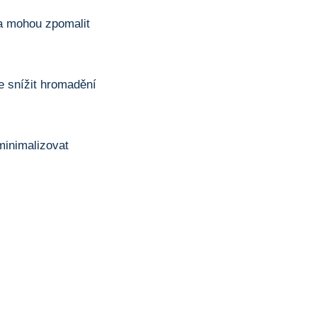
 a mohou zpomalit
e snížit hromadění
inimalizovat