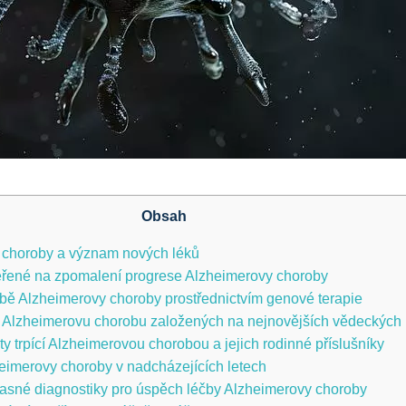
Obsah
 choroby a význam nových léků
měřené na zpomalení progrese Alzheimerovy choroby
čbě Alzheimerovy choroby prostřednictvím genové terapie
 Alzheimerovu chorobu založených na nejnovějších vědeckých 
y trpící Alzheimerovou chorobou a jejich rodinné příslušníky
eimerovy choroby v nadcházejících letech
sné diagnostiky pro úspěch léčby Alzheimerovy choroby