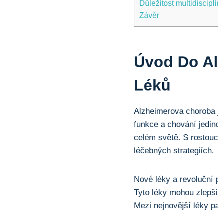
Důležitost multidiscip
Závěr
Úvod Do A
Léků
Alzheimerova choroba j
funkce a chování jedinc
celém světě. S rostouc
léčebných strategiích.
Nové léky a revoluční p
Tyto léky mohou zlepšit
Mezi nejnovější léky pa