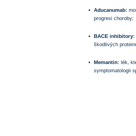
Aducanumab:
mon
progresi choroby;
BACE inhibitory:
škodlivých protei
Memantin:
lék, k
symptomatologii s