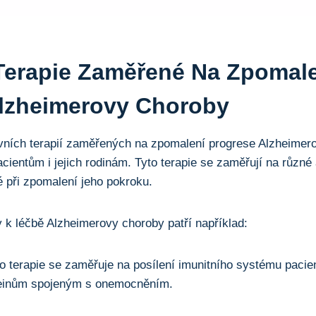
 Terapie Zaměřené Na Zpomal
lzheimerovy Choroby
vních terapií zaměřených na zpomalení progrese Alzheimero
acientům i jejich rodinám. Tyto terapie se zaměřují na různ
 při zpomalení jeho pokroku.
y k léčbě Alzheimerovy choroby patří například:
o terapie se zaměřuje na posílení imunitního systému pacient
teinům spojeným s onemocněním.