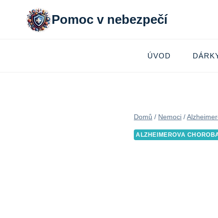
Přeskočit
Pomoc v nebezpečí
na
obsah
ÚVOD
DÁRK
Domů
/
Nemoci
/
Alzheimer
ALZHEIMEROVA CHOROB