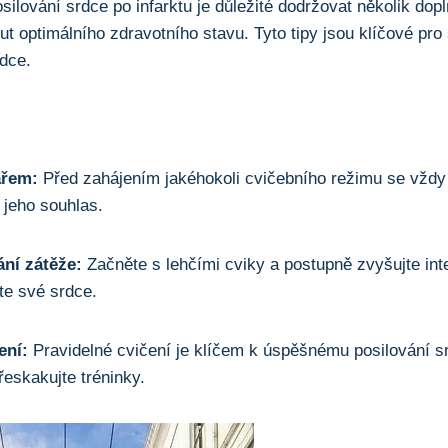
lování srdce po infarktu je důležité dodržovat několik doplň
optimálního zdravotního stavu. Tyto tipy jsou klíčové pro
rdce.
ařem:
Před zahájením jakéhokoli cvičebního režimu se vžd
 jeho souhlas.
ní zátěže:
Začněte s lehčími cviky a postupně zvyšujte int
te své srdce.
ení:
Pravidelné cvičení je klíčem k úspěšnému posilování s
řeskakujte tréninky.