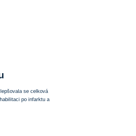
u
 zlepšovala se celková
bilitaci po infarktu a