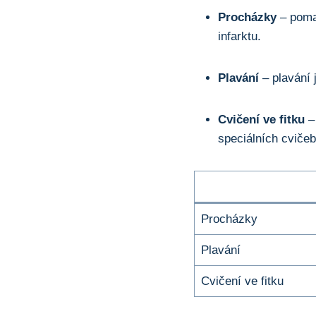
Procházky
– poma
infarktu.
Plavání
– plavání j
Cvičení ve fitku
– 
speciálních cviče
Procházky
Plavání
Cvičení ve fitku