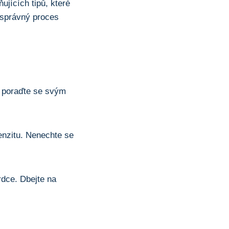
ujících tipů, které
 správný proces
y poraďte se svým
enzitu. Nenechte se
rdce. Dbejte na