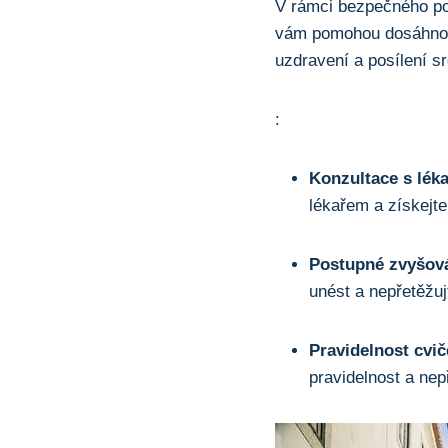
V rámci bezpečného posi
vám pomohou dosáhnout 
uzdravení a posílení s
:
Konzultace s lék
lékařem a získejte
Postupné zvyšová
unést a nepřetěžuj
Pravidelnost cvič
pravidelnost a nep