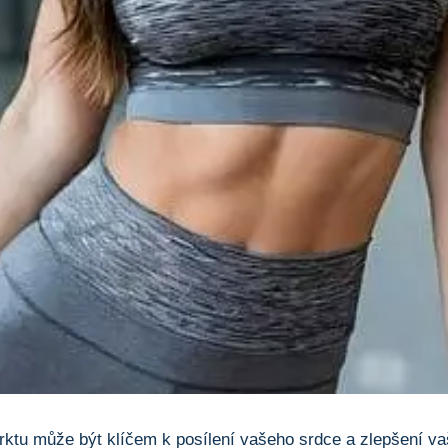
farktu může být klíčem k posílení vašeho srdce a zlepšení 