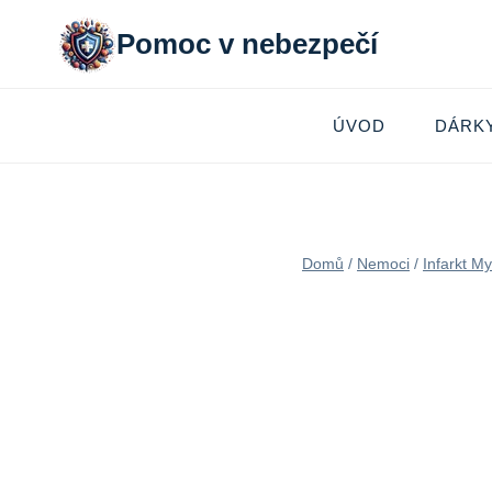
Přeskočit
Pomoc v nebezpečí
na
obsah
ÚVOD
DÁRK
Domů
/
Nemoci
/
Infarkt M