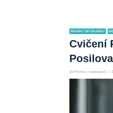
INFARKT MYOKARDU
N
Cvičení 
Posilova
Od
Pomoc v nebezpečí