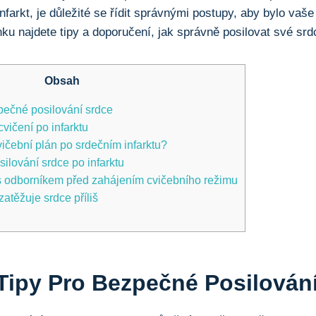
infarkt, je důležité se řídit správnými postupy, aby bylo vaše
ku najdete tipy a doporučení, jak správně posilovat své srdc
Obsah
zpečné posilování srdce
ičení po infarktu
vičební plán po srdečním infarktu?
silování srdce po infarktu
 s odborníkem před zahájením cvičebního režimu
zatěžuje srdce příliš
 Tipy Pro Bezpečné Posilován