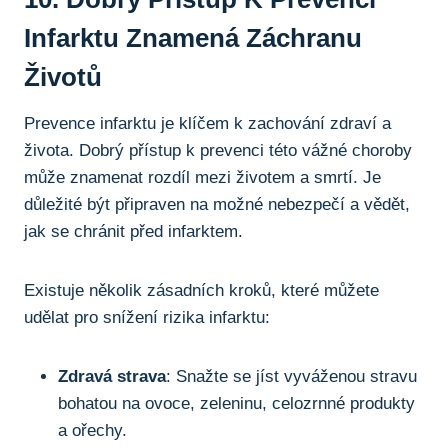
Infarktu Znamená Záchranu
Životů
Prevence infarktu je klíčem k zachování⁤ zdraví a
života. Dobrý ‌přístup​ k prevenci​ této vážné choroby
⁢může znamenat rozdíl mezi životem a smrtí. ‍Je
důležité být ‍připraven⁣ na⁤ možné ⁢nebezpečí⁢ a vědět,
jak se chránit ⁣před infarktem.
Existuje několik zásadních ‍kroků, které ⁤můžete
⁤udělat pro snížení rizika infarktu:
Zdravá strava
: Snažte se jíst vyváženou ​stravu
bohatou na ovoce, zeleninu,‌ celozrnné⁤ produkty
a‍ ořechy.