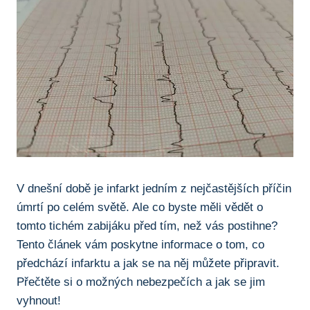
V dnešní⁣ době‍ je⁢ infarkt jedním ​z‍ nejčastějších‍ příčin
úmrtí po‌ celém⁣ světě. Ale co⁢ byste ‍měli vědět o
tomto tichém zabijáku před tím, než vás postihne?
Tento ​článek‌ vám ‌poskytne informace o tom, co
předchází infarktu a jak se⁤ na​ něj můžete připravit.
Přečtěte si o možných ⁢nebezpečích ​a jak se⁤ jim
vyhnout!