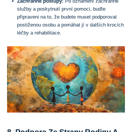
Záchranné postupy:
⁣Po oznámení záchranné⁣
služby a⁣ poskytnutí první pomoci,​ buďte
připraveni ‍na⁤ to, že budete muset podporovat
postiženou osobu⁤ a​ pomáhat jí v dalších krocích
léčby a rehabilitace.
8. Podpora⁤ Ze Strany Rodiny ‍A