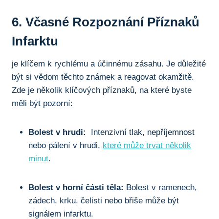
6. ‌Včasné​ Rozpoznání Příznaků​
Infarktu
je ‌klíčem k rychlému‌ a účinnému zásahu. ​Je ‌důležité
⁣být si ​vědom těchto ​známek a reagovat okamžitě.
Zde ‌je několik klíčových‍ příznaků, ⁤na které byste
měli ​být pozorní:
Bolest v hrudi:
​ Intenzivní tlak, nepříjemnost
nebo ⁢pálení v ⁤hrudi,
které může trvat několik
minut
.
Bolest v horní ⁣části těla:
Bolest v ramenech,
zádech, krku, čelisti nebo břiše může ⁣být
signálem infarktu.