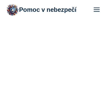
Přeskočit
Pomoc v nebezpečí
na
obsah