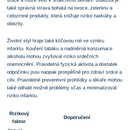
srdce a může vést⁤ k srdečnímu selhání. Důležitá​ je
také správná strava bohatá na ovoce, zeleninu ‍a‌
celozrnné produkty, která snižuje ⁣riziko nadváhy a⁤
obezity.
Životní styl hraje také ⁢klíčovou roli ⁢ve ⁢vzniku
infarktu. ‍Kouření tabáku a nadměrná konzumace
alkoholu mohou zvyšovat‌ riziko srdečních
onemocnění. ‍Pravidelná‍ fyzická aktivita a dostatek
odpočinku⁤ jsou naopak prospěšné pro​ zdraví srdce a
cév.‌ Pravidelné preventivní prohlídky u lékaře‌ mohou
také odhalit​ možné ⁢problémy včas ‌a minimalizovat
⁤riziko infarktu.
Rizikový‍
Doporučení
faktor