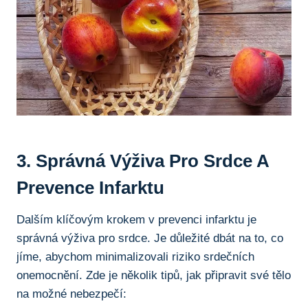
3. Správná ​Výživa Pro⁢ Srdce A
Prevence Infarktu
Dalším klíčovým krokem v prevenci infarktu‍ je⁤
správná výživa pro ⁤srdce. Je důležité ⁣dbát‍ na to,‌ co⁢
jíme, abychom minimalizovali ‍riziko srdečních
onemocnění. ⁣Zde ‍je několik⁣ tipů, jak připravit své tělo
na možné⁣ nebezpečí: