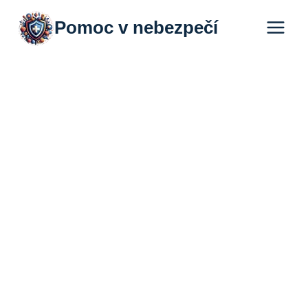
Přeskočit
Pomoc v nebezpečí
na
obsah