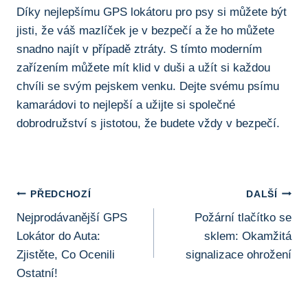
Díky nejlepšímu GPS lokátoru pro psy si můžete být
jisti, že váš mazlíček je v bezpečí a že ho můžete
snadno najít v případě ztráty. S tímto moderním
zařízením můžete mít klid v duši a užít si každou
chvíli se svým pejskem venku. Dejte svému psímu
kamarádovi to nejlepší a užijte si společné
dobrodružství s jistotou, že budete vždy v bezpečí.
Navigace
PŘEDCHOZÍ
DALŠÍ
Nejprodávanější GPS
Požární tlačítko se
Pro
Lokátor do Auta:
sklem: Okamžitá
Příspěvek
Zjistěte, Co Ocenili
signalizace ohrožení
Ostatní!