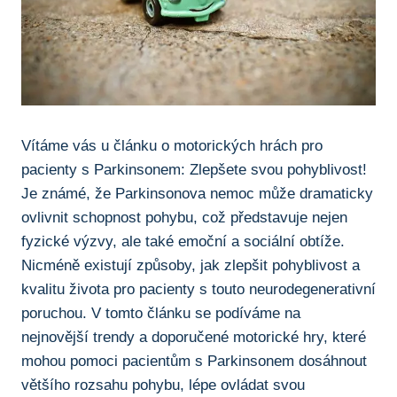
Vítáme vás u článku o motorických hrách pro
pacienty s Parkinsonem: Zlepšete svou⁤ pohyblivost!
Je známé, ‍že Parkinsonova nemoc může dramaticky
ovlivnit schopnost pohybu, což​ představuje nejen
fyzické⁢ výzvy, ale také⁤ emoční a sociální obtíže.
Nicméně existují​ způsoby, jak zlepšit pohyblivost ⁢a
kvalitu života pro pacienty s touto neurodegenerativní
‍poruchou. V tomto článku se podíváme na
nejnovější trendy a​ doporučené motorické hry,‍ které
mohou pomoci pacientům s Parkinsonem dosáhnout
většího rozsahu pohybu, lépe⁤ ovládat svou