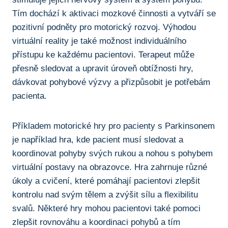
Tím dochází k ⁤aktivaci mozkové činnosti a vytváří se
pozitivní podněty pro ⁤motorický rozvoj. Výhodou
virtuální reality je také možnost individuálního
přístupu ke každému pacientovi. Terapeut může
přesně sledovat‌ a upravit úroveň obtížnosti hry,
dávkovat pohybové výzvy a přizpůsobit je potřebám
pacienta.
Příkladem⁣ motorické hry pro pacienty s Parkinsonem
je například hra, kde ⁢pacient musí sledovat a
koordinovat pohyby svých rukou ⁤a nohou s pohybem
‍virtuální postavy na obrazovce. Hra zahrnuje různé
úkoly ​a cvičení,‌ které pomáhají pacientovi zlepšit
kontrolu nad svým⁣ tělem a zvýšit sílu a flexibilitu
svalů.‌ Některé hry mohou pacientovi také pomoci
zlepšit rovnováhu a koordinaci pohybů a tím