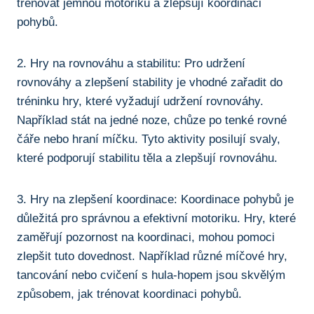
⁣trénovat jemnou motoriku a zlepšují koordinaci
pohybů.
2. Hry na rovnováhu a stabilitu: Pro udržení
‍rovnováhy a zlepšení stability ‌je vhodné zařadit do
tréninku hry, které vyžadují udržení rovnováhy.
Například stát na jedné noze, chůze po tenké rovné
čáře nebo hraní míčku. Tyto aktivity posilují svaly,‍
které podporují stabilitu ⁢těla a zlepšují ⁢rovnováhu.
3. Hry na zlepšení koordinace: Koordinace pohybů je
důležitá pro správnou a efektivní motoriku. Hry, které
zaměřují pozornost na koordinaci, ⁢mohou pomoci
zlepšit​ tuto dovednost.⁤ Například různé míčové hry,
tancování nebo cvičení s hula-hopem jsou skvělým
způsobem, jak trénovat koordinaci ⁢pohybů.