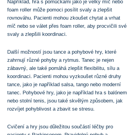
Například, hra s pomůckami jako je velký míč nebo​
foam roller může pomoci posílit svaly a zlepšit
rovnováhu. Pacienti mohou zkoušet chytat a vrhat
míč nebo se válet přes ​foam roller, aby procvičili své
svaly a zlepšili koordinaci.
Další ⁢možností jsou tance a pohybové hry, které
zahrnují různé pohyby⁢ a rytmus. Tanec je​ nejen
zábavný, ale také pomáhá zlepšit flexibilitu, sílu a
koordinaci. Pacienti ⁢mohou vyzkoušet různé druhy
tance, jako je například salsa, tango nebo moderní
tanec. ‌Pohybové hry, jako je například hra s balónem
‍nebo stolní tenis, jsou ⁣také skvělým způsobem, jak
rozvíjet pohyblivost a zbavit se stresu.
Cvičení a hry jsou⁢ důležitou součástí léčby‍ pro
pacienty s Parkinsonem. Pravidelný pohyb a