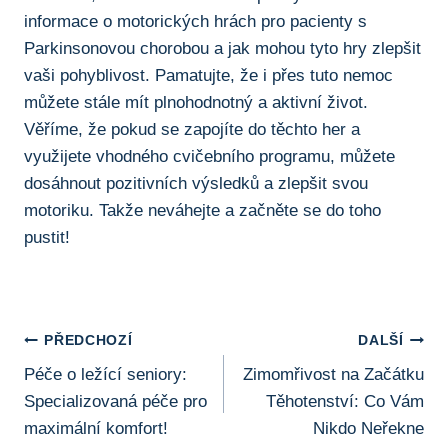
informace o motorických hrách pro pacienty s
⁤Parkinsonovou chorobou a jak mohou tyto hry ‌zlepšit
vaši pohyblivost. Pamatujte, že i přes tuto nemoc
můžete stále mít plnohodnotný a ​aktivní život.
Věříme, že pokud se zapojíte do těchto her a
‍využijete vhodného cvičebního programu, můžete
dosáhnout pozitivních výsledků a zlepšit svou
motoriku. ‍Takže neváhejte a začněte se do toho
pustit!
Navigace
PŘEDCHOZÍ
DALŠÍ
Péče o ležící seniory:
Zimomřivost na Začátku
Pro
Specializovaná péče pro
Těhotenství: Co Vám
Příspěvek
maximální komfort!
Nikdo Neřekne