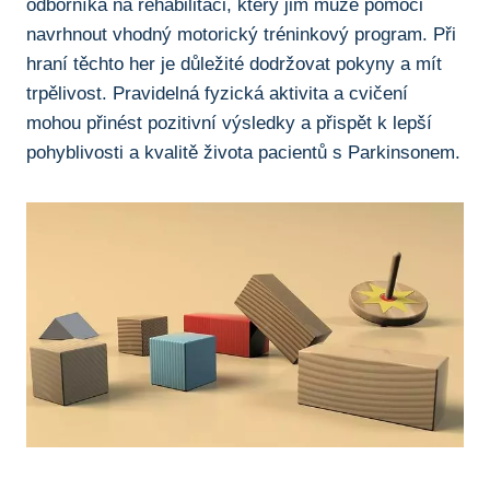
odborníka na rehabilitaci, který jim může pomoci
navrhnout vhodný motorický tréninkový program. Při
hraní těchto her je důležité dodržovat pokyny ⁤a mít
trpělivost. Pravidelná ⁢fyzická aktivita a cvičení
mohou přinést pozitivní výsledky a⁣ přispět k lepší
pohyblivosti a kvalitě života pacientů s Parkinsonem.