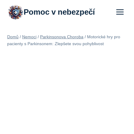
Přeskočit
Pomoc v nebezpečí
na
obsah
Domů
/
Nemoci
/
Parkinsonova Choroba
/
Motorické hry pro
pacienty s Parkinsonem: Zlepšete svou pohyblivost