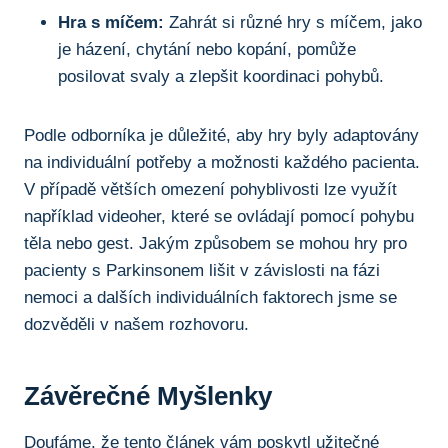
Hra s míčem:
Zahrát si různé hry s míčem, jako
je házení, chytání nebo kopání, pomůže
posilovat svaly a ‌zlepšit koordinaci ‍pohybů.
Podle odborníka je důležité, aby hry byly adaptovány
na individuální potřeby a možnosti každého pacienta.
V⁣ případě ⁣větších omezení pohyblivosti lze využít
například videoher, které se ovládají pomocí pohybu‍
těla nebo gest. Jakým způsobem se mohou hry pro
pacienty s Parkinsonem lišit v⁤ závislosti na​ fázi
nemoci a dalších individuálních ⁣faktorech jsme se
dozvěděli v našem rozhovoru.
Závěrečné Myšlenky
Doufáme, že tento článek vám poskytl ⁣užitečné