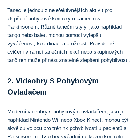
Tanec je jednou z nejefektivnějších⁣ aktivit pro
zlepšení pohybové kontroly⁢ u pacientů s
Parkinsonem. Různé ⁣taneční styly,‍ jako například
tango nebo balet, mohou pomoci vylepšit
vyváženost, koordinaci a pružnost. Pravidelně
cvičení v rámci ⁣tanečních lekcí nebo skupinových
tančíren může přinést znatelné zlepšení pohyblivosti.
2. Videohry S Pohybovým
Ovladačem
Moderní videohry s pohybovým ovladačem, jako‍ je
například Nintendo Wii nebo Xbox Kinect, mohou být
skvělou ‌volbou pro trénink pohyblivosti u ⁤pacientů ⁤s
Parkinsonem. Tyto hry vyžadují celkovou kontrolu