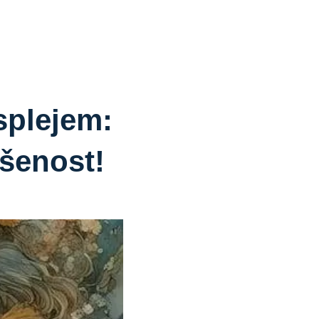
splejem:
šenost!