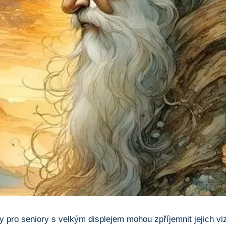
ny pro‌ seniory s velkým displejem⁣ mohou zpříjemnit jejich v