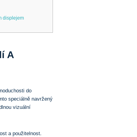
m displejem
lí A
ednoduchosti do
ento speciálně navržený
lnou vizuální
ost a použitelnost.