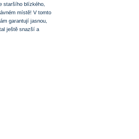
e staršího blízkého,
rávném místě! V ⁣tomto
vám garantují jasnou,
tal ještě snazší a