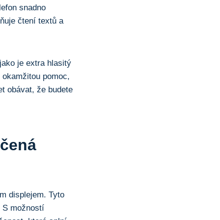
lefon snadno
ňuje čtení textů a
o ⁢je extra ‌hlasitý
ro okamžitou pomoc,
t obávat, že ⁤budete
učená
ým displejem. Tyto
. S možností⁤