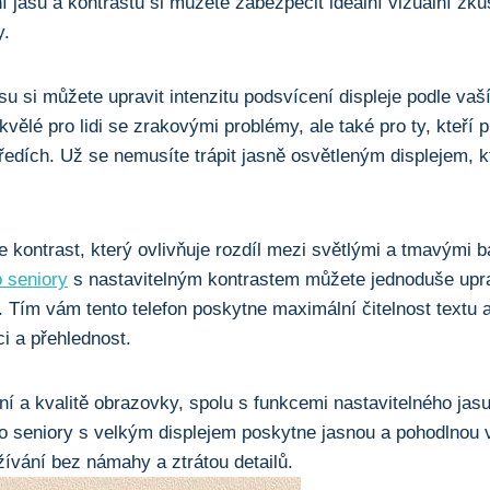
í jasu a kontrastu si můžete⁣ zabezpečit ideální vizuální zku
y.
u si můžete upravit ‌intenzitu ⁢podsvícení displeje podle ​va
kvělé pro⁢ lidi se zrakovými problémy, ale​ také pro ty, kteří p
středích. Už se nemusíte trápit jasně osvětleným displejem,
je kontrast, který ovlivňuje rozdíl mezi světlými a tmavými b
 seniory
s nastavitelným kontrastem můžete jednoduše uprav
 Tím vám tento telefon poskytne maximální čitelnost textu a i
i a přehlednost.
í a kvalitě obrazovky,‍ spolu s funkcemi nastavitelného jasu
pro seniory s velkým displejem poskytne jasnou a pohodlnou 
užívání bez námahy a ztrátou detailů.