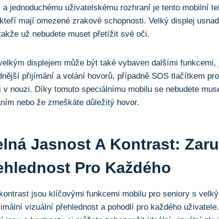
 a jednoduchému uživatelskému rozhraní je tento mobilní te
, kteří mají omezené zrakové schopnosti. Velký displej usnad
takže už nebudete muset přetížit své oči.
velkým displejem může být také vybaven dalšími funkcemi, jak
dnější přijímání a volání hovorů, případně SOS⁢ tlačítkem p
i v nouzi. Díky tomuto speciálnímu mobilu se ‌nebudete muse
áním nebo že zmeškáte​ důležitý hovor.
elná Jasnost A Kontrast: ⁤Zar
řehlednost Pro Každého
 kontrast jsou klíčovými funkcemi mobilu pro seniory s velk
imální vizuální přehlednost a pohodlí pro každého uživatele