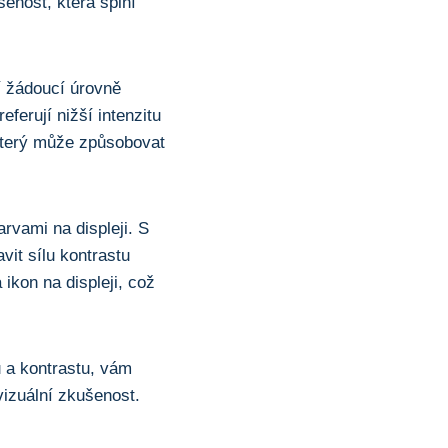
šenost, která splní
ší žádoucí úrovně
referují nižší intenzitu
 který může způsobovat
arvami na displeji. S
it sílu kontrastu
kon ⁢na displeji, což
​ a kontrastu, vám
vizuální zkušenost.