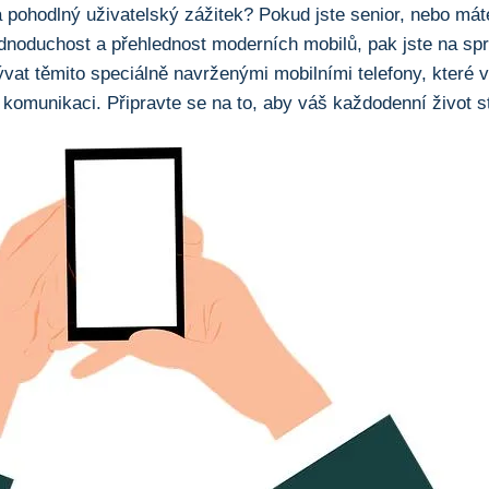
 pohodlný uživatelský ‍zážitek? Pokud jste senior,⁣ nebo mát
ednoduchost a přehlednost moderních mobilů,​ pak jste na sp
vat těmito speciálně ​navrženými mobilními telefony, které 
omunikaci. Připravte se⁤ na ‍to, ⁢aby váš každodenní život s