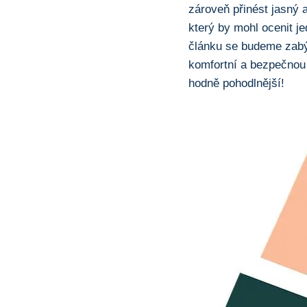
zároveň přinést jasný a
který by mohl ocenit j
⁤článku se budeme zabý
komfortní a bezpečnou k
hodně pohodlnější!