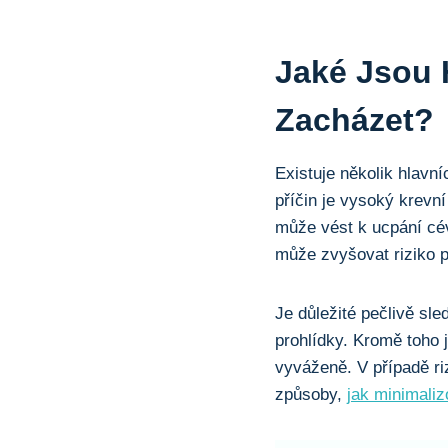
Jaké Jsou H
Zacházet?
Existuje několik hlavní
příčin je vysoký krevní
může vést k ucpání cév 
může zvyšovat riziko p
Je důležité pečlivě sle
prohlídky. Kromě toho j
vyváženě. V případě ri
způsoby,
jak minimalizo