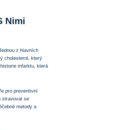
S Nimi
. Jednou z hlavních
ý cholesterol, který
istorie infarktu, která
ře pro preventivní
a stravovat se
léčebné metody a