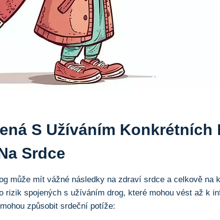
jená S Užíváním Konkrétních
 Na Srdce
og může mít vážné následky na zdraví srdce a celkově na k
 rizik spojených s užíváním drog, které mohou vést až k inf
é mohou způsobit srdeční potíže: