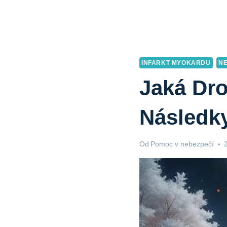
INFARKT MYOKARDU
N
Jaká Dro
Následk
Od
Pomoc v nebezpečí