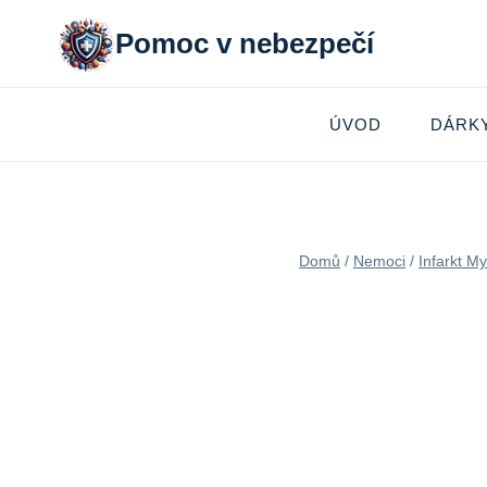
Přeskočit
Pomoc v nebezpečí
na
obsah
ÚVOD
DÁRK
Domů
/
Nemoci
/
Infarkt M