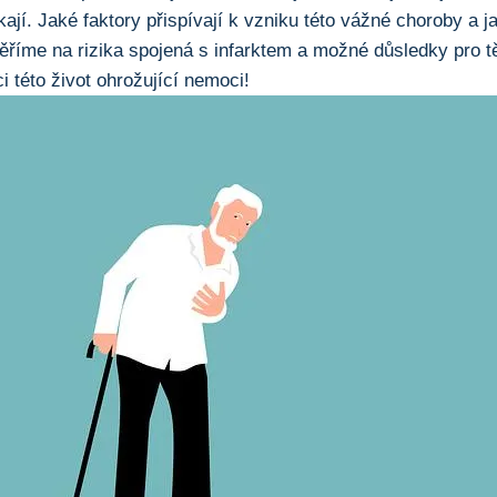
kají. Jaké faktory přispívají k vzniku této vážné choroby a j
říme na rizika spojená s infarktem a možné důsledky pro t
i této život ohrožující nemoci!