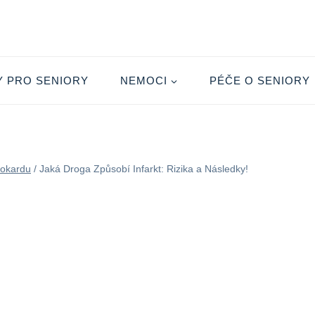
Y PRO SENIORY
NEMOCI
PÉČE O SENIORY
yokardu
/
Jaká Droga Způsobí Infarkt: Rizika a Následky!