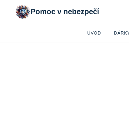
Přeskočit
Pomoc v nebezpečí
na
obsah
ÚVOD
DÁRK