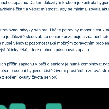
emného zápachu. Dalším důležitým krokem je kontrola hygien
pravidelně čistit a větrat místnosti, aby se minimalizovala 
t stravovací návyky seniora. Určité potraviny mohou vést k
to je důležité sledovat, co senior konzumuje a zda není tato
e nutné věnovat pozornost také možným zdravotním problém
jší účinky léků, které mohou způsobovat zápach.
dních příčin zápachu v péči o seniory je nutné kombinovat ty
 péče o osobní hygienu, čisté životní prostředí a zdravá str
 zlepšení kvality života seniorů.