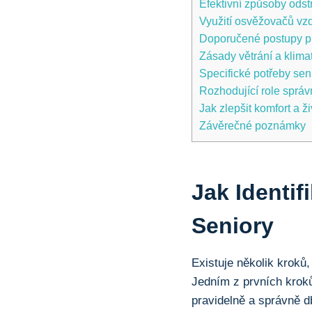
Efektivní způsoby odst
Využití osvěžovačů vzd
Doporučené postupy pro
Zásady větrání a klima
Specifické potřeby sen
Rozhodující role správ
Jak zlepšit komfort a 
Závěrečné poznámky
Jak Identif
Seniory
Existuje několik kroků,
Jedním z prvních kroků
pravidelně a správně d