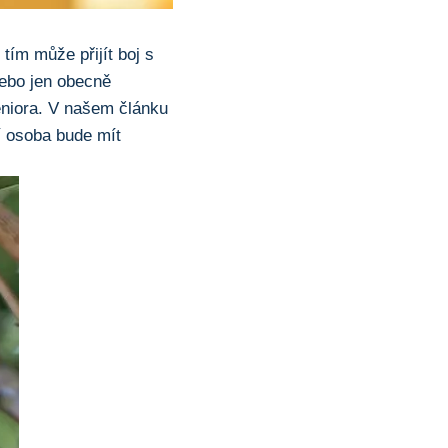
tím může přijít boj s
ebo jen obecně
eniora. V našem článku
ší osoba bude mít