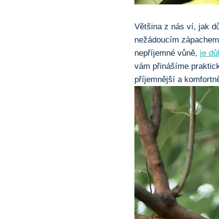
Většina z nás ví, jak d
nežádoucím zápachem. 
nepříjemné vůně,
je dů
vám přinášíme praktické
příjemnější a komfortně