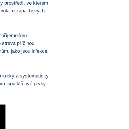
y prostředí, ve kterém
akumulace zápachových
 nepříjemnému
 strava příčinou
ům, jako jsou infekce,
to kroky a systematicky
ava jsou klíčové prvky