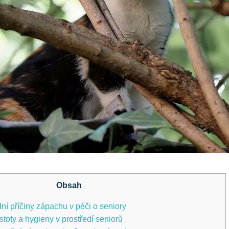
Obsah
dní příčiny zápachu v péči o seniory
stoty a hygieny v prostředí seniorů