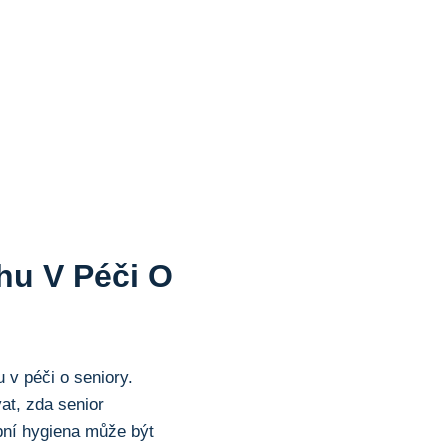
chu V Péči O
u v péči o seniory.
at, zda senior
bní hygiena může být