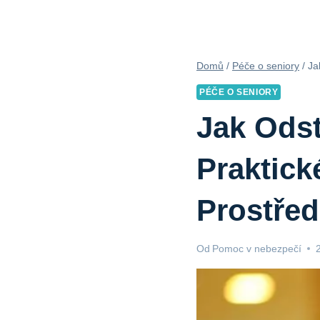
Domů
/
Péče o seniory
/
Ja
PÉČE O SENIORY
Jak Odst
Praktick
Prostřed
Od
Pomoc v nebezpečí