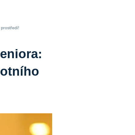
 prostředí!
eniora:
votního