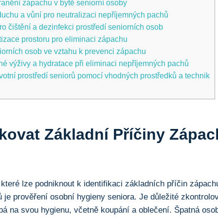
ranění zápachu v bytě seniorní osoby
uchu a vůní pro neutralizaci nepříjemných pachů
 čištění a dezinfekci prostředí seniorních osob
tizace prostoru pro eliminaci zápachu
iorních osob ve vztahu k prevenci zápachu
né výživy a hydratace při eliminaci nepříjemných pachů
životní prostředí seniorů pomocí vhodných prostředků a technik
ikovat Základní Příčiny Zápa
 které lze podniknout k identifikaci základních příčin zápach
 je prověření osobní hygieny seniora. Je důležité zkontrolov
bá na svou hygienu, včetně koupání a oblečení. Špatná oso