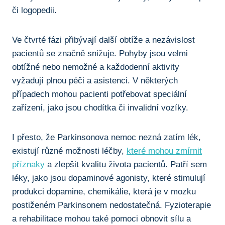
či logopedii.
Ve čtvrté fázi přibývají ⁤další obtíže‌ a‍ nezávislost⁤
pacientů se značně⁢ snižuje. Pohyby jsou velmi
obtížné nebo nemožné a každodenní aktivity
‍vyžadují plnou ​péči ‌a asistenci. V některých
případech‌ mohou pacienti potřebovat speciální
zařízení, jako jsou ‍chodítka či invalidní vozíky.
I ‍přesto, že Parkinsonova ​nemoc ‌nezná zatím lék,
existují ⁤různé‌ možnosti léčby,
které mohou zmírnit
příznaky
a zlepšit kvalitu života pacientů. Patří sem
léky, jako jsou dopaminové agonisty, které stimulují
produkci dopamine, ⁣chemikálie, která je v​ mozku​
postiženém Parkinsonem nedostatečná.​ Fyzioterapie
a rehabilitace mohou také pomoci obnovit sílu a