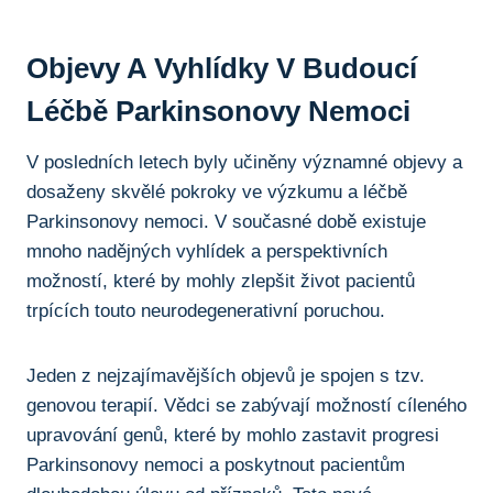
Objevy A Vyhlídky⁢ V​ Budoucí
Léčbě Parkinsonovy ​nemoci
V posledních letech byly ​učiněny významné objevy a
dosaženy skvělé‌ pokroky ⁣ve výzkumu ​a⁢ léčbě
Parkinsonovy nemoci. V​ současné ‍době existuje
mnoho‍ nadějných ⁤vyhlídek a perspektivních
možností, které by mohly zlepšit‌ život pacientů
⁤trpících touto ⁢neurodegenerativní poruchou.
Jeden z nejzajímavějších objevů je ⁤spojen s ‍tzv.⁣
genovou terapií. Vědci se zabývají možností cíleného
⁢upravování genů, ‍které by mohlo zastavit progresi
⁤Parkinsonovy nemoci a⁣ poskytnout pacientům