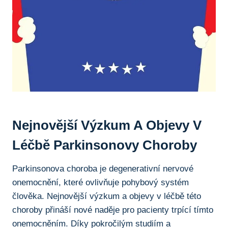
Nejnovější Výzkum ​a Objevy V⁢
Léčbě⁢ Parkinsonovy ⁢choroby
Parkinsonova choroba je degenerativní ⁤nervové
onemocnění, které​ ovlivňuje pohybový systém
člověka. ⁣Nejnovější výzkum a objevy v léčbě ‌této‌
choroby přináší nové naděje pro pacienty ⁣trpící tímto ​
onemocněním. Díky pokročilým⁣ studiím a