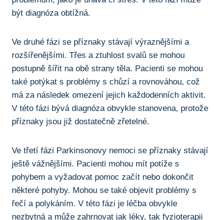
být​ diagnóza ‍obtížná.
Ve druhé fázi ⁢se příznaky⁣ stávají ⁢výraznějšími a
rozšířenějšími. Třes a⁣ ztuhlost svalů‍ se mohou
postupně šířit na obě​ strany těla. Pacienti se ‍mohou
také potýkat s ⁣problémy s chůzí a rovnováhou,⁤ což
má za následek omezení jejich každodenních aktivit.
V této fázi bývá ⁣diagnóza ​obvykle stanovena, protože
příznaky jsou již dostatečně zřetelné.
Ve třetí ‍fázi Parkinsonovy nemoci se příznaky stávají
ještě vážnějšími. Pacienti mohou mít potíže s‍
pohybem a vyžadovat pomoc začít nebo dokončit
některé​ pohyby. Mohou se také⁢ objevit problémy s
řečí a​ polykáním. V této fázi je ⁢léčba obvykle
nezbytná a může zahrnovat jak léky, tak ‍fyzioterapii