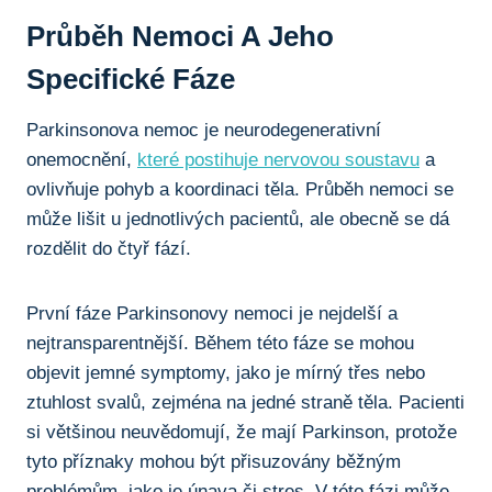
Průběh ⁣nemoci A Jeho
Specifické Fáze
Parkinsonova nemoc je⁢ neurodegenerativní
onemocnění,
které postihuje nervovou soustavu
a
ovlivňuje pohyb a koordinaci těla. ⁣Průběh nemoci se
může lišit u‌ jednotlivých pacientů, ale ⁤obecně se ​dá
rozdělit do čtyř fází.
První fáze Parkinsonovy nemoci je nejdelší a
nejtransparentnější.⁢ Během této fáze se mohou
objevit jemné⁣ symptomy, jako je mírný třes nebo
ztuhlost svalů, zejména na‍ jedné straně těla. Pacienti
si ⁢většinou neuvědomují, že mají Parkinson, protože
‌tyto ‍příznaky mohou být ⁣přisuzovány běžným‍
problémům,⁢ jako je únava či ⁢stres. V této fázi může