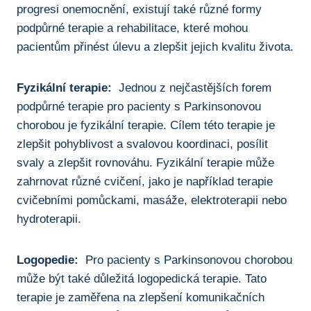
progresi onemocnění,⁣ existují také ​různé formy
podpůrné terapie a rehabilitace, které mohou
pacientům přinést úlevu ‍a‌ zlepšit jejich⁣ kvalitu‍ života.
Fyzikální terapie:
⁤ Jednou z nejčastějších forem
podpůrné terapie pro pacienty s Parkinsonovou
chorobou ⁤je⁤ fyzikální terapie. Cílem této terapie je
zlepšit pohyblivost a‌ svalovou koordinaci, posílit
svaly ⁤a zlepšit‍ rovnováhu. ‌Fyzikální terapie může‍
zahrnovat různé cvičení, jako ‍je ⁢například terapie⁣
cvičebními pomůckami, masáže, ⁣elektroterapii nebo
hydroterapii.
Logopedie:
⁣ Pro pacienty s ‍Parkinsonovou chorobou
⁤může být také důležitá logopedická terapie.⁣ Tato
terapie‍ je zaměřena na zlepšení komunikačních