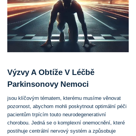
Výzvy⁢ A ⁤obtíže V Léčbě⁢
Parkinsonovy ⁢nemoci
jsou klíčovým tématem, kterému musíme věnovat
pozornost, abychom mohli poskytnout optimální péči⁢
pacientům trpícím touto‍ neurodegenerativní
chorobou. Jedná‌ se o komplexní onemocnění, které
postihuje centrální nervový​ systém ‍a způsobuje