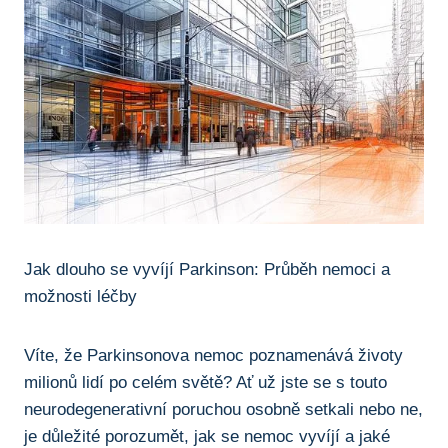
Jak dlouho⁢ se vyvíjí ​Parkinson: Průběh‌ nemoci a
možnosti​ léčby
Víte, že Parkinsonova nemoc poznamenává ⁢životy
⁤milionů lidí po ‌celém​ světě?⁢ Ať ⁢už jste se ‍s touto
neurodegenerativní poruchou osobně⁢ setkali nebo ne,
je​ důležité ⁣porozumět,‍ jak se nemoc vyvíjí ‌a jaké