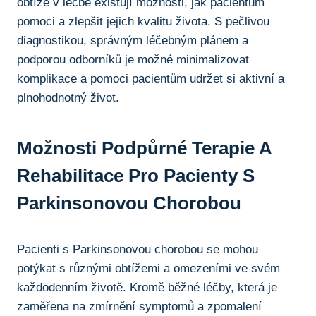
obtíže v léčbě existují možnosti,‍ jak pacientům
pomoci a zlepšit ‍jejich kvalitu života. ‌S pečlivou
⁣diagnostikou, správným léčebným⁢ plánem a
podporou odborníků ⁢je⁤ možné minimalizovat
komplikace a pomoci‌ pacientům⁣ udržet si aktivní a
plnohodnotný život.
Možnosti Podpůrné ‍terapie A
Rehabilitace ⁤pro Pacienty S
Parkinsonovou Chorobou
Pacienti s ⁢Parkinsonovou chorobou ⁤se ⁤mohou
potýkat s různými ‌obtížemi a omezeními ve svém
každodenním životě. Kromě běžné‌ léčby, která je
⁢zaměřena ​na zmírnění symptomů a zpomalení