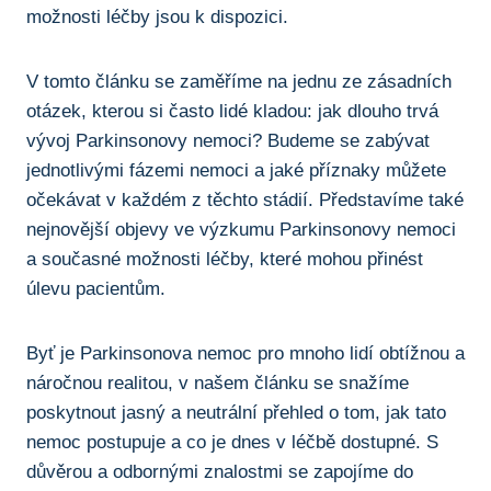
možnosti léčby jsou k ​dispozici.
V tomto ‌článku se​ zaměříme na jednu ze zásadních
otázek, kterou si často lidé kladou: jak dlouho trvá
vývoj Parkinsonovy nemoci? ⁣Budeme ⁣se zabývat‍
jednotlivými fázemi nemoci a ‍jaké ‌příznaky můžete
očekávat v⁢ každém z​ těchto stádií. Představíme‍ také
nejnovější objevy ve výzkumu Parkinsonovy nemoci
a současné⁤ možnosti léčby, které ⁤mohou přinést
úlevu pacientům.
Byť⁣ je Parkinsonova nemoc pro mnoho⁣ lidí⁤ obtížnou a
náročnou realitou,‍ v​ našem ⁤článku ‍se snažíme
poskytnout jasný ⁤a neutrální přehled o tom, jak ⁢tato
‍nemoc postupuje a co je dnes v​ léčbě‍ dostupné. S
důvěrou a odbornými znalostmi se‍ zapojíme do