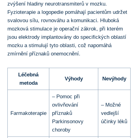
zvýšení⁣ hladiny neurotransmiterů v mozku.
Fyzioterapie a logopedie pomáhají pacientům udržet⁢
svalovou⁣ sílu, rovnováhu a komunikaci. Hluboká
⁤mozková stimulace ⁣je operační zákrok, při kterém‍
jsou elektrody ‌implantovány do specifických oblastí
mozku a ​stimulují tyto​ oblasti, což ‍napomáhá
zmírnění ​příznaků onemocnění.
Léčebná
Výhody
Nevýhody
metoda
– Pomoc při
ovlivňování
– Možné
Farmakoterapie
‌příznaků
vedlejší
⁤Parkinsonovy
účinky léků
choroby