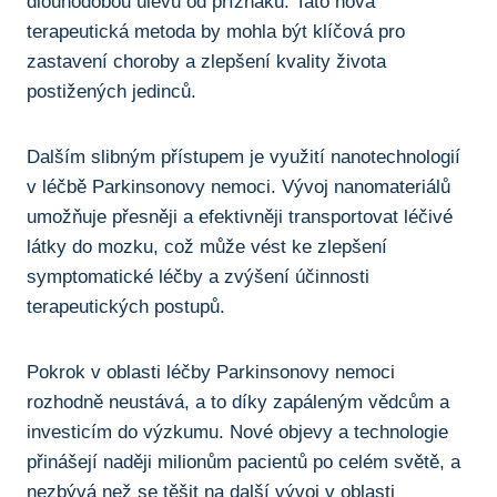
⁢dlouhodobou úlevu od příznaků. Tato nová
terapeutická metoda by ⁢mohla být⁢ klíčová​ pro
zastavení ‌choroby ‍a zlepšení kvality života
postižených‍ jedinců.
Dalším ‍slibným‍ přístupem ⁤je využití nanotechnologií⁢
v léčbě ⁤Parkinsonovy nemoci. Vývoj nanomateriálů
umožňuje⁣ přesněji a ​efektivněji ‍transportovat ​léčivé
látky ‌do mozku, což‌ může vést ke zlepšení
symptomatické léčby a zvýšení účinnosti
terapeutických​ postupů.
Pokrok ⁣v oblasti⁢ léčby⁣ Parkinsonovy nemoci
rozhodně neustává,‍ a to díky⁢ zapáleným ⁣vědcům a⁣
investicím do výzkumu. Nové objevy a technologie⁤
přinášejí‌ naději milionům ‍pacientů po celém⁣ světě, a
nezbývá ​než se těšit ⁢na ​další ‌vývoj v oblasti