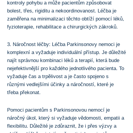
kontroly ​pohybu ‌a může pacientům způsobovat‍
bolest, ⁢třes, rigiditu ‌a nekoordinovanost. Léčba je
zaměřena na ⁣minimalizaci těchto ⁢obtíží⁢ pomocí‌ léků,
fyzioterapie, rehabilitace a chirurgických zákroků.
3. Náročnost léčby: Léčba Parkinsonovy nemoci ​je
komplexní ⁣a ​vyžaduje individuální přístup.⁣ Je​ důležité
najít ​správnou ‌kombinaci léků a terapií, která⁣ bude
nejefektivnější‌ pro každého jednotlivého⁢ pacienta. ⁢To
vyžaduje čas a trpělivost a je často spojeno s
různými vedlejšími‌ účinky a náročností, které‌ je
⁤třeba překonat.
Pomoci pacientům s Parkinsonovou⁢ nemocí​ je
‌náročný⁤ úkol, ⁢který si vyžaduje ‍vědomosti, empatii a‍
flexibilitu. Důležité‍ je zdůraznit, že ⁣i přes ‍výzvy ​a