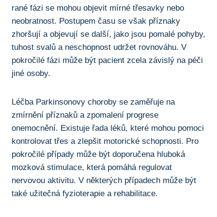
rané fázi se mohou objevit mírné třesavky ‍nebo​
neobratnost. Postupem‌ času se však příznaky
zhoršují a objevují se‌ další, jako jsou ⁢pomalé pohyby,⁢
tuhost svalů a‍ neschopnost udržet ⁢rovnováhu.‌ V⁤
pokročilé fázi může⁤ být pacient ⁤zcela závislý na​ péči
jiné osoby.
Léčba Parkinsonovy choroby se zaměřuje na⁤
zmírnění příznaků a ⁣zpomalení progrese
onemocnění.⁤ Existuje řada ​léků, které mohou ⁣pomoci
kontrolovat ⁣třes a zlepšit‍ motorické schopnosti. Pro
pokročilé případy může být doporučena⁣ hluboká​
mozková‌ stimulace, ‍která pomáhá​ regulovat‌
nervovou‍ aktivitu. V některých ‌případech může být
také užitečná fyzioterapie a rehabilitace.