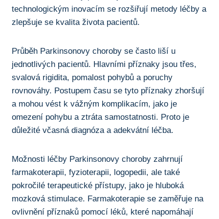
technologickým ​inovacím se⁣ rozšiřují metody ​léčby a‍
zlepšuje se⁤ kvalita života pacientů.
Průběh Parkinsonovy choroby se často liší u
jednotlivých⁤ pacientů. Hlavními příznaky jsou třes,
svalová rigidita,‍ pomalost pohybů⁢ a poruchy‌
rovnováhy.‌ Postupem času se tyto ‌příznaky zhoršují
a mohou ​vést k vážným komplikacím, jako je
omezení pohybu a ztráta ​samostatnosti. ​Proto⁤ je
důležité včasná⁣ diagnóza a adekvátní ‌léčba.
Možnosti léčby Parkinsonovy⁣ choroby zahrnují
farmakoterapii, ⁣fyzioterapii, logopedii,‍ ale‍ také
pokročilé terapeutické přístupy, jako je hluboká
mozková stimulace.⁢ Farmakoterapie se​ zaměřuje na
ovlivnění ‌příznaků⁤ pomocí ​léků, které napomáhají ​