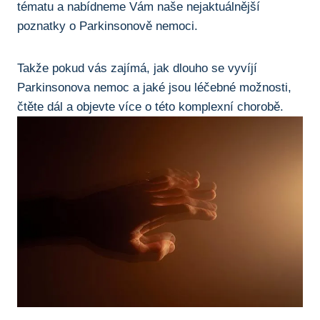
tématu a nabídneme Vám naše‌ nejaktuálnější
poznatky⁢ o Parkinsonově nemoci.
Takže⁣ pokud vás zajímá, jak dlouho‍ se vyvíjí
‌Parkinsonova⁣ nemoc a jaké jsou léčebné možnosti,‌
čtěte dál a objevte více o této⁣ komplexní​ chorobě.