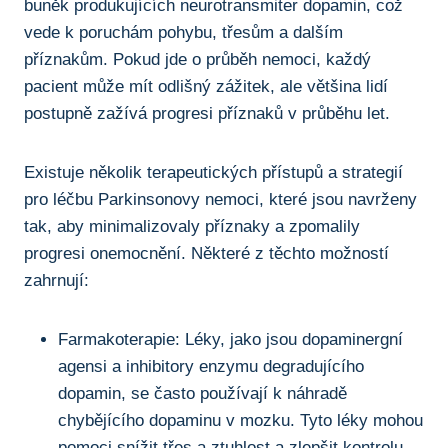
buněk produkujících neurotransmiter⁢ dopamin, což
vede k poruchám pohybu, ‌třesům ‍a ‌dalším​
příznakům. Pokud jde o průběh nemoci, každý‌
pacient může mít odlišný zážitek, ale většina lidí
postupně zažívá progresi příznaků v ⁤průběhu let.
Existuje několik ⁢terapeutických přístupů a strategií
pro léčbu Parkinsonovy ⁢nemoci,​ které jsou navrženy
tak, aby minimalizovaly​ příznaky a zpomalily‍
progresi⁣ onemocnění. ‍Některé z těchto možností
zahrnují:
Farmakoterapie: Léky, jako jsou dopaminergní
agensi ‌a⁤ inhibitory enzymu degradujícího
⁤dopamin,‍ se⁤ často ​používají ⁢k náhradě
chybějícího dopaminu​ v mozku. Tyto léky mohou
⁣pomoci ⁤snížit ⁣třes ⁣a ztuhlost a zlepšit kontrolu