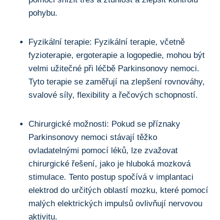
pohybu.
Fyzikální terapie: Fyzikální terapie, včetně
‍fyzioterapie, ergoterapie a logopedie, mohou ‍být
velmi užitečné při léčbě Parkinsonovy nemoci.
⁢Tyto terapie se zaměřují na zlepšení rovnováhy,
svalové síly, flexibility a⁤ řečových schopností.
Chirurgické možnosti: Pokud ⁢se příznaky
Parkinsonovy nemoci stávají těžko
ovladatelnými pomocí léků, ⁤lze ‌zvažovat
chirurgické řešení, jako⁣ je hluboká ‌mozková
⁤stimulace. Tento postup spočívá v​ implantaci
⁣elektrod do⁣ určitých oblastí mozku, které pomocí
malých elektrických impulsů‍ ovlivňují nervovou
aktivitu.