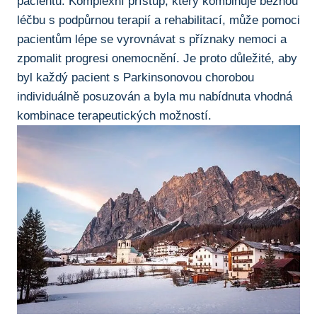
pacientů. Komplexní přístup, který ⁤kombinuje⁤ běžnou
léčbu s⁣ podpůrnou terapií ​a rehabilitací, může pomoci
pacientům lépe ⁢se vyrovnávat s příznaky nemoci a‌
zpomalit ‍progresi ⁢onemocnění. Je‌ proto důležité, aby
byl ​každý‍ pacient s Parkinsonovou ‌chorobou⁤
individuálně⁢ posuzován a byla mu nabídnuta​ vhodná
kombinace terapeutických možností.