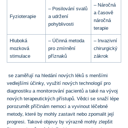
– Náročná
– Posilování svalů
a časově
Fyzioterapie
a udržení
náročná
⁢pohyblivosti
terapie
Hluboká
– Účinná metoda
– Invazivní
mozková
pro zmírnění
chirurgický
stimulace
příznaků
⁤zákrok
⁤ se ⁢zaměřují ⁢na hledání nových‌ léků s ⁣menšími
vedlejšími účinky, využití ⁤nových technologií ⁢pro
‍diagnostiku a ⁤monitorování pacientů a také ⁤na vývoj
⁤nových ​terapeutických ​přístupů. Vědci se snaží lépe
porozumět příčinám nemoci a vyvinout léčebné
metody, které ​by mohly zastavit nebo zpomalit její
progresi. Takové objevy by ​výrazně ⁤mohly zlepšit