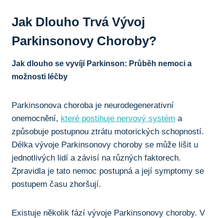
Jak​ Dlouho⁣ Trvá ‌vývoj
‌Parkinsonovy Choroby?
Jak dlouho se ‍vyvíjí Parkinson: Průběh nemoci‍ a
možnosti léčby
Parkinsonova choroba je ⁣neurodegenerativní
onemocnění,​
které postihuje nervový systém
a
způsobuje postupnou⁢ ztrátu motorických schopností.
‍Délka vývoje Parkinsonovy‌ choroby⁢ se může lišit u
jednotlivých lidí a​ závisí na ⁢různých faktorech.
Zpravidla je tato nemoc postupná ‍a⁤ její ⁣symptomy‍ se​
postupem⁤ času zhoršují.
Existuje několik fází vývoje Parkinsonovy​ choroby. V