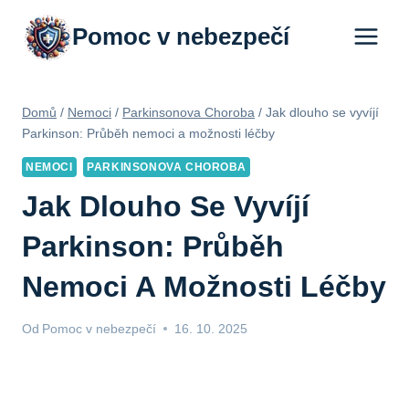
Přeskočit
Pomoc v nebezpečí
na
obsah
Domů
/
Nemoci
/
Parkinsonova Choroba
/
Jak dlouho se vyvíjí
Parkinson: Průběh nemoci a možnosti léčby
NEMOCI
PARKINSONOVA CHOROBA
Jak Dlouho Se Vyvíjí
Parkinson: Průběh
Nemoci A Možnosti Léčby
Od
Pomoc v nebezpečí
16. 10. 2025