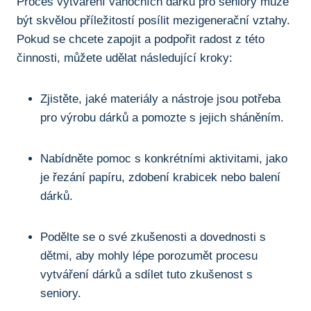
Proces‌ vytváření vánočních dárků pro seniory může
být⁤ skvělou příležitostí posílit mezigenerační‍ vztahy.
Pokud se chcete zapojit a​ podpořit⁤ radost z této
činnosti, můžete ⁣udělat následující⁤ kroky:
Zjistěte, jaké‍ materiály a nástroje jsou​ potřeba
pro výrobu ​dárků a pomozte s jejich sháněním.
Nabídněte⁣ pomoc s konkrétními aktivitami, jako
je řezání papíru, zdobení krabicek nebo balení
‍dárků.
Podělte se o své⁣ zkušenosti a dovednosti s
dětmi, aby mohly lépe porozumět procesu
vytváření dárků⁢ a ⁢sdílet tuto zkušenost s
seniory.