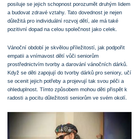
posiluje se jejich schopnost porozumět druhým lidem
a budovat ‌zdravé‌ vztahy.‌ Tato dovednost je nejen
⁤důležitá pro individuální rozvoj dětí, ale má také
pozitivní dopad⁤ na celou⁣ společnost ⁤jako ⁢celek.
Vánoční období‍ je skvělou příležitostí, jak podpořit
empatii a ​vnímavost dětí​ vůči seniorům
prostřednictvím tvorby a darování vánočních dárků.
Když se děti zapojují do tvorby dárků ⁤pro seniory,‍ učí
se ocenit jejich potřeby a projevují tak svou péči ⁢a
ohleduplnost. Tímto⁢ způsobem ⁢mohou děti přispět k
⁢radosti a pocitu důležitosti seniorům ve​ svém okolí.