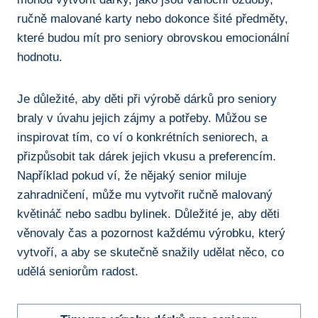
ručně malované karty nebo dokonce šité předměty,
které budou ⁤mít pro seniory obrovskou ⁣emocionální
⁣hodnotu.
Je důležité, aby děti ‌při ⁣výrobě dárků pro seniory
braly ⁢v úvahu jejich zájmy a potřeby. Můžou se
inspirovat tím, ‌co ví o ⁢konkrétních seniorech,‌ a
přizpůsobit tak dárek jejich vkusu a preferencím.
Například pokud ví, že nějaký senior miluje
⁢zahradničení, může‍ mu vytvořit ručně malovaný
květináč nebo ‍sadbu bylinek. Důležité je, aby děti
věnovaly čas ​a pozornost ​každému výrobku, který⁢
vytvoří, a aby se skutečně snažily‍ udělat něco, co
udělá seniorům radost.