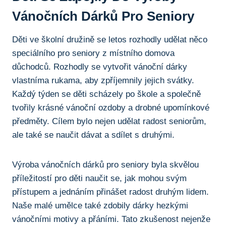
Vánočních ⁤dárků Pro Seniory
Děti ve školní družině se letos rozhodly udělat něco
speciálního pro seniory z místního domova‌
důchodců. Rozhodly se vytvořit vánoční​ dárky
vlastníma rukama, aby zpříjemnily jejich svátky.
Každý týden ​se děti scházely po škole ‌a společně
tvořily krásné vánoční ⁢ozdoby a drobné‍ upomínkové
předměty. Cílem bylo nejen udělat radost ‌seniorům,
ale také se naučit dávat ‍a sdílet​ s druhými.
Výroba vánočních dárků⁤ pro ⁢seniory⁤ byla ​skvělou
příležitostí pro děti‍ naučit ⁤se, jak mohou svým
přístupem a jednáním přinášet radost druhým ⁢lidem.
Naše malé umělce také zdobily ‌dárky ​hezkými
vánočními motivy a přáními.‌ Tato zkušenost nejenže