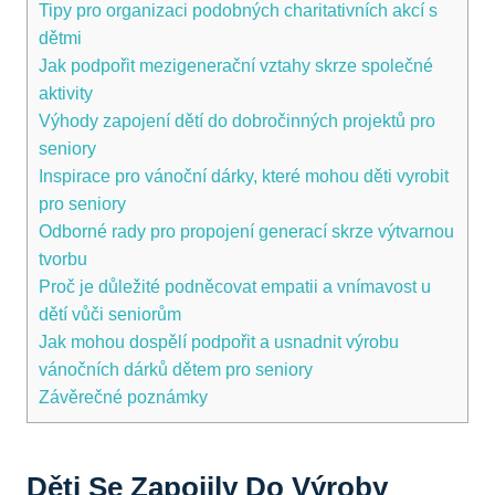
Tipy pro organizaci podobných charitativních akcí s
dětmi
Jak podpořit⁢ mezigenerační vztahy​ skrze⁢ společné
aktivity
Výhody​ zapojení dětí do dobročinných⁢ projektů pro
seniory
Inspirace pro ⁤vánoční dárky, které mohou děti⁣ vyrobit
pro ‌seniory
Odborné rady pro propojení generací skrze výtvarnou
‌tvorbu
Proč je důležité podněcovat empatii a‌ vnímavost u
dětí ⁤vůči seniorům
Jak mohou​ dospělí ⁣podpořit a ⁣usnadnit výrobu
vánočních dárků dětem⁢ pro ​seniory
Závěrečné poznámky
Děti Se Zapojily Do⁢ Výroby