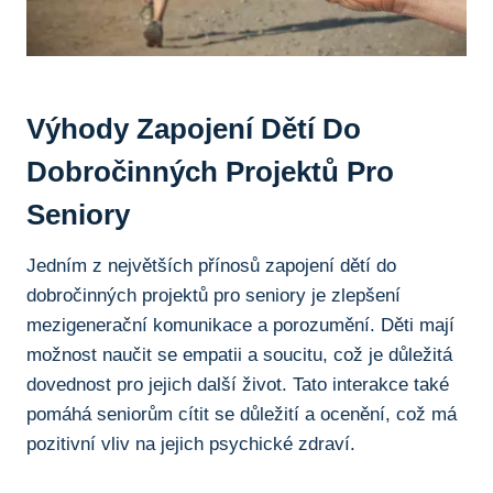
Výhody​ Zapojení Dětí Do
Dobročinných⁢ Projektů Pro
Seniory
Jedním z největších​ přínosů zapojení dětí do
dobročinných projektů pro seniory ‌je ⁣zlepšení
mezigenerační komunikace ‍a ⁢porozumění. Děti mají
možnost naučit se empatii a soucitu, což⁣ je ⁤důležitá
dovednost pro ⁤jejich další⁤ život. Tato​ interakce ‍také
pomáhá seniorům ⁣cítit se důležití⁣ a ocenění, což má
⁤pozitivní vliv na‍ jejich psychické ⁢zdraví.