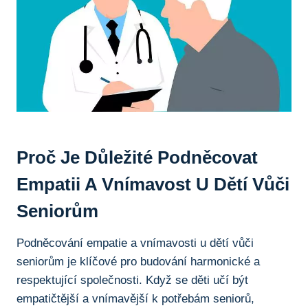
Proč Je Důležité Podněcovat
Empatii A‌ Vnímavost U Dětí ⁤vůči
Seniorům
Podněcování empatie a vnímavosti u dětí vůči
seniorům ⁤je klíčové pro budování harmonické a
respektující ⁣společnosti. Když se děti učí být⁢
empatičtější a vnímavější k potřebám seniorů,