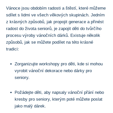
Vánoce jsou‍ obdobím​ radosti a štěstí, ​které ‌můžeme
sdílet s lidmi ve všech věkových skupinách. ​Jedním
z krásných způsobů, jak propojit generace a přinést⁣
radost do života ⁤seniorů, je zapojit děti do ⁢tvůrčího
⁣procesu výroby ⁢vánočních ​dárků. Existuje ‍několik
způsobů, jak se můžete podílet na ​této krásné
tradici:
Zorganizujte workshopy ⁤pro děti,⁢ kde si mohou
vyrobit vánoční dekorace ⁢nebo dárky pro
seniory.
Požádejte děti, aby napsaly ‍vánoční‌ přání nebo‍
kresby pro seniory, kterým poté ⁤můžete poslat
jako malý dárek.