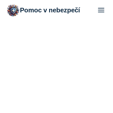
Přeskočit
Pomoc v nebezpečí
na
obsah