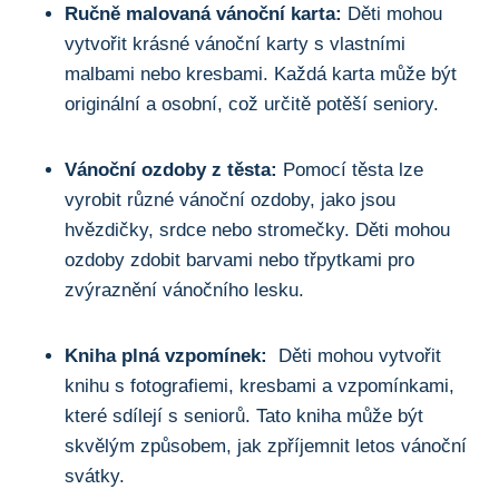
Ručně malovaná vánoční karta:
Děti mohou
⁢vytvořit krásné vánoční karty⁤ s​ vlastními
malbami nebo‌ kresbami. ⁣Každá karta může být
originální ⁣a osobní, což určitě potěší seniory.
Vánoční ozdoby z‌ těsta:
Pomocí těsta ‌lze
vyrobit různé vánoční ⁤ozdoby, jako ⁤jsou
hvězdičky,​ srdce nebo stromečky. Děti mohou​
ozdoby⁢ zdobit barvami nebo⁢ třpytkami pro
zvýraznění vánočního lesku.
Kniha plná vzpomínek:
⁢ Děti mohou vytvořit‍
knihu s fotografiemi,‌ kresbami a vzpomínkami,
které sdílejí s seniorů. Tato kniha ‍může⁤ být
skvělým způsobem, ​jak zpříjemnit letos vánoční
svátky.