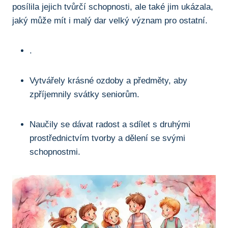
posílila ⁣jejich tvůrčí schopnosti, ale také ⁣jim ⁤ukázala,
jaký může mít i ⁢malý dar ⁢velký význam pro ostatní.
.
Vytvářely ‍krásné ozdoby a​ předměty, aby⁣
zpříjemnily svátky‌ seniorům.
Naučily se dávat radost a⁢ sdílet s⁢ druhými​
prostřednictvím tvorby a dělení se svými
schopnostmi.