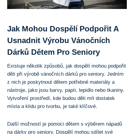
Jak Mohou​ Dospělí ⁣podpořit A
⁣usnadnit Výrobu Vánočních
Dárků Dětem⁢ Pro ​seniory
Existuje několik způsobů, jak dospělí ​mohou podpořit
děti​ při výrobě vánočních ⁢dárků‌ pro seniory. Jedním
z nich je⁣ poskytnout ⁣dětem potřebné materiály a
nástroje, jako jsou barvy, papír, lepidlo nebo tkaniny.‍
Vytvoření prostředí, kde‍ budou děti mít dostatek
‍místa a klidu⁣ pro tvorbu, je také klíčové.
Další možností je pomoci dětem s výběrem nápadů
na dárky⁣ pro ⁣seniory.‌ Dospělí mohou sdílet své