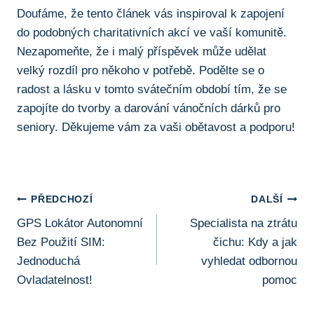
Doufáme, že tento článek ​vás inspiroval k zapojení
do podobných charitativních akcí⁣ ve vaší komunitě.
Nezapomeňte, že i malý příspěvek​ může udělat ​
velký rozdíl pro někoho⁢ v potřebě. Podělte se o
radost a lásku v tomto svátečním období tím, že se
zapojíte do tvorby ⁤a darování vánočních dárků pro
seniory. Děkujeme vám za vaši obětavost a ‍podporu!
Navigace
PŘEDCHOZÍ
DALŠÍ
GPS Lokátor Autonomní
Specialista na ztrátu
Pro
Bez Použití SIM:
čichu: Kdy a jak
Příspěvek
Jednoduchá
vyhledat odbornou
Ovladatelnost!
pomoc