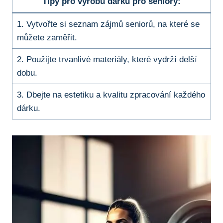
Tipy pro výrobu‌ dárků pro seniory:
1.‍ Vytvořte si seznam zájmů seniorů,‍ na které se
můžete zaměřit.
2. Použijte trvanlivé materiály,‍ které vydrží ‍delší‌
dobu.
3. Dbejte‍ na estetiku⁤ a kvalitu zpracování každého​
dárku.