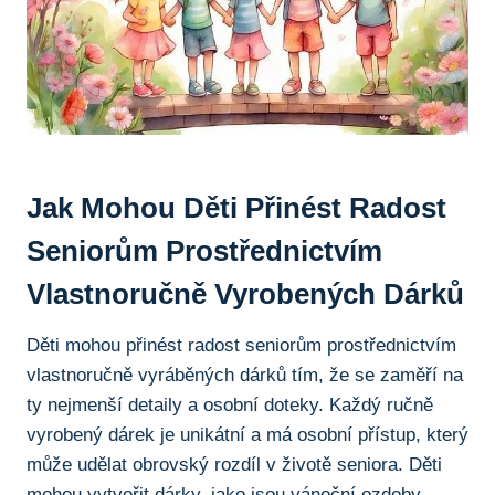
Jak Mohou Děti Přinést Radost
Seniorům Prostřednictvím
Vlastnoručně‍ Vyrobených Dárků
Děti ‌mohou přinést radost seniorům prostřednictvím
vlastnoručně⁢ vyráběných dárků tím, že se zaměří na
ty nejmenší ⁣detaily ⁤a osobní doteky. Každý ručně
vyrobený dárek⁢ je unikátní‍ a ‌má osobní přístup,⁢ který
může udělat ‌obrovský rozdíl v životě seniora. ​Děti
mohou‍ vytvořit dárky, jako jsou‌ vánoční ozdoby,