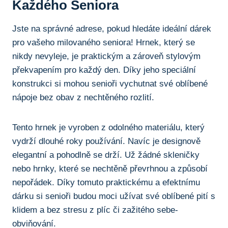
Každého Seniora
Jste ⁤na správné adrese,​ pokud ⁢hledáte ideální dárek
pro⁤ vašeho⁢ milovaného seniora!‍ Hrnek, který se
nikdy​ nevyleje, je praktickým a zároveň stylovým
překvapením pro každý⁢ den. ‌Díky ‌jeho speciální
konstrukci si mohou⁣ senioři vychutnat své oblíbené
nápoje bez obav z nechtěného rozlití.
Tento hrnek ‍je vyroben⁣ z odolného materiálu, ‍který‍
vydrží dlouhé roky používání. Navíc je designově
elegantní a⁢ pohodlně⁤ se⁤ drží. Už​ žádné⁢ skleničky
nebo ⁤hrnky, které se nechtěně⁢ převrhnou a způsobí
nepořádek. Díky tomuto ⁤praktickému a efektnímu
dárku⁣ si senioři⁤ budou moci užívat⁣ své oblíbené pití s
‍klidem a‌ bez stresu z plíc ‌či zažitého ​sebe-
obviňování.