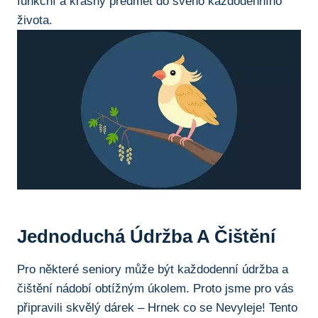
funkční a krásný​ předmět do svého každodenního
života.
Jednoduchá⁣ Údržba A ⁣čištění
Pro některé seniory může⁣ být každodenní údržba⁤ a
čištění nádobí obtížným úkolem. Proto jsme⁢ pro‍ vás⁤
připravili skvělý dárek – ‌Hrnek co se Nevyleje! Tento‍