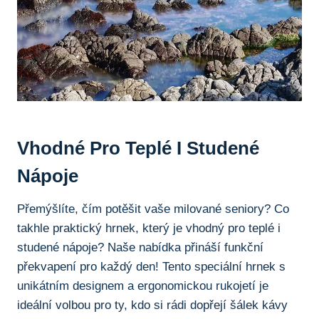
Vhodné Pro ‍teplé ‍i​ Studené
Nápoje
Přemýšlíte, čím potěšit vaše milované⁤ seniory? Co
takhle praktický hrnek,⁤ který⁢ je ‍vhodný pro⁣ teplé i
studené nápoje? Naše nabídka přináší funkční
překvapení pro každý ​den! Tento speciální hrnek ⁢s
unikátním designem a ergonomickou rukojetí je
ideální volbou ⁤pro ty, kdo si ‌rádi dopřejí šálek kávy