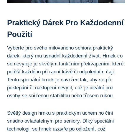
Praktický Dárek Pro Každodenní
Použití
Vyberte pro‍ svého⁤ milovaného seniora praktický
⁣dárek, který mu usnadní každodenní život. Hrnek ⁤co
se nevyleje je skvělým funkčním překvapením, které
potěší každého při ​ranní kávě ⁢či odpoledním čaji.
⁢Tento speciální​ hrnek ‍je navržen⁢ tak, aby se při
poklepání‍ či⁤ naklopení nevylil, což je‌ ideální ⁢pro
osoby se sníženou stabilitou nebo⁣ třesem rukou.
Světlý design⁢ hrnku s praktickým uchem ho činí
snadno ‍ovladatelným pro seniory. Díky speciální
technologii se hrnek uzavře po odložení, což