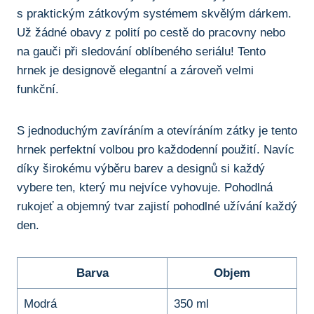
s ⁤praktickým zátkovým systémem skvělým ​dárkem.
Už⁤ žádné ​obavy ‍z polití po cestě do pracovny nebo
⁣na gauči při sledování oblíbeného seriálu! Tento‌
hrnek ⁣je designově elegantní a zároveň velmi
funkční.
S‌ jednoduchým zavíráním a otevíráním zátky je tento
hrnek perfektní volbou pro⁤ každodenní použití. Navíc⁣
díky širokému ⁣výběru barev ‍a designů si každý
vybere ⁤ten, ‌který mu nejvíce vyhovuje. Pohodlná
rukojeť a objemný tvar zajistí pohodlné užívání ⁢každý
den.
Barva
Objem
Modrá
350 ml