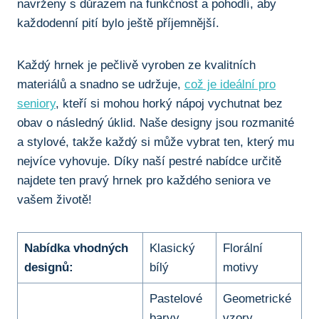
navrženy s důrazem na funkčnost a pohodlí, aby
každodenní pití bylo ještě příjemnější.
Každý hrnek ‍je pečlivě vyroben​ ze kvalitních
materiálů ⁤a snadno se ‍udržuje,
což je ideální pro
seniory
, ⁢kteří⁣ si ⁤mohou horký⁢ nápoj vychutnat bez
⁣obav ​o‌ následný úklid. Naše designy ⁣jsou ⁤rozmanité
a‍ stylové,⁢ takže každý⁣ si⁤ může vybrat ten, který ​mu⁢
nejvíce vyhovuje. Díky naší pestré⁣ nabídce určitě
najdete ten pravý hrnek pro každého seniora ve⁢
vašem životě!
Nabídka vhodných
Klasický
Florální
designů:
bílý
motivy
Pastelové ​
Geometrické
barvy
vzory