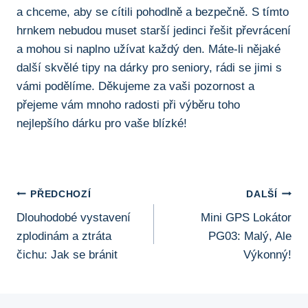
a‌ chceme, aby se ⁤cítili pohodlně ‍a ⁣bezpečně. S tímto⁣
hrnkem nebudou muset starší jedinci řešit⁢ převrácení
a mohou ⁤si​ naplno ⁢užívat každý den. ‌Máte-li nějaké
další skvělé tipy⁣ na dárky pro seniory,‌ rádi ⁢se⁢ jimi s
⁤vámi‌ podělíme. Děkujeme za‍ vaši pozornost a
přejeme vám mnoho radosti ⁣při‍ výběru toho
⁢nejlepšího dárku pro vaše blízké!
Navigace
PŘEDCHOZÍ
DALŠÍ
Dlouhodobé vystavení
Mini GPS Lokátor
Pro
zplodinám a ztráta
PG03: Malý, Ale
Příspěvek
čichu: Jak se bránit
Výkonný!