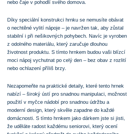
nebo čaje ‍v pohodlí svého domova.
Díky speciální ‍konstrukci⁤ hrnku ⁤se nemusíte obávat
o nechtěné vylití nápoje – je navržen tak, aby ⁤zůstal
stabilní i při ⁤nešikovných​ pohybech. Navíc je vyroben
z⁢ odolného materiálu, který ⁢zaručuje dlouhou
životnost⁣ produktu. S ⁢tímto hrnkem ⁢budou ⁣vaši blízcí⁢
moci nápoj vychutnat po ⁢celý⁤ den – bez obav z​ rozlití‍
nebo ochlazení příliš brzy.
Nezapomeňte ⁤na praktické detaily, které tento hrnek
nabízí⁢ – ⁣široký ústí pro snadnou manipulaci, možnost
použití v​ myčce nádobí pro ‍snadnou údržbu a
moderní design, který skvěle zapadne do každé
domácnosti. S tímto‍ hrnkem jako dárkem jste si⁣ jisti,
‌že uděláte radost každému ⁣seniorovi, který ocení