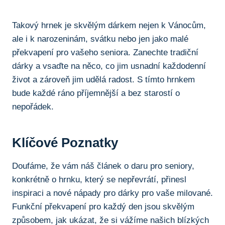
Takový hrnek je​ skvělým dárkem⁢ nejen k Vánocům,
ale‌ i ⁢k⁣ narozeninám, svátku nebo jen jako malé
překvapení pro vašeho seniora. Zanechte tradiční
dárky a‍ vsaďte‍ na něco, co jim ⁤usnadní ⁣každodenní
život‌ a zároveň jim udělá ​radost. S tímto hrnkem⁤
bude ⁢každé ráno příjemnější ⁤a bez starostí o
nepořádek.
Klíčové Poznatky
Doufáme, že vám⁤ náš článek o daru pro‍ seniory,
konkrétně o hrnku, ​který se ‌nepřevrátí, přinesl
inspiraci ⁣a nové nápady pro ⁢dárky pro vaše milované.
Funkční překvapení pro‍ každý den jsou skvělým
⁣způsobem, jak ukázat, že si vážíme našich blízkých ​