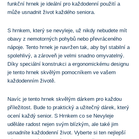
funkční hrnek je‌ ideální pro každodenní použití a
může usnadnit život každého ⁣seniora.
S hrnkem, který se nevyleje, už ⁣nikdy nebudete ⁣mít
obavy ‌z nemotorných pohybů nebo převráceného⁣
nápoje.⁢ Tento hrnek je ​navržen‌ tak, ⁢aby byl stabilní a
spolehlivý, a zároveň je⁢ velmi ‌snadno‍ omyvatelný.
Díky speciální konstrukci a ergonomickému designu
⁢je ⁤tento hrnek​ skvělým⁣ pomocníkem ve vašem
každodenním životě.
Navíc je tento hrnek skvělým dárkem pro každou
⁣příležitost. Bude ​to praktický a užitečný dárek, který
ocení každý senior. S Hrnkem⁤ co⁣ se Nevyleje
uděláte radost nejen svým blízkým, ale také jim
usnadníte každodenní život. ⁣Vyberte si ⁢ten ‌nejlepší