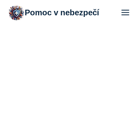
Přeskočit
Pomoc v nebezpečí
na
obsah