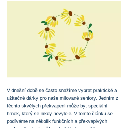
V⁢ dnešní době se ‍často⁤ snažíme​ vybrat praktické a
⁢užitečné dárky pro naše milované seniory. ⁤Jedním⁤ z
těchto skvělých ‍překvapení může být speciální
hrnek, který⁤ se nikdy nevyleje. V tomto článku se
podíváme na ‌několik funkčních‍ a překvapivých