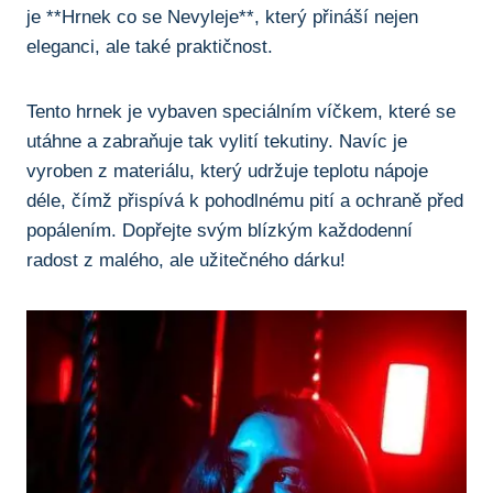
je **Hrnek co se Nevyleje**, který přináší nejen‌
eleganci, ‌ale také ⁤praktičnost.
Tento hrnek⁤ je ‌vybaven speciálním víčkem, ‍které se
utáhne a zabraňuje tak ⁤vylití tekutiny. Navíc ​je
vyroben z materiálu, který udržuje teplotu nápoje
déle, čímž přispívá‍ k ​pohodlnému pití a‌ ochraně před
popálením.‌ Dopřejte svým blízkým⁤ každodenní
radost z malého, ⁣ale ​užitečného dárku!