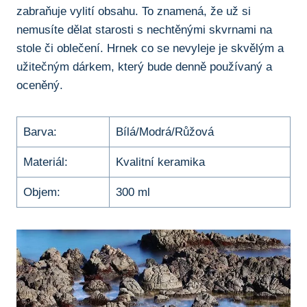
⁢zabraňuje​ vylití obsahu. To ‌znamená, že⁣ už si ​
nemusíte dělat starosti ⁤s nechtěnými skvrnami na
stole či oblečení. ​Hrnek co se nevyleje⁢ je ‍skvělým a
užitečným dárkem, který bude‍ denně používaný ‍a
oceněný.
Barva:
Bílá/Modrá/Růžová
Materiál:
Kvalitní keramika
Objem:
300 ml