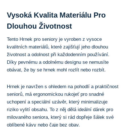
Vysoká Kvalita Materiálu Pro
⁣dlouhou Životnost
Tento Hrnek pro seniory⁤ je vyroben z vysoce
‌kvalitních ‌materiálů,⁣ které ‌zajišťují jeho dlouhou
⁢životnost a odolnost‍ při⁢ každodenním používání.
⁤Díky pevnému a odolnému designu ⁤se nemusíte
obávat, že by se hrnek mohl rozlít ⁣nebo rozbít.
Hrnek je navržen s ohledem na ​pohodlí a praktičnost‌
seniorů, má ergonomickou ⁣rukojeť pro snadné
uchopení a speciální uzávěr, který⁢ minimalizuje
riziko vylití obsahu. To z něj dělá ⁣ideální dárek pro
milovaného seniora, který ‍si rád dopřeje šálek své
oblíbené kávy nebo ⁤čaje bez obav.