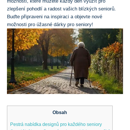
možností,⁤ které můžete každý den‌ využít ⁢pro
zlepšení pohodlí a radost vašich ​blízkých seniorů.
Buďte připraveni ⁤na ​inspiraci⁢ a objevte nové
možnosti pro​ úžasné dárky pro‍ seniory!
Obsah
Pestrá nabídka designů pro‌ každého seniory