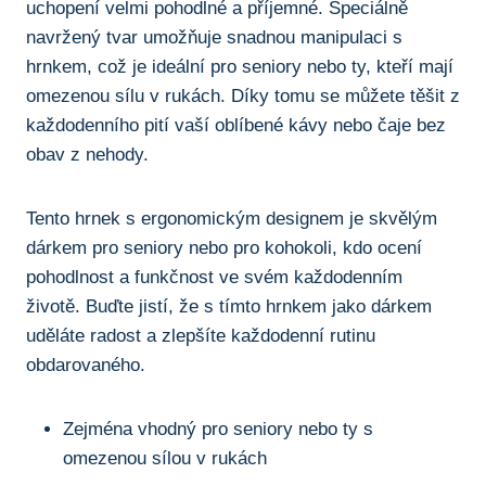
uchopení​ velmi pohodlné a příjemné. ‍Speciálně
⁢navržený tvar umožňuje snadnou manipulaci s
hrnkem, což je ideální pro seniory nebo ty, kteří mají
omezenou sílu v rukách. ‌Díky tomu se⁢ můžete těšit z
každodenního pití​ vaší⁤ oblíbené kávy nebo čaje bez
obav z ⁣nehody.
Tento hrnek s⁣ ergonomickým ⁣designem je skvělým
dárkem pro seniory nebo ‌pro kohokoli, kdo ocení
pohodlnost a ​funkčnost ve svém každodenním​
životě. Buďte jistí, že s⁣ tímto hrnkem jako ⁣dárkem
uděláte⁤ radost a zlepšíte každodenní rutinu
obdarovaného.
Zejména vhodný pro seniory nebo ty s
omezenou sílou⁤ v rukách