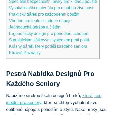
Speciální⁢ bezpečnostní prvky pro klidnou ⁤použití
Vysoká kvalita materiálu pro ⁣dlouhou životnost
Praktický dárek pro každodenní použití
Vhodné pro ‍teplé ‍i​ studené nápoje
Jednoduchá⁣ údržba a ⁣čištění
Ergonomický design pro pohodlné uchopení
S praktickým zátkovým systémem proti polití
Krásný dárek, ‍který potěší každého seniora
Klíčové Poznatky
Pestrá Nabídka Designů Pro‌
Každého Seniory
Nabízíme⁢ širokou škálu designů⁣ hrnků,
které jsou
ideální pro seniory
, kteří si chtějí vychutnat ⁤své⁣
oblíbené nápoje s ⁤pohodlím ⁣a⁣ stylu. ‌Naše ⁢hrnky jsou