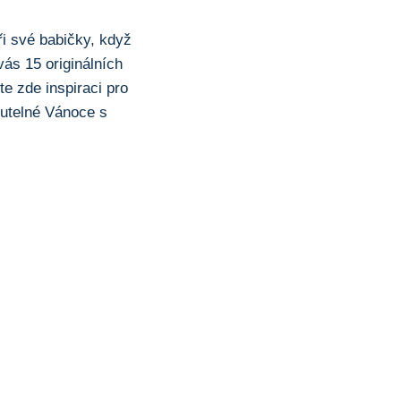
i‌ své‌ babičky, když
vás 15 ⁢originálních
e ⁢zde inspiraci pro
nutelné Vánoce s⁣