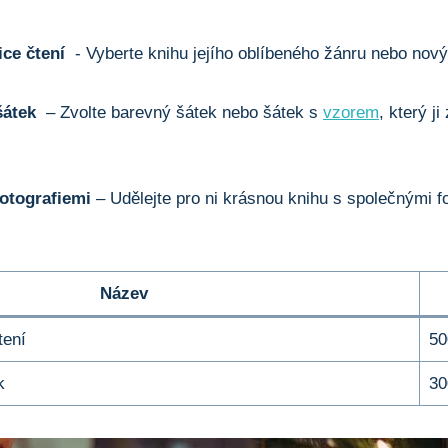
ce ‍čtení
‍ -‌ Vyberte⁣ knihu jejího oblíbeného žánru nebo nový 
šátek
​ – Zvolte barevný šátek nebo šátek ‌s
vzorem
, který ji
fotografiemi
– Udělejte pro ni‍ krásnou knihu​ s společnými ⁢fo
Název
tení
50
k
30