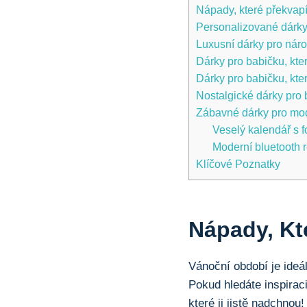
Nápady, ⁤které překvapí
Personalizované dárky
Luxusní dárky pro ⁤nár
Dárky⁤ pro babičku,​ kte
Dárky pro babičku, kter
Nostalgické⁣ dárky ​pr
Zábavné dárky pro mod
Veselý kalendář s f
Moderní bluetooth 
Klíčové‌ Poznatky
Nápady, ⁤kt
Vánoční ⁢období je ideáln
Pokud ⁤hledáte inspirac
které ji jistě nadchnou!