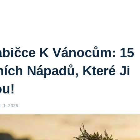
abičce K Vánocům: 15
ních Nápadů, Které Ji
u!
5. 1. 2026