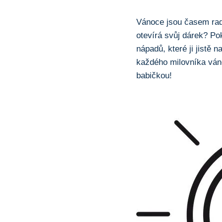
Vánoce⁣ jsou časem rados
otevírá svůj dárek? Poku
nápadů, ​které ji jistě
každého milovníka vánoč
babičkou!