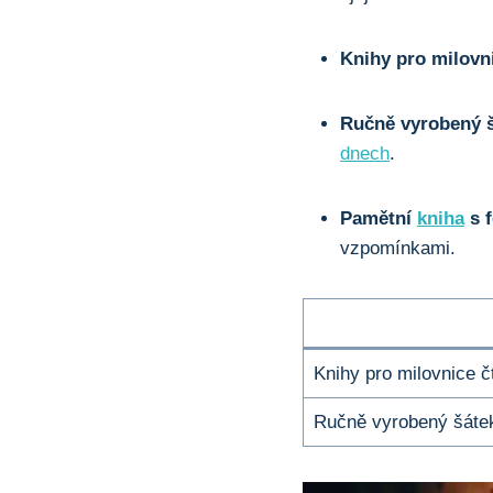
Knihy pro milovni
Ručně​ vyrobený 
dnech
.
Pamětní‍
kniha
⁢s 
vzpomínkami.
Knihy ⁢pro milovnice č
Ručně⁤ vyrobený​ šáte