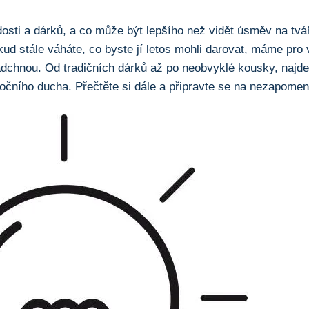
ti a dárků,‍ a co ⁢může být⁣ lepšího než vidět‌ úsměv ⁣na ⁤tvář
d ‌stále⁣ váháte, co byste jí ‍letos mohli darovat, máme⁤ pro ​
 ⁣nadchnou. Od tradičních dárků až po neobvyklé kousky, najdet
ního ducha.‌ Přečtěte si dále ⁢a připravte‍ se na⁤ nezapome