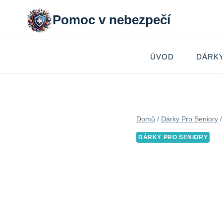
Přeskočit
Pomoc v nebezpečí
na
obsah
ÚVOD
DÁRK
Domů
/
Dárky Pro Seniory
/
DÁRKY PRO SENIORY