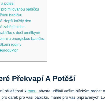
 ‌a potěší
 pro milovanou babičku
očnou ‌babičku
ré zlepší každý⁣ den
é zahřejí ‍srdce
o babičku s duší umělkyně
erní a⁢ energickou babičku
otkami‌ rodiny
reproduktor
eré Překvapí ‌a Potěší
í příležitostí ⁤k​
tomu
, abyste⁣ udělali vašim blízkým ⁢radost 
i pro dárek⁢ pro vaši babičku, máme pro vás‍ připravených 15​