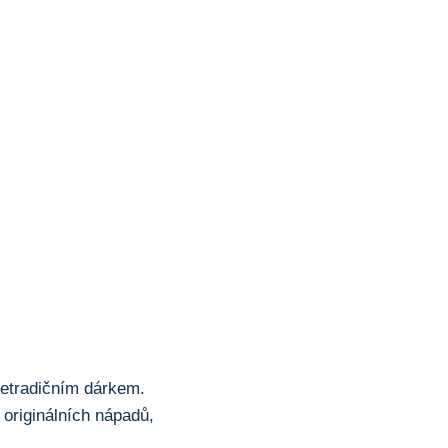
netradičním⁤ dárkem.
 originálních nápadů,