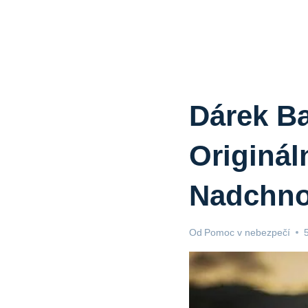
Dárek B
Originál
Nadchno
Od
Pomoc v nebezpečí