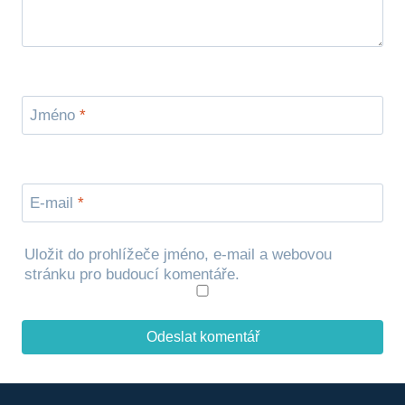
Jméno
*
E-mail
*
Uložit do prohlížeče jméno, e-mail a webovou
stránku pro budoucí komentáře.