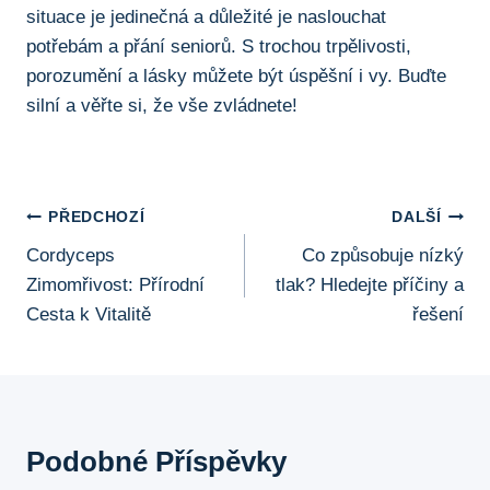
situace je jedinečná a důležité je naslouchat
potřebám a přání seniorů. S trochou trpělivosti,
porozumění a lásky můžete být úspěšní i vy. Buďte
silní a věřte si, že vše zvládnete!
Navigace
PŘEDCHOZÍ
DALŠÍ
Cordyceps
Co způsobuje nízký
Pro
Zimomřivost: Přírodní
tlak? Hledejte příčiny a
Příspěvek
Cesta k Vitalitě
řešení
Podobné Příspěvky