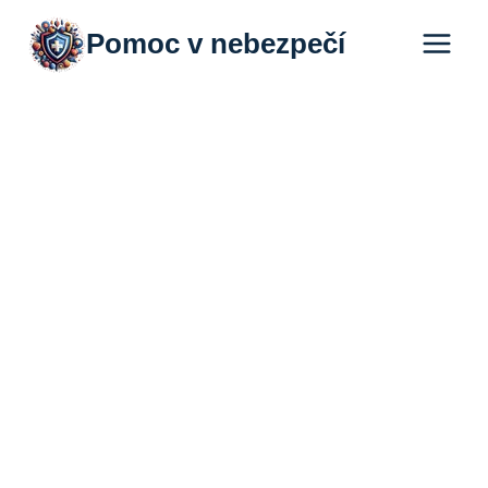
Přeskočit
Pomoc v nebezpečí
na
obsah