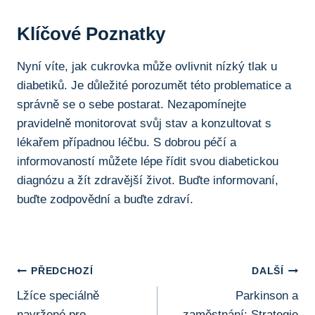
Klíčové Poznatky
Nyní víte, jak cukrovka může ovlivnit nízký tlak u
diabetiků. Je důležité porozumět této problematice a
správně se o sebe postarat. Nezapomínejte
pravidelně monitorovat svůj stav a konzultovat s
lékařem případnou léčbu. S dobrou péčí a
informovaností můžete lépe řídit svou diabetickou
diagnózu a žít zdravější život. Buďte informovaní,
buďte zodpovědní a buďte zdraví.
Navigace
PŘEDCHOZÍ
DALŠÍ
Lžíce speciálně
Parkinson a
Pro
navržené pro
zaměstnání: Strategie