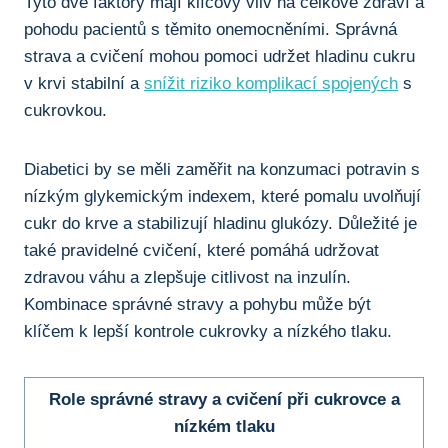
Tyto dvě faktory mají klíčový vliv na celkové zdraví a
pohodu pacientů s těmito onemocněními. Správná
strava a cvičení mohou pomoci udržet hladinu cukru
v krvi stabilní a
snížit riziko komplikací spojených
s
cukrovkou.
Diabetici by se měli zaměřit na konzumaci potravin s
nízkým glykemickým indexem, které pomalu uvolňují
cukr do krve a stabilizují hladinu glukózy. Důležité je
také pravidelné cvičení, které pomáhá udržovat
zdravou váhu a zlepšuje citlivost na inzulín.
Kombinace správné stravy a pohybu může být
klíčem k lepší kontrole cukrovky a nízkého tlaku.
Role správné stravy a cvičení při cukrovce a
nízkém tlaku