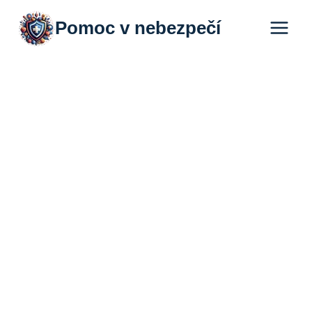
Přeskočit
Pomoc v nebezpečí
na
obsah