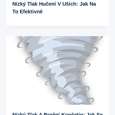
Nízký Tlak Hučení V Uších: Jak Na
To Efektivně
Nízký Tlak A Brnění Končetin: Jak Se