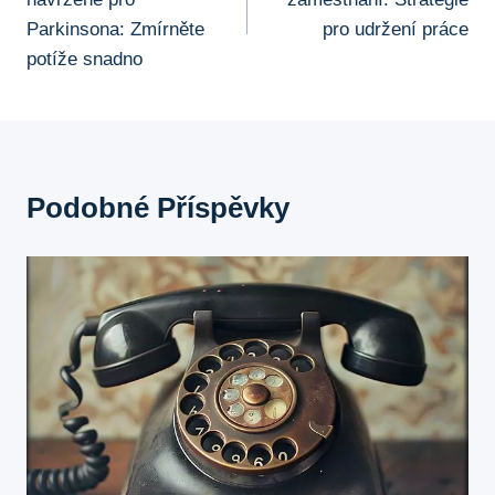
Příspěvek
Parkinsona: Zmírněte
pro udržení práce
potíže snadno
Podobné Příspěvky