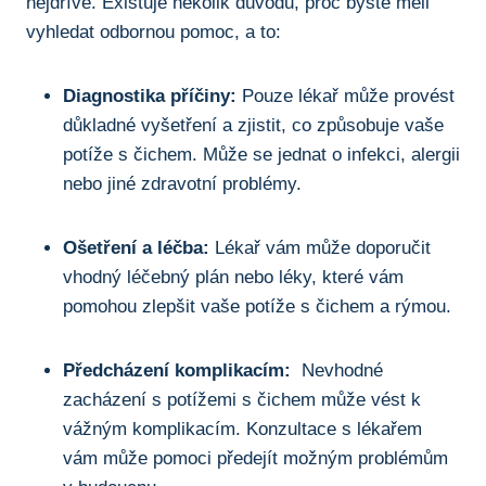
nejdříve. Existuje ⁤několik důvodů, proč byste měli
vyhledat odbornou⁤ pomoc, a to:
Diagnostika ‌příčiny:
Pouze lékař může provést⁣
důkladné vyšetření a zjistit, co způsobuje⁢ vaše
potíže ⁢s čichem. Může se‍ jednat o ⁣infekci, alergii
nebo jiné zdravotní ​problémy.
Ošetření a léčba:
Lékař vám⁢ může doporučit
vhodný léčebný‌ plán nebo ⁢léky, které vám⁤
pomohou ⁣zlepšit​ vaše ‌potíže s ⁢čichem⁢ a rýmou.
Předcházení komplikacím:
‌ Nevhodné
zacházení s potížemi s čichem může vést k
vážným komplikacím. Konzultace s lékařem
vám může⁤ pomoci předejít‍ možným problémům