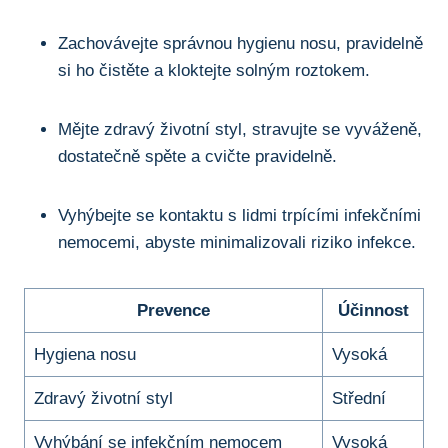
Zachovávejte ⁣správnou hygienu nosu, pravidelně
si ho čistěte a ‌kloktejte solným ​roztokem.
Mějte zdravý životní styl,‍ stravujte se vyváženě,‍
dostatečně spěte a cvičte pravidelně.
Vyhýbejte​ se​ kontaktu‌ s⁤ lidmi trpícími infekčními
nemocemi, abyste‍ minimalizovali ‍riziko infekce.
Prevence
Účinnost
Hygiena⁤ nosu
Vysoká
Zdravý životní styl
Střední
Vyhýbání se infekčním nemocem
Vysoká