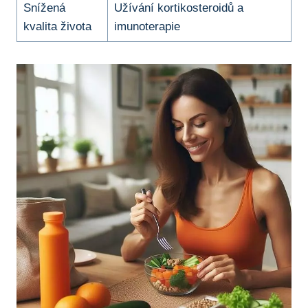
Snížená​
Užívání kortikosteroidů⁤ a
kvalita ​života
imunoterapie