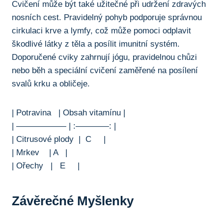
Cvičení může být také⁣ užitečné při udržení zdravých
nosních cest. Pravidelný pohyb podporuje správnou⁢
cirkulaci krve a​ lymfy, což může pomoci odplavit
škodlivé⁣ látky​ z těla a posílit imunitní ‌systém.
Doporučené cviky zahrnují jógu, pravidelnou​ chůzi
nebo běh ​a speciální⁣ cvičení⁢ zaměřené na⁢ posílení
svalů krku ⁢a obličeje.
| Potravina ‍ ⁣ ⁢| Obsah vitamínu |
|‍ ——————​ | :————:⁣ |
| Citrusové ⁢plody ⁢ | ​ C‌ ‍ ⁢ ⁢ ‍ |
| ⁢Mrkev⁤ ​ ⁢ ‍ |⁣ A ​ ​ ⁤|
| Ořechy ⁣ ⁣ | ‌ ⁣ ⁢E ​ ⁣ ‍ ​ |⁤
Závěrečné Myšlenky