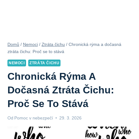
Domů
/
Nemoci
/
Ztráta čichu
/
Chronická rýma a dočasná
ztráta čichu: Proč se to stává
NEMOCI
ZTRÁTA ČICHU
Chronická Rýma A
Dočasná Ztráta Čichu:
Proč Se To Stává
Od
Pomoc v nebezpečí
29. 3. 2026