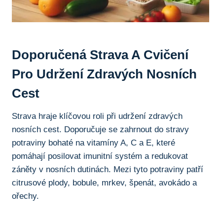
Doporučená Strava ‌a Cvičení
Pro Udržení ‍zdravých Nosních​
Cest
Strava ⁣hraje‍ klíčovou roli při udržení zdravých
nosních⁢ cest. Doporučuje​ se zahrnout do stravy⁣
potraviny ‍bohaté na vitamíny⁢ A,⁢ C a E, které⁣
pomáhají‌ posilovat‌ imunitní ⁤systém a redukovat
záněty v nosních ⁢dutinách. Mezi tyto potraviny patří
citrusové plody, bobule, ⁤mrkev,⁤ špenát, ​avokádo a
ořechy.