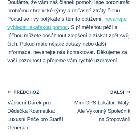
Doufáme, že vám náš článek pomohl ‌lépe porozumět
problému chronické rýmy a dočasné ztráty ​čichu.
Pokud ​se i vy⁤ potýkáte ‍s těmito obtížemi,
neváhejte
vyhledat lékařskou pomoc
.⁤ S přiměřenou péčí a‌
léčbou můžete dosáhnout zlepšení a⁤ získat zpět svůj
čich. Pokud máte nějaké dotazy⁤ nebo další
informace, ⁣neváhejte nás kontaktovat. ‍Děkujeme‌ za
vaši pozornost⁢ a ⁣přejeme vám rychlé uzdravení.
Navigace
PŘEDCHOZÍ
DALŠÍ
Vánoční Dárek pro
Mini GPS Lokátor: Malý,
Pro
Dědečka Kosmetika:
Ale Výkonný Společník
Příspěvek
Luxusní Péče pro Starší
na Stopování!
Generaci!