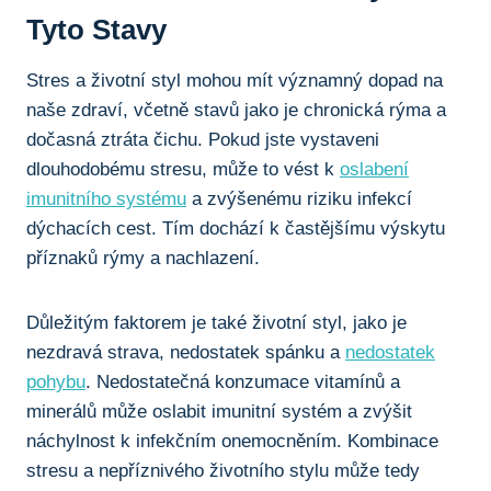
Tyto Stavy
Stres a životní styl mohou mít významný dopad‍ na
⁢naše zdraví, včetně stavů jako ​je chronická ​rýma a
⁤dočasná ztráta čichu. Pokud jste ⁣vystaveni
dlouhodobému​ stresu, ⁣může to vést k
oslabení
imunitního systému
‍ a‌ zvýšenému riziku ⁢infekcí
‍dýchacích ‌cest. ⁣Tím ⁢dochází ‍k častějšímu výskytu
příznaků rýmy a⁣ nachlazení.
Důležitým faktorem ‌je také životní styl, ‌jako je
nezdravá‌ strava, nedostatek ‌spánku ⁤a
nedostatek
pohybu
. Nedostatečná konzumace vitamínů a
minerálů může ⁢oslabit imunitní systém a zvýšit
⁣náchylnost k infekčním onemocněním. ​Kombinace
stresu a nepříznivého životního stylu může tedy​