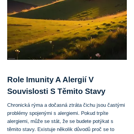
Role ⁣imunity⁢ A ⁣alergií V
Souvislosti S Těmito ‌stavy
Chronická rýma a dočasná ztráta čichu jsou častými
⁣problémy spojenými ‌s alergiemi. ‌Pokud trpíte
⁢alergiemi, může se stát, že⁢ se budete potýkat s
⁣těmito‍ stavy. ⁤Existuje několik důvodů proč ⁢se ⁤to