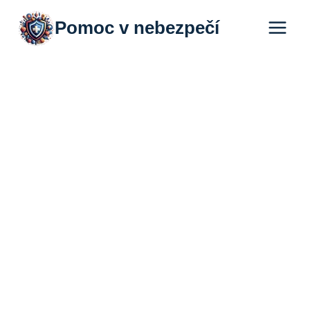
Přeskočit
Pomoc v nebezpečí
na
obsah