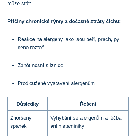
může​ stát:
Příčiny chronické rýmy a dočasné​ ztráty ⁣čichu:
Reakce na⁣ alergeny jako jsou peří, prach, pyl
nebo​ roztoči
Zánět nosní‍ sliznice
Prodloužené vystavení alergenům
Důsledky
Řešení
Zhoršený
Vyhýbání se alergenům a léčba
spánek
antihistaminiky