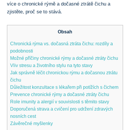
více o⁤ chronické rýmě ​a​ dočasné ztrátě čichu a
zjistěte,‍ proč se to stává.
Obsah
Chronická rýma vs. dočasná ztráta ⁤čichu:⁢ rozdíly​ a
podobnosti
Možné příčiny chronické rýmy‌ a ​dočasné ztráty čichu
Vliv stresu a životního stylu ​na tyto stavy
Jak ‌správně léčit ‌chronickou rýmu a‌ dočasnou ztrátu⁢
čichu
Důležitost konzultace s lékařem při potížích s čichem
Prevence​ chronické rýmy a dočasné ⁤ztráty ⁢čichu
Role ⁣imunity⁢ a ⁣alergií v souvislosti s těmito ‌stavy
Doporučená strava ‌a cvičení pro udržení ‍zdravých
nosních​ cest
Závěrečné myšlenky