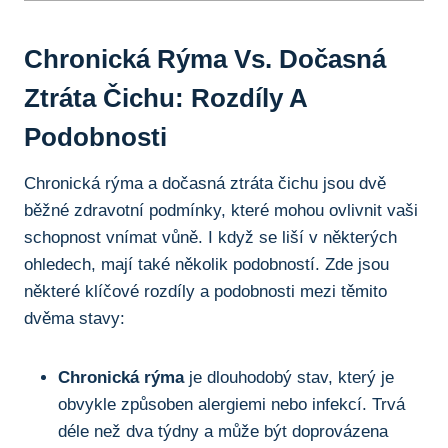
Chronická Rýma Vs. Dočasná
Ztráta ⁤čichu:⁢ Rozdíly​ A
Podobnosti
Chronická rýma a dočasná ztráta čichu jsou dvě‍
běžné⁤ zdravotní ​podmínky, které mohou ovlivnit ⁤vaši
schopnost ​vnímat vůně. I když se⁢ liší v některých
ohledech, mají také⁢ několik podobností. Zde jsou
některé klíčové​ rozdíly‍ a​ podobnosti mezi ⁢těmito
dvěma stavy:
Chronická rýma
je dlouhodobý stav, který je‌
obvykle‌ způsoben alergiemi nebo infekcí.‍ Trvá
déle než dva týdny a může být doprovázena