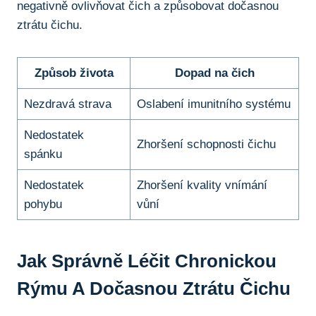
negativně⁤ ovlivňovat čich a ⁣způsobovat‌ dočasnou
ztrátu čichu.
Způsob ‌života
Dopad na čich
Nezdravá strava
Oslabení imunitního systému
Nedostatek
Zhoršení‌ schopnosti ‍čichu
spánku
Nedostatek‌
Zhoršení​ kvality vnímání
pohybu
vůní
Jak ‌správně Léčit ‌chronickou
Rýmu A‌ Dočasnou Ztrátu⁢ Čichu