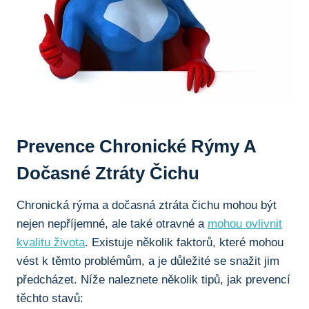
Prevence​ Chronické Rýmy A
Dočasné ⁤ztráty ⁢čichu
Chronická rýma ⁣a dočasná ztráta čichu mohou ‍být
nejen ‌nepříjemné, ‌ale také otravné⁢ a
mohou ovlivnit
kvalitu⁤ života
. Existuje⁤ několik faktorů, které​ mohou
vést k těmto problémům,​ a⁤ je důležité⁢ se⁣ snažit ⁤jim⁣
předcházet. Níže naleznete několik ​tipů, jak prevencí
těchto stavů: