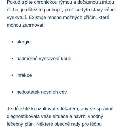
Pokud trpíte chronickou rýmou‍ a dočasnou ztrátou
čichu,‌ je důležité pochopit,⁤ proč se⁢ tyto stavy vůbec ​
vyskytují. Existuje mnoho možných příčin, které
mohou ‌zahrnovat:
alergie
nadměrné vystavení kouři
infekce
nedostatek nosních⁤ cév
Je ​důležité konzultovat​ s lékařem, ‌aby⁣ se ⁢správně‍
diagnostikovala vaše⁣ situace a navrhl vhodný
léčebný plán. Některé‍ obecné rady ⁤pro léčbu