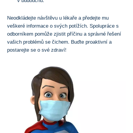
v budoucnu.
Neodkládejte ​návštěvu u⁣ lékaře ⁢a předejte mu
veškeré⁢ informace o svých potížích. Spolupráce ​s‍
odborníkem pomůže zjistit příčinu a správné řešení​
vašich problémů se čichem. Buďte proaktivní a
postarejte se o své zdraví!