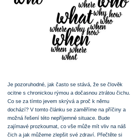
Je pozoruhodné, jak často se stává, že se člověk
ocitne s ​chronickou rýmou a ⁢dočasnou ztrátou čichu.
Co ‍se za tímto jevem​ skrývá a proč k němu
dochází?‌ V tomto článku se zaměříme ⁣na příčiny ‍a
možná řešení této nepříjemné ⁣situace. Bude
⁤zajímavé ⁤prozkoumat,‍ co vše může mít vliv na náš
čich a ⁢jak můžeme ⁢zlepšit své zdraví. Přečtěte si