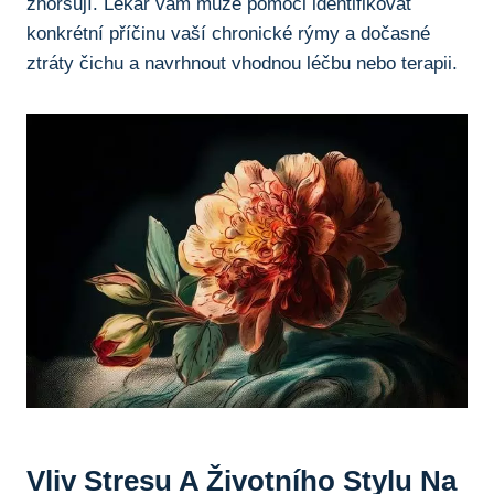
⁣zhoršují. ⁢Lékař vám může pomoci ​identifikovat
konkrétní příčinu⁤ vaší chronické rýmy a dočasné
ztráty čichu a​ navrhnout vhodnou léčbu nebo⁢ terapii.
Vliv Stresu A Životního Stylu ​na