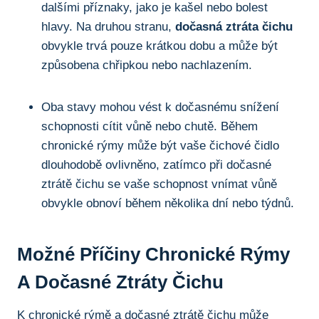
dalšími⁢ příznaky, jako je kašel nebo ‌bolest
hlavy. Na druhou stranu,
dočasná‌ ztráta čichu
‍obvykle trvá pouze ⁤krátkou ​dobu⁤ a může být
způsobena chřipkou ‍nebo⁤ nachlazením.
Oba stavy mohou⁤ vést k dočasnému snížení
schopnosti cítit vůně⁣ nebo⁢ chutě.​ Během
chronické⁢ rýmy může⁤ být ⁢vaše čichové⁢ čidlo
‌dlouhodobě ovlivněno, zatímco při dočasné
ztrátě čichu⁣ se vaše​ schopnost vnímat vůně⁤
obvykle⁢ obnoví‌ během ​několika dní nebo týdnů.
Možné Příčiny Chronické Rýmy‌
A ​dočasné Ztráty Čichu
K chronické rýmě a dočasné ztrátě čichu‌ může