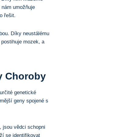
ědy nám umožňuje
 řešit.
obou. Díky neustálému
postihuje mozek, a
y Choroby
určité genetické
ámější geny spojené s
, jsou vědci schopni
 se identifikovat