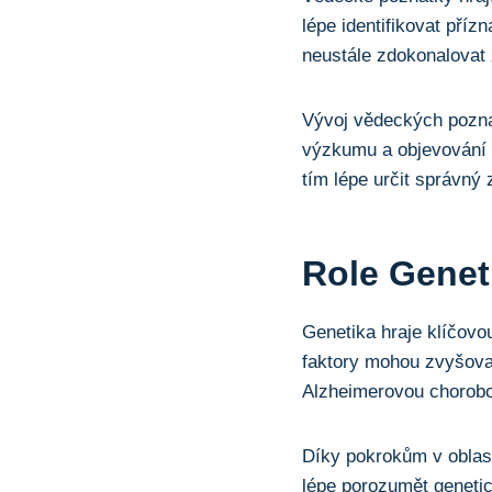
lépe identifikovat příz
neustále zdokonalovat 
Vývoj vědeckých pozna
výzkumu a objevování 
tím lépe určit správný
Role Genet
Genetika hraje klíčovo
faktory mohou zvyšovat
Alzheimerovou chorobo
Díky pokrokům v oblast
lépe porozumět geneti