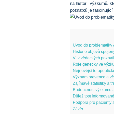
na historii výzkumů, k
poznatků je fascinujíc
Úvod do problematiky 
Historie objevů spoj
Vliv vědeckých poznat
Role genetiky ve výzk
Nejnovější terapeutick
Význam prevence a vč
Zajímavé statistiky a 
Budoucnost výzkumu a 
Důležitost informovan
Podpora pro pacienty a
Závěr