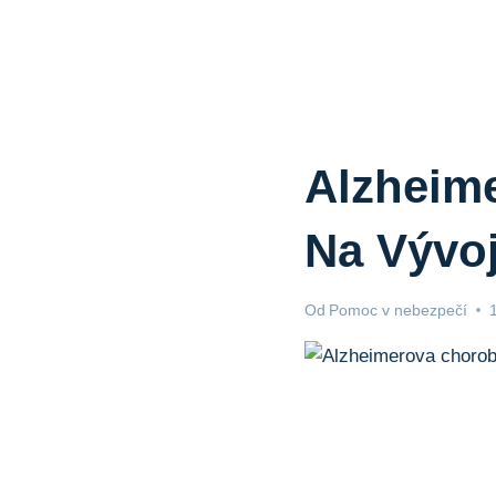
Alzheime
Na Vývo
Od
Pomoc v nebezpečí