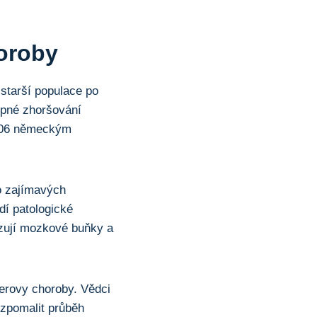
oroby
starší populace po
upné zhoršování
1906 německým
o zajímavých
dí patologické
kozují mozkové buňky a
merovy choroby. Vědci
 zpomalit průběh