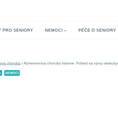
Y PRO SENIORY
NEMOCI
PÉČE O SENIORY
ova choroba
/
Alzheimerova choroba historie: Pohled na vývoj vědeck
A
NEMOCI