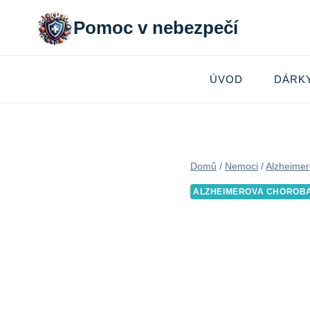
Přeskočit
Pomoc v nebezpečí
na
obsah
ÚVOD
DÁRK
Domů
/
Nemoci
/
Alzheimer
ALZHEIMEROVA CHOROB