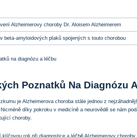
vení Alzheimerovy choroby Dr. Aloisem Alzheimerem
v beta-amyloidových plaků spojených s touto chorobou
kých Poznatků Na Diagnózu 
zkumu je Alzheimerova choroba stále jednou z nejzáhadnějš
Nicméně díky pokroku v medicíně a neurovědě se nám podař
ující choroby.
 klíčovou roli při diagnostice a léčbě Alzheimerovy choro