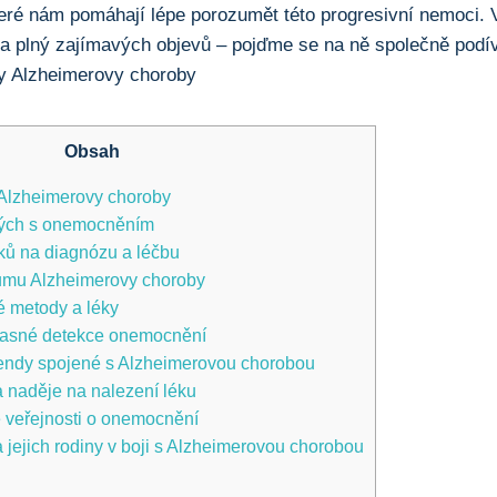
teré nám pomáhají lépe porozumět této progresivní nemoci.
í a plný zajímavých objevů – pojďme se na ně společně podív
Obsah
Alzheimerovy choroby
ených s onemocněním
ků na diagnózu a léčbu
umu Alzheimerovy choroby
é metody a léky
asné detekce onemocnění
trendy spojené s Alzheimerovou chorobou
naděje na nalezení léku
é veřejnosti o onemocnění
 jejich rodiny v boji s Alzheimerovou chorobou