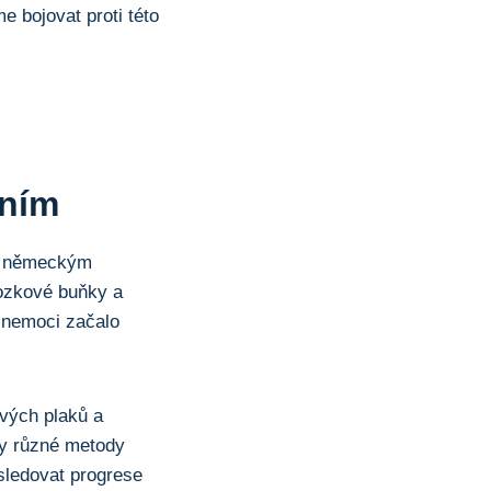
 bojovat proti této
ěním
06 německým
ozkové buňky a
o nemoci začalo
vých plaků a
uty různé metody
sledovat progrese