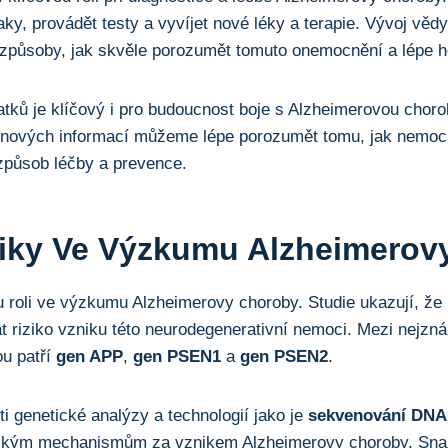
naky, provádět testy a vyvíjet nové léky a terapie. Vývoj v
způsoby, jak skvěle porozumět tomuto onemocnění a lépe ho
tků je klíčový i pro budoucnost boje s Alzheimerovou chor
nových informací můžeme lépe porozumět tomu, jak nemoc 
 způsob léčby a prevence.
iky Ve Výzkumu Alzheimerov
u roli ve výzkumu Alzheimerovy choroby. Studie ukazují, že 
 riziko vzniku této neurodegenerativní nemoci. Mezi nejzn
u patří
gen APP
,
gen PSEN1
a
gen PSEN2
.
i genetické analýzy a technologií jako je
sekvenování DNA
ckým mechanismům za vznikem Alzheimerovy choroby. Snaží