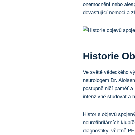
onemocnění nebo alespo
devastující nemoci a z
Historie 
Ve světě vědeckého vý
neurologem Dr. Aloise
postupně ničí paměť a 
intenzivně studovat a hl
Historie objevů spojen
neurofibrilárních klubí
diagnostiky, včetně PE