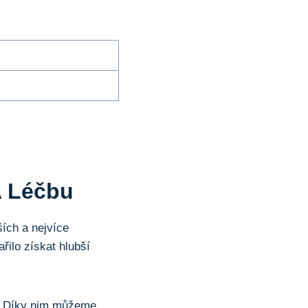
A Léčbu
ích a nejvíce
ilo získat hlubší
by. Díky nim můžeme