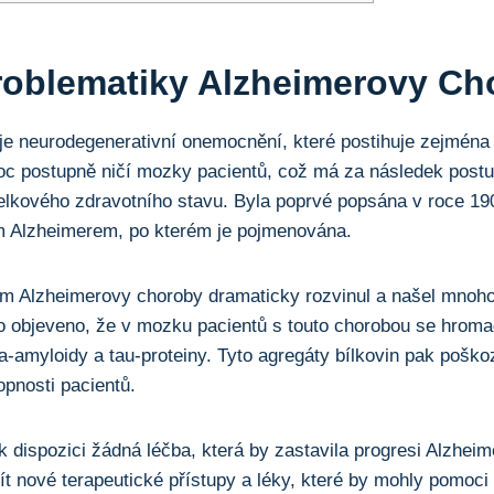
oblematiky Alzheimerovy Ch
e neurodegenerativní onemocnění, které postihuje zejména 
oc postupně ničí mozky pacientů, což má za následek post
 celkového zdravotního stavu. Byla poprvé popsána v roce 
m Alzheimerem, po kterém je pojmenována.
um Alzheimerovy choroby dramaticky rozvinul a našel mnoh
o objeveno, že v mozku pacientů s touto chorobou se hroma
eta-amyloidy a tau-proteiny. Tyto agregáty bílkovin pak poš
opnosti pacientů.
 dispozici žádná léčba, která by zastavila progresi Alzhei
jít nové terapeutické přístupy a léky, které by mohly pomoci