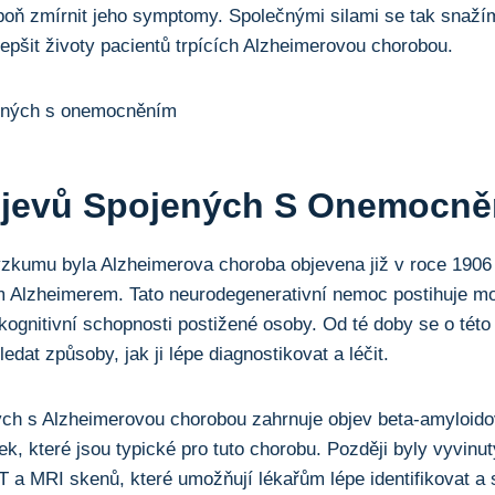
ň zmírnit jeho symptomy. Společnými silami se tak snažíme
lepšit životy pacientů trpících Alzheimerovou chorobou.
Objevů Spojených S Onemocn
zkumu byla Alzheimerova choroba objevena již v roce 19
m Alzheimerem. Tato neurodegenerativní nemoc postihuje m
kognitivní schopnosti postižené osoby. Od té doby se o tét
edat způsoby, jak ji lépe diagnostikovat a léčit.
ých s Alzheimerovou chorobou zahrnuje objev beta-amyloido
ček, které jsou typické pro tuto chorobu. Později byly vyvin
T a MRI skenů, které umožňují lékařům lépe identifikovat a 