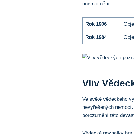
onemocnění.
Rok 1906
Obje
Rok 1984
Obje
Vliv Vědec
Ve světě vědeckého vý
nevyřešených nemocí. 
porozumění této devast
Vědecké poznatky hrají