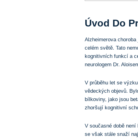
Úvod Do Pr
Alzheimerova choroba j
celém světě. Tato nem
kognitivních funkcí a
neurologem Dr. Aloise
V průběhu let se výzk
vědeckých objevů. Byl
bílkoviny, jako jsou b
zhoršují kognitivní sch
V současné době není k
se však stále snaží na