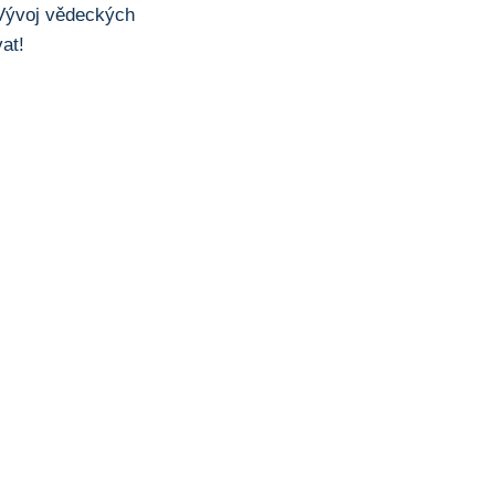
 Vývoj vědeckých
at!