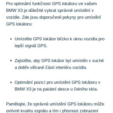
Pro optimální‌ funkčnost GPS‍ lokátoru⁤ ve‌ vašem
BMW X3 je důležité vybrat správné umístění v
vozidle. Zde jsou ‍doporučené ‍pokyny pro‌ umístění‍
GPS ‍lokátoru:
Umístěte GPS ‌lokátor⁤ blízko k oknu vozidla pro
⁤lepší signál GPS.
Zajistěte, aby GPS lokátor byl ⁣umístěn v suché
a dobře ​větrané části interiéru vozidla.
Optimální ⁣pozicí pro umístění GPS lokátoru v
⁢BMW X3 je na ​palubní desce u čelního‍ skla.
Pamětajte, ⁣že správné​ umístění ⁤GPS lokátoru​ může
ovlivnit kvalitu signálu a tím i přesnost zobrazení