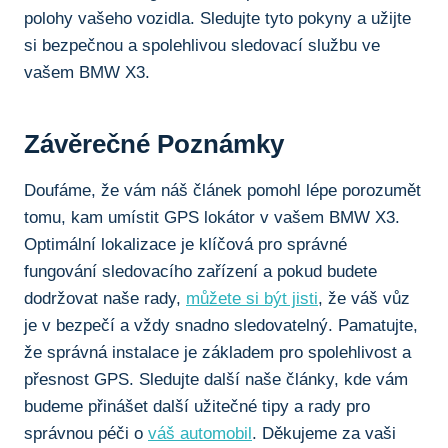
polohy vašeho vozidla.⁣ Sledujte tyto pokyny a ‌užijte
⁣si‍ bezpečnou a spolehlivou ⁣sledovací‌ službu‍ ve
vašem⁣ BMW X3.
Závěrečné Poznámky
Doufáme, že‍ vám náš článek pomohl lépe porozumět
tomu, kam umístit GPS lokátor v⁤ vašem⁢ BMW⁣ X3.
‍Optimální lokalizace je klíčová pro⁣ správné‍
fungování ​sledovacího zařízení a ⁣pokud budete
dodržovat ‍naše rady,
můžete si být jisti
, že váš vůz
je v bezpečí a⁤ vždy snadno sledovatelný. Pamatujte,
že správná instalace je základem⁢ pro spolehlivost a
⁢přesnost ‍GPS. Sledujte další naše články, kde vám⁣
budeme přinášet ​další užitečné⁣ tipy a rady pro⁢
správnou péči o
váš automobil
. Děkujeme za vaši