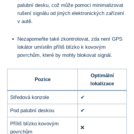
palubní ‌desku, což ⁢může pomoci minimalizovat
‌rušení signálu od jiných elektronických zařízení
⁤v autě.
Nezapomeňte také zkontrolovat, ⁣zda není GPS
lokátor umístěn příliš ‍blízko k‍ kovovým⁢
povrchům, které ‌by mohly blokovat signál.
Optimální
Pozice
lokalizace
Středová ‍konzole
✔
Pod ⁣palubní deskou
✔
Příliš blízko⁣ kovovým
❌
povrchům