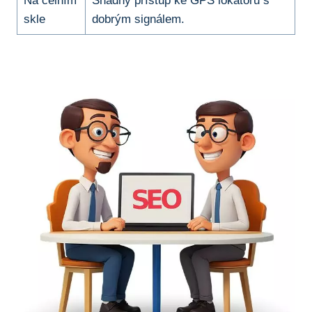
Na ⁢čelním
Snadný přístup ke GPS lokátoru s
​skle
dobrým signálem.