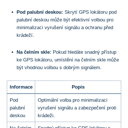
Pod palubní‍ deskou:
Skrytí GPS lokátoru ‍pod
palubní deskou může ⁢být efektivní volbou pro
minimalizaci ​vyrušení​ signálu ⁤a ochranu před
krádeží.
Na‍ čelním ‍skle:
Pokud hledáte snadný přístup⁢
ke GPS ⁤lokátoru, umístění na čelním skle⁣ může
být vhodnou volbou s dobrým signálem.
Informace
Popis
Pod
Optimální ⁢volba​ pro minimalizaci
palubní
vyrušení signálu ⁤a⁤ zabezpečení proti
deskou
krádeži.