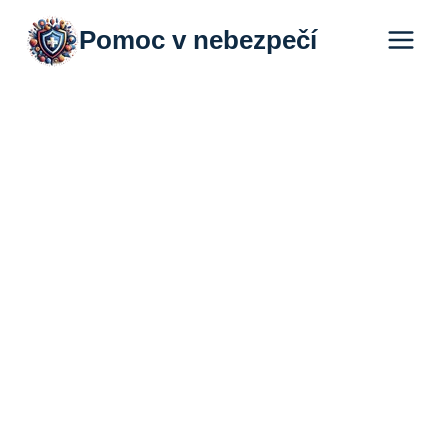
Přeskočit
Pomoc v nebezpečí
na
obsah