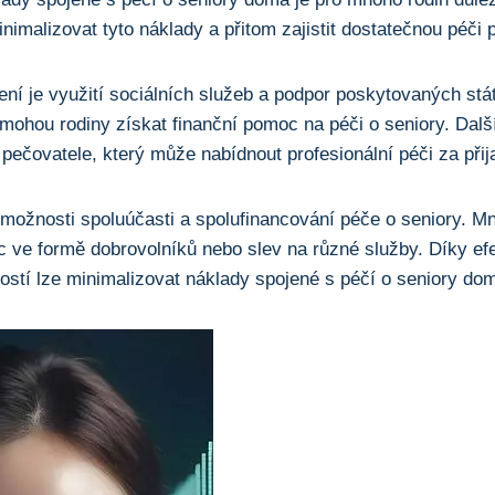
nimalizovat tyto náklady a přitom zajistit dostatečnou péči 
ní je využití sociálních služeb a podpor poskytovaných st
ohou rodiny získat finanční pomoc na péči o seniory. Dalš
ečovatele, který může nabídnout profesionální péči za přij
t možnosti spoluúčasti a spolufinancování péče o seniory. M
c ve formě dobrovolníků nebo slev na různé služby. Díky ef
stí lze minimalizovat náklady spojené s péčí o seniory do