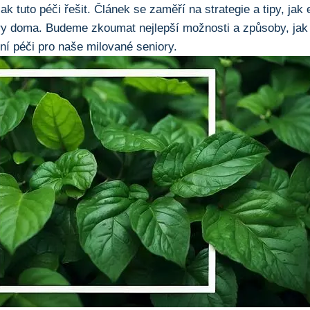
jak tuto péči řešit. Článek se zaměří na strategie a tipy, jak 
ry doma. Budeme zkoumat nejlepší možnosti a způsoby, jak 
itní péči pro naše milované seniory.