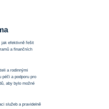
oma
 jak efektivně řešit
gramů a finančních
eli a rodinnými
u péči a podporu pro
adů, aby bylo možné
ci služeb a pravidelně