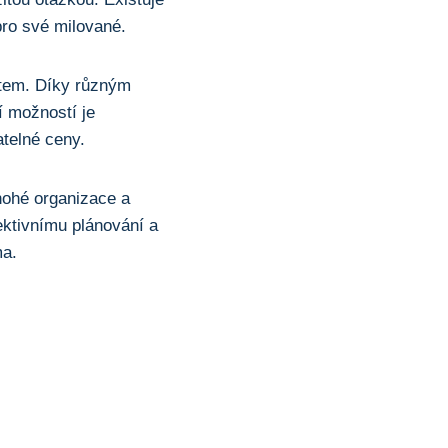
pro své milované.
átem. Díky různým
í možností je
atelné ceny.
nohé organizace a
ektivnímu plánování a
ma.