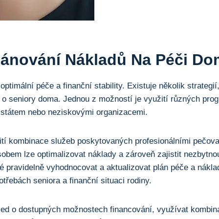
Plánování Nákladů Na Péči D
 optimální péče a finanční stability. Existuje několik strategií,
 o seniory doma. Jednou z možností je využití různých pro
státem nebo neziskovými organizacemi.
ití kombinace služeb poskytovaných profesionálními pečovat
sobem lze optimalizovat náklady a zároveň zajistit nezbytno
aké pravidelně vyhodnocovat a aktualizovat plán péče a nákl
třebách seniora a finanční situaci rodiny.
hled o dostupných možnostech financování, využívat kombina