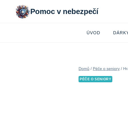
Přeskočit
Pomoc v nebezpečí
na
obsah
ÚVOD
DÁRK
Domů
/
Péče o seniory
/
Hr
PÉČE O SENIORY