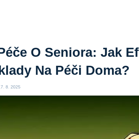
Péče O Seniora: Jak Ef
áklady Na Péči Doma?
17. 8. 2025