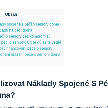
Obsah
lady spojené s péčí o seniory doma?
ákladů na péči doma
péči o seniory bez kompromisů
péči o seniory: Co je důležité vědět
stí financování péče o seniory
adnění hrazení péče o seniory doma
lizovat Náklady Spojené S Pé
oma?
klady spojené s péčí o seniory doma je pro mnoho rodin důlež