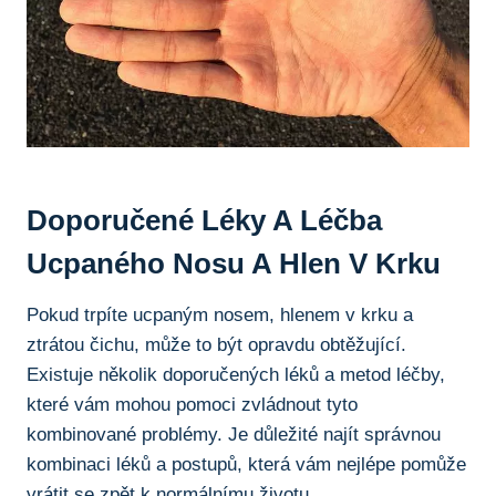
Doporučené Léky ‌a Léčba
Ucpaného Nosu A Hlen V Krku
Pokud trpíte ucpaným‌ nosem, hlenem v krku a
ztrátou čichu, může ​to být ⁢opravdu ⁤obtěžující.
Existuje několik doporučených léků a metod léčby,⁤
které vám mohou pomoci ‌zvládnout‍ tyto
kombinované problémy. Je důležité najít správnou
kombinaci léků a postupů,⁢ která vám nejlépe ​pomůže
vrátit se zpět k ​normálnímu životu.