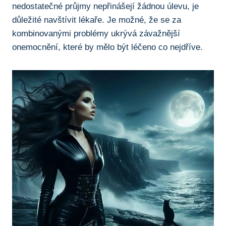
nedostatečné⁢ průjmy nepřinášejí ⁢žádnou úlevu, je
důležité navštívit⁢ lékaře. Je možné,⁣ že se ⁣za
kombinovanými problémy ukrývá závažnější
onemocnění, ‌které by ⁣mělo⁤ být léčeno co nejdříve.