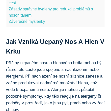
cest
Zásady správné hygieny pro redukci ​problémů s
nosohltanem
Závěrečné myšlenky
Jak Vzniká ‍ucpaný‍ Nos ⁤a Hlen⁢ V
‍krku
Příčiny ucpaného nosu a hlenového hrdla mohou být
různé, ale často jsou spojené s nachlazením⁣ nebo​
alergiemi.‌ Při nachlazení se nosní sliznice zanese a
začne produkovat nadměrné​ množství hlenu, což
vede⁤ k ucpanému nosu. Alergie mohou způsobit
podobné symptomy, kdy tělo reaguje ‍na⁢ alergeny či
podněty v prostředí, jako ‍jsou pyl, prach nebo zvířecí
chlupy.