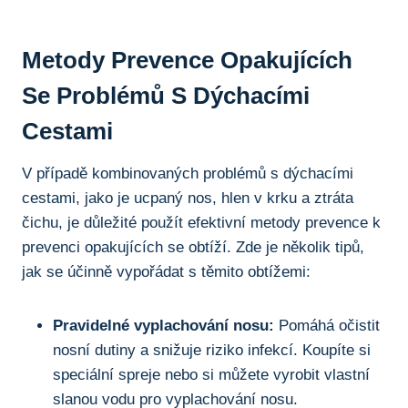
Metody Prevence Opakujících
Se Problémů S Dýchacími
Cestami
V případě kombinovaných problémů s dýchacími
cestami, jako je ucpaný nos,⁤ hlen v krku a ztráta
čichu, je důležité ⁢použít efektivní metody prevence k​
prevenci ⁤opakujících se ‌obtíží. ​Zde‍ je ​několik tipů,
⁢jak se účinně⁤ vypořádat s těmito obtížemi:
Pravidelné⁢ vyplachování nosu:
Pomáhá⁣ očistit
nosní ‌dutiny⁢ a snižuje riziko infekcí. Koupíte ⁣si
‍speciální spreje nebo si ⁣můžete vyrobit vlastní
slanou ‍vodu pro ⁣vyplachování‌ nosu.