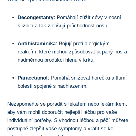
Decongestanty:
Pomáhají zúžit cévy v nosní
sliznici ⁣a tak zlepšují​ průchodnost nosu.
Antihistaminika:
⁤Bojují proti alergickým
reakcím, které mohou způsobovat ucpaný‍ nos⁣ a
nadměrnou ⁢produkci ⁣hlenu ​v krku.
Paracetamol:
Pomáhá​ snižovat horečku a ⁤tlumí
‍bolesti spojené s nachlazením.
Nezapomeňte se⁤ poradit ‌s⁣ lékařem​ nebo lékárníkem,
aby vám ‍mohli doporučit nejlepší⁤ léčbu ​pro vaše
individuální ‍potřeby. ⁢S vhodnou‍ léčbou a ​péčí ‍můžete
postupně zlepšit vaše symptomy a vrátit se ke