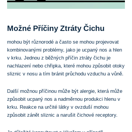
Možné Příčiny⁣ Ztráty Čichu
mohou⁢ být různorodé⁣ a často se mohou projevovat
kombinovanými ⁤problémy, ⁣jako je ​ucpaný nos ​a‌ hlen
v ‍krku. Jednou z běžných‌ příčin ztráty čichu je
nachlazení nebo chřipka, které mohou způsobit otoky
sliznic v nosu a tím bránit průchodu vzduchu a vůně.
Další možnou příčinou může být⁤ alergie, která může
způsobit⁢ ucpaný​ nos a nadměrnou⁣ produkci hlenu v
krku. Reakce na určité látky v‍ ovzduší mohou
způsobit⁢ zánět sliznic⁢ a narušit čichové⁣ receptory.