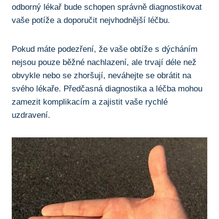
odborný lékař bude schopen‌ správně diagnostikovat
vaše potíže‌ a ‌doporučit nejvhodnější⁤ léčbu.
Pokud máte podezření,​ že vaše obtíže s dýcháním​
nejsou pouze běžné‌ nachlazení, ale trvají déle než
⁣obvykle nebo se zhoršují, ​neváhejte ⁢se obrátit na⁢
svého⁢ lékaře.‌ Předčasná diagnostika a léčba mohou
zamezit komplikacím a zajistit ⁣vaše rychlé
uzdravení.