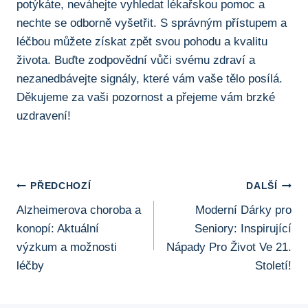
potýkáte, neváhejte ⁢vyhledat lékařskou pomoc a
nechte se ‍odborně‍ vyšetřit.⁣ S správným přístupem a
léčbou můžete⁢ získat zpět svou pohodu a kvalitu
života.‍ Buďte zodpovědní vůči svému zdraví a
nezanedbávejte signály, které vám ⁤vaše tělo posílá. ​
Děkujeme za vaši pozornost a přejeme vám brzké
uzdravení!
Navigace
PŘEDCHOZÍ
DALŠÍ
Alzheimerova choroba a
Moderní Dárky pro
Pro
konopí: Aktuální
Seniory: Inspirující
Příspěvek
výzkum a možnosti
Nápady Pro Život Ve 21.
léčby
Století!