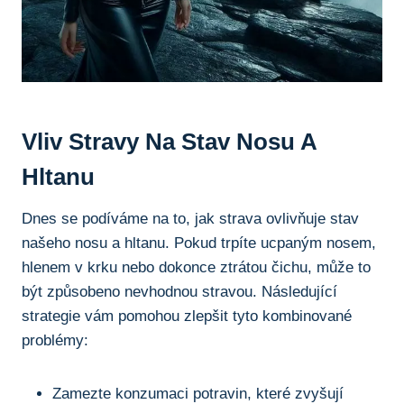
Vliv​ Stravy⁤ Na Stav ⁣nosu A
Hltanu
Dnes ⁢se podíváme na ​to, jak strava ovlivňuje ⁢stav
našeho⁣ nosu a ⁢hltanu. Pokud trpíte ⁣ucpaným nosem,⁤
hlenem v krku nebo dokonce ztrátou čichu,‌ může to
být způsobeno nevhodnou stravou. ⁢Následující
strategie vám pomohou zlepšit tyto kombinované
problémy:
Zamezte ​konzumaci potravin,⁣ které zvyšují