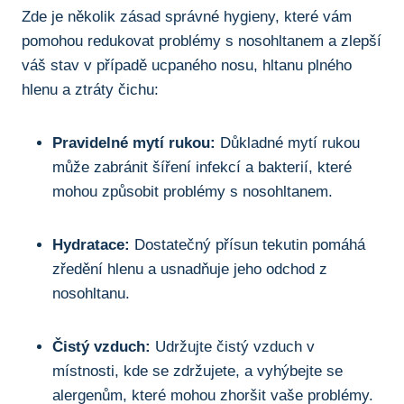
Zde je několik zásad‌ správné hygieny,⁢ které vám
pomohou ‌redukovat problémy s nosohltanem a zlepší
váš stav v případě ucpaného nosu,⁣ hltanu plného
hlenu a ztráty čichu:
Pravidelné mytí rukou:
Důkladné‌ mytí rukou
⁤může ‍zabránit šíření infekcí a bakterií, které
mohou⁣ způsobit problémy s nosohltanem.
Hydratace:
Dostatečný přísun tekutin ​pomáhá
‌zředění hlenu a usnadňuje jeho​ odchod z
nosohltanu.
Čistý⁤ vzduch:
Udržujte čistý⁣ vzduch v
místnosti, ⁤kde ‌se zdržujete, a vyhýbejte se
alergenům, které mohou zhoršit​ vaše⁣ problémy.