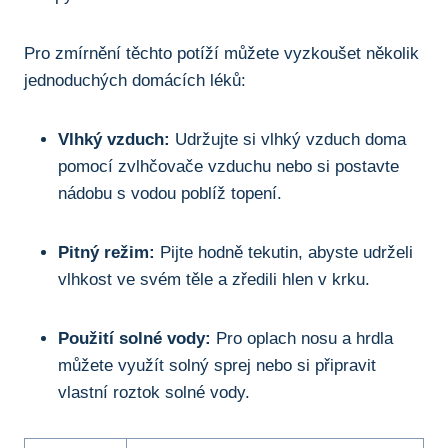
Pro zmírnění těchto potíží můžete ⁣vyzkoušet několik
jednoduchých domácích léků:
Vlhký vzduch:
Udržujte si vlhký vzduch doma
pomocí zvlhčovače vzduchu nebo si ⁤postavte
⁤nádobu s vodou ⁣poblíž topení.
Pitný režim:
Pijte hodně tekutin, abyste udrželi
vlhkost ‍ve svém‌ těle⁣ a zředili hlen v krku.
Použití solné​ vody:
Pro oplach nosu a‌ hrdla
můžete ⁣využít solný sprej nebo si připravit
vlastní roztok solné ‍vody.