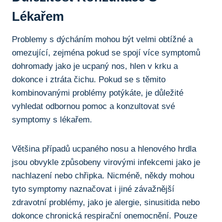
Lékařem
Problemy s dýcháním mohou být velmi obtížné a
omezující, zejména pokud ‌se spojí více‌ symptomů
⁤dohromady jako je ucpaný nos, hlen ​v krku a
dokonce ⁣i ztráta čichu. ‌Pokud se ⁤s ‌těmito
kombinovanými problémy potýkáte, je důležité
vyhledat odbornou ⁣pomoc⁣ a konzultovat své
symptomy⁣ s lékařem.
Většina⁢ případů⁢ ucpaného nosu a hlenového hrdla
jsou obvykle ⁣způsobeny ⁣virovými infekcemi jako je
nachlazení nebo chřipka. Nicméně, někdy mohou
‌tyto⁤ symptomy naznačovat⁤ i jiné závažnější
zdravotní‍ problémy, jako je alergie, sinusitida nebo
dokonce‌ chronická respirační onemocnění. Pouze⁢