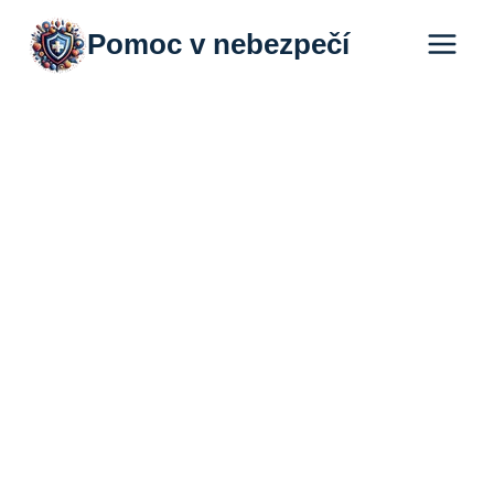
Přeskočit
Pomoc v nebezpečí
na
obsah