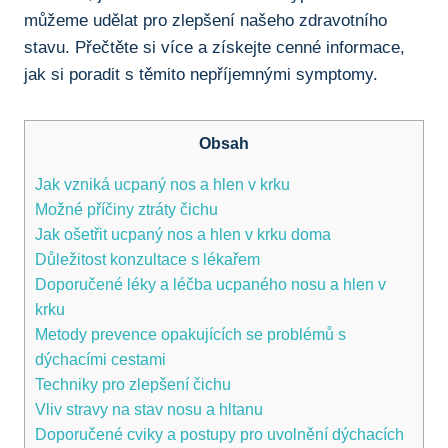
můžeme udělat pro zlepšení našeho zdravotního ​
stavu. Přečtěte ‍si více a‌ získejte cenné informace,
jak si⁤ poradit ‍s těmito‍ nepříjemnými symptomy.
Obsah
Jak vzniká ‍ucpaný‍ nos ⁤a hlen⁢ v ‍krku
Možné příčiny⁣ ztráty čichu
Jak ošetřit ucpaný‍ nos a‌ hlen v krku doma
Důležitost konzultace s lékařem
Doporučené léky ‌a léčba ucpaného nosu a hlen v
krku
Metody prevence opakujících se problémů s
dýchacími cestami
Techniky pro⁣ zlepšení čichu
Vliv​ stravy⁤ na stav ⁣nosu a hltanu
Doporučené cviky a postupy pro ⁢uvolnění dýchacích ​