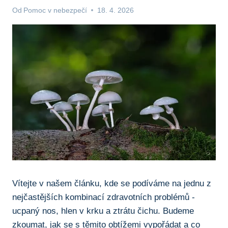
Od
Pomoc v nebezpečí
18. 4. 2026
Vítejte v našem článku, kde se⁣ podíváme na jednu z
nejčastějších kombinací zdravotních problémů ⁢-
ucpaný nos, hlen v krku a ztrátu čichu.⁣ Budeme
zkoumat, jak se ⁤s těmito ‌obtížemi vypořádat‍ a co