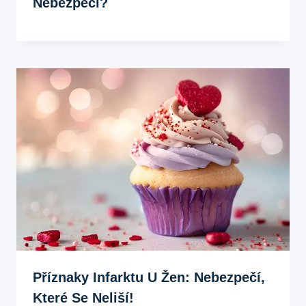
Nebezpečí?
Příznaky Infarktu U Žen: Nebezpečí,
Které Se Neliší!