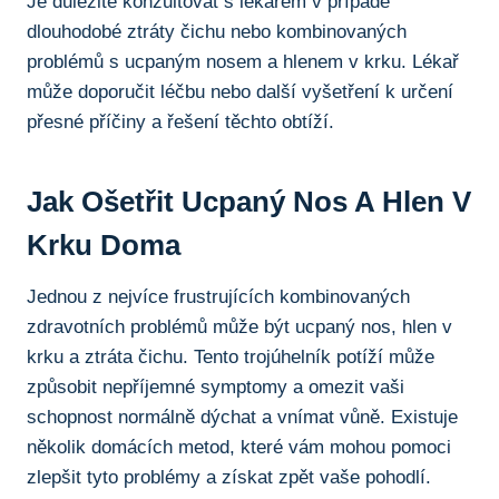
Je důležité konzultovat s⁢ lékařem v případě
dlouhodobé ztráty čichu​ nebo‍ kombinovaných
problémů⁣ s ucpaným ⁤nosem a hlenem v krku.‌ Lékař‌
může doporučit léčbu nebo⁣ další‌ vyšetření ‌k určení
přesné příčiny ‌a⁣ řešení těchto obtíží.
Jak Ošetřit Ucpaný‍ Nos A‌ Hlen V
Krku Doma
Jednou z nejvíce⁤ frustrujících kombinovaných
zdravotních‌ problémů⁣ může být ‌ucpaný ⁢nos, hlen v
krku a ​ztráta čichu.⁣ Tento trojúhelník potíží ‍může
‍způsobit⁣ nepříjemné symptomy a omezit⁢ vaši
schopnost normálně dýchat a vnímat vůně. Existuje
několik ⁣domácích metod, které vám mohou pomoci
zlepšit tyto​ problémy a získat zpět vaše pohodlí.