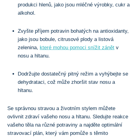
produkci hlenů, jako jsou mléčné výrobky, cukr a
alkohol.
Zvyšte příjem potravin​ bohatých na⁤ antioxidanty,‌
jako jsou ​bobule, citrusové‌ plody⁤ a listová
zelenina,
které mohou pomoci snížit zánět
v
nosu​ a hltanu.
Dodržujte dostatečný pitný režim a vyhýbejte se
dehydrataci, ‍což může zhoršit stav nosu a
hltanu.
Se⁢ správnou stravou⁢ a životním stylem ‍můžete
ovlivnit zdraví ‍vašeho ‍nosu ⁤a hltanu. Sledujte reakce
vašeho těla na různé potraviny a najděte optimální
stravovací plán, který vám⁤ pomůže s těmito