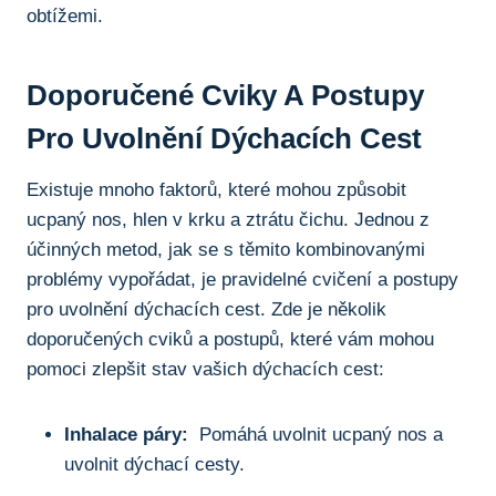
obtížemi.
Doporučené Cviky A Postupy
Pro ⁢uvolnění Dýchacích ​cest
Existuje mnoho faktorů, které‍ mohou​ způsobit
ucpaný ‌nos, hlen‍ v krku​ a‌ ztrátu čichu.⁢ Jednou z
účinných metod, jak se ⁤s těmito kombinovanými⁣
problémy vypořádat, je pravidelné⁣ cvičení a postupy⁣
pro uvolnění dýchacích cest. Zde ⁤je několik⁣
doporučených cviků a postupů, které vám mohou
pomoci zlepšit‌ stav⁢ vašich‌ dýchacích​ cest:
Inhalace ⁤páry:
​ Pomáhá ⁢uvolnit⁢ ucpaný⁢ nos a
uvolnit dýchací cesty.