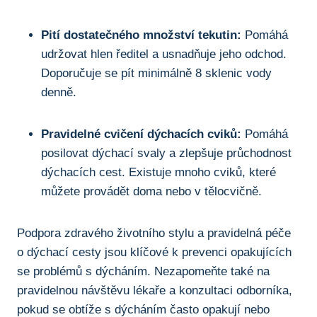
Pití ⁢dostatečného množství tekutin:
⁣Pomáhá
udržovat hlen ředitel a usnadňuje jeho odchod.
‍Doporučuje⁣ se pít minimálně 8 sklenic vody
denně.
Pravidelné ​cvičení⁢ dýchacích cviků:
‍Pomáhá‍
posilovat dýchací svaly‌ a ⁣zlepšuje průchodnost
dýchacích cest. ⁤Existuje mnoho‌ cviků, které
můžete​ provádět doma ‍nebo v tělocvičně.
Podpora⁤ zdravého životního stylu‍ a pravidelná péče ​
o dýchací cesty jsou klíčové k prevenci⁤ opakujících
⁣se problémů s dýcháním. Nezapomeňte také na
pravidelnou návštěvu lékaře a konzultaci odborníka,
‍pokud se obtíže ⁤s dýcháním často opakují⁢ nebo