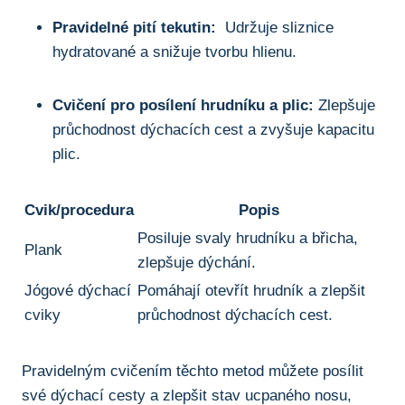
Pravidelné⁣ pití tekutin:
​ Udržuje ⁤sliznice​
hydratované a snižuje tvorbu hlienu.
Cvičení pro posílení hrudníku a plic:
Zlepšuje
průchodnost dýchacích cest a zvyšuje kapacitu
plic.
Cvik/procedura
Popis
Posiluje svaly hrudníku a břicha,
Plank
zlepšuje dýchání.
Jógové dýchací
Pomáhají otevřít hrudník a ⁢zlepšit
cviky
průchodnost ⁤dýchacích cest.
Pravidelným cvičením těchto metod můžete posílit
své⁤ dýchací cesty ⁢a zlepšit stav‍ ucpaného nosu,