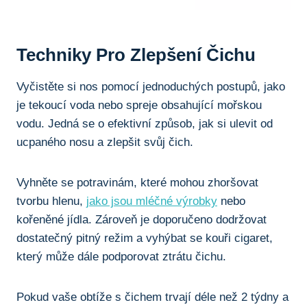
Techniky Pro⁣ Zlepšení Čichu
Vyčistěte si nos pomocí jednoduchých postupů, jako
je‌ tekoucí​ voda nebo ⁣spreje obsahující mořskou
vodu.⁣ Jedná se o efektivní způsob, jak si ulevit od
ucpaného nosu a​ zlepšit svůj ⁤čich.
Vyhněte ​se potravinám, které mohou zhoršovat⁢
tvorbu​ hlenu,⁢
jako jsou mléčné výrobky
⁤nebo
‍kořeněné jídla. Zároveň je ‍doporučeno⁤ dodržovat
‍dostatečný pitný režim a vyhýbat se kouři cigaret, ​
který ⁤může dále podporovat ztrátu čichu.
Pokud vaše obtíže s čichem trvají déle než 2⁤ týdny‍ a