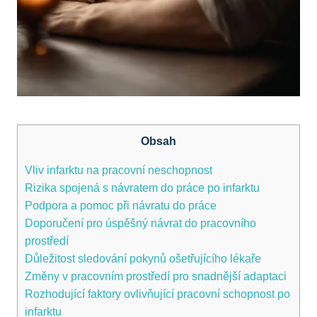
Obsah
Vliv infarktu na pracovní neschopnost
Rizika spojená s návratem do práce po infarktu
Podpora a pomoc při návratu do práce
Doporučení pro úspěšný návrat do pracovního
prostředí
Důležitost sledování pokynů ošetřujícího lékaře
Změny v pracovním prostředí pro snadnější adaptaci
Rozhodující faktory ovlivňující pracovní schopnost po
infarktu