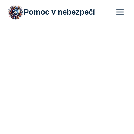
Přeskočit
Pomoc v nebezpečí
na
obsah