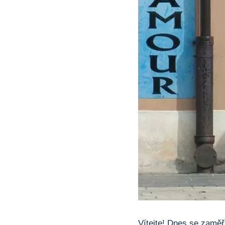
Vítejte! Dnes se zaměří