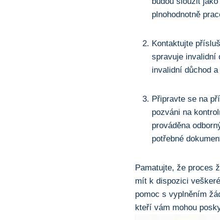
budou sloužit jako
plnohodnotně prac
Kontaktujte příslu
spravuje invalidní
invalidní důchod a
Připravte se na př
pozváni​ na kontrol
prováděna odborným
potřebné ​dokument
Pamatujte, že proces ž
mít⁣ k dispozici veške
pomoc s vyplněním žádo
kteří vám mohou poskyt