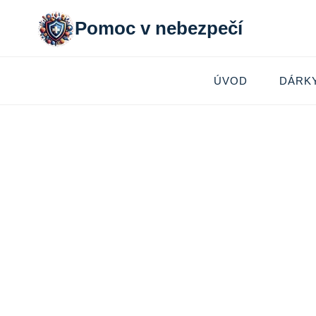
Přeskočit
Pomoc v nebezpečí
na
obsah
ÚVOD
DÁRK