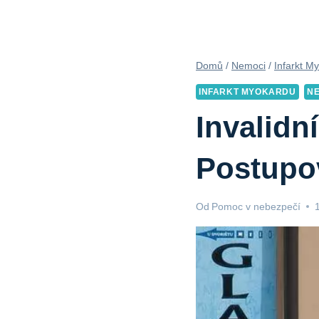
Domů
/
Nemoci
/
Infarkt M
INFARKT MYOKARDU
N
Invalidn
Postupo
Od
Pomoc v nebezpečí