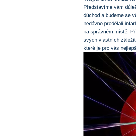
Představíme vám ‌důlež
důchod a budeme se věn
nedávno prodělali infar
na správném místě. ⁣P
svých vlastních záležit
které je pro vás nejlepš