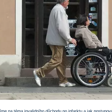
me na téma invalidního⁢ důchodu po infarktu a jak postupovat