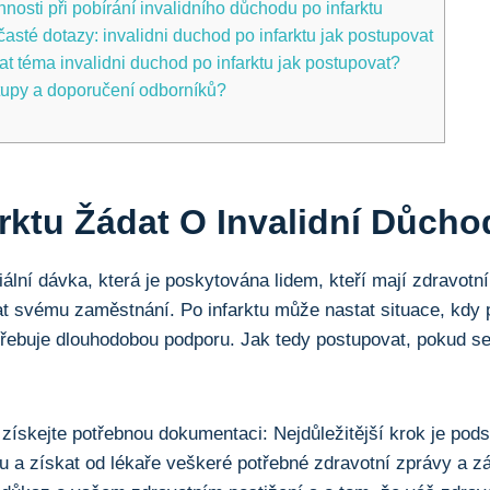
nnosti při pobírání invalidního důchodu po infarktu
asté dotazy: invalidni duchod po infarktu jak postupovat
at téma invalidni duchod po infarktu jak postupovat?
stupy a doporučení odborníků?
arktu Žádat O Invalidní Důch
iální dávka, ⁣která je poskytována lidem, kteří mají zdravotní
at ⁢svému zaměstnání. Po infarktu může nastat situace, kdy
otřebuje dlouhodobou podporu. Jak tedy postupovat, pokud se 
 získejte potřebnou dokumentaci: Nejdůležitější krok ‍je pod
u a získat od lékaře veškeré potřebné zdravotní ‍zprávy a⁢ 