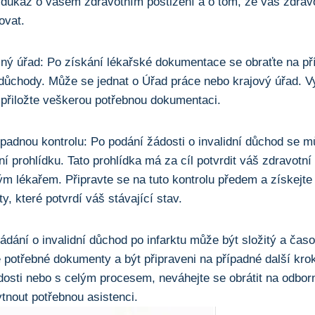
 důkaz o vašem⁣ zdravotním postižení a o tom, že váš zdravot
ovat.
šný úřad: ⁣Po získání lékařské dokumentace se obraťte na př
 důchody.⁢ Může se jednat o Úřad práce nebo‌ krajový úřad. V
 přiložte veškerou potřebnou dokumentaci.
ípadnou kontrolu: Po podání ⁤žádosti o invalidní důchod ‍se ⁤
ní prohlídku. Tato prohlídka má za​ cíl potvrdit váš zdravotn
 lékařem. Připravte se ​na tuto kontrolu předem a získejte
y, které potvrdí váš stávající stav.
ádání o invalidní důchod po infarktu může být složitý a časo
ré potřebné dokumenty a být připraveni na případné další kro
sti nebo s ‍celým⁣ procesem, neváhejte se obrátit na odborn
nout potřebnou asistenci.