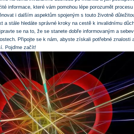
ité informace, ⁤které vám pomohou lépe porozumět procesu ž
ovat i dalším aspektům spojeným s​ touto životně důležito
kt a stále hledáte‌ správné kroky na cestě k invalidnímu důcho
řipravte se na to, že se stanete dobře informovaným a seb
ostech. Připojte se k nám, abyste získali potřebné znalosti 
í. Pojďme ‌začít!