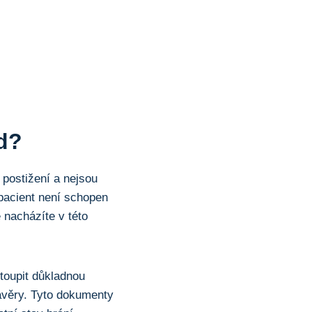
od?
‌ postižení a nejsou
 pacient není schopen
​nacházíte v této
stoupit důkladnou
závěry. Tyto dokumenty