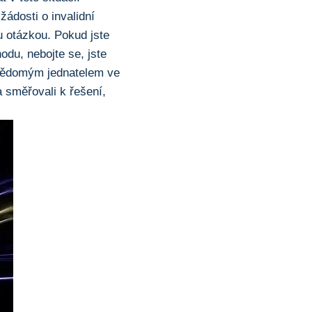
ádosti o invalidní
u otázkou. Pokud jste
du, nebojte‌ se, ‍jste
evědomým jednatelem ve
a směřovali k řešení,