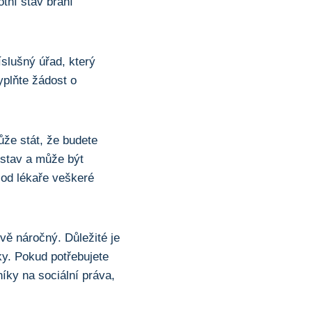
ní stav brání⁣
íslušný úřad, který
yplňte žádost o
může stát, že budete
í stav a může být
 od lékaře veškeré
vě náročný. Důležité je
ky. Pokud potřebujete
íky na sociální práva,