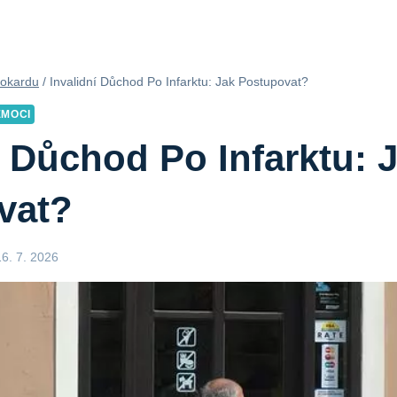
yokardu
/
Invalidní Důchod Po Infarktu: Jak Postupovat?
EMOCI
í Důchod Po Infarktu: 
vat?
16. 7. 2026