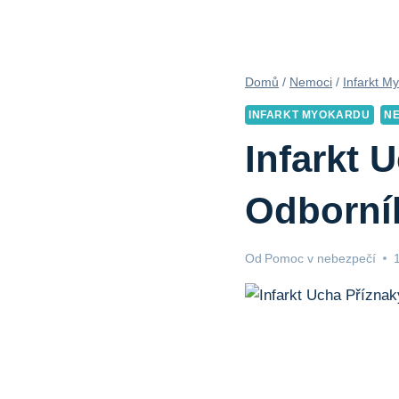
Domů
/
Nemoci
/
Infarkt M
INFARKT MYOKARDU
N
Infarkt 
Odborní
Od
Pomoc v nebezpečí