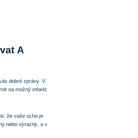
ovat A
vás dobré‌ zprávy. V
it na možný⁤ infarkt ​
,‌ že vaše ucho⁣ je​
rný nebo výrazný, a v