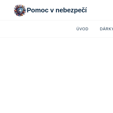
Přeskočit
Pomoc v nebezpečí
na
obsah
ÚVOD
DÁRK