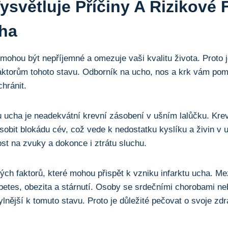
ysvětluje Příčiny ⁤a Rizikové 
cha
mohou být nepříjemné ‍a omezuje vaši kvalitu života. Proto 
ktorům tohoto stavu. Odborník na ucho, nos ⁤a krk vám pomůž
chránit.
u ucha ⁤je neadekvátní krevní zásobení v ušním lalůčku. Krev
ůsobit blokádu cév, což vede k⁣ nedostatku kyslíku a živin v
ost na zvuky a dokonce i ztrátu sluchu.
vých faktorů, které mohou⁢ přispět k vzniku infarktu ucha. Me
abetes, obezita a stárnutí. Osoby se srdečními⁤ chorobami n
hylnější k tomuto stavu. Proto je důležité pečovat o svoje zd