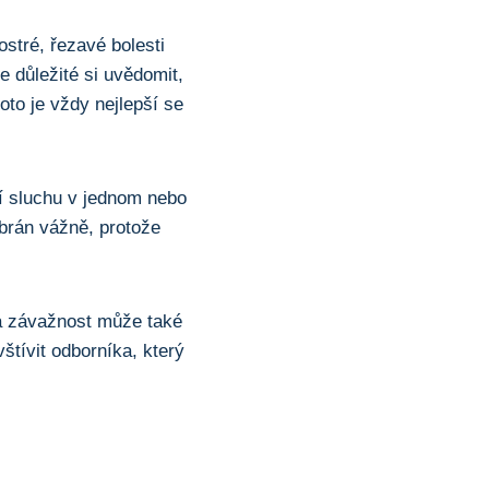
ostré, řezavé bolesti
Je důležité si uvědomit,
to‍ je vždy nejlepší se
ní sluchu v jednom⁢ nebo
brán vážně, ⁣protože
 a‌ závažnost může také
štívit odborníka, který‍