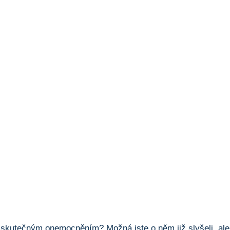
je skutečným onemocněním? Možná jste o něm již⁣ slyšeli, al