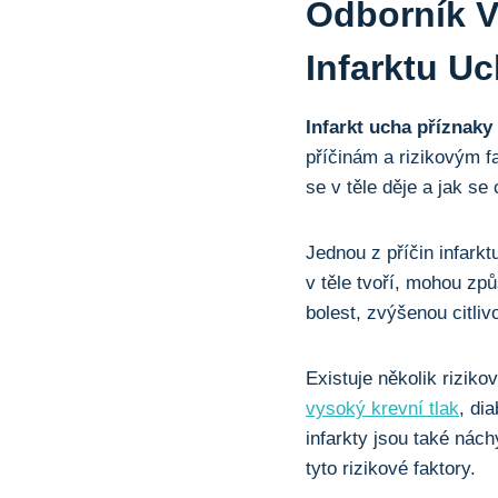
Odborník⁤ V
Infarktu U
Infarkt ucha příznaky
příčinám a rizikovým fa
se v ⁣těle děje a jak se 
Jednou z příčin infarkt
v těle tvoří, mohou⁢ zp
bolest, zvýšenou citliv
Existuje několik riziko
vysoký krevní‌ tlak
, di
infarkty jsou⁣ také nác
tyto rizikové faktory.