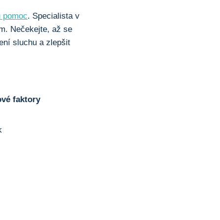
ou pomoc
. Specialista v
ím. Nečekejte, až se
ení sluchu a zlepšit
ové faktory
k