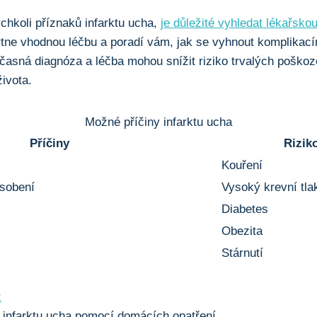
ýchkoli příznaků infarktu ucha,
je důležité vyhledat lékařsk
tne vhodnou léčbu a poradí⁤ vám, jak se ‌vyhnout komplikac
časná diagnóza​ a ‍léčba mohou snížit riziko trvalých poškoz
života.
Možné ⁢příčiny infarktu ucha
Příčiny
Rizik
Kouření
ásobení
Vysoký krevní tla
Diabetes
Obezita
Stárnutí
z