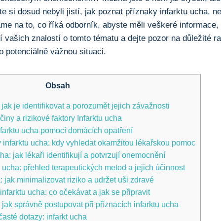
te si dosud nebyli jistí, jak poznat příznaky infarktu ucha, 
e ‍na to, co říká odborník, ⁣abyste měli veškeré informace,⁢ 
í vašich znalostí o tomto tématu a⁤ dejte pozor na důležité r
 potenciálně‌ vážnou situaci.
Obsah
 jak je identifikovat a porozumět jejich závažnosti
činy ⁤a rizikové faktory Infarktu ucha
infarktu ucha pomocí domácích ‍opatření
infarktu ucha: ‍kdy vyhledat okamžitou ⁢lékařskou pomoc
ha: jak lékaři identifikují a potvrzují onemocnění
 ucha:‌ přehled terapeutických metod​ a jejich účinnost
 jak minimalizovat⁣ riziko a udržet uši zdravé
farktu ucha: co očekávat a jak‍ se připravit
jak správně postupovat při příznacích infarktu ucha
asté dotazy: infarkt ucha