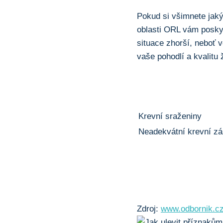
Pokud si ⁤všimnete jak
oblasti ORL vám‌ posky
situace zhorší, neboť v
vaše pohodlí a ⁢kvalitu 
Krevní sraženiny
Neadekvátní krevní z
Zdroj:
www.odbornik.c