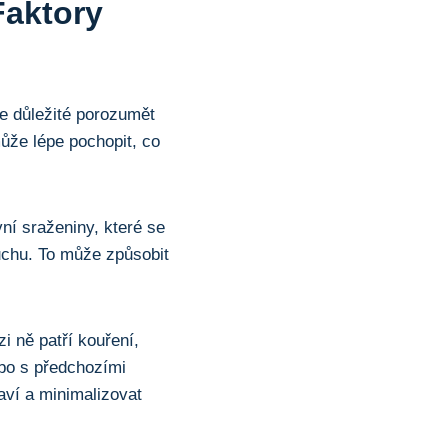
Faktory
je důležité porozumět
e‌ lépe pochopit,⁢ co​
ní sraženiny,⁣ které se
 uchu. To může způsobit
zi ně patří kouření,
ebo s předchozími
raví a minimalizovat