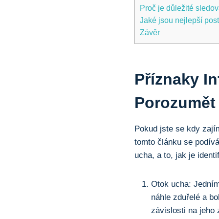
Proč je důležité sledov
Jaké jsou nejlepší po
Závěr
Příznaky‌ I
Porozumět 
Pokud jste se kdy zajím
tomto článku se podíváme
ucha, a⁤ to, jak‍ je iden
Otok ucha: Jedním 
náhle zduřelé a‍ b
závislosti na ‍jeho