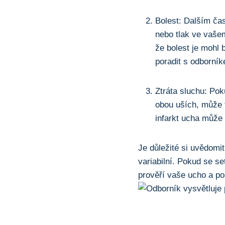
Bolest: Dalším čas
nebo tlak ve vašem 
že bolest je mohl 
poradit s ⁢odborník
Ztráta ‌sluchu: Po
obou uších, může t
⁤infarkt ucha může
Je důležité si ⁤uvědom
variabilní. ⁤Pokud se s
prověří vaše ucho a⁢ p