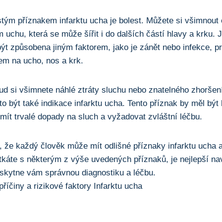
tým ⁢příznakem infarktu ucha je bolest. Můžete‌ si všimnout 
⁣uchu, ‍která​ se může šířit i do​ dalších částí hlavy a krku.⁣ 
být‍ způsobena jiným faktorem, jako je zánět nebo infekce, pro
em na ucho, nos a‍ krk.
kud si⁤ všimnete náhlé ztráty ⁤sluchu nebo znatelného⁣ zhorše
o být také indikace infarktu ucha. Tento příznak by měl být 
 mít trvalé dopady na sluch⁢ a vyžadovat zvláštní léčbu.
it, že každý člověk může mít odlišné příznaky infarktu ucha
etkáte⁢ s některým ‌z výše uvedených příznaků, je nejlepší nav
oskytne vám správnou diagnostiku a léčbu.