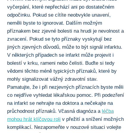
vyčerpání, které nepřechází ani po ⁤dostatečném
odpočinku. Pokud se cítíte neobvykle unavení,
neměli byste to ignorovat. Dalším možným
příznakem ‍bez zjevné bolesti na hrudi je nevolnost a
zvracení. Pokud se tyto příznaky vyskytují bez
⁢jiných zjevných důvodů, může to být signál ⁢infarktu.
V některých případech ⁣se infarkt může projevit i
bolestí‍ v krku, rameni nebo čelisti. Buďte si tedy
vědomi těchto méně⁢ typických příznaků, které by
mohly signalizovat vážný zdravotní⁣ stav.
Pamatujte, že i při nezjevných příznacích byste měli
co nejdříve vyhledat lékařskou pomoc. Při podezření
na infarkt se nehrajte na doktora a nečekajte na
průchodnost příznaků. Včasná diagnóza a
léčba
mohou hrát klíčovou roli
v přežití a snížení možných
komplikací. ‍Nezapomeňte v nouzové situaci volejte