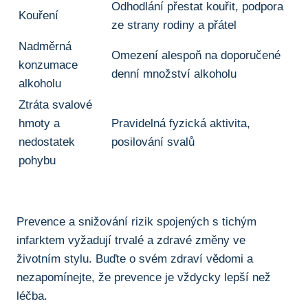
Odhodlání přestat⁢ kouřit, podpora
Kouření
ze strany rodiny a přátel
Nadměrná
Omezení alespoň na doporučené⁤
konzumace
denní množství alkoholu
alkoholu
Ztráta svalové
hmoty a
Pravidelná fyzická aktivita,‌
nedostatek
posilování svalů
pohybu
Prevence a snižování rizik spojených s‌ tichým⁣
infarktem vyžadují trvalé a zdravé změny ve
⁤životním ⁢stylu. Buďte o svém ‍zdraví vědomi a‍
nezapomínejte, že prevence ‍je vždycky lepší než
léčba.