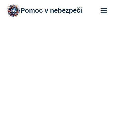
Přeskočit
Pomoc v nebezpečí
na
obsah