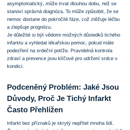
asymptomatický, může trvat dlouhou dobu, než ⁤se
stanoví správná diagnóza.⁢ To může způsobit, že se
nemoc dostane do ⁣pokročilé fáze, což ztěžuje léčbu
a zlepšuje⁣ prognózu.
Je důležité si být vědomi možných důsledků⁣ tichého
infarktu a vyhledat lékařskou​ pomoc, pokud máte
podezření ​na srdeční potíže. Pravidelná kontrola
zdraví a prevence jsou klíčové pro udržení srdce v
‍kondici.
Podceněný Problém: Jaké Jsou
Důvody, ​proč Je Tichý Infarkt
Často Přehlížen
Infarkt bez příznaků je skrytý nepřítel mnoha lidí.