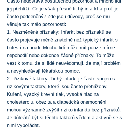
Často nedostává ​dostatečnou pozornost a mnoho lidí
jej přehlíží. Co je však přesně tichý infarkt a proč je
často podceněný? Zde jsou důvody, proč se mu
věnuje⁢ tak ‍málo ⁢pozornosti:
1. Nezměněné příznaky: Infarkt bez příznaků se
často projevuje méně znatelně než typický infarkt s
bolestí na⁣ hrudi. Mnoho lidí může mít pouze ⁣mírné
nepohodlí nebo dokonce žádné příznaky. To může
vést k tomu, že si lidé neuvědomují, že mají ​problém
a nevyhledávají lékařskou pomoc.
2. Rizikové faktory: Tichý infarkt‍ je⁢ často spojen s
rizikovými faktory, které jsou ​často⁤ přehlíženy.
Kuření, vysoký krevní tlak,‌ vysoká ​hladina⁢
cholesterolu, obezita a diabetická onemocnění
mohou významně ‌zvýšit riziko infarktu bez příznaků.
Je⁣ důležité být si těchto faktorů vědom a aktivně se s
nimi vypořádat.