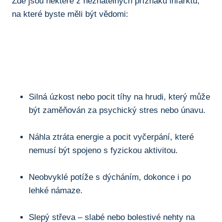
Zde ⁣jsou některé z neznatelných příznaků ⁤infarktu,
⁣na které byste měli ‍být ‍vědomi:
Silná úzkost nebo pocit tíhy na hrudi, který může
být zaměňován za psychický stres nebo únavu.
Náhla ztráta energie a pocit vyčerpání, které
nemusí být spojeno s fyzickou ​aktivitou.
Neobvyklé potíže s dýcháním, dokonce i po
lehké námaze.
Slepý střeva⁢ – slabé nebo bolestivé nehty​ na