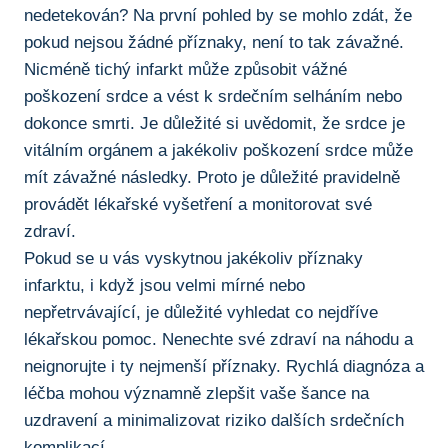
nedetekován? Na první pohled by se ⁢mohlo zdát, že
pokud nejsou žádné příznaky, není to tak závažné.
Nicméně tichý infarkt může způsobit ⁤vážné
poškození srdce a vést k srdečním selháním nebo
dokonce smrti. Je důležité si uvědomit, že srdce je
vitálním ⁤orgánem a jakékoliv poškození srdce může
mít závažné následky. Proto je⁤ důležité ⁤pravidelně
provádět lékařské vyšetření a ⁤monitorovat své
zdraví.
Pokud se​ u vás vyskytnou jakékoliv příznaky
infarktu, i když jsou velmi mírné nebo
nepřetrvávající, je důležité vyhledat co nejdříve
lékařskou pomoc. Nenechte své zdraví na náhodu a
neignorujte i ty nejmenší příznaky.​ Rychlá diagnóza a
léčba mohou‍ významně zlepšit vaše šance na
‌uzdravení a minimalizovat riziko dalších srdečních
komplikací.