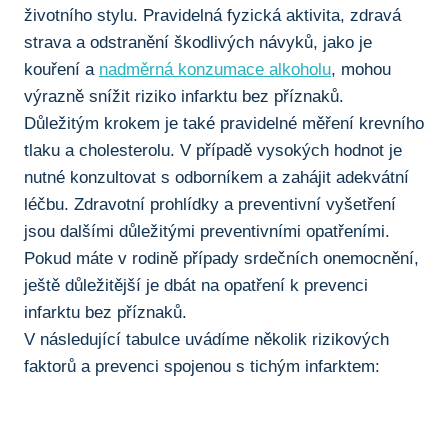
životního stylu. Pravidelná fyzická aktivita, zdravá
strava⁢ a odstranění škodlivých návyků, jako je
kouření a
nadměrná konzumace alkoholu
, mohou⁤
výrazně snížit ⁢riziko infarktu bez příznaků.
Důležitým krokem je také pravidelné měření krevního
tlaku a cholesterolu. V případě vysokých hodnot je
nutné konzultovat ⁣s odborníkem ‍a zahájit adekvátní
léčbu. Zdravotní prohlídky a preventivní⁣ vyšetření
jsou dalšími ‌důležitými preventivními opatřeními.
Pokud máte v rodině případy‌ srdečních⁢ onemocnění,
⁤ještě⁤ důležitější⁢ je dbát na opatření k prevenci
infarktu bez příznaků.
V následující tabulce uvádíme několik rizikových
faktorů a prevenci ⁤spojenou s tichým infarktem: