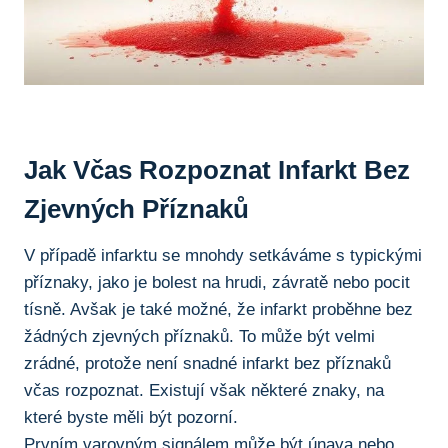
Jak Včas Rozpoznat Infarkt Bez
Zjevných Příznaků
V případě infarktu se mnohdy setkáváme s typickými
příznaky,‌ jako je bolest na hrudi, závratě nebo pocit
tísně. Avšak je ⁣také možné, že infarkt proběhne‍ bez
⁣žádných zjevných příznaků. To může být velmi
zrádné, protože není snadné infarkt bez ⁢příznaků
včas rozpoznat. Existují však některé ⁤znaky, ​na⁤
které byste měli být pozorní.
Prvním varovným signálem může být únava nebo