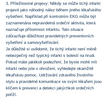
3. Příležitostné projevy: Někdy se může tichý infarkt
projevit jako náhodný nález během jiného lékařského
vyšetření. Například při kontrolním EKG může být
zaznamenána nepravidelná srdeční aktivita, která
naznačuje přítomnost infarktu.​ Tato situace
zdůrazňuje důležitost pravidelných preventivních
vyšetření⁢ a samovyšetřování.
Je důležité si uvědomit, že tichý infarkt není méně
‍nebezpečný než typický infarkt s ​bolestí na hrudi.
Pokud máte jakékoli podezření, že⁤ byste mohli mít
infarkt nebo jste v ohrožení, vyhledejte okamžitě
lékařskou pomoc. Udržování zdravého životního
stylu⁢ a pravidelné komunikace se svým lékařem jsou
klíčem k prevenci a detekci jakýchkoli srdečních
potíží.