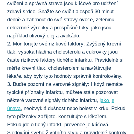
cvičení a správná strava jsou‍ klíčové pro udržení
zdraví ⁤srdce. Snažte se cvičit alespoň 30 minut
denně a zahrnout do své stravy ovoce, zeleninu,
celozrnné výrobky a ⁢prospěšné tuky, jako jsou
například olivový olej a avokádo.
2. Monitorujte své rizikové faktory: Zvýšený krevní
tlak, vysoká hladina cholesterolu a cukrovky jsou
časté rizikové faktory tichého infarktu. Pravidelně si
měřte krevní tlak, cholesterolem a navštěvujte
lékaře, aby​ byly tyto hodnoty správně kontrolovány.
3. Buďte pozorní na varovné signály: I když nemáte
typické příznaky infarktu, můžete stále pozorovat
některé varovné signály tichého infarktu,
jako je
únava
, neobvyklá dušnost nebo bolest v krku. Pokud
tyto příznaky zažijete, konzultujte s lékařem.
Pokud jde o tichý infarkt, prevence je klíčová.
Sledování svého⁢ životního stylu a pravidelné kontroly