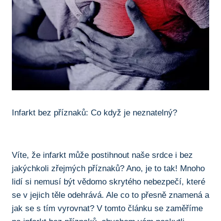
Infarkt ⁢bez příznaků: Co ⁢když je neznatelný?
Víte, že⁣ infarkt může postihnout naše srdce i bez
jakýchkoli zřejmých příznaků? Ano, je to tak! Mnoho ​
lidí si ⁣nemusí být vědomo skrytého ⁤nebezpečí, které
se‌ v jejich ⁢těle odehrává. Ale co to přesně znamená ⁢a
jak se s tím vyrovnat? V tomto článku se zaměříme