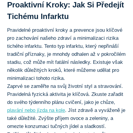
Proaktivní Kroky: Jak Si Předejít
Tichému Infarktu
Pravidelné proaktivní kroky a ​prevence jsou klíčové
pro zachování našeho zdraví a minimalizaci​ rizika
tichého infarktu. Tento​ typ infarktu, který nepřináší
tradiční příznaky, je mnohdy odhalen až v pokročilém
stadiu, což může mít fatální následky. Existuje však
několik důležitých kroků, které můžeme udělat pro
minimalizaci tohoto rizika.
Zaprvé se zaměřte na svůj životní styl a stravování.⁣
Pravidelná fyzická aktivita je klíčová.‍ Zkuste zařadit
do⁢ svého týdenního plánu cvičení, jako je chůze,
plavání nebo jízda na kole
. Jíst zdravě a vyváženě je
také důležité. Zvýšte příjem ovoce a zeleniny, a
omezte konzumaci ​tučných jídel a sladkostí.