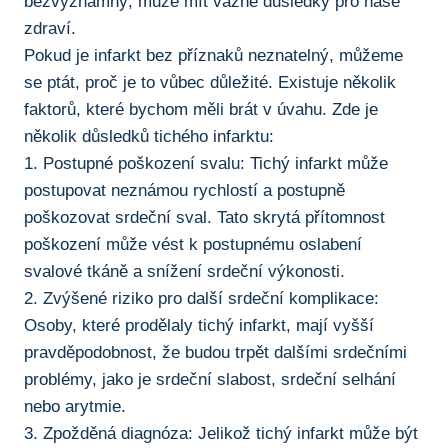
bezvýznamný, může ‌mít vážné důsledky pro⁤ naše
zdraví.
Pokud je‌ infarkt bez příznaků⁣ neznatelný, můžeme
se ptát, proč ‌je to ⁢vůbec důležité. Existuje několik
faktorů, které bychom měli​ brát v úvahu. Zde je
několik⁢ důsledků tichého‍ infarktu:
1. ⁣Postupné poškození svalu: Tichý infarkt⁢ může
postupovat neznámou rychlostí a⁣ postupně
⁢poškozovat srdeční⁤ sval. Tato skrytá přítomnost
poškození může vést k postupnému oslabení
svalové tkáně a snížení srdeční výkonosti.
2. Zvýšené riziko pro další srdeční⁢ komplikace:
Osoby, které prodělaly tichý infarkt, mají vyšší
pravděpodobnost, že budou trpět dalšími srdečními
problémy, jako je srdeční slabost, srdeční selhání
nebo arytmie.
3. Zpožděná diagnóza: Jelikož tichý infarkt může ⁤být