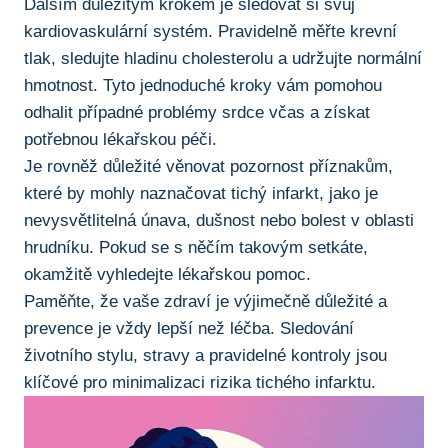
Dalším důležitým krokem je sledovat​ si svůj
kardiovaskulární systém. Pravidelně měřte krevní
tlak, sledujte hladinu cholesterolu a udržujte ⁣normální
hmotnost. Tyto jednoduché ‍kroky vám pomohou
odhalit případné problémy srdce včas a získat
potřebnou lékařskou péči.
Je rovněž důležité věnovat⁤ pozornost příznakům,
které by mohly naznačovat tichý infarkt, jako je
nevysvětlitelná únava, dušnost nebo bolest v oblasti
hrudníku. Pokud se s něčím⁣ takovým setkáte,
okamžitě vyhledejte lékařskou pomoc.
Paměňte, že vaše zdraví je výjimečně důležité a
prevence je vždy lepší než léčba. ⁤Sledování
životního stylu, stravy a pravidelné kontroly jsou
klíčové pro minimalizaci rizika ‍tichého ‌infarktu.