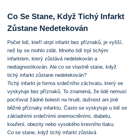
Co Se Stane, Když Tichý Infarkt
Zůstane Nedetekován
Počet lidí, kteří utrpí infarkt⁤ bez příznaků, je⁤ vyšší,
než by⁢ se mohlo zdát. ​Mnoho lidí trpí tichým​
infarktem, který ⁤zůstává nedetekován a
nediagnostikován. ⁢Ale co ⁣se ⁢vlastně stane, když
‌tichý infarkt zůstane ⁤nedetekován?
Tichý‌ infarkt je forma srdečního⁢ záchvatu, který se
vyskytuje bez příznaků. To znamená, ​že lidé nemusí
pociťovat žádné bolesti ​na hrudi, ⁤dušnost ani jiné
běžné příznaky infarktu. Často se vyskytuje u lidí se
základními srdečními onemocněními,‍ diabetu,
kouření, obezity nebo ⁣vysokého krevního tlaku.
Co se stane, když tichý infarkt ‌zůstává