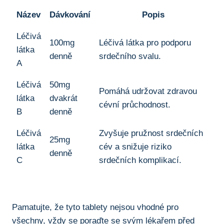
Název
Dávkování
Popis
Léčivá
100mg
Léčivá látka⁤ pro ⁣podporu
⁢látka
denně
⁢srdečního svalu.
A
Léčivá
50mg
Pomáhá udržovat ‍zdravou
látka
dvakrát
cévní ‌průchodnost.
B
denně
Léčivá
Zvyšuje pružnost srdečních⁢
25mg
látka
cév a snižuje riziko
denně
C
srdečních komplikací.
Pamatujte, že tyto tablety nejsou vhodné pro
všechny, vždy se poraďte se svým lékařem před