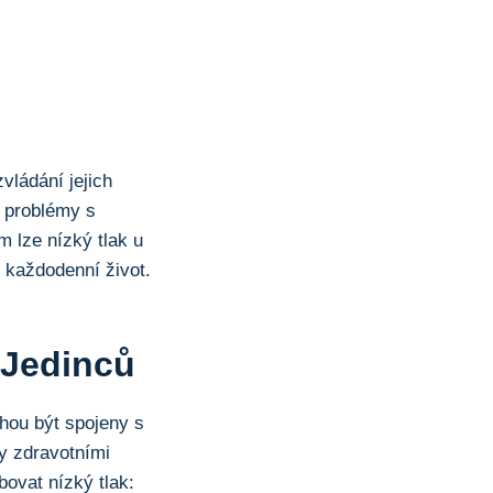
vládání jejich
a problémy s
lze nízký tlak u
h každodenní život.
 Jedinců
hou být spojeny s
y zdravotními
ovat nízký tlak: