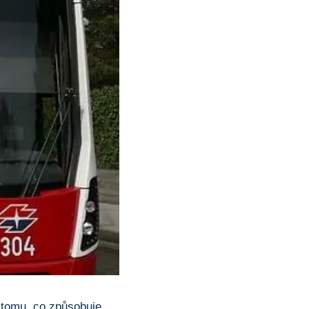
 tomu, co způsobuje