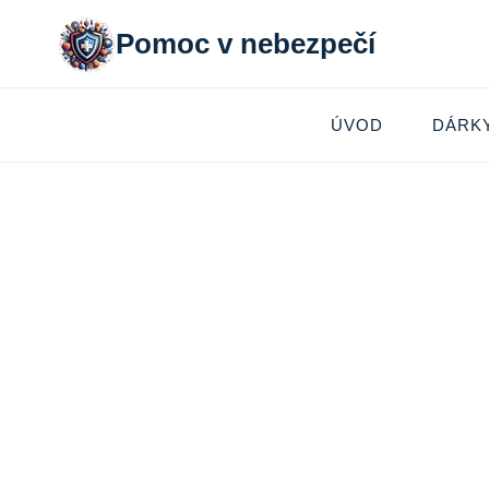
Přeskočit
Pomoc v nebezpečí
na
obsah
ÚVOD
DÁRK