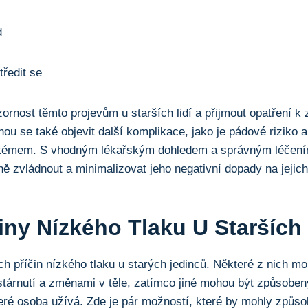
d
ředit se
ornost těmto projevům u starších lidí a přijmout opatření k z
ou se také objevit další komplikace, jako je pádové riziko 
témem. S vhodným lékařským dohledem a správným léčením 
ně zvládnout a minimalizovat jeho negativní dopady na jejic
iny Nízkého Tlaku U Starších
 příčin nízkého tlaku u starých jedinců. Některé z nich mo
tárnutí a změnami v těle, zatímco jiné mohou být způsoben
eré osoba užívá. Zde je pár možností, které by mohly způsob