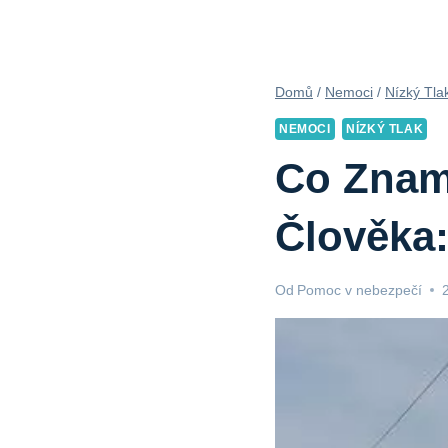
Domů
/
Nemoci
/
Nízký Tla
NEMOCI
NÍZKÝ TLAK
Co Znam
Člověka:
Od
Pomoc v nebezpečí