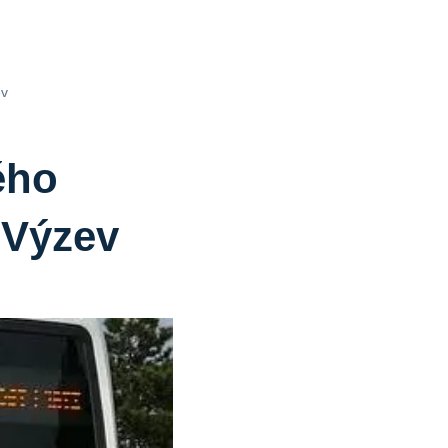
ev
ého
 Výzev