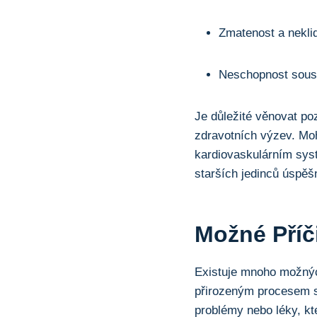
Zmatenost a nekli
Neschopnost soust
Je důležité věnovat poz
zdravotních výzev. Moh
kardiovaskulárním sys
starších jedinců úspěš
Možné Příč
Existuje mnoho možných
přirozeným procesem s
problémy nebo léky, kt