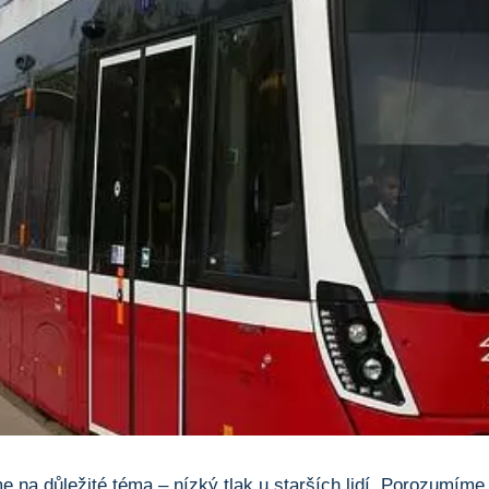
 na důležité téma – nízký tlak u starších lidí. Porozumíme