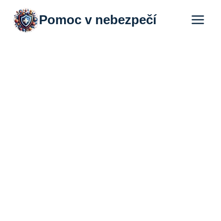
Přeskočit
Pomoc v nebezpečí
na
obsah