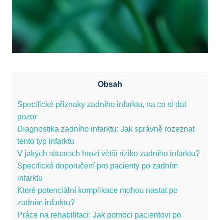
Obsah
Specifické příznaky zadního infarktu, na co si dát
pozor
Diagnostika zadního infarktu: Jak správně rozeznat
tento typ infarktu
V jakých situacích hrozí větší riziko zadního infarktu?
Specifické doporučení pro pacienty po zadním
infarktu
Které potenciální komplikace mohou nastat po
zadním infarktu?
Práce na rehabilitaci: Jak pomoci pacientovi po