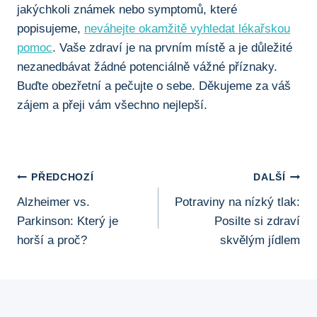
jakýchkoli známek nebo symptomů, které
popisujeme,
neváhejte okamžitě vyhledat lékařskou
pomoc
. Vaše zdraví je na prvním místě a je důležité
nezanedbávat žádné potenciálně vážné příznaky.
Buďte obezřetní a pečujte o sebe. Děkujeme za váš
zájem a přeji vám všechno nejlepší.
Navigace
PŘEDCHOZÍ
DALŠÍ
Alzheimer vs.
Potraviny na nízký tlak:
Pro
Parkinson: Který je
Posilte si zdraví
Příspěvek
horší a proč?
skvělým jídlem